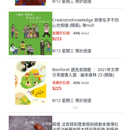
8/12 星期三
預計送達
CreationnKnowledge 即使名字不同
心也相通 (精裝), 無null
首購折扣價
49
%
$423
$213
8/12 星期三
預計送達
Boisforet 遇見長頸鹿 ： 2021年文學
分享圖書入選 - 繪本森林 23 (精裝)
首購折扣價
49
%
$446
$225
8/12 星期三
預計送達
(
1
)
超值 法官錘拍賣會競拍錘劇本推理社
法錘法槌審判錘木錘兒童抓週 副廠商