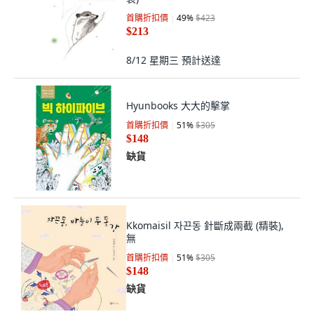
首購折扣價
49
%
$423
$213
8/12 星期三
預計送達
Hyunbooks 大大的擊掌
首購折扣價
51
%
$305
$148
缺貨
Kkomaisil 자끈동 針斷成兩截 (精裝),
無
首購折扣價
51
%
$305
$148
缺貨