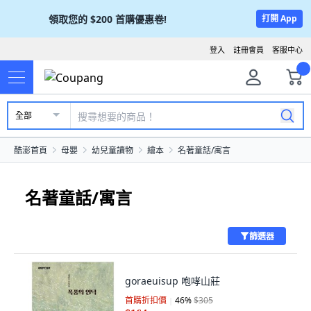
領取您的
$200
首購優惠卷!
打開 App
登入
註冊會員
客服中心
全部
酷澎首頁
母嬰
幼兒童讀物
繪本
名著童話/寓言
名著童話/寓言
篩選器
goraeuisup 咆哮山莊
首購折扣價
46
%
$305