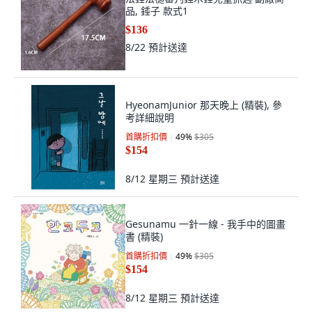
品, 錘子 款式1
$136
8/22
預計送達
HyeonamJunior 那天晚上 (精裝), 參
考詳細說明
首購折扣價
49
%
$305
$154
8/12 星期三
預計送達
Gesunamu 一針一線 - 我手中的圖畫
書 (精裝)
首購折扣價
49
%
$305
$154
8/12 星期三
預計送達