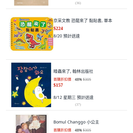
(
36
)
京采文教 恐龍來了 黏貼書, 單本
$224
8/20
預計送達
睡蟲來了, 翰林出版社
首購折扣價
48
%
$305
$157
8/12 星期三
預計送達
(
37
)
Bomul Changgo 小公主
首購折扣價
48
%
$305