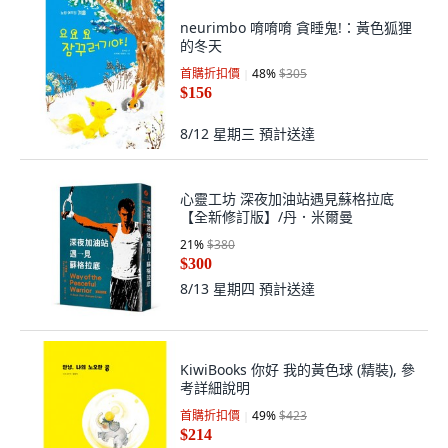
neurimbo 唷唷唷 貪睡鬼!：黃色狐狸
的冬天
首購折扣價
48
%
$305
$156
8/12 星期三
預計送達
心靈工坊 深夜加油站遇見蘇格拉底
【全新修訂版】/丹．米爾曼
21
%
$380
$300
8/13 星期四
預計送達
KiwiBooks 你好 我的黃色球 (精裝), 參
考詳細說明
首購折扣價
49
%
$423
$214