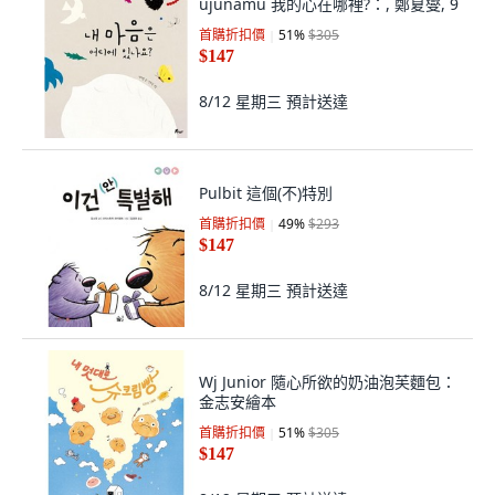
ujunamu 我的心在哪裡?：, 鄭夏燮, 9
首購折扣價
51
%
$305
$147
8/12 星期三
預計送達
Pulbit 這個(不)特別
首購折扣價
49
%
$293
$147
8/12 星期三
預計送達
Wj Junior 隨心所欲的奶油泡芙麵包：
金志安繪本
首購折扣價
51
%
$305
$147