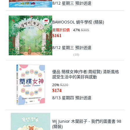
8/12 星期三
預計送達
BAWOOSOL 蝸牛學校 (精裝)
首購折扣價
47
%
$305
$161
8/12 星期三
預計送達
(
10
)
優品 簡樸女神(作者:周紹賢) 清新風格
感受生活中的美好與感動
20
%
$220
$174
8/13 星期四
預計送達
Wj Junior 木蘭餃子 - 我們的圖畫書 98
(精裝)