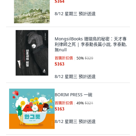
$164
8/12 星期三
預計送達
MongsilBooks 珊瑚鳥的秘密：天才專
利律師之死 | 李泰勳長篇小說, 李泰勳,
無null
首購折扣價
50
%
$329
$163
8/12 星期三
預計送達
BORIM PRESS 一碗
首購折扣價
49
%
$321
$163
8/12 星期三
預計送達