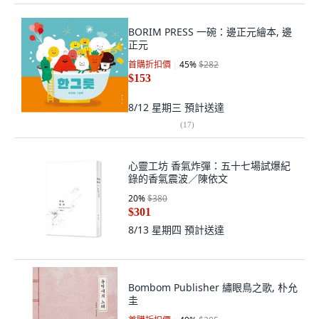
BORIM PRESS 一碗：邊正元繪本, 邊
正元
首購折扣價
45
%
$282
$153
8/12 星期三
預計送達
(
17
)
心靈工坊 香氣炸彈：五十七場試爆紀
錄的香氣震波／陳依文
20
%
$380
$301
8/13 星期四
預計送達
Bombom Publisher 繡眼鳥之歌, 朴允
圭