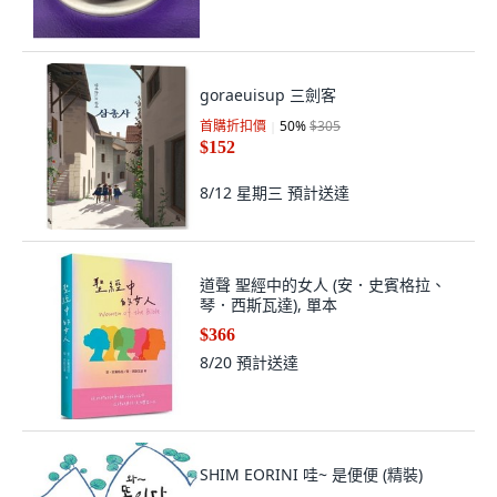
goraeuisup 三劍客
首購折扣價
50
%
$305
$152
8/12 星期三
預計送達
道聲 聖經中的女人 (安．史賓格拉、
琴．西斯瓦達), 單本
$366
8/20
預計送達
SHIM EORINI 哇~ 是便便 (精裝)