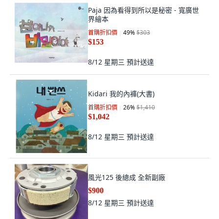
Paja 因為看得到所以是秘密 - 寬廣世
界繪本
首購折扣價
49
%
$303
$153
8/12 星期三
預計送達
Kidari 我的內褲(大書)
首購折扣價
26
%
$1,410
$1,042
8/12 星期三
預計送達
風光125 後總成 全新副廠
$900
8/12 星期三
預計送達