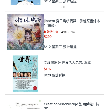
8/12 星期三
預計送達
(
45
)
jinaem 夏日島嶼寶藏 - 手繪原畫繪本
1 (精裝)
首購折扣價
49
%
$394
$200
8/12 星期三
預計送達
文經閣出版 世界名人名言, 單本
$192
8/20
預計送達
CreationnKnowledge 沒關係啦! (精
裝)