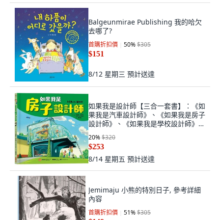
Balgeunmirae Publishing 我的哈欠
去哪了?
首購折扣價
50
%
$305
$151
8/12 星期三
預計送達
如果我是設計師【三合一套書】：《如
果我是汽車設計師》、《如果我是房子
設計師》、《如果我是學校設計師》,
如果我是房子設計師
20
%
$320
$253
8/14 星期五
預計送達
Jemimaju 小熊的特別日子, 參考詳細
內容
首購折扣價
51
%
$305