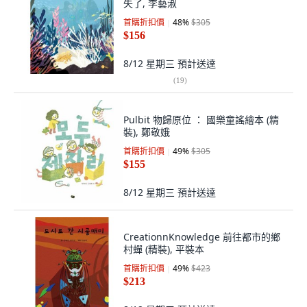
失了, 李藝淑
首購折扣價
48
%
$305
$156
8/12 星期三
預計送達
(
19
)
Pulbit 物歸原位 ： 國樂童謠繪本 (精
裝), 鄭敬娥
首購折扣價
49
%
$305
$155
8/12 星期三
預計送達
CreationnKnowledge 前往都市的鄉
村蟬 (精裝), 平裝本
首購折扣價
49
%
$423
$213