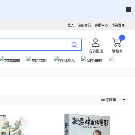
登入
註冊會員
客服中心
成為賣家
我的酷澎
購物車
文具圖書
食品飲料
生活用品
女性服飾
運動戶外
60
每頁筆