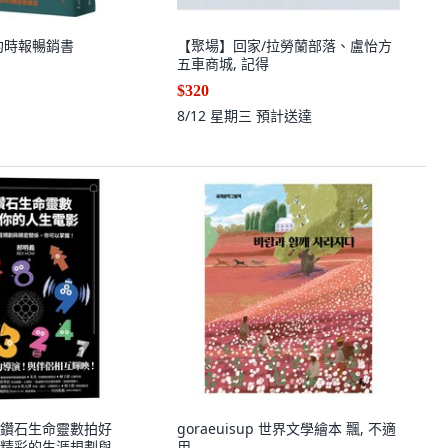
約時報暢銷書
【聚場】回家/拉勞蘭部落、盧怡方
五車商城, 記得
$320
8/12 星期三
預計送達
鑽石生命靈數拍好
goraeuisup 世界文學繪本 飄, 不適
精彩的生涯規劃與
用