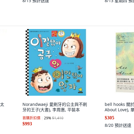
8/15
預計送達
8/13 星期四
預
馬太
Norandwaeji 愛刷牙的公主與不刷
bell hooks 
牙的王子(大書), 李周惠, 平裝本
About Love),
$305
首購折扣價
29
%
$1,410
$993
8/20
預計送達