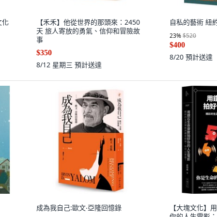
文化
【禾禾】他從世界的那頭來：2450
自私的藝術 紐
天 旅人寄放的勇氣、信仰和冒險故
23
%
$520
事
$400
$350
8/20
預計送達
8/12 星期三
預計送達
成為我自己:歐文‧亞隆回憶錄
【大塊文化】用
你的人生電影：