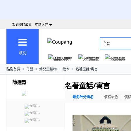
加到我的最愛
申請入駐
全部
類別
爸氣父親節
火箭速配
火箭跨境
酷澎首頁
母嬰
幼兒童讀物
繪本
名著童話/寓言
篩選器
名著童話/寓言
酷澎評分排名
價格最低
價
僅顯示
僅顯示
僅顯示