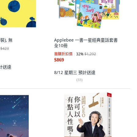
裝), 無
Applebee 一書一星經典童話套書
全10冊
$423
首購折扣價
32
%
$1,292
$869
計送達
8/12 星期三
預計送達
(
33
)