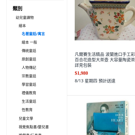
類別
幼兒童讀物
繪本
名著童話/寓言
繪本 一般
傳統童話
凡爾賽生活精品 波蘭進口手工
原創童話
百合花造型大茶壺 大容量陶瓷茶
詳見包裝
人物傳記
$1,980
宗教童話
8/13 星期四
預計送達
學習童話
禮儀教育
生活童話
性教育
兒童文學
視覺焦點書/嬰兒書