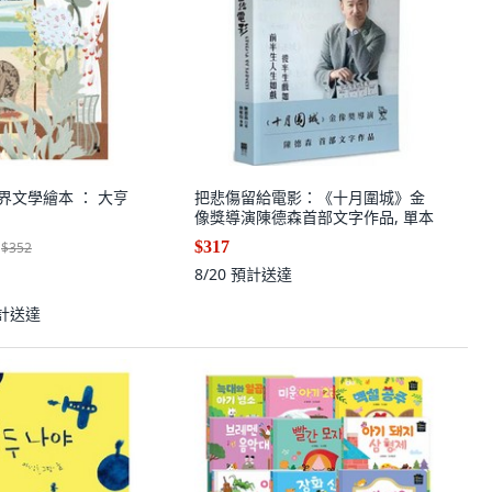
 世界文學繪本 ： 大亨
把悲傷留給電影：《十月圍城》金
像獎導演陳德森首部文字作品, 單本
$317
$352
8/20
預計送達
計送達