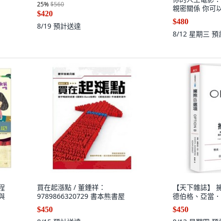
25
%
$560
親密關係 你可
$420
五車商城
$480
8/19
預計送達
8/12 星期三
預
課程
買在起漲點 / 董鍾祥：
【天下雜誌】 
與
9789866320729 書本熊書屋
德伯格、亞當．
$450
$450