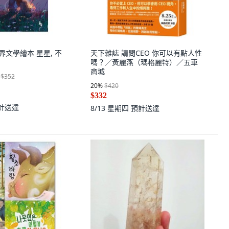
 世界文學繪本 星星, 不
天下雜誌 請問CEO 你可以有點人性
嗎？／黃麗燕（瑪格麗特）／五車
商城
$352
20
%
$420
$332
計送達
8/13 星期四
預計送達