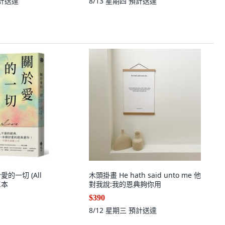
計送達
8/13 星期四
預計送達
關於愛的一切 (All
木頭掛畫 He hath said unto me 他
 單本
對我說:我的恩典夠你用
$390
8/12 星期三
預計送達