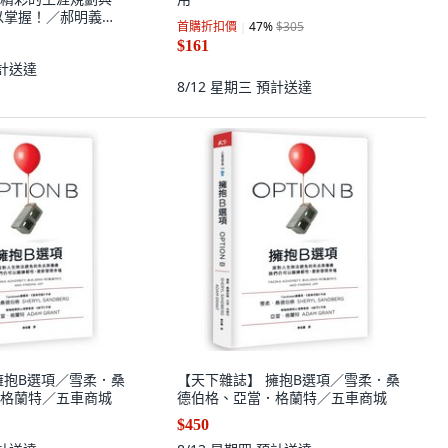
以掌握！／郝明義／
首購折扣價
47
%
$305
$161
計送達
8/12 星期三
預計送達
擁抱B選項／雪柔．桑
【天下雜誌】 擁抱B選項／雪柔．桑
格蘭特／五車商城
德伯格、亞當．格蘭特／五車商城
$450