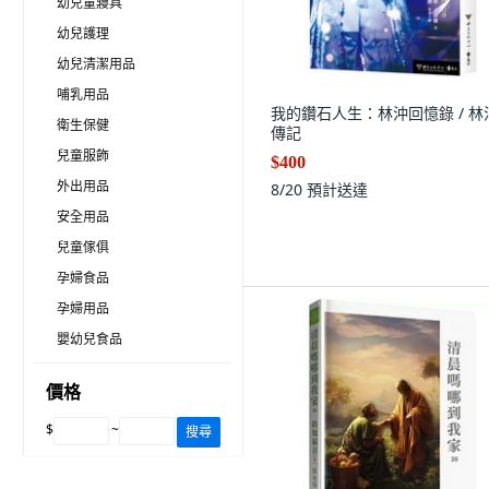
幼兒童寢具
幼兒護理
幼兒清潔用品
哺乳用品
我的鑽石人生：林沖回憶錄 / 林
衛生保健
傳記
兒童服飾
$400
外出用品
8/20
預計送達
安全用品
兒童傢俱
孕婦食品
孕婦用品
嬰幼兒食品
價格
$
~
搜尋