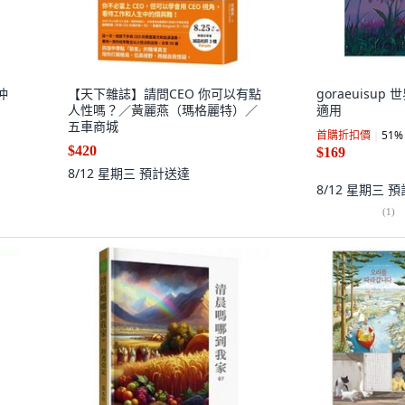
沖
【天下雜誌】請問CEO 你可以有點
goraeuisup
人性嗎？／黃麗燕（瑪格麗特）／
適用
五車商城
首購折扣價
51
%
$420
$169
8/12 星期三
預計送達
8/12 星期三
預
(
1
)