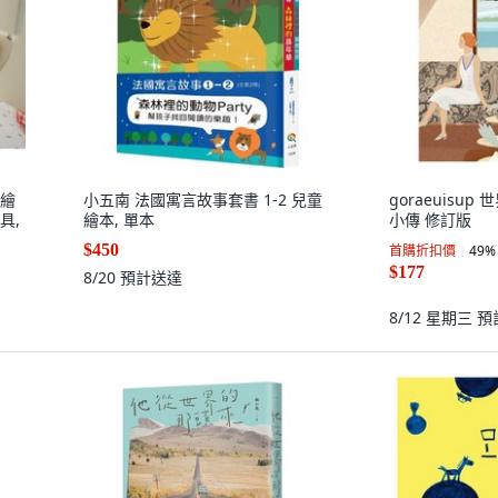
彩繪
小五南 法國寓言故事套書 1-2 兒童
goraeuisup
具,
繪本, 單本
小傳 修訂版
$450
首購折扣價
49
%
$177
8/20
預計送達
8/12 星期三
預