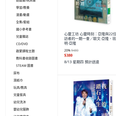
遊戲書/玩具書
學習/教養
漫畫/動畫
全集/套組
國小參考書
心靈工坊 心靈時刻：亞隆與22
兒童雜誌
訪者的一期一會／歐文‧亞隆、
明‧亞隆
CD/DVD
20
%
$480
啟蒙課程主題
$380
教科書收錄圖書
8/13 星期四
預計送達
STEAM 圖書
尿布
濕紙巾
玩具/教具
兒童餐具
幼兒洗沐
嬰幼兒服飾