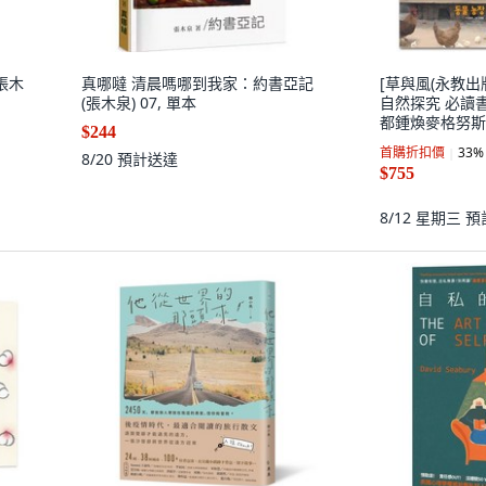
張木
真哪噠 清晨嗎哪到我家：約書亞記
[草與風(永教出版)
(張木泉) 07, 單本
自然探究 必讀書套
都鍾煥麥格努斯
$244
李正祿, 草與風
首購折扣價
33
%
8/20
預計送達
$755
8/12 星期三
預