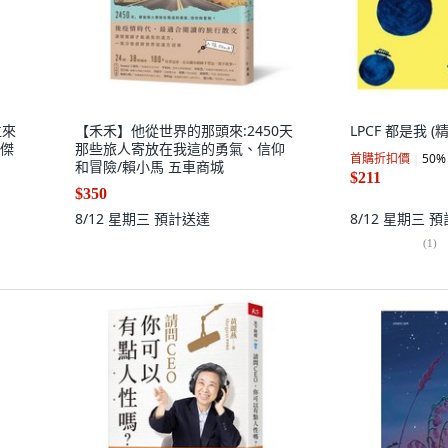
位來
【禾禾】他從世界的那頭來:2450天
LPCF 都是我 (精
班傑
那些旅人寄放在我這的勇氣、信仰
首購折扣價
50
%
和冒險/賴小馬 五車商城
$211
$350
8/12 星期三
預計送達
8/12 星期三
預
(
1
)