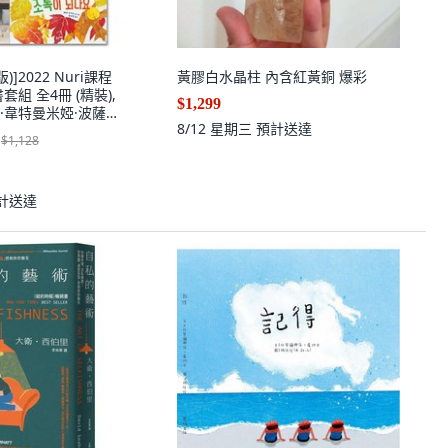
]2022 Nuri課程
黃膠白水晶柱 內含紅黃銅 爆彩
組 全4冊 (精裝),
$1,299
·韋特曼米婭·波薩達
8/12 星期三
預計送達
(永教出版)
$1,128
計送達