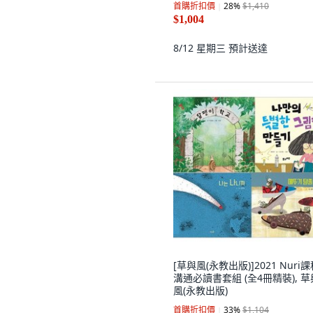
首購折扣價
28
%
$1,410
$1,004
8/12 星期三
預計送達
[草與風(永教出版)]2021 Nuri
溝通必讀書套組 (全4冊精裝), 草
風(永教出版)
首購折扣價
33
%
$1,104