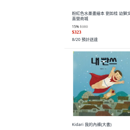
粉紅色水墨畫繪本 劉如桂 幼獅
直營商城
15
%
$380
$323
8/20
預計送達
Kidari 我的內褲(大書)