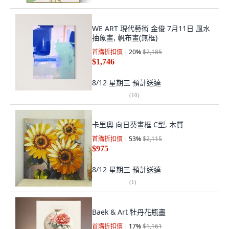
WE ART 現代藝術 金俊 7月11日 風水
抽象畫, 帆布畫(無框)
首購折扣價
20
%
$2,185
$1,746
8/12 星期三
預計送達
(
10
)
卡里奧 向日葵畫框 C型, 木質
首購折扣價
53
%
$2,115
$975
8/12 星期三
預計送達
(
1
)
Baek & Art 牡丹花瓶畫
首購折扣價
17
%
$1,161