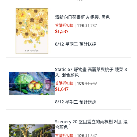
清新向日葵畫框 A 鋁製, 黑色
首購折扣價
11
%
$1,737
$1,537
8/12 星期三
預計送達
Static 67 靜物畫 高麗菜與桃子 蔬菜 8
入, 混合顏色
首購折扣價
10
%
$1,847
$1,647
8/12 星期三
預計送達
Scenery 20 堅固聳立的兩棵樹 8個, 混
合顏色
首購折扣價
10
%
$1,847