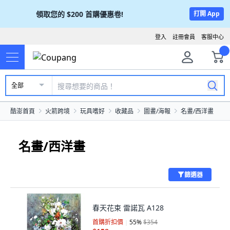
領取您的
$200
首購優惠卷!
打開 App
登入
註冊會員
客服中心
全部
酷澎首頁
火箭跨境
玩具嗜好
收藏品
圖畫/海報
名畫/西洋畫
名畫/西洋畫
篩選器
春天花束 雷諾瓦 A128
首購折扣價
55
%
$354