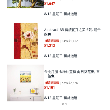
$1,647
8/12 星期三
預計送達
Abstract135 傳統花卉之美 6張, 混合
顏色
首購折扣價
14
%
$1,412
$1,212
8/12 星期三
預計送達
金比丹加 金粉油畫框 向日葵花田, 單
一顏色
首購折扣價
55
%
$2,676
$1,191
8/12 星期三
預計送達
(
67
)