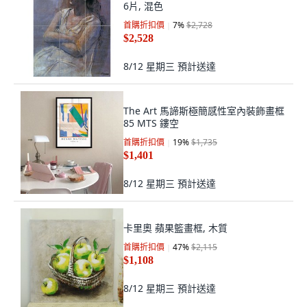
6片, 混色
首購折扣價
7
%
$2,728
$2,528
8/12 星期三
預計送達
The Art 馬諦斯極簡感性室內裝飾畫框
85 MTS 鏤空
首購折扣價
19
%
$1,735
$1,401
8/12 星期三
預計送達
卡里奧 蘋果籃畫框, 木質
首購折扣價
47
%
$2,115
$1,108
8/12 星期三
預計送達