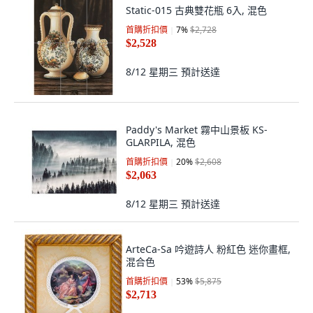
Static-015 古典雙花瓶 6入, 混色
首購折扣價
7
%
$2,728
$2,528
8/12 星期三
預計送達
Paddy's Market 霧中山景板 KS-
GLARPILA, 混色
首購折扣價
20
%
$2,608
$2,063
8/12 星期三
預計送達
ArteCa-Sa 吟遊詩人 粉紅色 迷你畫框,
混合色
首購折扣價
53
%
$5,875
$2,713