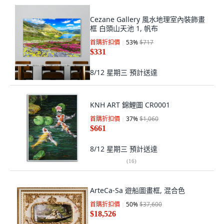
Cezane Gallery 風水地理室內裝飾畫
框 白頭山天池 1, 帆布
首購折扣價
53
%
$717
$331
8/12 星期三
預計送達
KNH ART 錦鯉圖 CR0001
首購折扣價
37
%
$1,060
$661
8/12 星期三
預計送達
(
16
)
ArteCa-Sa 遊船圖畫框, 混合色
首購折扣價
50
%
$37,600
$18,526