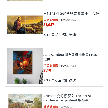
MT 342 迷途的羊群 宗教畫 4個, 混色
首購折扣價
10
%
$1,847
$1,647
8/12 星期三
預計送達
AbleBamboo 帆布畫框抽象畫1105,
混色
首購折扣價
19
%
$1,081
$870
8/12 星期三
預計送達
Artmart 克勞德·莫內 The artist
garden in argenteuil 帆布畫
首購折扣價
28
%
$822