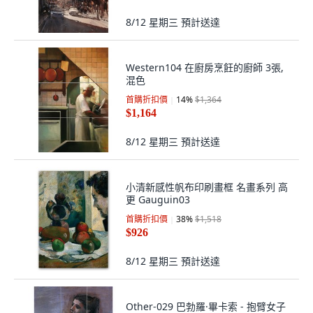
8/12 星期三
預計送達
Western104 在廚房烹飪的廚師 3張,
混色
首購折扣價
14
%
$1,364
$1,164
8/12 星期三
預計送達
小清新感性帆布印刷畫框 名畫系列 高
更 Gauguin03
首購折扣價
38
%
$1,518
$926
8/12 星期三
預計送達
Other-029 巴勃羅·畢卡索 - 抱臂女子