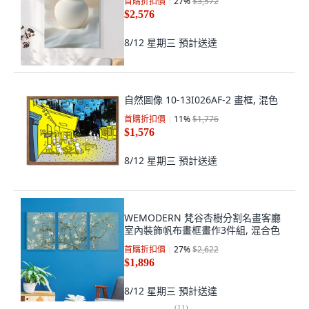
首購折扣價
27
%
$3,572
$2,576
8/12 星期三
預計送達
自然圖像 10-13I026AF-2 畫框, 混色
首購折扣價
11
%
$1,776
$1,576
8/12 星期三
預計送達
WEMODERN 梵谷杏樹分割名畫客廳
室內裝飾帆布畫框畫作3件組, 混合色
首購折扣價
27
%
$2,622
$1,896
8/12 星期三
預計送達
(
11
)