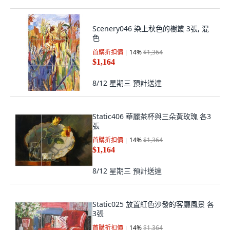
Scenery046 染上秋色的樹叢 3張, 混
色
首購折扣價
14
%
$1,364
$1,164
8/12 星期三
預計送達
Static406 華麗茶杯與三朵黃玫瑰 各3
張
首購折扣價
14
%
$1,364
$1,164
8/12 星期三
預計送達
Static025 放置紅色沙發的客廳風景 各
3張
首購折扣價
14
%
$1,364