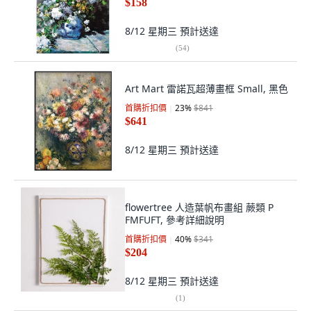
$158
8/12 星期三
預計送達
(
54
)
Art Mart 雷諾瓦超薄畫框 Small, 黑色
首購折扣價
23
%
$841
$641
8/12 星期三
預計送達
flowertree 人造葉帆布畫組 蕨類 P
FMFUFT, 參考詳細說明
首購折扣價
40
%
$341
$204
8/12 星期三
預計送達
(
1
)