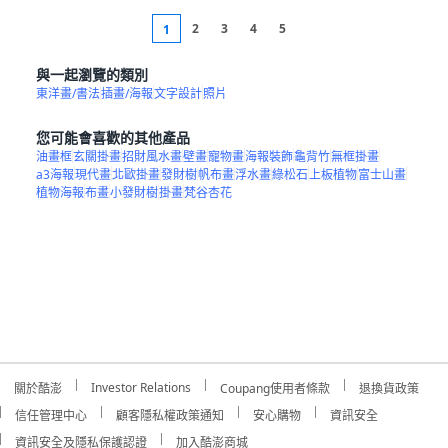
2
3
4
5
1
與一起瀏覽的類別
東洋畫/書法
插畫/海報
文字設計
照片
您可能會喜歡的其他產品
油畫框
玄關掛畫
招財風水畫
壁畫
寵物畫
海報裝飾
龜背竹
無框掛畫
a3海報
現代畫
北歐掛畫
發財樹
帆布畫
浮水畫
綠松石
上板植物
富士山畫
植物海報
布畫
小發財樹
掛畫
梵谷杏花
Investor Relations
關於酷澎
Coupang使用者條款
退換貨政策
信任管理中心
顧客隱私權政策通知
安心購物
資訊安全
資訊安全及隱私保護認證
加入酷澎商城