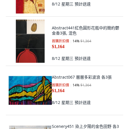
8/12 星期三
預計送達
Abstract441紅色圓形花瓶中的簡約鬱
金香3張, 混色
首購折扣價
14
%
$1,364
$1,164
8/12 星期三
預計送達
Abstract067 層層多彩波浪 各3張
首購折扣價
14
%
$1,364
$1,164
8/12 星期三
預計送達
Scenery451 染上夕陽的金色田野 各3