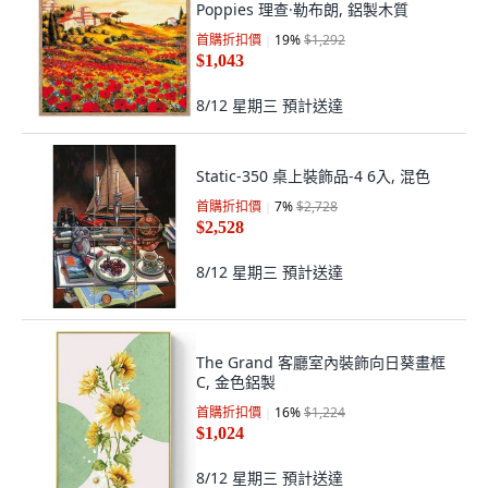
Poppies 理查·勒布朗, 鋁製木質
首購折扣價
19
%
$1,292
$1,043
8/12 星期三
預計送達
Static-350 桌上裝飾品-4 6入, 混色
首購折扣價
7
%
$2,728
$2,528
8/12 星期三
預計送達
The Grand 客廳室內裝飾向日葵畫框
C, 金色鋁製
首購折扣價
16
%
$1,224
$1,024
8/12 星期三
預計送達