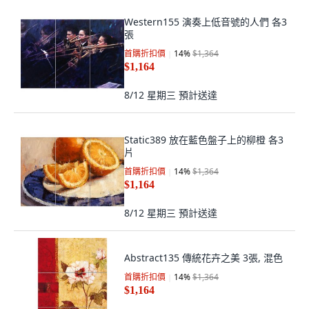
Western155 演奏上低音號的人們 各3
張
首購折扣價
14
%
$1,364
$1,164
8/12 星期三
預計送達
Static389 放在藍色盤子上的柳橙 各3
片
首購折扣價
14
%
$1,364
$1,164
8/12 星期三
預計送達
Abstract135 傳統花卉之美 3張, 混色
首購折扣價
14
%
$1,364
$1,164