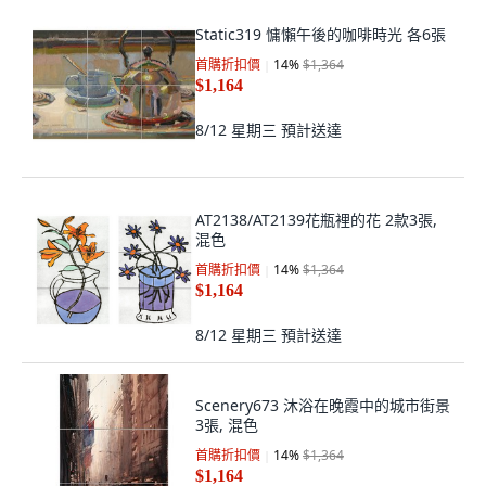
Static319 慵懶午後的咖啡時光 各6張
首購折扣價
14
%
$1,364
$1,164
8/12 星期三
預計送達
AT2138/AT2139花瓶裡的花 2款3張,
混色
首購折扣價
14
%
$1,364
$1,164
8/12 星期三
預計送達
Scenery673 沐浴在晚霞中的城市街景
3張, 混色
首購折扣價
14
%
$1,364
$1,164