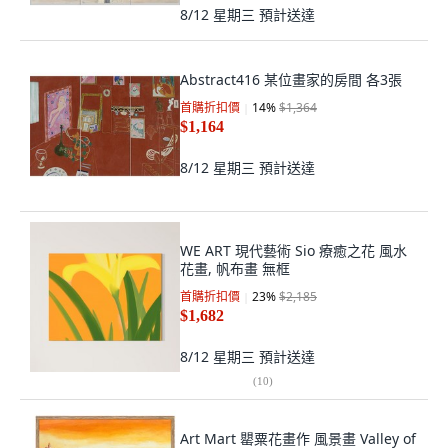
8/12 星期三
預計送達
Abstract416 某位畫家的房間 各3張
首購折扣價
14
%
$1,364
$1,164
8/12 星期三
預計送達
WE ART 現代藝術 Sio 療癒之花 風水
花畫, 帆布畫 無框
首購折扣價
23
%
$2,185
$1,682
8/12 星期三
預計送達
(
10
)
Art Mart 罌粟花畫作 風景畫 Valley of