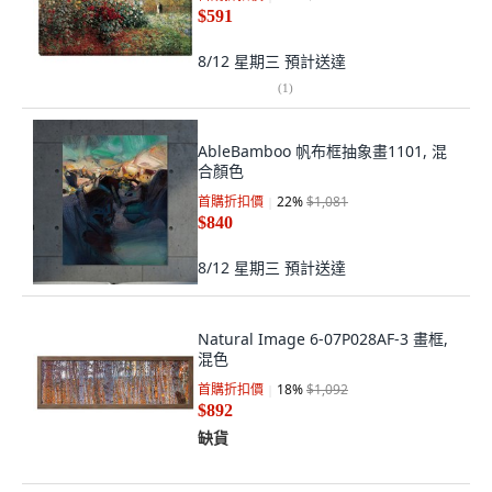
$591
8/12 星期三
預計送達
(
1
)
AbleBamboo 帆布框抽象畫1101, 混
合顏色
首購折扣價
22
%
$1,081
$840
8/12 星期三
預計送達
Natural Image 6-07P028AF-3 畫框,
混色
首購折扣價
18
%
$1,092
$892
缺貨