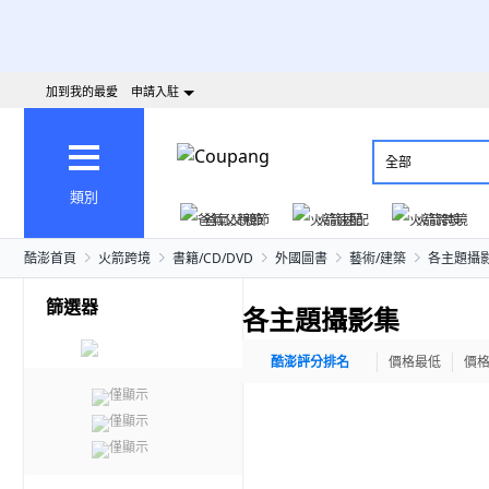
加到我的最愛
申請入駐
全部
類別
爸氣父親節
火箭速配
火箭跨境
酷澎首頁
火箭跨境
書籍/CD/DVD
外國圖書
藝術/建築
各主題攝
篩選器
各主題攝影集
酷澎評分排名
價格最低
價
僅顯示
僅顯示
僅顯示