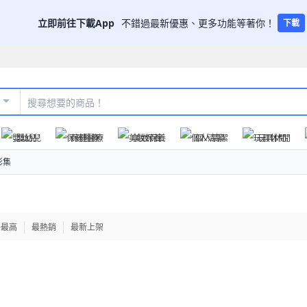
立即前往下載App
不錯過最新優惠、更多功能等著你！
下載
嬰幼兒
保健醫療
美妝保養
個人清潔
玩具休閒
影集
格最高
最熱銷
最新上架