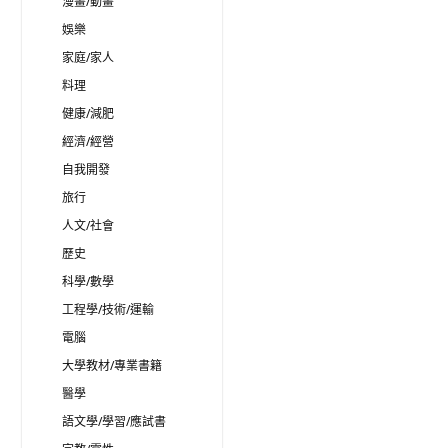
漫畫/動畫
娛樂
家庭/家人
料理
健康/減肥
經濟/經營
自我開發
旅行
人文/社會
歷史
科學/數學
工程學/技術/運輸
電腦
大學教材/專業書籍
醫學
語文學/學習/應試書