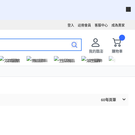
登入
註冊會員
客服中心
成為賣家
我的酷澎
購物車
文具圖書
食品飲料
生活用品
女性服飾
運動戶外
60
每頁筆