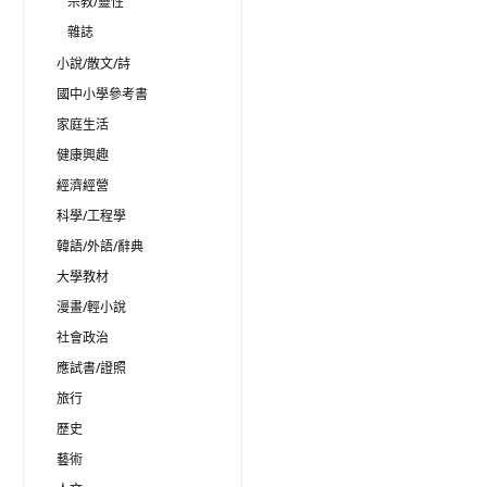
宗教/靈性
雜誌
小說/散文/詩
國中小學參考書
家庭生活
健康興趣
經濟經營
科學/工程學
韓語/外語/辭典
大學教材
漫畫/輕小說
社會政治
應試書/證照
旅行
歷史
藝術