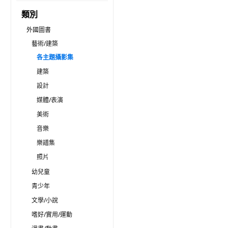
類別
外國圖書
藝術/建築
各主題攝影集
建築
設計
媒體/表演
美術
音樂
樂譜集
照片
幼兒童
青少年
文學/小說
嗜好/實用/運動