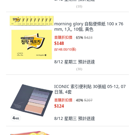
(
10
)
morning glory 自黏便條紙 100 x 76
mm, 1入, 10個, 黃色
首購折扣價
65
%
$423
$148
(
$148.00/10張
)
8/12 星期三
預計送達
(
30
)
ICONIC 索引便利貼 30張組 05-12, 07
日落, 4套
首購折扣價
40
%
$207
$124
8/12 星期三
預計送達