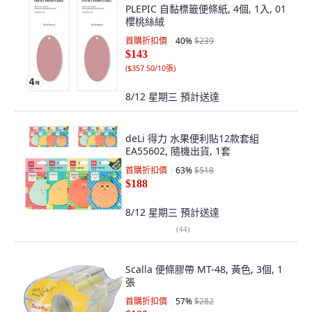
PLEPIC 自黏標籤便條紙, 4個, 1入, 01
櫻桃絲絨
首購折扣價
40
%
$239
$143
(
$357.50/10張
)
8/12 星期三
預計送達
deLi 得力 水果便利貼12款套組
EA55602, 隨機出貨, 1套
首購折扣價
63
%
$518
$188
8/12 星期三
預計送達
(
44
)
Scalla 便條膠帶 MT-48, 黃色, 3個, 1
張
首購折扣價
57
%
$282