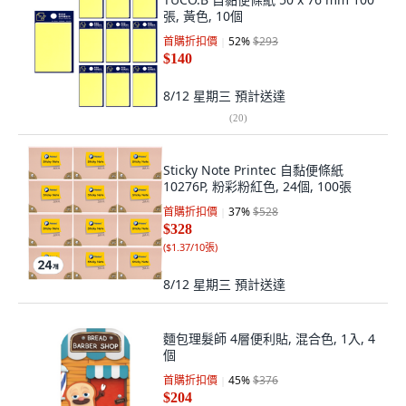
張, 黃色, 10個
首購折扣價
52
%
$293
$140
8/12 星期三
預計送達
(
20
)
Sticky Note Printec 自黏便條紙
10276P, 粉彩粉紅色, 24個, 100張
首購折扣價
37
%
$528
$328
(
$1.37/10張
)
8/12 星期三
預計送達
麵包理髮師 4層便利貼, 混合色, 1入, 4
個
首購折扣價
45
%
$376
$204