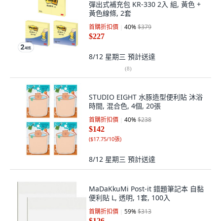
彈出式補充包 KR-330 2入 組, 黃色 +
黃色線條, 2套
首購折扣價
40
%
$379
$227
8/12 星期三
預計送達
(
8
)
STUDIO EIGHT 水豚造型便利貼 沐浴
時間, 混合色, 4個, 20張
首購折扣價
40
%
$238
$142
(
$17.75/10張
)
8/12 星期三
預計送達
MaDaKkuMi Post-it 錯題筆記本 自黏
便利貼 L, 透明, 1套, 100入
首購折扣價
59
%
$313
$126