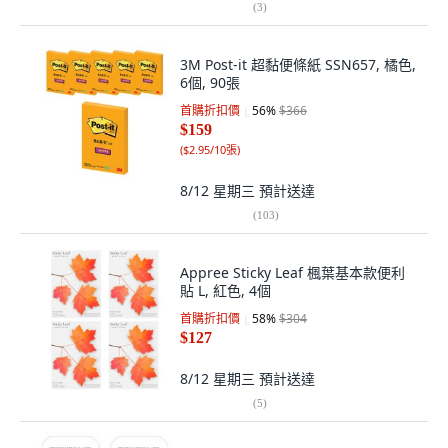
(
3
)
3M Post-it 超黏便條紙 SSN657, 橘色,
6個, 90張
首購折扣價
56
%
$366
$159
(
$2.95/10張
)
8/12 星期三
預計送達
(
103
)
Appree Sticky Leaf 楓葉基本款便利
貼 L, 紅色, 4個
首購折扣價
58
%
$304
$127
8/12 星期三
預計送達
(
5
)