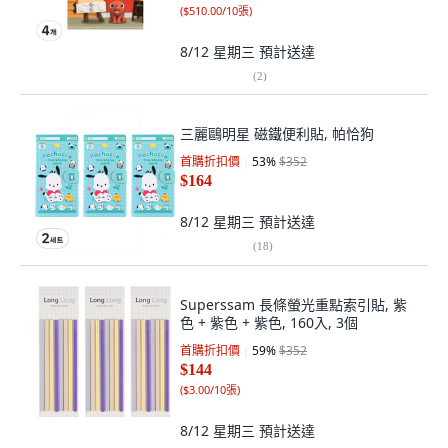
(
$510.00/10張
)
8/12 星期三
預計送達
(
2
)
三麗鷗明星 磁鐵便利貼, 帕恰狗
首購折扣價
53
%
$352
$164
8/12 星期三
預計送達
(
18
)
Superssam 長條螢光重點索引貼, 紫
色 + 紫色 + 紫色, 160入, 3個
首購折扣價
59
%
$352
$144
(
$3.00/10張
)
8/12 星期三
預計送達