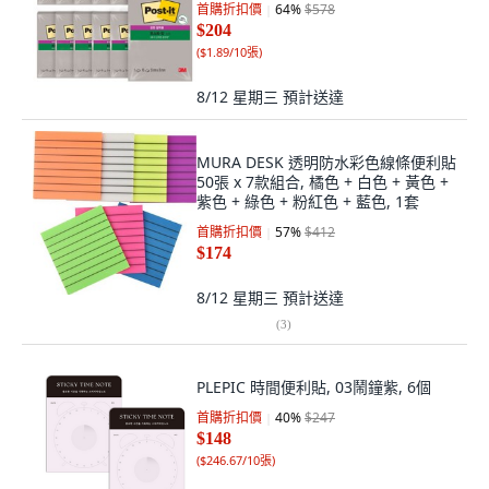
首購折扣價
64
%
$578
$204
(
$1.89/10張
)
8/12 星期三
預計送達
MURA DESK 透明防水彩色線條便利貼
50張 x 7款組合, 橘色 + 白色 + 黃色 +
紫色 + 綠色 + 粉紅色 + 藍色, 1套
首購折扣價
57
%
$412
$174
8/12 星期三
預計送達
(
3
)
PLEPIC 時間便利貼, 03鬧鐘紫, 6個
首購折扣價
40
%
$247
$148
(
$246.67/10張
)