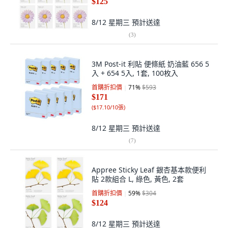
$125
8/12 星期三
預計送達
(
3
)
3M Post-it 利貼 便條紙 奶油藍 656 5
入 + 654 5入, 1套, 100枚入
首購折扣價
71
%
$593
$171
(
$17.10/10張
)
8/12 星期三
預計送達
(
7
)
Appree Sticky Leaf 銀杏基本款便利
貼 2款組合 L, 綠色, 黃色, 2套
首購折扣價
59
%
$304
$124
8/12 星期三
預計送達