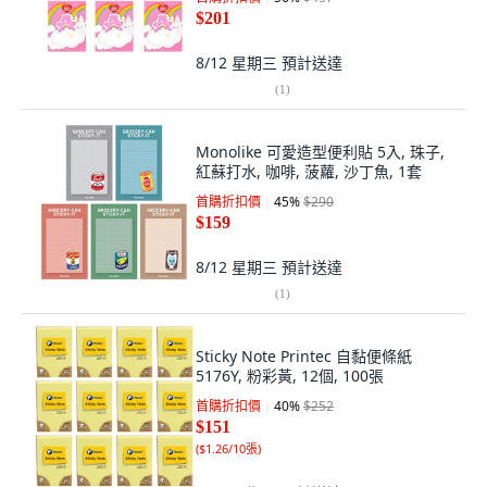
$201
8/12 星期三
預計送達
(
1
)
Monolike 可愛造型便利貼 5入, 珠子,
紅蘇打水, 咖啡, 菠蘿, 沙丁魚, 1套
首購折扣價
45
%
$290
$159
8/12 星期三
預計送達
(
1
)
Sticky Note Printec 自黏便條紙
5176Y, 粉彩黃, 12個, 100張
首購折扣價
40
%
$252
$151
(
$1.26/10張
)