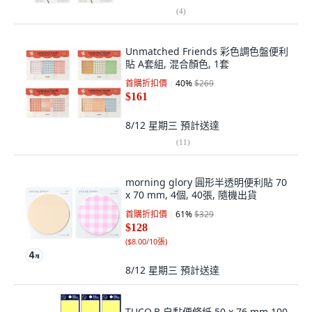
(
4
)
Unmatched Friends 彩色調色盤便利
貼 A套組, 混合顏色, 1套
首購折扣價
40
%
$269
$161
8/12 星期三
預計送達
(
11
)
morning glory 圓形半透明便利貼 70
x 70 mm, 4個, 40張, 隨機出貨
首購折扣價
61
%
$329
$128
(
$8.00/10張
)
8/12 星期三
預計送達
TUCO.B 自黏便條紙 50 x 76 mm 100