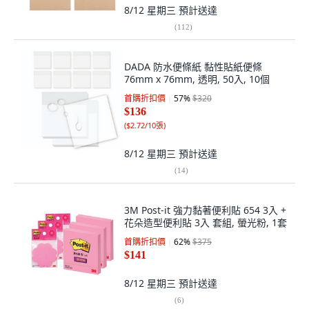
8/12 星期三
預計送達
(
112
)
DADA 防水便條紙 黏性貼紙便條
76mm x 76mm, 透明, 50入, 10個
首購折扣價
57
%
$320
$136
(
$2.72/10張
)
8/12 星期三
預計送達
(
14
)
3M Post-it 強力黏著便利貼 654 3入 +
花朵造型便利貼 3入 套組, 螢光粉, 1套
首購折扣價
62
%
$375
$141
8/12 星期三
預計送達
(
6
)