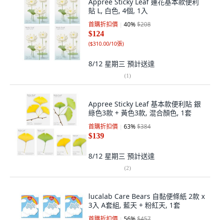
Appree Sticky Leaf 蓮花基本款便利
貼 L, 白色, 4個, 1入
首購折扣價
40
%
$208
$124
(
$310.00/10張
)
8/12 星期三
預計送達
(
1
)
Appree Sticky Leaf 基本款便利貼 銀
綠色3款 + 黃色3款, 混合顏色, 1套
首購折扣價
63
%
$384
$139
8/12 星期三
預計送達
(
2
)
lucalab Care Bears 自黏便條紙 2款 x
3入 A套組, 藍天 + 粉紅天, 1套
首購折扣價
56
%
$457