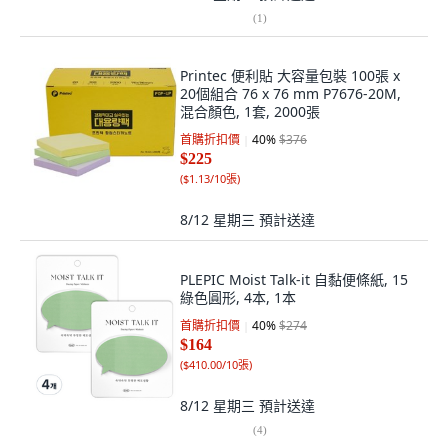
(
1
)
Printec 便利貼 大容量包裝 100張 x
20個組合 76 x 76 mm P7676-20M,
混合顏色, 1套, 2000張
首購折扣價
40
%
$376
$225
(
$1.13/10張
)
8/12 星期三
預計送達
PLEPIC Moist Talk-it 自黏便條紙, 15
綠色圓形, 4本, 1本
首購折扣價
40
%
$274
$164
(
$410.00/10張
)
8/12 星期三
預計送達
(
4
)