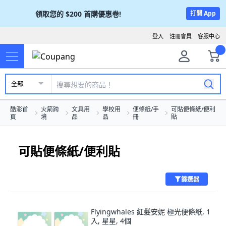
領取您的
$200
首購優惠卷!
打開 App
登入
註冊會員
客服中心
全部
酷澎首
火箭跨
文具用
學校用
便條紙/手
可貼便條紙/便利
頁
境
品
品
冊
貼
可貼便條紙/便利貼
篩選器
Flyingwhales 紅髮安妮 極光便條紙, 1
入, 星星, 4個