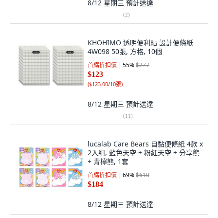
8/12 星期三
預計送達
(
2
)
KHOHIMO 透明便利貼 設計便條紙
4W098 50張, 方格, 10個
首購折扣價
55
%
$277
$123
(
$123.00/10張
)
8/12 星期三
預計送達
(
11
)
lucalab Care Bears 自黏便條紙 4款 x
2入組, 藍色天空 + 粉紅天空 + 分享熊
+ 青檸熊, 1套
首購折扣價
69
%
$610
$184
8/12 星期三
預計送達