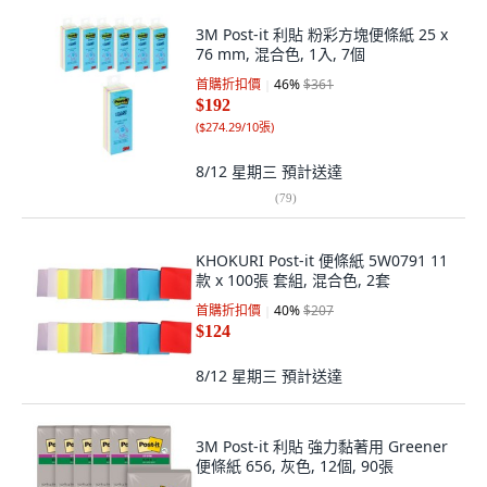
3M Post-it 利貼 粉彩方塊便條紙 25 x
76 mm, 混合色, 1入, 7個
首購折扣價
46
%
$361
$192
(
$274.29/10張
)
8/12 星期三
預計送達
(
79
)
KHOKURI Post-it 便條紙 5W0791 11
款 x 100張 套組, 混合色, 2套
首購折扣價
40
%
$207
$124
8/12 星期三
預計送達
3M Post-it 利貼 強力黏著用 Greener
便條紙 656, 灰色, 12個, 90張