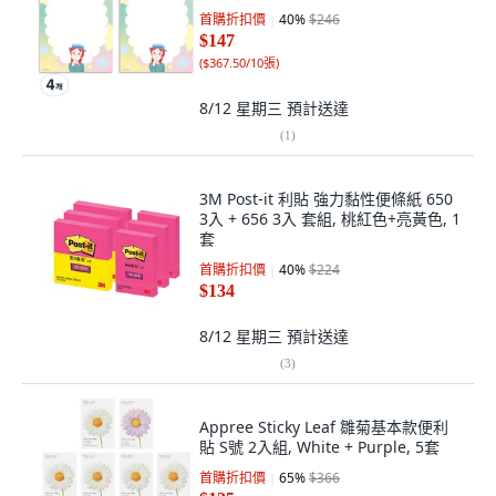
首購折扣價
40
%
$246
$147
(
$367.50/10張
)
8/12 星期三
預計送達
(
1
)
3M Post-it 利貼 強力黏性便條紙 650
3入 + 656 3入 套組, 桃紅色+亮黃色, 1
套
首購折扣價
40
%
$224
$134
8/12 星期三
預計送達
(
3
)
Appree Sticky Leaf 雛菊基本款便利
貼 S號 2入組, White + Purple, 5套
首購折扣價
65
%
$366