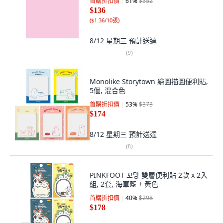
首購折扣價
61
%
$352
$136
(
$1.36/10張
)
8/12 星期三
預計送達
(
9
)
Monolike Storytown 繪圖描圖便利貼,
5個, 混合色
首購折扣價
53
%
$373
$174
8/12 星期三
預計送達
(
8
)
PINKFOOT 꼬망 雙層便利貼 2款 x 2入
組, 2套, 海軍藍 + 黃色
首購折扣價
40
%
$298
$178