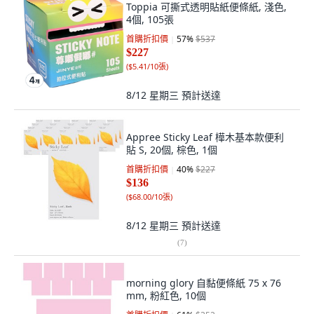
Toppia 可撕式透明貼紙便條紙, 淺色,
4個, 105張
首購折扣價
57
%
$537
$227
(
$5.41/10張
)
8/12 星期三
預計送達
Appree Sticky Leaf 樺木基本款便利
貼 S, 20個, 棕色, 1個
首購折扣價
40
%
$227
$136
(
$68.00/10張
)
8/12 星期三
預計送達
(
7
)
morning glory 自黏便條紙 75 x 76
mm, 粉紅色, 10個