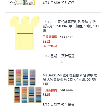
8/12 星期三
預計送達
(
5
)
i-Scream 直式計算便利貼 乘法 加法
減法用 939038A, 單一顏色, 10個, 100
張
首購折扣價
54
%
$549
$252
(
$2.52/10張
)
8/12 星期三
預計送達
(
9
)
MaDaKkuMi 索引標籤便利貼 透明標
記 大容量便條紙 2款 x 4入組, 06 F款,
1套
首購折扣價
64
%
$405
$145
8/12 星期三
預計送達