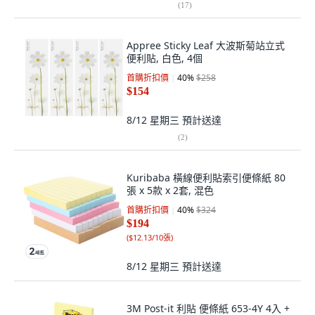
(
17
)
Appree Sticky Leaf 大波斯菊站立式
便利貼, 白色, 4個
首購折扣價
40
%
$258
$154
8/12 星期三
預計送達
(
2
)
Kuribaba 橫線便利貼索引便條紙 80
張 x 5款 x 2套, 混色
首購折扣價
40
%
$324
$194
(
$12.13/10張
)
8/12 星期三
預計送達
3M Post-it 利貼 便條紙 653-4Y 4入 +