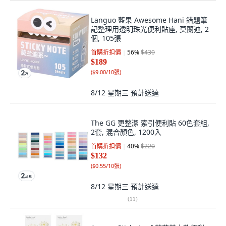
Languo 藍果 Awesome Hani 錯題筆
記整理用透明珠光便利貼座, 莫蘭迪, 2
個, 105張
首購折扣價
56
%
$430
$189
(
$9.00/10張
)
8/12 星期三
預計送達
The GG 更整潔 索引便利貼 60色套組,
2套, 混合顏色, 1200入
首購折扣價
40
%
$220
$132
(
$0.55/10張
)
8/12 星期三
預計送達
(
11
)