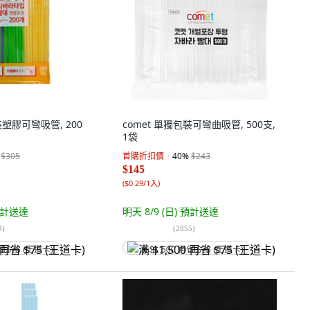
裝塑膠可彎吸管, 200
comet 單獨包裝可彎曲吸管, 500支,
1袋
$305
首購折扣價
40
%
$243
$145
(
$0.29/1入
)
計送達
明天 8/9 (日)
預計送達
3
)
(
2855
)
省 $75 (王道卡)
满 $1,500 再省 $75 (王道卡)