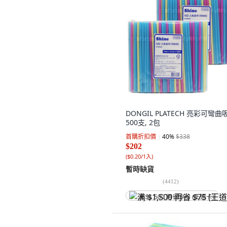
DONGIL PLATECH 亮彩可彎曲
500支, 2包
首購折扣價
40
%
$338
$202
(
$0.20/1入
)
暫時缺貨
(
4412
)
满 $1,500 再省 $75 (王道卡)