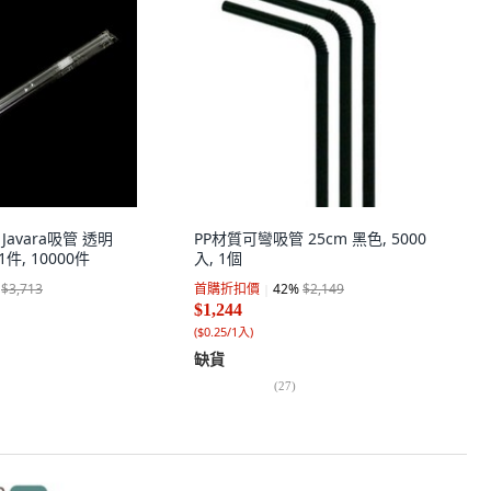
e Javara吸管 透明
PP材質可彎吸管 25cm 黑色, 5000
 1件, 10000件
入, 1個
$3,713
首購折扣價
42
%
$2,149
$1,244
(
$0.25/1入
)
缺貨
(
27
)