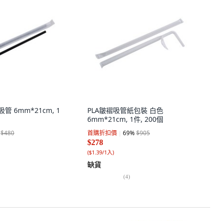
管 6mm*21cm, 1
PLA皺褶吸管紙包裝 白色
6mm*21cm, 1件, 200個
$480
首購折扣價
69
%
$905
$278
(
$1.39/1入
)
缺貨
(
4
)