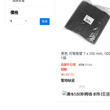
廚房家電
價格
$
~
搜尋
黑色 可彎吸管 7 x 250 mm, 50
1袋
首購折扣價
40
%
$164
$98
(
$0.20/1入
)
暫時缺貨
(
350
)
满 $1,500 再省 $75 (王道卡)