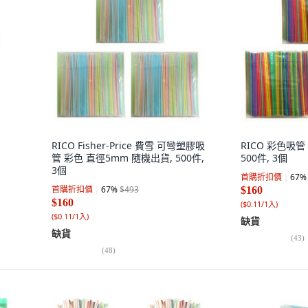
RICO Fisher-Price 費雪 可彎塑膠吸
RICO 彩色吸管
管 彩色 直徑5mm 隨機出貨, 500件,
500件, 3個
3個
首購折扣價
67
%
首購折扣價
67
%
$493
$160
$160
(
$0.11/1入
)
(
$0.11/1入
)
缺貨
缺貨
(
43
)
(
48
)