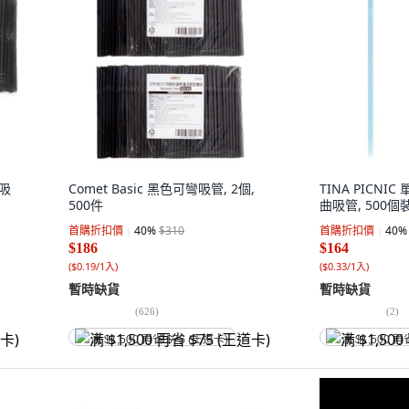
彎吸
Comet Basic 黑色可彎吸管, 2個,
TINA PICN
500件
曲吸管, 500個裝
首購折扣價
40
%
$310
首購折扣價
40
%
$186
$164
(
$0.19/1入
)
(
$0.33/1入
)
暫時缺貨
暫時缺貨
(
626
)
(
2
)
满 $1,500 再省 $75 (王道卡)
满 $1,500 再