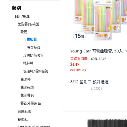
類別
日用/免洗
免洗餐具/碗盤
吸管
可彎吸管
一般直吸管
Young Star 可彎曲吸管, 50入, 
珍珠奶茶吸管
首購折扣價
40
%
$246
攪拌棒
$147
(
$0.20/1入
)
保溫杯/環保吸管
免洗杯
8/12 星期三
預計送達
免洗碗盤
(
10332
)
免洗餐具
餐飲外帶用品
廚房紙巾
餐巾紙