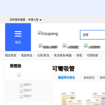
加到我的最愛
申請入駐
全部
類別
爸氣父親節
火箭速配
火箭跨境
酷澎首頁
餐廚用品
日用/免洗
免洗餐具/碗盤
吸管
可彎吸管
篩選器
可彎吸管
酷澎評分排名
價格最低
價
僅顯示
僅顯示
僅顯示