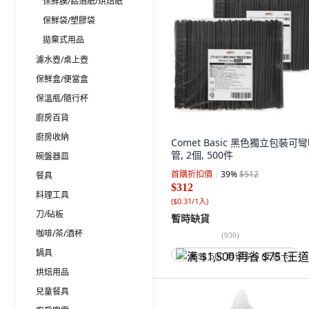
保鮮膜/鋁箔紙/烘焙紙
保鮮袋/塑膠袋
拋棄式用品
濾水壺/桌上壺
保鮮盒/便當盒
保溫瓶/隨行杯
廚房百貨
廚房收納
Comet Basic 黑色獨立包裝可
管, 2個, 500件
碗盤器皿
首購折扣價
39
%
$512
餐具
$312
料理工具
(
$0.31/1入
)
刀/砧板
暫時缺貨
咖啡/茶/酒杯
(
930
)
鍋具
满 $1,500 再省 $75 (王道卡)
烘焙用品
兒童餐具