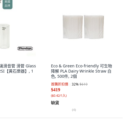
 玻璃滑音管 滑管 Glass
Eco & Green Eco-friendly 可生物
212SI【黃石樂器】, 1
降解 PLA Dairy Wrinkle Straw 白
色, 500件, 2個
首購折扣價
32
%
$619
$419
(
$0.42/1入
)
缺貨
(
4
)