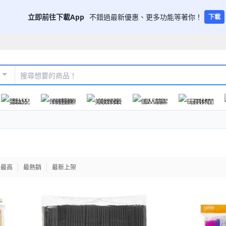
立即前往下載App
不錯過最新優惠、更多功能等著你！
下載
嬰幼兒
保健醫療
美妝保養
個人清潔
玩具休閒
格最高
最熱銷
最新上架