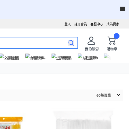
登入
註冊會員
客服中心
成為賣家
我的酷澎
購物車
文具圖書
食品飲料
生活用品
女性服飾
運動戶外
60
每頁筆