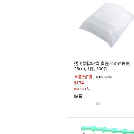
透明皺褶吸管 直徑7mm*長度
25cm, 1件, 500件
首購折扣價
40
%
$290
$174
(
$0.35/1入
)
缺貨
(
4
)