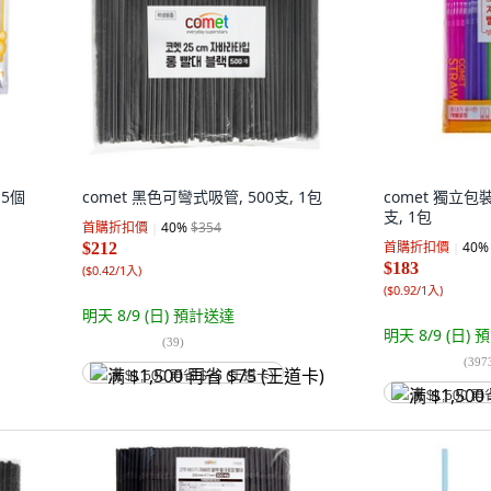
15個
comet 黑色可彎式吸管, 500支, 1包
comet 獨立包
支, 1包
首購折扣價
40
%
$354
首購折扣價
40
%
$212
$183
(
$0.42/1入
)
(
$0.92/1入
)
明天 8/9 (日)
預計送達
明天 8/9 (日)
預
(
39
)
(
397
满 $1,500 再省 $75 (王道卡)
满 $1,500 再