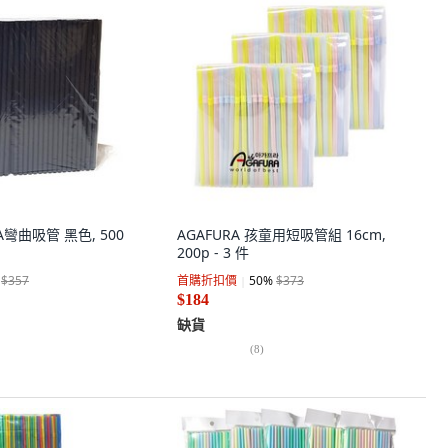
LA彎曲吸管 黑色, 500
AGAFURA 孩童用短吸管組 16cm,
200p - 3 件
$357
首購折扣價
50
%
$373
$184
缺貨
(
8
)