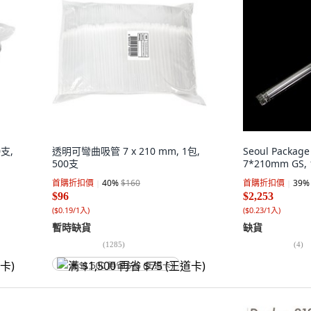
0支,
透明可彎曲吸管 7 x 210 mm, 1包,
Seoul Packag
500支
7*210mm GS,
首購折扣價
40
%
$160
首購折扣價
39
%
$96
$2,253
(
$0.19/1入
)
(
$0.23/1入
)
暫時缺貨
缺貨
(
1285
)
(
4
)
满 $1,500 再省 $75 (王道卡)