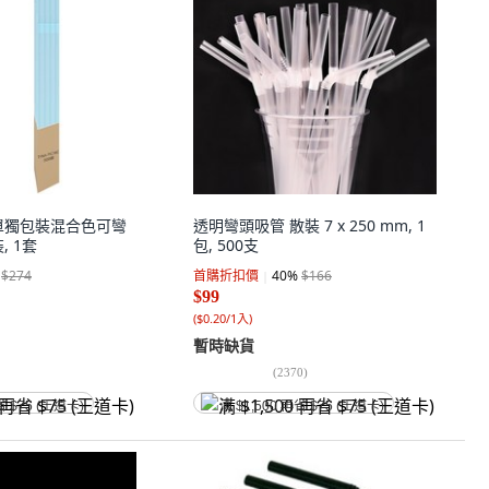
IC 單獨包裝混合色可彎
透明彎頭吸管 散裝 7 x 250 mm, 1
, 1套
包, 500支
$274
首購折扣價
40
%
$166
$99
(
$0.20/1入
)
暫時缺貨
(
2370
)
省 $75 (王道卡)
满 $1,500 再省 $75 (王道卡)