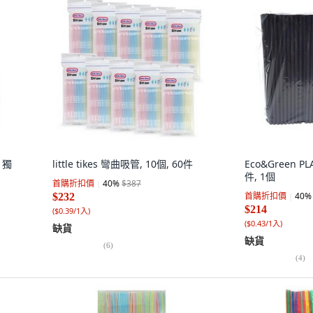
 獨
little tikes 彎曲吸管, 10個, 60件
Eco&Green P
件, 1個
首購折扣價
40
%
$387
首購折扣價
40
%
$232
$214
(
$0.39/1入
)
(
$0.43/1入
)
缺貨
缺貨
(
6
)
(
4
)