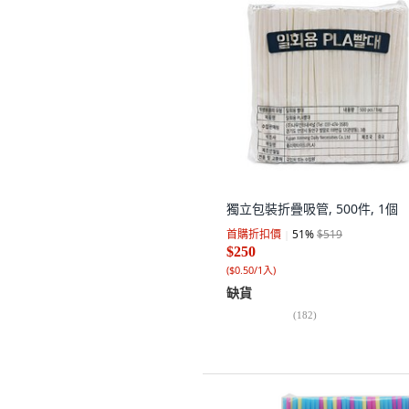
獨立包裝折疊吸管, 500件, 1個
首購折扣價
51
%
$519
$250
(
$0.50/1入
)
缺貨
(
182
)