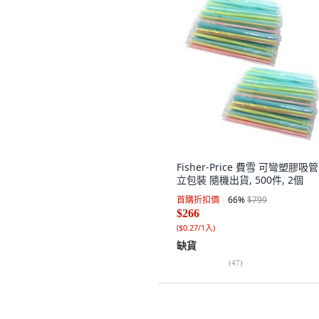
Fisher-Price 費雪 可彎塑膠吸管
立包裝 隨機出貨, 500件, 2個
首購折扣價
66
%
$799
$266
(
$0.27/1入
)
缺貨
(
47
)