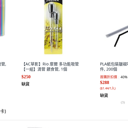
吸管,
【AC草影】Rio 摩爾 多功能吸管
PLA紙包裝皺褶吸
【一組】滴管 餵食管, 1個
件, 200個
$250
首購折扣價
40
%
$288
缺貨
(
$1.44/1入
)
缺貨
(
3
)