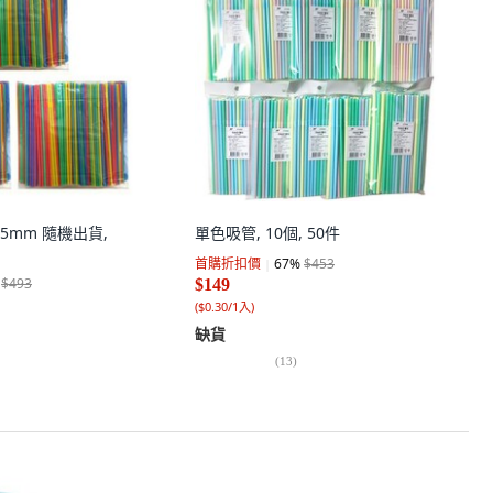
 5mm 隨機出貨,
單色吸管, 10個, 50件
首購折扣價
67
%
$453
$493
$149
(
$0.30/1入
)
缺貨
(
13
)