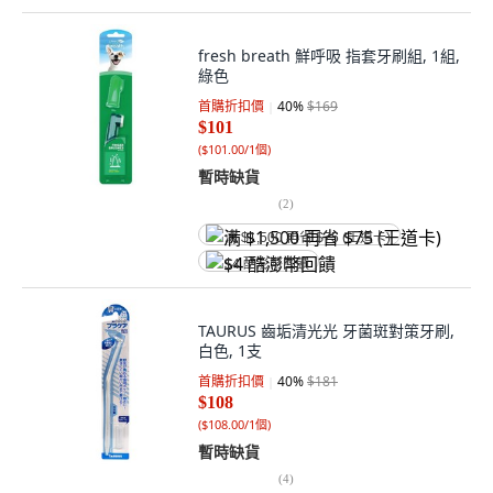
fresh breath 鮮呼吸 指套牙刷組, 1組,
綠色
首購折扣價
40
%
$169
$101
(
$101.00/1個
)
暫時缺貨
(
2
)
满 $1,500 再省 $75 (王道卡)
$4 酷澎幣回饋
TAURUS 齒垢清光光 牙菌斑對策牙刷,
白色, 1支
首購折扣價
40
%
$181
$108
(
$108.00/1個
)
暫時缺貨
(
4
)