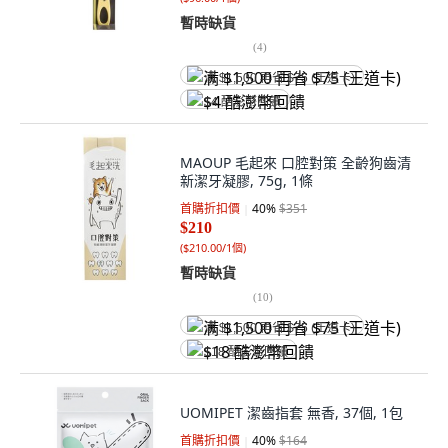
暫時缺貨
(
4
)
满 $1,500 再省 $75 (王道卡)
$4 酷澎幣回饋
MAOUP 毛起來 口腔對策 全齡狗齒清
新潔牙凝膠, 75g, 1條
首購折扣價
40
%
$351
$210
(
$210.00/1個
)
暫時缺貨
(
10
)
满 $1,500 再省 $75 (王道卡)
$18 酷澎幣回饋
UOMIPET 潔齒指套 無香, 37個, 1包
首購折扣價
40
%
$164