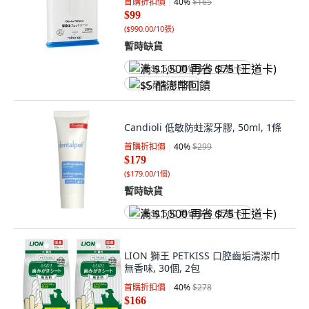
首購折扣價
40
%
$165
$99
(
$990.00/10張
)
暫時缺貨
满 $1,500 再省 $75 (王道卡)
$5 酷澎幣回饋
Candioli 低敏防蛀潔牙膠, 50ml, 1條
首購折扣價
40
%
$299
$179
(
$179.00/1個
)
暫時缺貨
满 $1,500 再省 $75 (王道卡)
LION 獅王 PETKISS 口腔齒垢清潔巾
無香味, 30個, 2包
首購折扣價
40
%
$278
$166