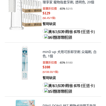
理享家 寵物指套牙刷, 透明色, 20個
首購折扣價
40
%
$215
$129
(
$6.45/1個
)
暫時缺貨
满 $1,500 再省 $75 (王道卡)
$6 酷澎幣回饋
minD up 犬用可拆卸牙刷 尖端刷, 白
色, 1個
首購折扣價
40
%
$180
$108
(
$108.00/1個
)
暫時缺貨
满 $1,500 再省 $75 (王道卡)
$5 酷澎幣回饋
DING DONG PET 寵物犬矽膠手指牙