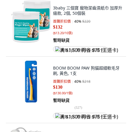
3baby 三個寶 寵物潔齒濕紙巾 加厚升
級款, 2個, 50個裝
首購折扣價
40
%
$220
$132
(
$13.20/10張
)
暫時缺貨
满 $1,500 再省 $75 (王道卡)
BOOM BOOM PAW 狗貓超細軟毛牙
刷, 黃色, 1支
首購折扣價
40
%
$218
$130
(
$130.00/1個
)
暫時缺貨
(
527
)
满 $1,500 再省 $75 (王道卡)