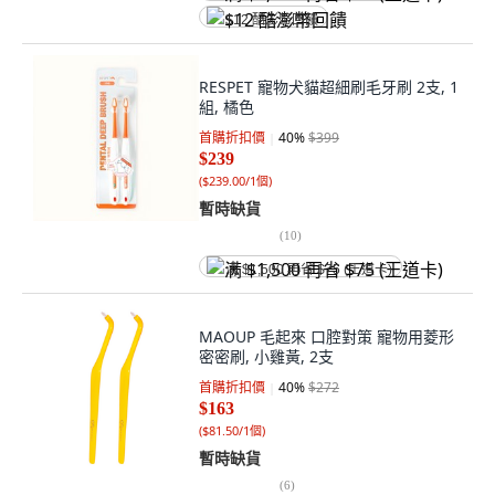
$12 酷澎幣回饋
RESPET 寵物犬貓超細刷毛牙刷 2支, 1
組, 橘色
首購折扣價
40
%
$399
$239
(
$239.00/1個
)
暫時缺貨
(
10
)
满 $1,500 再省 $75 (王道卡)
MAOUP 毛起來 口腔對策 寵物用菱形
密密刷, 小雞黃, 2支
首購折扣價
40
%
$272
$163
(
$81.50/1個
)
暫時缺貨
(
6
)