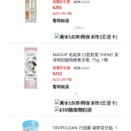
首購折扣價
40
%
$336
$201
(
$201.00/1個
)
暫時缺貨
(
2984
)
满 $1,500 再省 $75 (王道卡)
MAOUP 毛起來 口腔對策 SHINE! 潔
淨時刻寵物酵素牙膏, 75g, 1條
首購折扣價
40
%
$387
$232
(
$232.00/1個
)
暫時缺貨
(
7
)
满 $1,500 再省 $75 (王道卡)
$19 酷澎幣回饋
TROPICLEAN 巧倍麗 凝膠潔牙組, 1