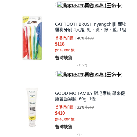
满 $1,500 再省 $75 (王道卡)
CAT TOOTHBRUSH nyangchijil 寵物
貓狗牙刷 4入組, 紅、黃、綠、藍, 1組
首購折扣價
40
%
$197
$118
(
$118.00/1個
)
暫時缺貨
(
1552
)
满 $1,500 再省 $75 (王道卡)
GOOD MO FAMILY 歸毛家族 齦來健
康護齒凝膠, 60g, 1條
首購折扣價
32
%
$610
$410
(
$410.00/1個
)
暫時缺貨
(
9
)