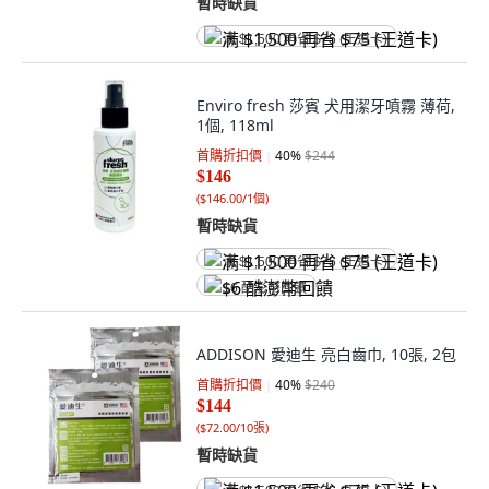
暫時缺貨
满 $1,500 再省 $75 (王道卡)
Enviro fresh 莎賓 犬用潔牙噴霧 薄荷,
1個, 118ml
首購折扣價
40
%
$244
$146
(
$146.00/1個
)
暫時缺貨
满 $1,500 再省 $75 (王道卡)
$6 酷澎幣回饋
ADDISON 愛迪生 亮白齒巾, 10張, 2包
首購折扣價
40
%
$240
$144
(
$72.00/10張
)
暫時缺貨