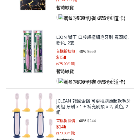
暫時缺貨
满 $1,500 再省 $75 (王道卡)
LION 獅王 口腔超極細毛牙刷 寬頭粉,
粉色, 2支
首購折扣價
40
%
$250
$150
(
$75.00/1個
)
暫時缺貨
满 $1,500 再省 $75 (王道卡)
JCLEAN 韓國企鵝 可更換刷頭超軟毛牙
刷組 牙刷 x 1 + 補充刷頭 x 2, 黃色, 2
組
首購折扣價
40
%
$244
$146
(
$73.00/1個
)