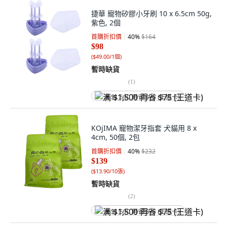
捷華 寵物矽膠小牙刷 10 x 6.5cm 50g,
紫色, 2個
首購折扣價
40
%
$164
$98
(
$49.00/1個
)
暫時缺貨
(
1
)
满 $1,500 再省 $75 (王道卡)
KOjIMA 寵物潔牙指套 犬貓用 8 x
4cm, 50個, 2包
首購折扣價
40
%
$232
$139
(
$13.90/10張
)
暫時缺貨
(
2
)
满 $1,500 再省 $75 (王道卡)