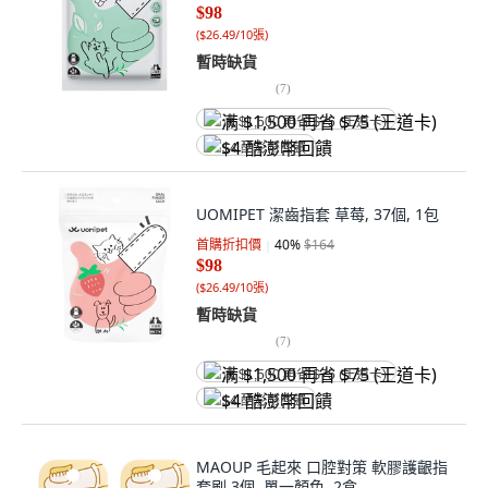
$98
(
$26.49/10張
)
暫時缺貨
(
7
)
满 $1,500 再省 $75 (王道卡)
$4 酷澎幣回饋
UOMIPET 潔齒指套 草莓, 37個, 1包
首購折扣價
40
%
$164
$98
(
$26.49/10張
)
暫時缺貨
(
7
)
满 $1,500 再省 $75 (王道卡)
$4 酷澎幣回饋
MAOUP 毛起來 口腔對策 軟膠護齦指
套刷 3個, 單一顏色, 2盒