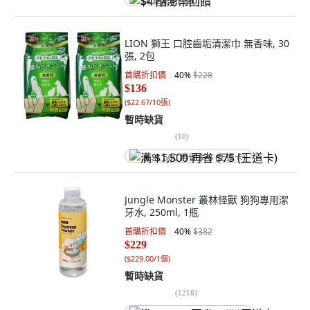
$4 酷澎幣回饋
LION 獅王 口腔齒垢清潔巾 無香味, 30
張, 2包
首購折扣價
40
%
$228
$136
(
$22.67/10張
)
暫時缺貨
(
10
)
满 $1,500 再省 $75 (王道卡)
Jungle Monster 叢林怪獸 狗狗專用潔
牙水, 250ml, 1瓶
首購折扣價
40
%
$382
$229
(
$229.00/1個
)
暫時缺貨
(
1218
)