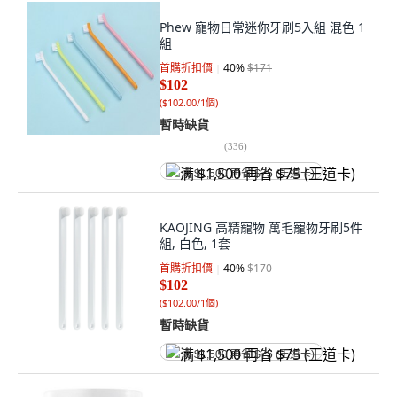
Phew 寵物日常迷你牙刷5入組 混色 1
組
首購折扣價
40
%
$171
$102
(
$102.00/1個
)
暫時缺貨
(
336
)
满 $1,500 再省 $75 (王道卡)
KAOJING 高精寵物 萬毛寵物牙刷5件
組, 白色, 1套
首購折扣價
40
%
$170
$102
(
$102.00/1個
)
暫時缺貨
满 $1,500 再省 $75 (王道卡)