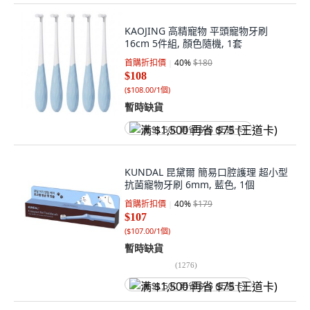
KAOJING 高精寵物 平頭寵物牙刷
16cm 5件組, 顏色隨機, 1套
首購折扣價
40
%
$180
$108
(
$108.00/1個
)
暫時缺貨
满 $1,500 再省 $75 (王道卡)
KUNDAL 昆黛爾 簡易口腔護理 超小型
抗菌寵物牙刷 6mm, 藍色, 1個
首購折扣價
40
%
$179
$107
(
$107.00/1個
)
暫時缺貨
(
1276
)
满 $1,500 再省 $75 (王道卡)