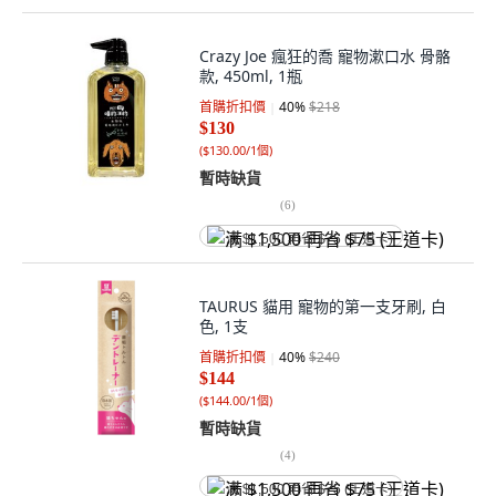
Crazy Joe 瘋狂的喬 寵物漱口水 骨骼
款, 450ml, 1瓶
首購折扣價
40
%
$218
$130
(
$130.00/1個
)
暫時缺貨
(
6
)
满 $1,500 再省 $75 (王道卡)
TAURUS 貓用 寵物的第一支牙刷, 白
色, 1支
首購折扣價
40
%
$240
$144
(
$144.00/1個
)
暫時缺貨
(
4
)
满 $1,500 再省 $75 (王道卡)