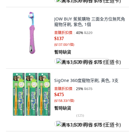
满 $1,500 再省 $75 (王道卡)
JOW BUY 蕉蕉購物 三面全方位無死角
寵物牙刷, 紫色, 1個
首購折扣價
40
%
$229
$137
(
$137.00/1個
)
暫時缺貨
满 $1,500 再省 $75 (王道卡)
SigOne 360度寵物牙刷, 黃色, 3支
首購折扣價
29
%
$675
$475
(
$158.33/1個
)
暫時缺貨
(
125
)
满 $1,500 再省 $75 (王道卡)