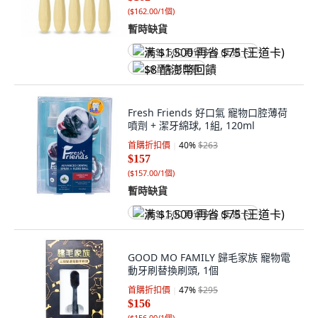
(
$162.00/1個
)
暫時缺貨
满 $1,500 再省 $75 (王道卡)
$8 酷澎幣回饋
Fresh Friends 好口氣 寵物口腔薄荷
噴劑 + 潔牙綿球, 1組, 120ml
首購折扣價
40
%
$263
$157
(
$157.00/1個
)
暫時缺貨
满 $1,500 再省 $75 (王道卡)
GOOD MO FAMILY 歸毛家族 寵物電
動牙刷替換刷頭, 1個
首購折扣價
47
%
$295
$156
(
$156.00/1個
)