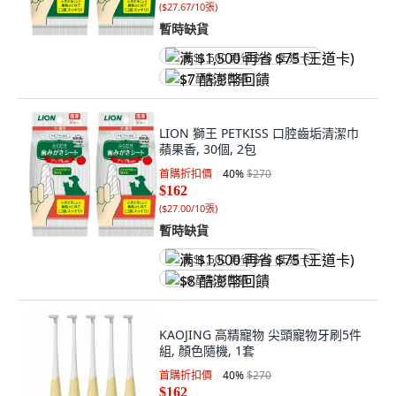
(
$27.67/10張
)
暫時缺貨
满 $1,500 再省 $75 (王道卡)
$7 酷澎幣回饋
LION 獅王 PETKISS 口腔齒垢清潔巾
蘋果香, 30個, 2包
首購折扣價
40
%
$270
$162
(
$27.00/10張
)
暫時缺貨
满 $1,500 再省 $75 (王道卡)
$8 酷澎幣回饋
KAOJING 高精寵物 尖頭寵物牙刷5件
組, 顏色隨機, 1套
首購折扣價
40
%
$270
$162