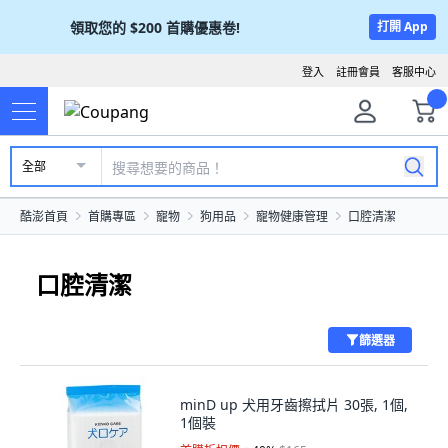
領取您的
$200
首購優惠卷!
打開 App
登入
註冊會員
客服中心
全部
酷澎首頁
首購專區
寵物
狗用品
寵物健康管理
口腔清潔
口腔清潔
篩選器
minD up 犬用牙齒擦拭片 30張, 1個,
1個裝