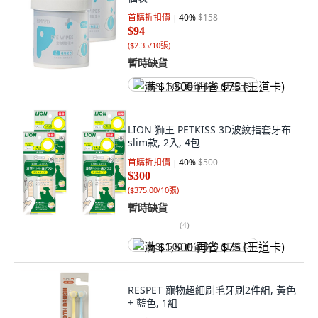
首購折扣價
40
%
$158
$94
(
$2.35/10張
)
暫時缺貨
满 $1,500 再省 $75 (王道卡)
LION 獅王 PETKISS 3D波紋指套牙布
slim款, 2入, 4包
首購折扣價
40
%
$500
$300
(
$375.00/10張
)
暫時缺貨
(
4
)
满 $1,500 再省 $75 (王道卡)
RESPET 寵物超細刷毛牙刷2件組, 黃色
+ 藍色, 1組