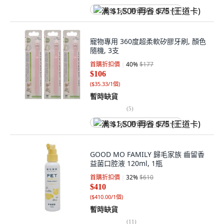
满 $1,500 再省 $75 (王道卡)
寵物專用 360度超柔軟矽膠牙刷, 顏色
隨機, 3支
首購折扣價
40
%
$177
$106
(
$35.33/1個
)
暫時缺貨
(
5
)
满 $1,500 再省 $75 (王道卡)
GOOD MO FAMILY 歸毛家族 齒留香
益菌口腔液 120ml, 1瓶
首購折扣價
32
%
$610
$410
(
$410.00/1個
)
暫時缺貨
(
11
)