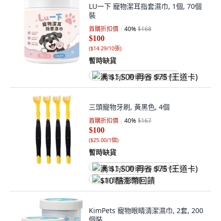
LU一下 寵物潔耳指套濕巾, 1個, 70個
裝
首購折扣價
40
%
$168
$100
(
$14.29/10張
)
暫時缺貨
满 $1,500 再省 $75 (王道卡)
三頭寵物牙刷, 黃黑色, 4個
首購折扣價
40
%
$167
$100
(
$25.00/1個
)
暫時缺貨
满 $1,500 再省 $75 (王道卡)
$10 酷澎幣回饋
KimPets 寵物眼睛清潔濕巾, 2套, 200
個裝