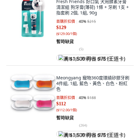
Fresh Friends 好口氣 犬用酵素牙膏
清潔組 狗牙膏(薄荷) 1條 + 牙刷 1支 +
指套刷 2個, 1組, 90g
首購折扣價
40
%
$215
$129
(
$129.00/1個
)
暫時缺貨
(
5
)
满 $1,500 再省 $75 (王道卡)
Meongyang 寵物360度環繞矽膠牙刷
4件組, 1組, 藍色、黃色、白色、粉紅
色
首購折扣價
40
%
$188
$112
(
$112.00/1個
)
暫時缺貨
(
264
)
满 $1,500 再省 $75 (王道卡)