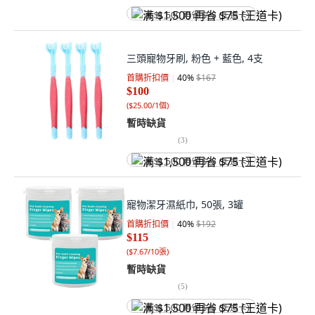
满 $1,500 再省 $75 (王道卡)
三頭寵物牙刷, 粉色 + 藍色, 4支
首購折扣價
40
%
$167
$100
(
$25.00/1個
)
暫時缺貨
(
3
)
满 $1,500 再省 $75 (王道卡)
寵物潔牙濕紙巾, 50張, 3罐
首購折扣價
40
%
$192
$115
(
$7.67/10張
)
暫時缺貨
(
5
)
满 $1,500 再省 $75 (王道卡)