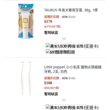
TAURUS 年長犬專用牙膏, 38g, 1條
首購折扣價
40
%
$299
$179
(
$179.00/1個
)
暫時缺貨
(
4
)
满 $1,500 再省 $75 (王道卡)
$9 酷澎幣回饋
Little poppet 小小毛孩 寵物尖頭齒縫
牙刷, 2支, 白色
首購折扣價
40
%
$180
$108
(
$54.00/1個
)
暫時缺貨
(
4
)
满 $1,500 再省 $75 (王道卡)