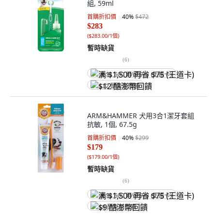
組, 59ml
首購折扣價
40
%
$472
$283
(
$283.00/1個
)
暫時缺貨
(
6
)
满 $1,500 再省 $75 (王道卡)
$12 酷澎幣回饋
ARM&HAMMER 犬用3合1潔牙套組
抗敏, 1個, 67.5g
首購折扣價
40
%
$299
$179
(
$179.00/1個
)
暫時缺貨
(
6
)
满 $1,500 再省 $75 (王道卡)
$9 酷澎幣回饋