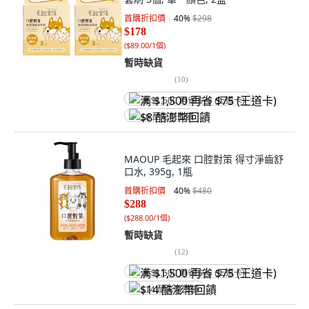
首購折扣價
40
%
$298
$178
(
$89.00/1個
)
暫時缺貨
(
10
)
满 $1,500 再省 $75 (王道卡)
$8 酷澎幣回饋
MAOUP 毛起來 口腔對策 得寸淨齒舒
口水, 395g, 1瓶
首購折扣價
40
%
$480
$288
(
$288.00/1個
)
暫時缺貨
(
12
)
满 $1,500 再省 $75 (王道卡)
$14 酷澎幣回饋