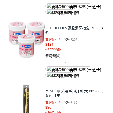
满 $1,500 再省 $75 (王道卡)
$16 酷澎幣回饋
PETSUPPLIES 寵物潔牙指套, 50片, 3
罐
首購折扣價
40
%
$207
$124
(
$8.27/10張
)
暫時缺貨
(
7
)
满 $1,500 再省 $75 (王道卡)
$12 酷澎幣回饋
minD up 犬用 軟毛牙刷 大 B01-005,
黃色, 1支
首購折扣價
40
%
$160
$96
(
$96.00/1個
)