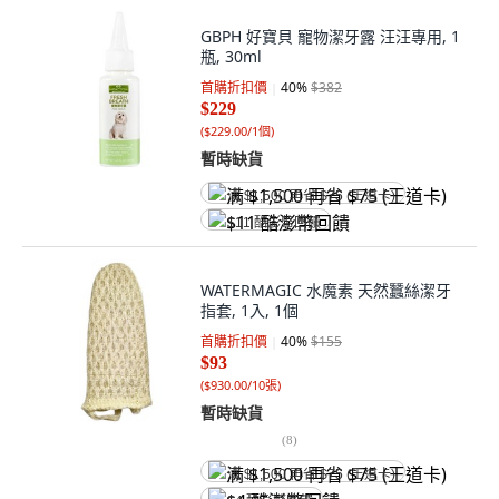
GBPH 好寶貝 寵物潔牙露 汪汪專用, 1
瓶, 30ml
首購折扣價
40
%
$382
$229
(
$229.00/1個
)
暫時缺貨
满 $1,500 再省 $75 (王道卡)
$11 酷澎幣回饋
WATERMAGIC 水魔素 天然蠶絲潔牙
指套, 1入, 1個
首購折扣價
40
%
$155
$93
(
$930.00/10張
)
暫時缺貨
(
8
)
满 $1,500 再省 $75 (王道卡)