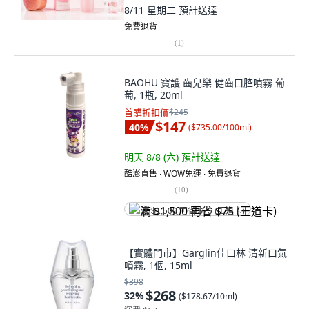
8/11 星期二
預計送達
免費退貨
(
1
)
BAOHU 寶護 齒兒樂 健齒口腔噴霧 葡
萄, 1瓶, 20ml
首購折扣價
$245
$147
40
%
(
$735.00/100ml
)
明天 8/8 (六)
預計送達
酷澎直售 ∙ WOW免運 ∙ 免費退貨
(
10
)
满 $1,500 再省 $75 (王道卡)
【實體門市】Garglin佳口林 清新口氣
噴霧, 1個, 15ml
$398
$268
32
%
(
$178.67/10ml
)