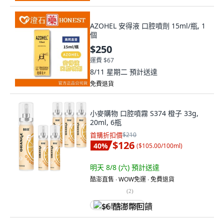
AZOHEL 安得液 口腔噴劑 15ml/瓶, 1
個
$250
運費 $67
8/11 星期二
預計送達
免費退貨
小麥購物 口腔噴霧 S374 橙子 33g,
20ml, 6瓶
首購折扣價
$210
$126
40
%
(
$105.00/100ml
)
明天 8/8 (六)
預計送達
酷澎直售 ∙ WOW免運 ∙ 免費退貨
(
2
)
$6 酷澎幣回饋