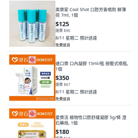
美樂家 Cool Shot 口腔芳香噴劑 鮮薄
荷 7ml, 1個
$125
運費 $90
8/11 星期二
預計送達
免費退貨
速口樂 口內凝膠 15ml/瓶 按壓式噴瓶,
1個
$350
運費 $67
8/11 星期二
預計送達
免費退貨
愛樂活 植物性口腔舒緩凝膠 5g/條 澄
石藥局, 1個
$180