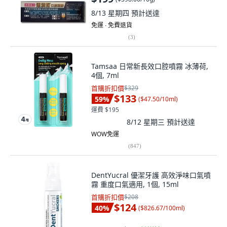
8/13 星期四
預計送達
免運 ∙ 免費退貨
(
3
)
Tamsaa 日常新長效口腔噴霧 冰薄荷,
4個, 7ml
首購折扣價
$329
$133
59
%
(
$47.50/10ml
)
運費 $195
8/12 星期三
預計送達
WOW免運
(
847
)
DentYucral 優潔牙護 高效淨味口氣噴
霧 重度口氣適用, 1個, 15ml
首購折扣價
$208
$124
40
%
(
$826.67/100ml
)