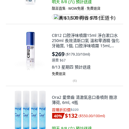
明天 8/8 (六)
預計送達
酷澎直售 ∙ WOW免運 ∙ 免費退貨
满 $1,500 再省 $75 (王道卡)
CB12 口腔淨味噴霧15ml 淨白漱口水
250ml 長效清新口氣 溫和零酒精 強化
牙釉質, 1個, 口腔淨味噴霧 15ml,
15ml
$269
(
$179.33/10ml
)
運費 $67
8/13 星期四
預計送達
免費退貨
(
6
)
Ora2 愛樂齒 清澈氣息口香噴劑 酷涼
薄荷, 6ml, 4瓶
首購折扣價
$220
$132
40
%
(
$550.00/100ml
)
明天 8/8 (六)
預計送達