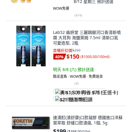
8/12 星期三
預計送達
WOW免運
(
474
)
Lab52 齒妍堂 三麗鷗銀河口香清新噴
霧 大耳狗 海鹽萊姆 7.5ml 清新口氣
可愛造型, 2瓶
首購折扣價
$250
$150
40
%
(
$1000.00/100ml
)
明天 8/8 (六)
預計送達
酷澎直售 ∙ WOW免運 ∙ 免費退貨
(
4
)
满 $1,500 再省 $75 (王道卡)
$21 酷澎幣回饋
速潰酊(潰舒康)口腔凝膠 德國進口洋蘇
葉萃取 舒緩口腔潰瘍, 1個, 5g
$199
(
$398.00/10g
)