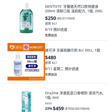
DENTISTE' 牙醫選天然口腔保健液
200ml 清新口氣 溫和配方, 1個, 200L
$250
(
$0.01/10ml
)
運費 $67
8/19
預計送達
免費退貨
速可淨 牙菌斑顯示劑 8cc 60cc, 1個
$480
運費 $67
8/11 星期二
預計送達
免費退貨
Ora2me 淨澈氣息口香噴劑 清涼汽水,
1個, 6ml
$600
$459
23
%
(
$7650.00/100ml
)