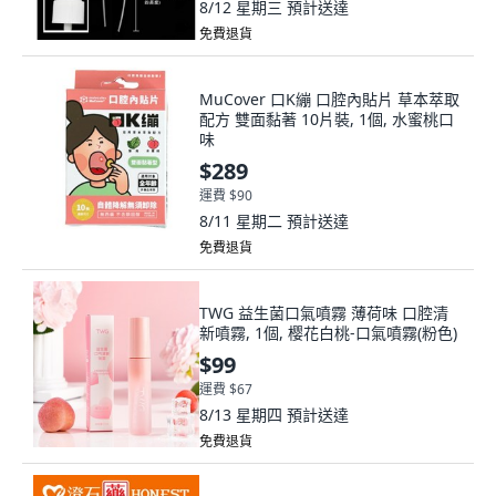
8/12 星期三
預計送達
免費退貨
MuCover 口K繃 口腔內貼片 草本萃取
配方 雙面黏著 10片裝, 1個, 水蜜桃口
味
$289
運費 $90
8/11 星期二
預計送達
免費退貨
TWG 益生菌口氣噴霧 薄荷味 口腔清
新噴霧, 1個, 樱花白桃-口氣噴霧(粉色)
$99
運費 $67
8/13 星期四
預計送達
免費退貨