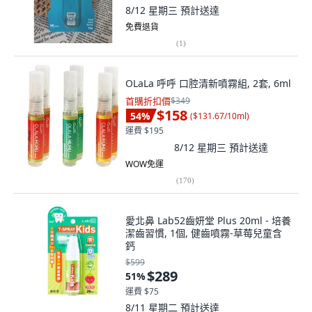
8/12 星期三
預計送達
免費退貨
(
1
)
OLaLa 呼呼 口腔清新噴霧組, 2套, 6ml
首購折扣價
$349
$158
54
%
(
$131.67/10ml
)
運費 $195
8/12 星期三
預計送達
WOW免運
(
170
)
愛北鼻 Lab52齒妍堂 Plus 20ml - 培養
潔齒習慣, 1個, 健齒噴霧-草莓兒童含
鈣
$599
$289
51
%
運費 $75
8/11 星期二
預計送達