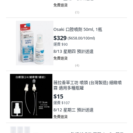
免費退貨
(
1
)
Osaki 口腔噴劑 50ml, 1瓶
$329
(
$658.00/100ml
)
運費 $90
8/13 星期四
預計送達
免費退貨
(
4
)
薇拉香草工坊 噴頭 (台灣製造) 細緻噴
霧 適用多種瓶罐
$15
運費 $107
8/12 星期三
預計送達
免費退貨