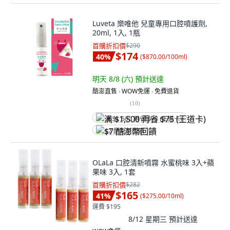
Luveta 樂唯他 兒童專用口腔噴護劑,
20ml, 1入, 1瓶
首購折扣價
$290
$174
40
%
(
$870.00/100ml
)
明天 8/8 (六)
預計送達
酷澎直售 ∙ WOW免運 ∙ 免費退貨
(
10
)
满 $1,500 再省 $75 (王道卡)
$7 酷澎幣回饋
OLaLa 口腔清新噴霧 水蜜桃味 3入+蘋
果味 3入, 1套
首購折扣價
$282
$165
41
%
(
$275.00/10ml
)
運費 $195
8/12 星期三
預計送達