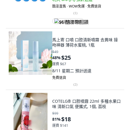
酷澎直售 ∙ WOW免運 ∙ 免費退貨
(
1
)
$6 酷澎幣回饋
馬上寄 口噴 口腔清新噴霧 去異味 接
吻神器 薄荷水蜜桃, 1瓶
$49
$25
48
%
運費 $67
8/11 星期二
預計送達
免費退貨
(
2
)
COTELG® 口腔噴霧 22ml 多種水果口
味 清新口氣 便攜式, 1個, 荔枝
$99
$18
81
%
運費 $141