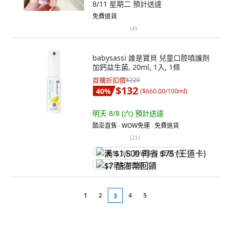
8/11 星期二
預計送達
免費退貨
(
4
)
babysassi 誰是寶貝 兒童口腔噴護劑
加鈣益生菌, 20ml, 1入, 1條
首購折扣價
$220
$132
40
%
(
$660.00/100ml
)
明天 8/8 (六)
預計送達
酷澎直售 ∙ WOW免運 ∙ 免費退貨
(
21
)
满 $1,500 再省 $75 (王道卡)
$7 酷澎幣回饋
1
2
4
5
3