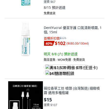
運費 $67
8/15
預計送達
免費退貨
DentYucral 優潔牙護 口氣清新噴霧, 1
個, 15ml
首購折扣價
$171
$102
40
%
(
$680.00/100ml
)
明天 8/8 (六)
預計送達
酷澎直售 ∙ WOW免運 ∙ 免費退貨
满 $1,500 再省 $75 (王道卡)
$4 酷澎幣回饋
薇拉香草工坊 噴頭 (台灣製造) 細緻噴
霧 適用多種瓶罐
$15
運費 $107