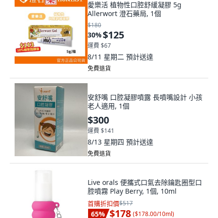
愛樂活 植物性口腔舒緩凝膠 5g
Allerwort 澄石藥局, 1個
$180
$125
30
%
運費 $67
8/11 星期二
預計送達
免費退貨
安舒嘴 口腔凝膠噴露 長噴嘴設計 小孩
老人適用, 1個
$300
運費 $141
8/13 星期四
預計送達
免費退貨
Live orals 便攜式口氣去除鑰匙圈型口
腔噴霧 Play Berry, 1個, 10ml
首購折扣價
$517
$178
65
%
(
$178.00/10ml
)