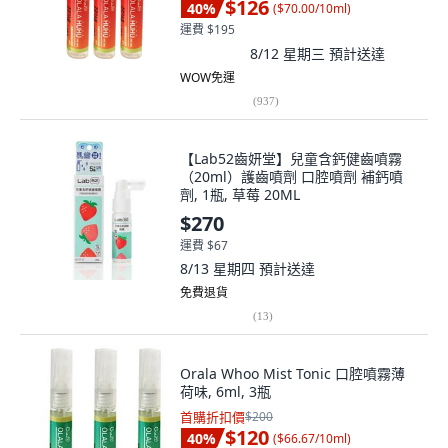
$126
40
%
(
$70.00/10ml
)
運費 $195
8/12 星期三
預計送達
WOW免運
(
937
)
【Lab52齒妍堂】兒童含鈣健齒噴霧
（20ml）護齒噴劑 口腔噴劑 補鈣噴
劑, 1瓶, 草莓 20ML
$270
運費 $67
8/13 星期四
預計送達
免費退貨
(
13
)
Orala Whoo Mist Tonic 口腔噴霧薄
荷味, 6ml, 3瓶
首購折扣價
$200
$120
40
%
(
$66.67/10ml
)