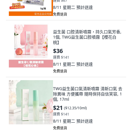
運費 $67
8/11 星期二
預計送達
免費退貨
益生菌 口腔清新噴霧，持久口氣芳香,
1個, TWG益生菌口腔噴霧【櫻花白
桃】
$36
運費 $141
8/11 星期二
預計送達
免費退貨
TWG益生菌口氣清新噴霧 清新口氣 去
除異味 方便攜帶 隨時保持自信笑容, 1
個, 17ml
$21
(
$12.35/10ml
)
運費 $141
8/11 星期二
預計送達
免費退貨