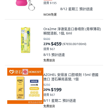
運費 $195
8/12 星期三
預計送達
WOW免運
Ora2me 淨澈氣息口香噴劑 (青檸薄荷)
瞬間清新, 1個, 6ml
$600
$459
23
%
(
$7650.00/100ml
)
運費 $67
8/15
預計送達
免費退貨
AZOHEL 安得液 口腔噴劑 15ml 德國
進口 澄石藥局直營, 1個
$250
$199
20
%
運費 $67
8/11 星期二
預計送達
免費退貨