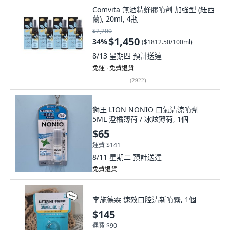
Comvita 無酒精蜂膠噴劑 加強型 (紐西
蘭), 20ml, 4瓶
$2,200
$1,450
34
%
(
$1812.50/100ml
)
8/13 星期四
預計送達
免運 ∙ 免費退貨
(
2922
)
獅王 LION NONIO 口氣清涼噴劑
5ML 澄橘薄荷 / 冰炫薄荷, 1個
$65
運費 $141
8/11 星期二
預計送達
免費退貨
李施德霖 速效口腔清新噴霧, 1個
$145
運費 $90