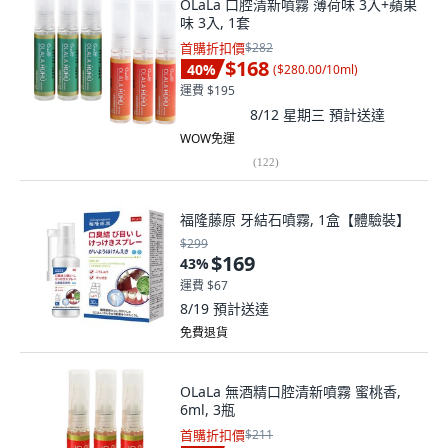
OLaLa 口腔清新噴霧 薄荷味 3入+蘋果
味 3入, 1套
首購折扣價
$282
$168
40
%
(
$280.00/10ml
)
運費 $195
8/12 星期三
預計送達
WOW免運
(
122
)
福隆藤原 牙結石噴霧, 1盒【體驗裝】
$299
$169
43
%
運費 $67
8/19
預計送達
免費退貨
OLaLa 無酒精口腔清新噴霧 蜜桃香,
6ml, 3瓶
首購折扣價
$211