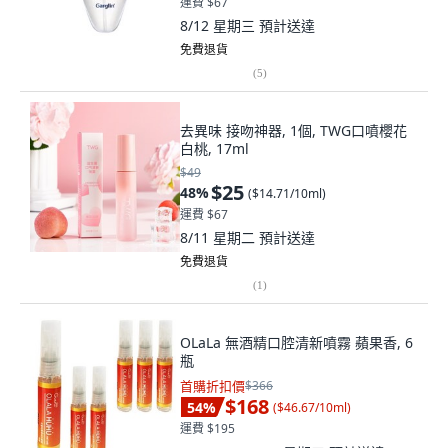
運費 $67
8/12 星期三
預計送達
免費退貨
(
5
)
去異味 接吻神器, 1個, TWG口噴櫻花
白桃, 17ml
$49
$25
48
%
(
$14.71/10ml
)
運費 $67
8/11 星期二
預計送達
免費退貨
(
1
)
OLaLa 無酒精口腔清新噴霧 蘋果香, 6
瓶
首購折扣價
$366
$168
54
%
(
$46.67/10ml
)
運費 $195