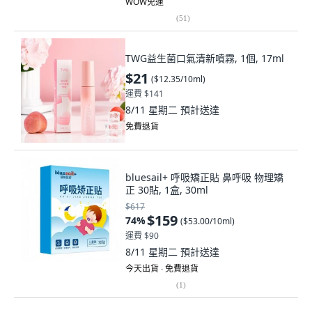
WOW免運
(
51
)
TWG益生菌口氣清新噴霧, 1個, 17ml
$21
(
$12.35/10ml
)
運費 $141
8/11 星期二
預計送達
免費退貨
bluesail+ 呼吸矯正貼 鼻呼吸 物理矯
正 30貼, 1盒, 30ml
$617
$159
74
%
(
$53.00/10ml
)
運費 $90
8/11 星期二
預計送達
今天出貨 ∙ 免費退貨
(
1
)