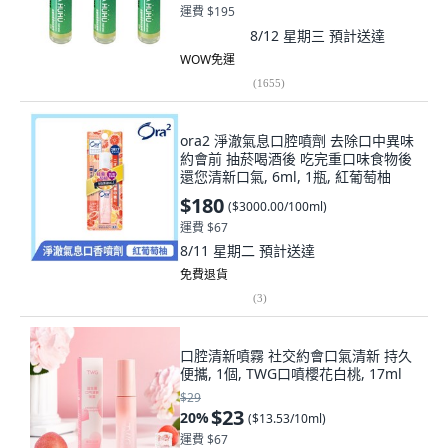
運費 $195
8/12 星期三
預計送達
WOW免運
(
1655
)
ora2 淨澈氣息口腔噴劑 去除口中異味
約會前 抽菸喝酒後 吃完重口味食物後
還您清新口氣, 6ml, 1瓶, 紅葡萄柚
$180
(
$3000.00/100ml
)
運費 $67
8/11 星期二
預計送達
免費退貨
(
3
)
口腔清新噴霧 社交約會口氣清新 持久
便攜, 1個, TWG口噴櫻花白桃, 17ml
$29
$23
20
%
(
$13.53/10ml
)
運費 $67