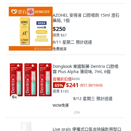
AZOHEL 安得液 口腔噴劑 15ml 澄石
藥局, 1個
$250
運費 $67
8/11 星期二
預計送達
免費退貨
Dongkook 東國製藥 Dentrix 口腔噴
霧 Plus Alpha 薄荷味, 7ml, 6個
首購折扣價
$690
$241
65
%
(
$57.38/10ml
)
運費 $195
8/12 星期三
預計送達
WOW免運
(
26
)
Live orals 便攜式口氣去除鑰匙圈型口