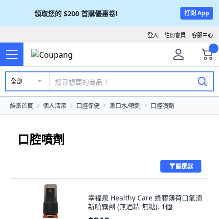
領取您的
$200
首購優惠卷!
打開 App
登入
註冊會員
客服中心
全部
酷澎首頁
個人清潔
口腔保健
漱口水/噴劑
口腔噴劑
口腔噴劑
篩選器
幸福泉 Healthy Care 蜂膠薄荷口氣清
新噴霧劑 (無酒精 無糖), 1個