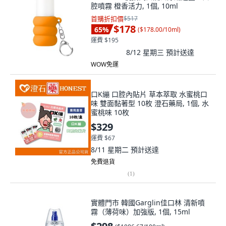
腔噴霧 橙香活力, 1個, 10ml
首購折扣價
$517
$178
65
%
(
$178.00/10ml
)
運費 $195
8/12 星期三
預計送達
WOW免運
口K繃 口腔內貼片 草本萃取 水蜜桃口
味 雙面黏著型 10枚 澄石藥局, 1個, 水
蜜桃味 10枚
$329
運費 $67
8/11 星期二
預計送達
免費退貨
(
1
)
實體門市 韓國Garglin佳口林 清新噴
霧（薄荷味）加強版, 1個, 15ml