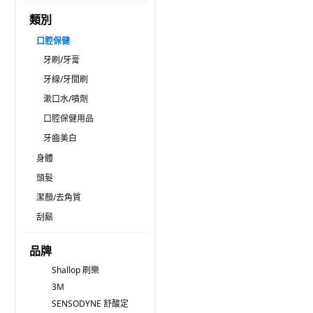
類別
口腔保健
牙刷/牙膏
牙線/牙間刷
漱口水/噴劑
口腔保健用品
牙齒美白
身體
頭髮
潔顏/去角質
刮鬍
品牌
Shallop 刷樂
3M
SENSODYNE 舒酸定