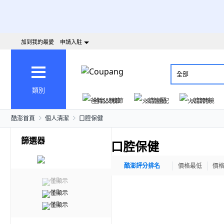
加到我的最愛
申請入駐
全部
類別
爸氣父親節
火箭速配
火箭跨境
酷澎首頁
個人清潔
口腔保健
篩選器
口腔保健
酷澎評分排名
價格最低
價
僅顯示
僅顯示
僅顯示