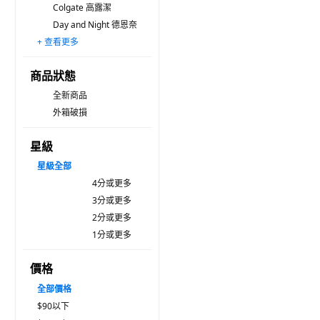
Colgate 高露潔
Day and Night 德恩奈
+ 查看更多
Lab52 齒妍堂
parodontax 牙周適
DARLIE 好來
LION 獅王 NONIO
LION 獅王 固齒佳
Biorepair 貝利達
chicco
MARVIS
無品牌
LISTERINE 李施德霖
REACH 麗奇
TheraBreath
LION 獅王 Systema 細潔
novopin
Oral-B 歐樂B
商品狀態
全新商品
外箱破損
星級
星級
全部
4分或更多
3分或更多
2分或更多
1分或更多
價格
全部價格
$90以下