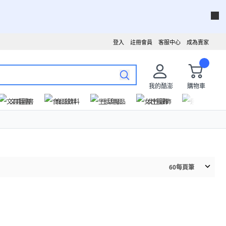
登入
註冊會員
客服中心
成為賣家
我的酷澎
購物車
文具圖書
食品飲料
生活用品
女性服飾
運動戶外
60
每頁筆