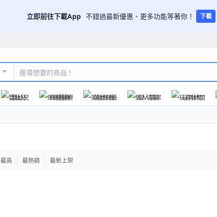
立即前往下載App
不錯過最新優惠、更多功能等著你！
下載
嬰幼兒
保健醫療
美妝保養
個人清潔
玩具休閒
格最高
最熱銷
最新上架