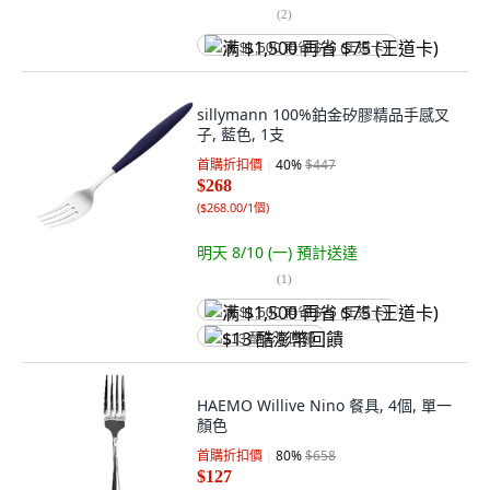
(
2
)
满 $1,500 再省 $75 (王道卡)
sillymann 100%鉑金矽膠精品手感叉
子, 藍色, 1支
首購折扣價
40
%
$447
$268
(
$268.00/1個
)
明天 8/10 (一)
預計送達
(
1
)
满 $1,500 再省 $75 (王道卡)
$13 酷澎幣回饋
HAEMO Willive Nino 餐具, 4個, 單一
顏色
首購折扣價
80
%
$658
$127