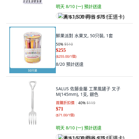
明天 8/10 (一)
預計送達
满 $1,500 再省 $75 (王道卡)
鮮果派對 水果叉, 50只裝, 1套
50
%
$510
$255
(
$255.00/1個
)
8/20
預計送達
SALUS 佐藤金屬 工業風鏟子 叉子
M(145mm), 1支, 銀色
首購折扣價
40
%
$119
$71
(
$71.00/1個
)
明天 8/10 (一)
預計送達
满 $1,500 再省 $75 (王道卡)