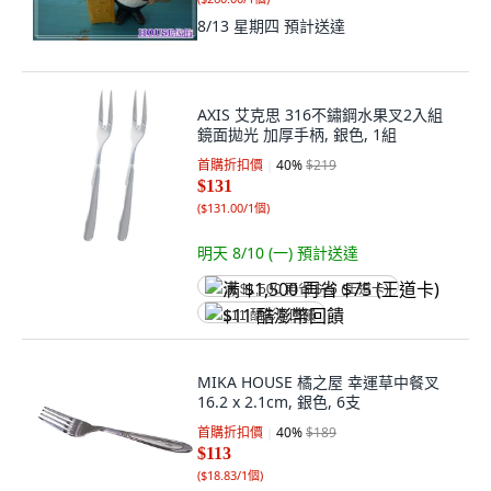
8/13 星期四
預計送達
AXIS 艾克思 316不鏽鋼水果叉2入組
鏡面拋光 加厚手柄, 銀色, 1組
首購折扣價
40
%
$219
$131
(
$131.00/1個
)
明天 8/10 (一)
預計送達
满 $1,500 再省 $75 (王道卡)
$11 酷澎幣回饋
MIKA HOUSE 橘之屋 幸運草中餐叉
16.2 x 2.1cm, 銀色, 6支
首購折扣價
40
%
$189
$113
(
$18.83/1個
)