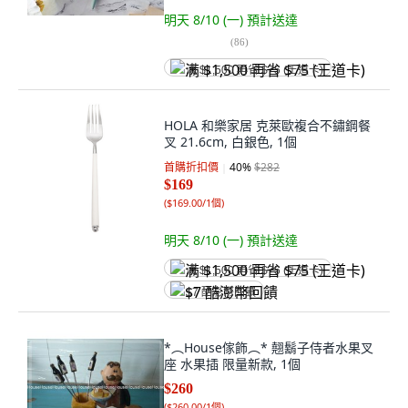
明天 8/10 (一)
預計送達
(
86
)
满 $1,500 再省 $75 (王道卡)
HOLA 和樂家居 克萊歐複合不鏽鋼餐
叉 21.6cm, 白銀色, 1個
首購折扣價
40
%
$282
$169
(
$169.00/1個
)
明天 8/10 (一)
預計送達
满 $1,500 再省 $75 (王道卡)
$7 酷澎幣回饋
*︵House傢飾︵* 翹鬍子侍者水果叉
座 水果插 限量新款, 1個
$260
(
$260.00/1個
)