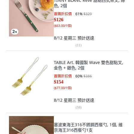
TINNY BLANC Reve 甜點西式茶叉, 綠
色, 2個
首購折扣價
61
%
$329
$126
(
$63.00/1個
)
8/12 星期三
預計送達
(
11
)
TABLE Art. 韓國製 Wave 雙色甜點叉,
金色 + 銀色, 2個
首購折扣價
60
%
$386
$154
(
$77.00/1個
)
8/12 星期三
預計送達
(
59
)
塞波東海王316不銹鋼西餐勺, 1個, 維
京海王316西餐勺1支