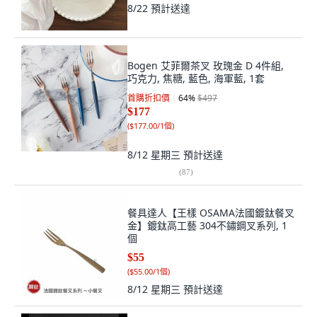
8/22
預計送達
Bogen 艾菲爾茶叉 玫瑰金 D 4件組,
巧克力, 焦糖, 藍色, 海軍藍, 1套
首購折扣價
64
%
$497
$177
(
$177.00/1個
)
8/12 星期三
預計送達
(
87
)
餐具達人【王樣 OSAMA法國鍍鈦餐叉
金】鍍鈦高工藝 304不鏽鋼叉系列, 1
個
$55
(
$55.00/1個
)
8/12 星期三
預計送達