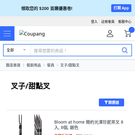
領取您的
$200
首購優惠卷!
打開 App
登入
註冊會員
客服中心
全部
酷澎首頁
餐廚用品
餐具
叉子/甜點叉
叉子/甜點叉
篩選器
Bloom at home 簡約光澤珍妮茶叉 8
入, 8個, 銀色