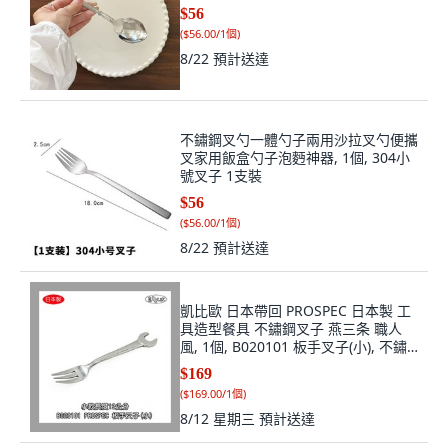
$56
(
$56.00/1個
)
8/22
預計送達
不鏽鋼叉勺一體勺子兩用沙拉叉勺便攜
叉家用飯盒勺子泡麪神器, 1個, 304小
號叉子 1支裝
$56
(
$56.00/1個
)
8/22
預計送達
凱比歐 日本帶回 PROSPEC 日本製 工
具造型餐具 不鏽鋼叉子 燕三条 職人
風, 1個, B020101 板手叉子(小), 不鏽
鋼色
$169
(
$169.00/1個
)
8/12 星期三
預計送達