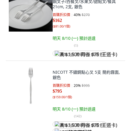
鋼叉子/西餐叉/水果叉/甜點叉/餐具
21cm, 2支, 銀色
首購折扣價
40
%
$270
$162
(
$81.00/1個
)
明天 8/10 (一)
預計送達
(
1
)
满 $1,500 再省 $75 (王道卡)
NICOTT 不鏽鋼點心叉 5支 簡約霧面,
銀色
首購折扣價
20
%
$995
$795
(
$159.00/1個
)
明天 8/10 (一)
預計送達
(
142
)
满 $1,500 再省 $75 (王道卡)