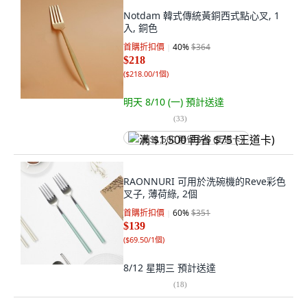
Notdam 韓式傳統黃銅西式點心叉, 1
入, 銅色
首購折扣價
40
%
$364
$218
(
$218.00/1個
)
明天 8/10 (一)
預計送達
(
33
)
满 $1,500 再省 $75 (王道卡)
RAONNURI 可用於洗碗機的Reve彩色
叉子, 薄荷綠, 2個
首購折扣價
60
%
$351
$139
(
$69.50/1個
)
8/12 星期三
預計送達
(
18
)