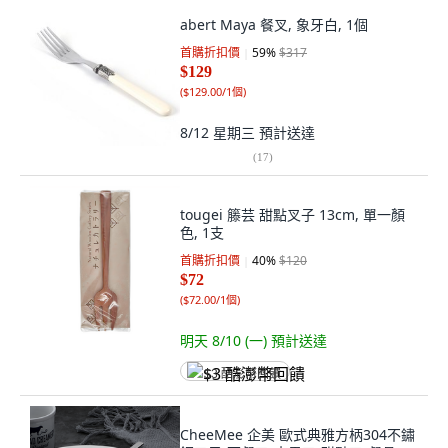
abert Maya 餐叉, 象牙白, 1個
首購折扣價
59
%
$317
$129
(
$129.00/1個
)
8/12 星期三
預計送達
(
17
)
tougei 籐芸 甜點叉子 13cm, 單一顏
色, 1支
首購折扣價
40
%
$120
$72
(
$72.00/1個
)
明天 8/10 (一)
預計送達
$3 酷澎幣回饋
CheeMee 企美 歐式典雅方柄304不鏽