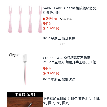
SABRE PARIS Charm 格紋雞尾酒叉,
粉紅色, 4個
首購折扣價
55
%
$940
$416
(
$104.00/1個
)
8/12 星期三
預計送達
(
43
)
Cutipol GOA 粉紅柄霧面不銹鋼
21.5cm主餐叉 葡萄牙手工餐具, 1個
$449
(
$449.00/1個
)
8/12 星期三
預計送達
不銹鋼加厚料鏟 飼料勺 畜牧用品, 1個,
8寸圓底, 8寸圓底