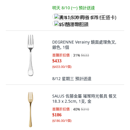
明天 8/10 (一)
預計送達
满 $1,500 再省 $75 (王道卡)
$5 酷澎幣回饋
DEGRENNE Verainy 鏡面處理魚叉,
銀色, 1個
首購折扣價
31
%
$633
$433
(
$433.00/1個
)
8/12 星期三
預計送達
SALUS 佐藤金屬 璀璨時光餐具 餐叉
18.3 x 2.5cm, 1支, 金
首購折扣價
40
%
$310
$186
(
$186.00/1個
)