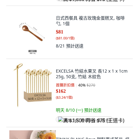
日式西餐具 複古玫瑰金蛋糕叉, 咖啡
勺, 1個
$81
(
$81.00/1個
)
8/21
預計送達
EXCELSA 竹結水果叉 長12 x 1 x 1cm
25g, 50支, 竹結 木紋色
首購折扣價
40
%
$270
$162
(
$3.24/1個
)
明天 8/10 (一)
預計送達
满 $1,500 再省 $75 (王道卡)