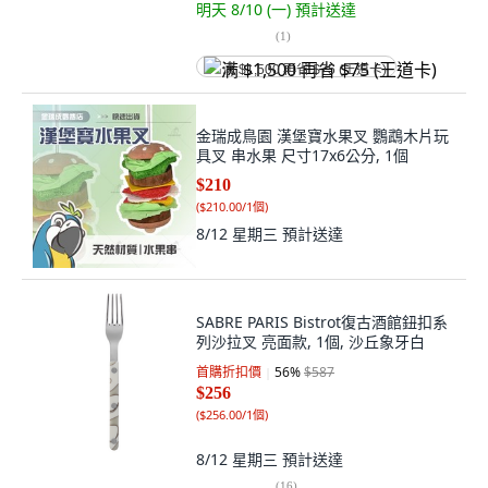
明天 8/10 (一)
預計送達
(
1
)
满 $1,500 再省 $75 (王道卡)
金瑞成鳥園 漢堡寶水果叉 鸚鵡木片玩
具叉 串水果 尺寸17x6公分, 1個
$210
(
$210.00/1個
)
8/12 星期三
預計送達
SABRE PARIS Bistrot復古酒館鈕扣系
列沙拉叉 亮面款, 1個, 沙丘象牙白
首購折扣價
56
%
$587
$256
(
$256.00/1個
)
8/12 星期三
預計送達
(
16
)