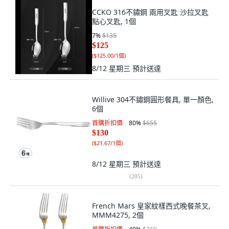
CCKO 316不鏽鋼 兩用叉匙 沙拉叉匙
點心叉匙, 1個
7
%
$135
$125
(
$125.00/1個
)
8/12 星期三
預計送達
Willive 304不鏽鋼圓形餐具, 單一顏色,
6個
首購折扣價
80
%
$655
$130
(
$21.67/1個
)
8/12 星期三
預計送達
(
205
)
French Mars 皇家紋樣西式晚餐茶叉,
MMM4275, 2個