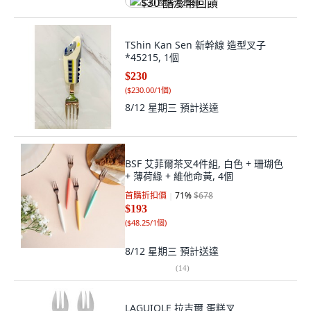
$30 酷澎幣回饋
TShin Kan Sen 新幹線 造型叉子
*45215, 1個
$230
(
$230.00/1個
)
8/12 星期三
預計送達
BSF 艾菲爾茶叉4件組, 白色 + 珊瑚色
+ 薄荷綠 + 維他命黃, 4個
首購折扣價
71
%
$678
$193
(
$48.25/1個
)
8/12 星期三
預計送達
(
14
)
LAGUIOLE 拉吉爾 蛋糕叉