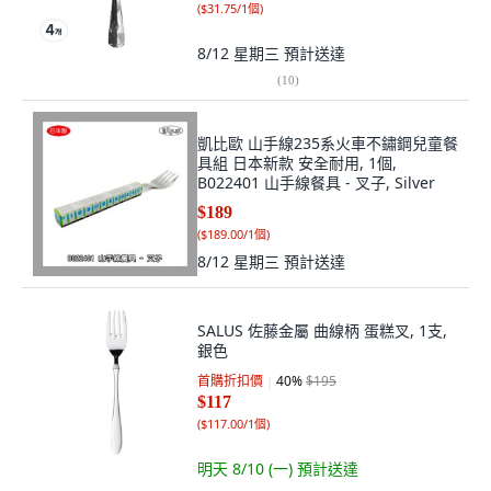
(
$31.75/1個
)
8/12 星期三
預計送達
(
10
)
凱比歐 山手線235系火車不鏽鋼兒童餐
具組 日本新款 安全耐用, 1個,
B022401 山手線餐具 - 叉子, Silver
$189
(
$189.00/1個
)
8/12 星期三
預計送達
SALUS 佐藤金屬 曲線柄 蛋糕叉, 1支,
銀色
首購折扣價
40
%
$195
$117
(
$117.00/1個
)
明天 8/10 (一)
預計送達