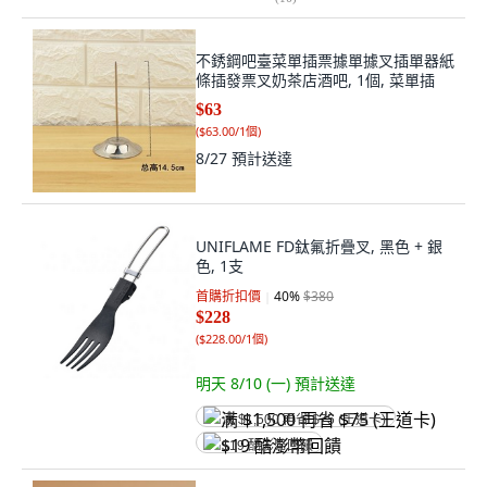
不銹鋼吧臺菜單插票據單據叉插單器紙
條插發票叉奶茶店酒吧, 1個, 菜單插
$63
(
$63.00/1個
)
8/27
預計送達
UNIFLAME FD鈦氟折疊叉, 黑色 + 銀
色, 1支
首購折扣價
40
%
$380
$228
(
$228.00/1個
)
明天 8/10 (一)
預計送達
满 $1,500 再省 $75 (王道卡)
$19 酷澎幣回饋