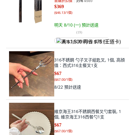
首購折扣價
35
%
$569
$369
(
$46.13/1個
)
明天 8/10 (一)
預計送達
(
19
)
满 $1,500 再省 $75 (王道卡)
316不銹鋼 勺子叉子組匙叉, 1個, 高顔
值：西式316主餐叉1支
$67
(
$67.00/1個
)
8/22
預計送達
維京海王316不銹鋼西餐叉勺套裝, 1
個, 維京海王316西餐勺1支
$67
(
$67.00/1個
)