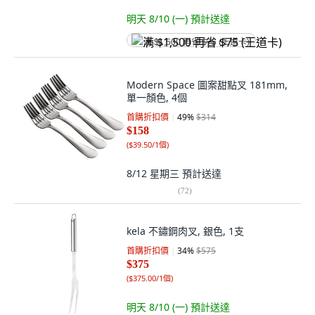
明天 8/10 (一)
預計送達
满 $1,500 再省 $75 (王道卡)
Modern Space 圖案甜點叉 181mm,
單一顏色, 4個
首購折扣價
49
%
$314
$158
(
$39.50/1個
)
8/12 星期三
預計送達
(
72
)
kela 不鏽鋼肉叉, 銀色, 1支
首購折扣價
34
%
$575
$375
(
$375.00/1個
)
明天 8/10 (一)
預計送達