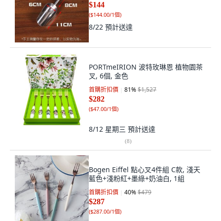
$144
(
$144.00/1個
)
8/22
預計送達
PORTmeIRION 波特玫琳恩 植物園茶
叉, 6個, 金色
首購折扣價
81
%
$1,527
$282
(
$47.00/1個
)
8/12 星期三
預計送達
(
8
)
Bogen Eiffel 點心叉4件組 C款, 淺天
藍色+淺粉紅+墨綠+奶油白, 1組
首購折扣價
40
%
$479
$287
(
$287.00/1個
)