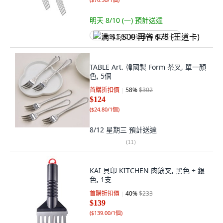
明天 8/10 (一)
預計送達
满 $1,500 再省 $75 (王道卡)
TABLE Art. 韓國製 Form 茶叉, 單一顏
色, 5個
首購折扣價
58
%
$302
$124
(
$24.80/1個
)
8/12 星期三
預計送達
(
11
)
KAI 貝印 KITCHEN 肉筋叉, 黑色 + 銀
色, 1支
首購折扣價
40
%
$233
$139
(
$139.00/1個
)