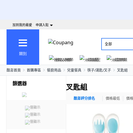
加到我的最愛
申請入駐
全部
類別
爸氣父親節
火箭速配
火箭跨境
酷澎首頁
首購專區
餐廚用品
兒童餐具
筷子/湯匙/叉子
叉匙組
篩選器
叉匙組
酷澎評分排名
價格最低
價
僅顯示
僅顯示
僅顯示