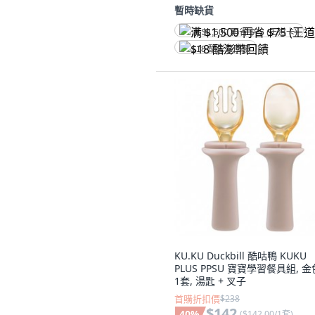
暫時缺貨
满 $1,500 再省 $75 (王道卡)
$18 酷澎幣回饋
KU.KU Duckbill 酷咕鴨 KUKU
PLUS PPSU 寶寶學習餐具組, 金
1套, 湯匙 + 叉子
首購折扣價
$238
$142
40
%
(
$142.00/1套
)