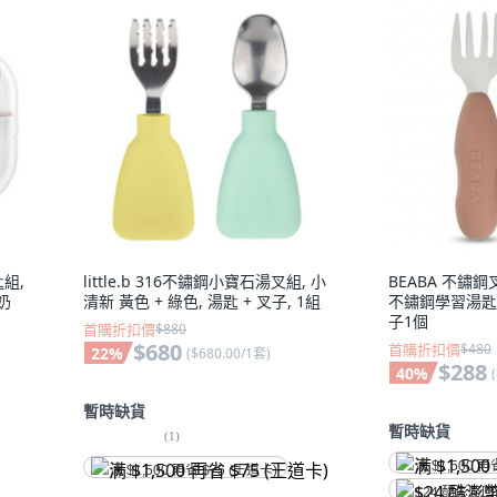
匙組,
little.b 316不鏽鋼小寶石湯叉組, 小
BEABA 不鏽鋼
 奶
清新 黃色 + 綠色, 湯匙 + 叉子, 1組
不鏽鋼學習湯匙1
子1個
首購折扣價
$880
$680
首購折扣價
$480
22
%
(
$680.00/1套
)
$288
40
%
(
暫時缺貨
暫時缺貨
(
1
)
满 $1,500 再
满 $1,500 再省 $75 (王道卡)
$24 酷澎幣