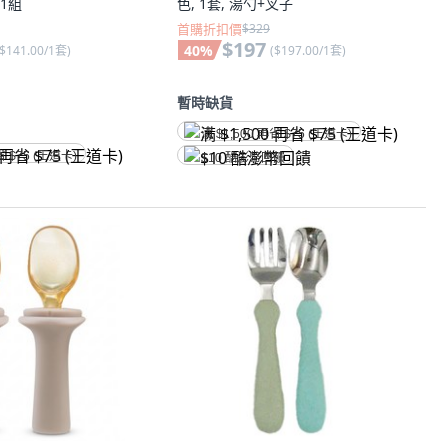
 1組
色, 1套, 湯勺+叉子
首購折扣價
$329
$197
40
%
$141.00/1套
)
(
$197.00/1套
)
暫時缺貨
满 $1,500 再省 $75 (王道卡)
省 $75 (王道卡)
$10 酷澎幣回饋