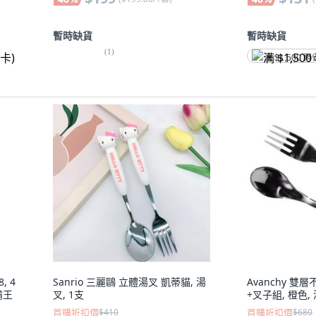
暫時缺貨
暫時缺貨
(
1
)
满 $1,500 再
, 4
Sanrio 三麗鷗 立體湯叉 凱蒂貓, 湯
Avanchy 雙
霸王
叉, 1支
+叉子組, 橙色,
首購折扣價
$410
首購折扣價
$680