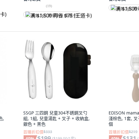
(
19
)
满 $1,500 再
满 $1,500 再省 $75 (王道卡)
SSGP 三四鋼 兒童304不銹鋼叉勺
EDISON mam
色,
組, 1組, 兒童湯匙 + 叉子 + 收納盒,
淺棕色, 1套, 叉
銀色 + 黑色
個
首購折扣價
$333
首購折扣價
$219
$199
$131
40
%
40
%
(
$199.00/1套
)
(