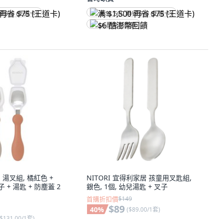
省 $75 (王道卡)
满 $1,500 再省 $75 (王道卡)
$6 酷澎幣回饋
a 湯叉組, 橘紅色 +
NITORI 宜得利家居 孩童用叉匙組,
子 + 湯匙 + 防塵蓋 2
銀色, 1個, 幼兒湯匙 + 叉子
首購折扣價
$149
$89
40
%
(
$89.00/1套
)
$131.00/1套
)