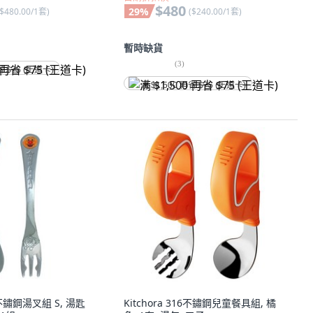
$480
29
%
$480.00/1套
)
(
$240.00/1套
)
暫時缺貨
(
3
)
省 $75 (王道卡)
满 $1,500 再省 $75 (王道卡)
不鏽鋼湯叉組 S, 湯匙
Kitchora 316不鏽鋼兒童餐具組, 橘