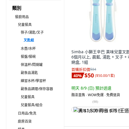
類別
餐廚用品
兒童餐具
筷子/湯匙/叉子
叉匙組
水壺/水杯
Simba 小獅王辛巴 美味兒童叉
餐盤/餐碗
6個月以上, 晨藍, 湯匙 + 叉子 +
納盒, 1組
保溫杯/悶燒罐
首購折扣價
$84
副食品湯匙
$50
40
%
(
$50.00/1套
)
練習水杯/學習杯
明天 8/9 (日)
預計送達
副食品調理/保存容器
酷澎直售 ∙ WOW免運 ∙ 免費退貨
兒童餐具
(
98
)
兒童餐具/組合
满 $1,500 再省 $75 (王道卡)
日用品/免洗
廚房百貨