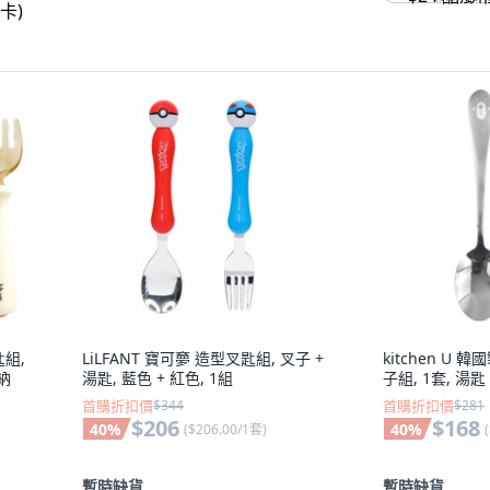
匙組,
LiLFANT 寶可夣 造型叉匙組, 叉子 +
kitchen U
收納
湯匙, 藍色 + 紅色, 1組
子組, 1套, 湯匙
首購折扣價
$344
首購折扣價
$281
$206
$168
40
%
40
%
(
$206.00/1套
)
(
暫時缺貨
暫時缺貨