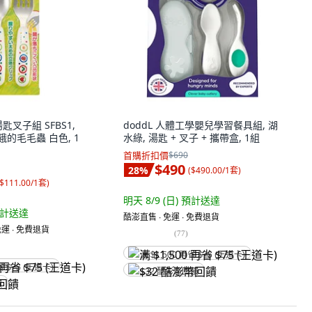
湯匙叉子組 SFBS1,
doddL 人體工學嬰兒學習餐具組, 湖
好餓的毛毛蟲 白色, 1
水綠, 湯匙 + 叉子 + 攜帶盒, 1組
首購折扣價
$690
$490
28
%
(
$490.00/1套
)
$111.00/1套
)
明天 8/9 (日)
預計送達
計送達
酷澎直售 ∙ 免運 ∙ 免費退貨
運 ∙ 免費退貨
(
77
)
满 $1,500 再省 $75 (王道卡)
省 $75 (王道卡)
$32 酷澎幣回饋
饋