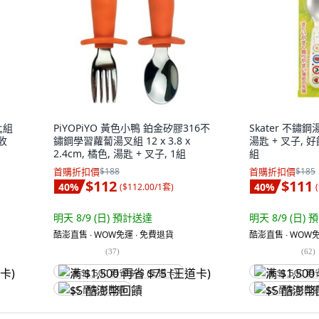
匙組
PiYOPiYO 黃色小鴨 鉑金矽膠316不
Skater 不鏽鋼
 收
鏽鋼學習蘿蔔湯叉組 12 x 3.8 x
湯匙 + 叉子, 
2.4cm, 橘色, 湯匙 + 叉子, 1組
組
首購折扣價
$188
首購折扣價
$185
$112
$111
40
%
40
%
(
$112.00/1套
)
(
明天 8/9 (日)
預計送達
明天 8/9 (日)
預
酷澎直售 ∙ WOW免運 ∙ 免費退貨
酷澎直售 ∙ WOW免
(
37
)
(
62
)
满 $1,500 再省 $75 (王道卡)
满 $1,500 再
$5 酷澎幣回饋
$5 酷澎幣回