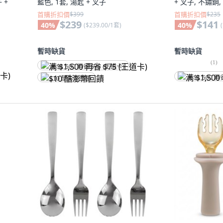
 +
藍色, 1套, 湯匙 + 叉子
+ 叉子, 不鏽鋼,
首購折扣價
$399
首購折扣價
$235
$239
$141
40
%
40
%
(
$239.00/1套
)
(
暫時缺貨
暫時缺貨
(
1
)
满 $1,500 再省 $75 (王道卡)
满 $1,500 再
$10 酷澎幣回饋