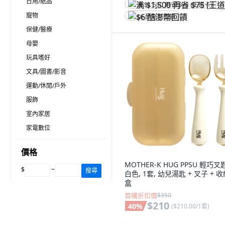
日用/紙品
满 $1,500 再省 $75 (王道卡)
寵物
$6 酷澎幣回饋
保健/醫療
母嬰
玩具嗜好
文具/圖書/影音
運動/休閒/戶外
服飾
室內家居
家電數位
價格
MOTHER-K HUG PPSU 輕巧叉
$
~
搜尋
白色, 1套, 幼兒湯匙 + 叉子 + 
盒
首購折扣價
$350
$210
40
%
(
$210.00/1套
)