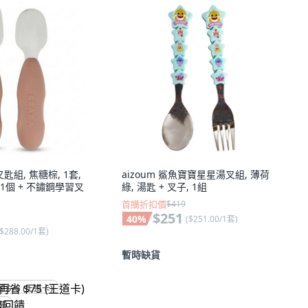
叉匙組, 焦糖棕, 1套,
aizoum 鯊魚寶寶星星湯叉組, 薄荷
個 + 不鏽鋼學習叉
綠, 湯匙 + 叉子, 1組
首購折扣價
$419
$251
40
%
(
$251.00/1套
)
$288.00/1套
)
暫時缺貨
省 $75 (王道卡)
回饋