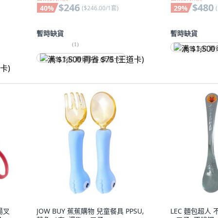
$246
$480
40
%
29
%
(
$246.00/1套
)
(
暫時缺貨
暫時缺貨
(
1
)
满 $1,500 再
满 $1,500 再省 $75 (王道卡)
樂湯叉
JOW BUY 蕉蕉購物 兒童餐具 PPSU,
LEC 麵包超人 