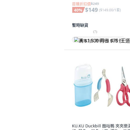
首購折扣價
$249
$149
40
%
(
$149.00/1套
)
暫時缺貨
(
7
)
满 $1,500 再省 $75 (王道卡)
KU.KU Duckbill 酷咕鴨 夾夾