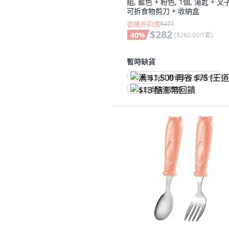
組, 藍色 + 粉色, 1個, 湯匙 + 叉子
可拆食物剪刀 + 收納盒
首購折扣價
$471
$282
40
%
(
$282.00/1套
)
暫時缺貨
满 $1,500 再省 $75 (王道卡)
$13 酷澎幣回饋