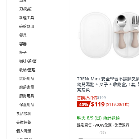
鍋具
刀/砧板
料理工具
碗盤器皿
餐具
容器
杯子
咖啡/茶/酒
收納/整理
TRENi Mini 安全學習不鏽鋼叉
烘焙用品
幼兒湯匙 + 叉子 + 收納盒, 1套,
廚房家電
茶灰色
廚房用具
首購折扣價
$199
$119
40
%
(
$119.00/1套
)
保溫用品
食品飲料
明天 8/9 (日)
預計送達
美妝保養
酷澎直售 ∙ WOW免運 ∙ 免費退貨
個人清潔
(
36
)