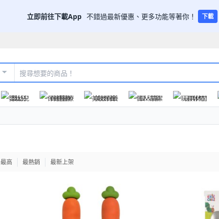
立即前往下載App
不錯過最新優惠、更多功能等著你！
下載
嬰幼兒
保健醫療
美妝保養
個人清潔
玩具休閒
格最高
最熱銷
最新上架