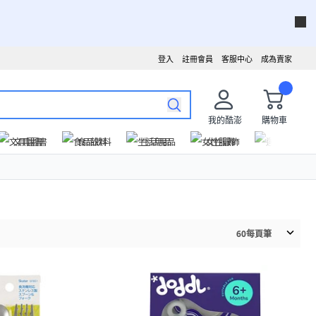
登入
註冊會員
客服中心
成為賣家
我的酷澎
購物車
文具圖書
食品飲料
生活用品
女性服飾
運動戶外
60
每頁筆