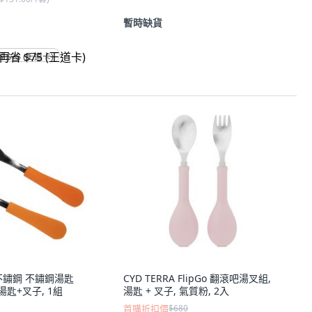
暫時缺貨
省 $75 (王道卡)
層不鏽鋼 不鏽鋼湯匙
CYD TERRA FlipGo 翻滾吧湯叉組,
 湯匙+叉子, 1組
湯匙 + 叉子, 氣質粉, 2入
首購折扣價
$680