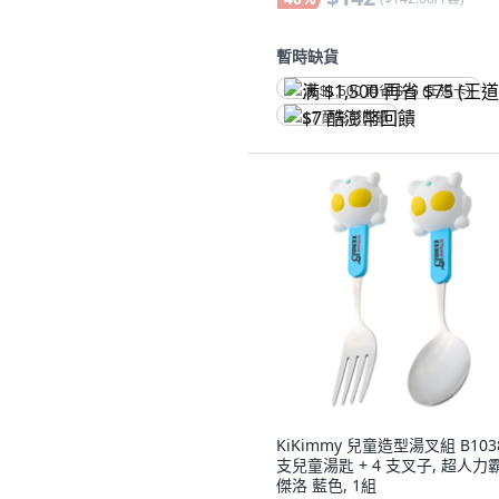
暫時缺貨
满 $1,500 再省 $75 (王道卡)
$7 酷澎幣回饋
KiKimmy 兒童造型湯叉組 B1038
支兒童湯匙 + 4 支叉子, 超人力
傑洛 藍色, 1組