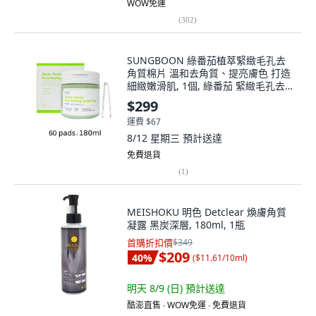
WOW免運
(
302
)
SUNGBOON 綠番茄植萃緊緻毛孔去
角質棉片 溫和去角質、提亮膚色 打造
細緻嫩滑肌, 1個, 綠番茄 緊緻毛孔去角
質棉片(8750
$299
運費 $67
8/12 星期三
預計送達
免費退貨
(
1
)
MEISHOKU 明色 Detclear 煥膚角質
凝露 黑炭深層, 180ml, 1瓶
首購折扣價
$349
$209
40
%
(
$11.61/10ml
)
明天 8/9 (日)
預計送達
酷澎直售 ∙ WOW免運 ∙ 免費退貨