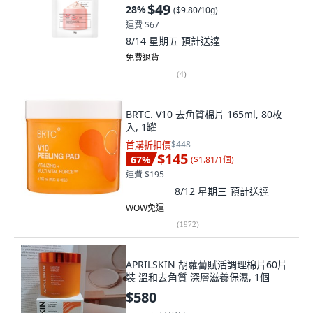
$49
28
%
(
$9.80/10g
)
運費 $67
8/14 星期五
預計送達
免費退貨
(
4
)
BRTC. V10 去角質棉片 165ml, 80枚
入, 1罐
首購折扣價
$448
$145
67
%
(
$1.81/1個
)
運費 $195
8/12 星期三
預計送達
WOW免運
(
1972
)
APRILSKIN 胡蘿蔔賦活調理棉片60片
裝 溫和去角質 深層滋養保濕, 1個
$580