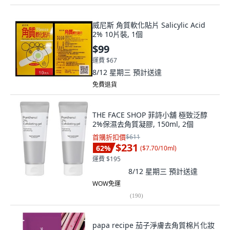
威尼斯 角質軟化貼片 Salicylic Acid
2% 10片裝, 1個
$99
運費 $67
8/12 星期三
預計送達
免費退貨
THE FACE SHOP 菲詩小舖 極致泛醇
2%保濕去角質凝膠, 150ml, 2個
首購折扣價
$611
$231
62
%
(
$7.70/10ml
)
運費 $195
8/12 星期三
預計送達
WOW免運
(
190
)
papa recipe 茄子淨膚去角質棉片化妝