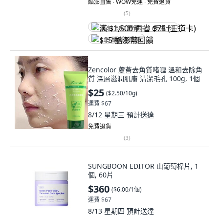
酷澎直售 ∙ WOW免運 ∙ 免費退貨
(
5
)
满 $1,500 再省 $75 (王道卡)
$15 酷澎幣回饋
Zencolor 蘆薈去角質啫喱 溫和去除角
質 深層滋潤肌膚 清潔毛孔 100g, 1個
$25
(
$2.50/10g
)
運費 $67
8/12 星期三
預計送達
免費退貨
(
3
)
SUNGBOON EDITOR 山葡萄棉片, 1
個, 60片
$360
(
$6.00/1個
)
運費 $67
8/13 星期四
預計送達