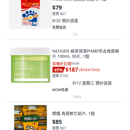
$79
運費 $67
8/20
預計送達
免費退貨
(
1
)
NEOGEN 綠茶保濕PHA紗布去角質棉
片 190ml, 30片, 1個
首購折扣價
$538
$187
65
%
(
$9.84/10ml
)
運費 $195
8/12 星期三
預計送達
WOW免運
(
363
)
嫦娥 角質軟化貼片, 1個
$85
運費 $67