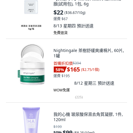
膜(試用包), 1包, 6g
$22
(
$36.67/10g
)
運費 $67
8/13 星期四
預計送達
免費退貨
Nightingale 茶樹舒緩爽膚棉片, 60片,
1罐
首購折扣價
$394
$165
58
%
(
$2.75/1個
)
運費 $195
8/12 星期三
預計送達
WOW免運
(
225
)
我的心機 玻尿酸保濕去角質凝膠, 1件,
120ml
$199
$99
50
%
(
$8.25/10ml
)