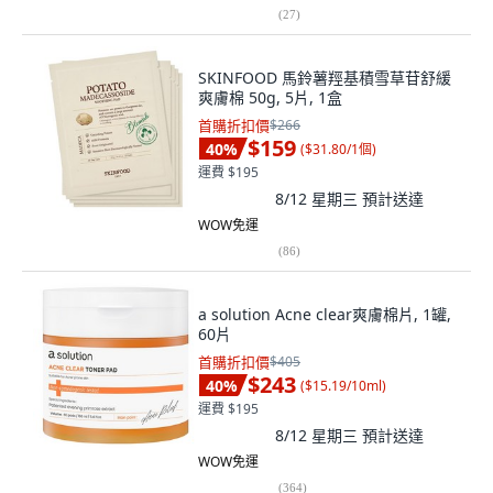
(
27
)
SKINFOOD 馬鈴薯羥基積雪草苷舒緩
爽膚棉 50g, 5片, 1盒
首購折扣價
$266
$159
40
%
(
$31.80/1個
)
運費 $195
8/12 星期三
預計送達
WOW免運
(
86
)
a solution Acne clear爽膚棉片, 1罐,
60片
首購折扣價
$405
$243
40
%
(
$15.19/10ml
)
運費 $195
8/12 星期三
預計送達
WOW免運
(
364
)