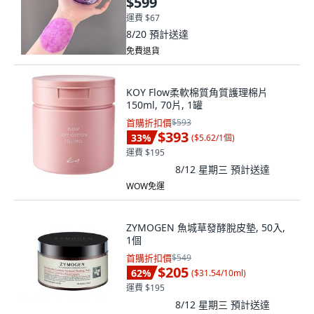
$599
運費 $67
8/20
預計送達
免費退貨
KOY Flow柔軟棉質角質護理棉片
150ml, 70片, 1罐
首購折扣價
$593
$393
33
%
(
$5.62/1個
)
運費 $195
8/12 星期三
預計送達
WOW免運
ZYMOGEN 魚城草發酵脫皮墊, 50入,
1個
首購折扣價
$549
$205
62
%
(
$31.54/10ml
)
運費 $195
8/12 星期三
預計送達