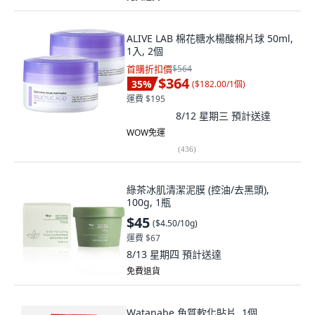
ALIVE LAB 棉花糖水楊酸棉片球 50ml,
1入, 2個
首購折扣價
$564
$364
35
%
(
$182.00/1個
)
運費 $195
8/12 星期三
預計送達
WOW免運
(
436
)
綠茶冰肌清潔泥膜 (控油/去黑頭),
100g, 1瓶
$45
(
$4.50/10g
)
運費 $67
8/13 星期四
預計送達
免費退貨
Watanabe 角質軟化貼片, 1個