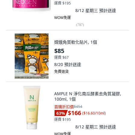
運費 $195
8/12 星期三
預計送達
WOW免運
(
787
)
嫦娥角質軟化貼片, 1個
$85
運費 $67
8/20
預計送達
免費退貨
AMPLE N 淨化南瓜酵素去角質凝膠,
100ml, 1個
首購折扣價
$454
$166
63
%
(
$16.60/10ml
)
運費 $195
8/12 星期三
預計送達
WOW免運