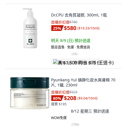
Dr.CPU 去角質凝膠, 300ml, 1瓶
首購折扣價
$780
$580
25
%
(
$19.33/10ml
)
明天 8/9 (日)
預計送達
酷澎直售 ∙ 免運 ∙ 免費退貨
(
10
)
满 $1,500 再省 $75 (王道卡)
Pyunkang Yul 鎮靜化妝水爽膚棉 70
片, 1罐, 230ml
首購折扣價
$523
$208
60
%
(
$9.04/10ml
)
運費 $195
8/12 星期三
預計送達
WOW免運
(
700
)