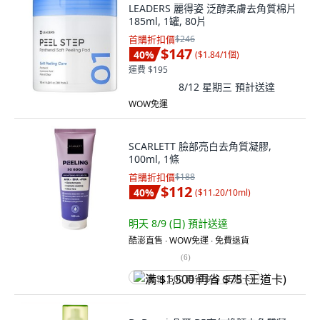
LEADERS 麗得姿 泛醇柔膚去角質棉片
185ml, 1罐, 80片
首購折扣價
$246
$147
40
%
(
$1.84/1個
)
運費 $195
8/12 星期三
預計送達
WOW免運
SCARLETT 臉部亮白去角質凝膠,
100ml, 1條
首購折扣價
$188
$112
40
%
(
$11.20/10ml
)
明天 8/9 (日)
預計送達
酷澎直售 ∙ WOW免運 ∙ 免費退貨
(
6
)
满 $1,500 再省 $75 (王道卡)