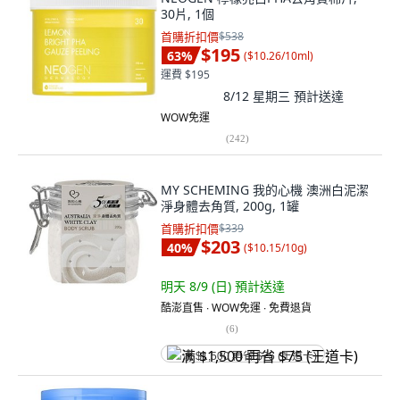
30片, 1個
首購折扣價
$538
$195
63
%
(
$10.26/10ml
)
運費 $195
8/12 星期三
預計送達
WOW免運
(
242
)
MY SCHEMING 我的心機 澳洲白泥潔
淨身體去角質, 200g, 1罐
首購折扣價
$339
$203
40
%
(
$10.15/10g
)
明天 8/9 (日)
預計送達
酷澎直售 ∙ WOW免運 ∙ 免費退貨
(
6
)
满 $1,500 再省 $75 (王道卡)