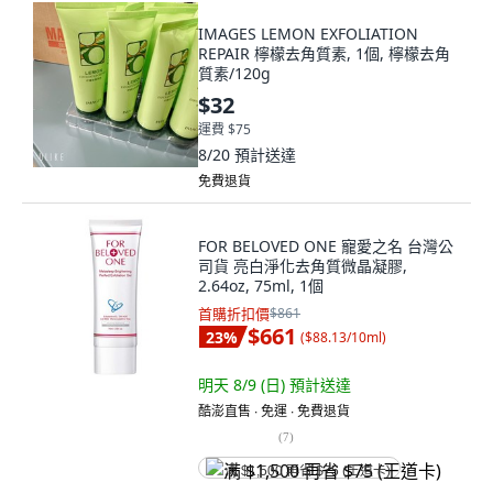
IMAGES LEMON EXFOLIATION
REPAIR 檸檬去角質素, 1個, 檸檬去角
質素/120g
$32
運費 $75
8/20
預計送達
免費退貨
FOR BELOVED ONE 寵愛之名 台灣公
司貨 亮白淨化去角質微晶凝膠,
2.64oz, 75ml, 1個
首購折扣價
$861
$661
23
%
(
$88.13/10ml
)
明天 8/9 (日)
預計送達
酷澎直售 ∙ 免運 ∙ 免費退貨
(
7
)
满 $1,500 再省 $75 (王道卡)