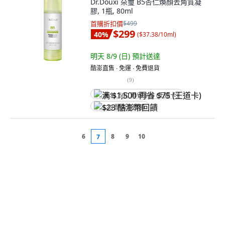
Dr.Douxi 朵璽 B5杏仁煥顏去角質凝
膠, 1瓶, 80ml
首購折扣價
$499
$299
40
%
(
$37.38/10ml
)
明天 8/9 (日)
預計送達
酷澎直售 ∙ 免運 ∙ 免費退貨
(
9
)
满 $1,500 再省 $75 (王道卡)
$23 酷澎幣回饋
6
8
9
10
7