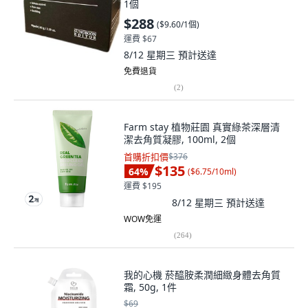
1個
$288
(
$9.60/1個
)
運費 $67
8/12 星期三
預計送達
免費退貨
(
2
)
Farm stay 植物莊園 真實綠茶深層清
潔去角質凝膠, 100ml, 2個
首購折扣價
$376
$135
64
%
(
$6.75/10ml
)
運費 $195
8/12 星期三
預計送達
WOW免運
(
264
)
我的心機 菸醯胺柔潤細緻身體去角質
霜, 50g, 1件
$69