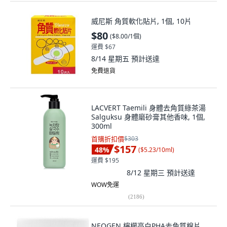
威尼斯 角質軟化貼片, 1個, 10片
$80
(
$8.00/1個
)
運費 $67
8/14 星期五
預計送達
免費退貨
LACVERT Taemili 身體去角質綠茶湯
Salguksu 身體磨砂膏其他香味, 1個,
300ml
首購折扣價
$303
$157
48
%
(
$5.23/10ml
)
運費 $195
8/12 星期三
預計送達
WOW免運
(
2186
)
NEOGEN 檸檬亮白PHA去角質棉片,