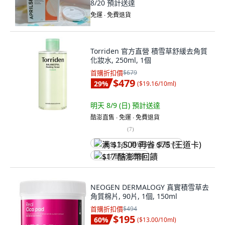
8/20
預計送達
免運 ∙ 免費退貨
Torriden 官方直營 積雪草舒緩去角質
化妝水, 250ml, 1個
首購折扣價
$679
$479
29
%
(
$19.16/10ml
)
明天 8/9 (日)
預計送達
酷澎直售 ∙ 免運 ∙ 免費退貨
(
7
)
满 $1,500 再省 $75 (王道卡)
$17 酷澎幣回饋
NEOGEN DERMALOGY 真實積雪草去
角質棉片, 90片, 1個, 150ml
首購折扣價
$494
$195
60
%
(
$13.00/10ml
)