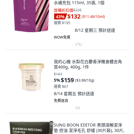
水補充包 115ml, 35張, 1個
首購折扣價
$235
$132
43
%
(
$11.48/10ml
)
運費 $195
8/12 星期三
預計送達
WOW免運
(
71
)
我的心機 水梨花白麝香淨嫩身體去角
質400g, 400g, 1件
$169
$159
5
%
(
$3.98/10g
)
運費 $67
8/14 星期五
預計送達
免費退貨
(
2
)
SUNG BOON EDITOR 黑頭溶解潔淨
墊 控油 潔淨毛孔 舒緩 (30片裝), 30片,