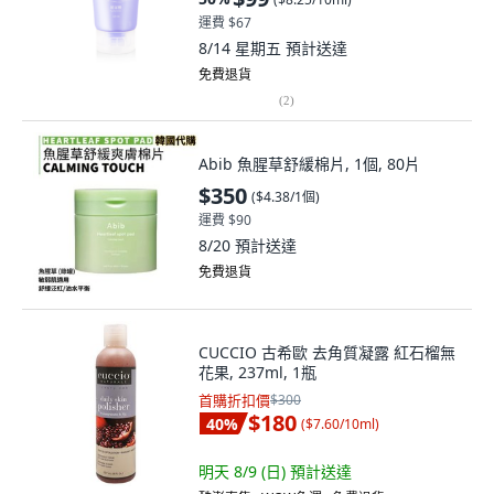
運費 $67
8/14 星期五
預計送達
免費退貨
(
2
)
Abib 魚腥草舒緩棉片, 1個, 80片
$350
(
$4.38/1個
)
運費 $90
8/20
預計送達
免費退貨
CUCCIO 古希歐 去角質凝露 紅石榴無
花果, 237ml, 1瓶
首購折扣價
$300
$180
40
%
(
$7.60/10ml
)
明天 8/9 (日)
預計送達