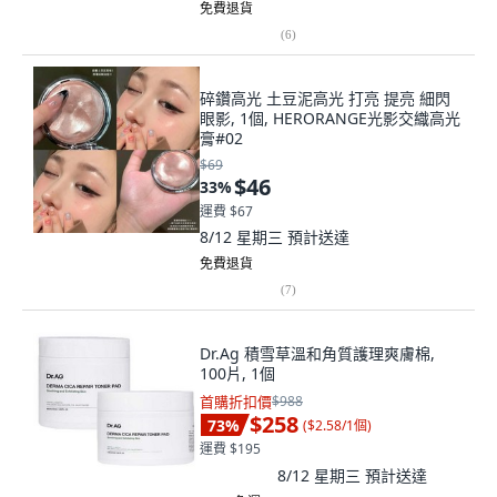
免費退貨
(
6
)
碎鑽高光 土豆泥高光 打亮 提亮 細閃
眼影, 1個, HERORANGE光影交織高光
膏#02
$69
$46
33
%
運費 $67
8/12 星期三
預計送達
免費退貨
(
7
)
Dr.Ag 積雪草溫和角質護理爽膚棉,
100片, 1個
首購折扣價
$988
$258
73
%
(
$2.58/1個
)
運費 $195
8/12 星期三
預計送達