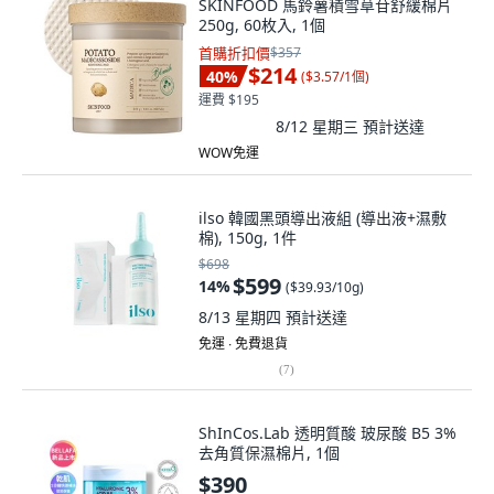
SKINFOOD 馬鈴薯積雪草苷舒緩棉片
250g, 60枚入, 1個
首購折扣價
$357
$214
40
%
(
$3.57/1個
)
運費 $195
8/12 星期三
預計送達
WOW免運
ilso 韓國黑頭導出液組 (導出液+濕敷
棉), 150g, 1件
$698
$599
14
%
(
$39.93/10g
)
8/13 星期四
預計送達
免運 ∙ 免費退貨
(
7
)
ShInCos.Lab 透明質酸 玻尿酸 B5 3%
去角質保濕棉片, 1個
$390