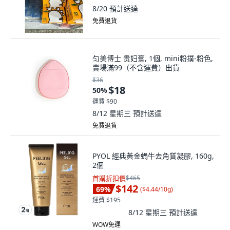
8/20
預計送達
免費退貨
匀美博士 贵妇膏, 1個, mini粉撲-粉色,
賣場滿99（不含運費）出貨
$36
$18
50
%
運費 $90
8/12 星期三
預計送達
免費退貨
PYOL 經典黃金蝸牛去角質凝膠, 160g,
2個
首購折扣價
$465
$142
69
%
(
$4.44/10g
)
運費 $195
8/12 星期三
預計送達
WOW免運