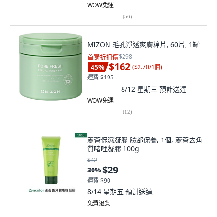
WOW免運
(
56
)
MIZON 毛孔淨透爽膚棉片, 60片, 1罐
首購折扣價
$298
$162
45
%
(
$2.70/1個
)
運費 $195
8/12 星期三
預計送達
WOW免運
(
12
)
蘆薈保濕凝膠 臉部保養, 1個, 蘆薈去角
質啫哩凝膠 100g
$42
$29
30
%
運費 $90
8/14 星期五
預計送達
免費退貨