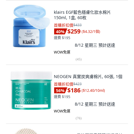
klairs EGF藍色穩膚化妝水棉片
150ml, 1盒, 60枚
首購折扣價
$433
$259
40
%
(
$4.32/1個
)
運費 $195
8/12 星期三
預計送達
WOW免運
(
45
)
NEOGEN 真實炭爽膚棉片, 60張, 1個
首購折扣價
$423
$186
56
%
(
$12.40/10ml
)
運費 $195
8/12 星期三
預計送達
WOW免運
(
76
)