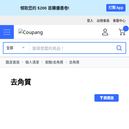
領取您的
$200
首購優惠卷!
打開 App
登入
註冊會員
客服中心
全部
酷澎首頁
個人清潔
潔顏/去角質
去角質
去角質
篩選器