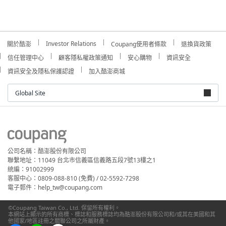
Investor Relations
關於酷澎
Coupang使用者條款
退換貨政策
信任管理中心
顧客隱私權政策通知
安心購物
資訊安全
資訊安全及隱私保護認證
加入酷澎商城
Global Site
公司名稱：酷澎股份有限公司
聯繫地址：11049 台北市信義區信義路五段7號13樓之1
統編：91002999
客服中心：0809-088-810 (免費) / 02-5592-7298
電子郵件：help_tw@coupang.com
©Coupang Taiwan Co., Ltd. 保留所有權利。
本網站上顯示的所有商標、標誌和服務標誌均為酷澎股份有限公司和/或其在美國和其
他國家/地區註冊之關聯公司之所屬財產。