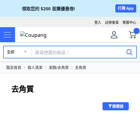
領取您的
$200
首購優惠卷!
打開 App
登入
註冊會員
客服中心
全部
酷澎首頁
個人清潔
潔顏/去角質
去角質
去角質
篩選器