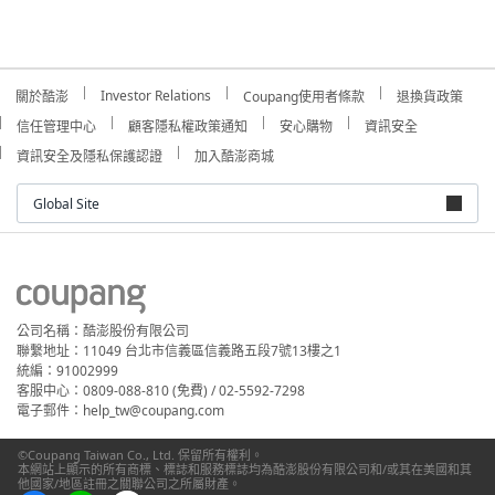
Investor Relations
關於酷澎
Coupang使用者條款
退換貨政策
信任管理中心
顧客隱私權政策通知
安心購物
資訊安全
資訊安全及隱私保護認證
加入酷澎商城
Global Site
公司名稱：酷澎股份有限公司
聯繫地址：11049 台北市信義區信義路五段7號13樓之1
統編：91002999
客服中心：0809-088-810 (免費) / 02-5592-7298
電子郵件：help_tw@coupang.com
©Coupang Taiwan Co., Ltd. 保留所有權利。
本網站上顯示的所有商標、標誌和服務標誌均為酷澎股份有限公司和/或其在美國和其
他國家/地區註冊之關聯公司之所屬財產。