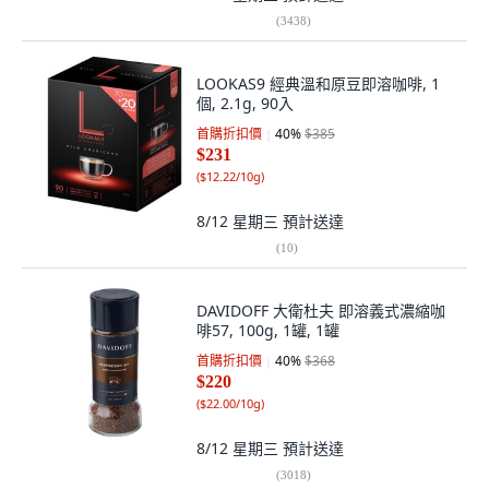
(
3438
)
LOOKAS9 經典溫和原豆即溶咖啡, 1
個, 2.1g, 90入
首購折扣價
40
%
$385
$231
(
$12.22/10g
)
8/12 星期三
預計送達
(
10
)
DAVIDOFF 大衛杜夫 即溶義式濃縮咖
啡57, 100g, 1罐, 1罐
首購折扣價
40
%
$368
$220
(
$22.00/10g
)
8/12 星期三
預計送達
(
3018
)