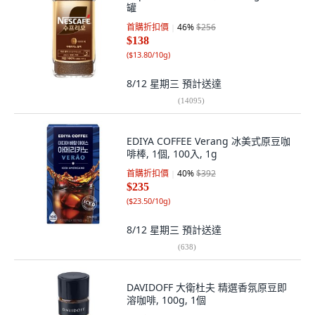
罐
首購折扣價
46
%
$256
$138
(
$13.80/10g
)
8/12 星期三
預計送達
(
14095
)
EDIYA COFFEE Verang 冰美式原豆咖
啡棒, 1個, 100入, 1g
首購折扣價
40
%
$392
$235
(
$23.50/10g
)
8/12 星期三
預計送達
(
638
)
DAVIDOFF 大衛杜夫 精選香氛原豆即
溶咖啡, 100g, 1個