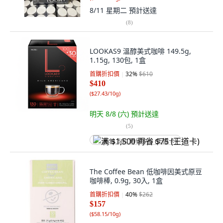
8/11 星期二
預計送達
(
8
)
LOOKAS9 溫醇美式咖啡 149.5g,
1.15g, 130包, 1盒
首購折扣價
32
%
$610
$410
(
$27.43/10g
)
明天 8/8 (六)
預計送達
(
5
)
满 $1,500 再省 $75 (王道卡)
The Coffee Bean 低咖啡因美式原豆
咖啡棒, 0.9g, 30入, 1盒
首購折扣價
40
%
$262
$157
(
$58.15/10g
)