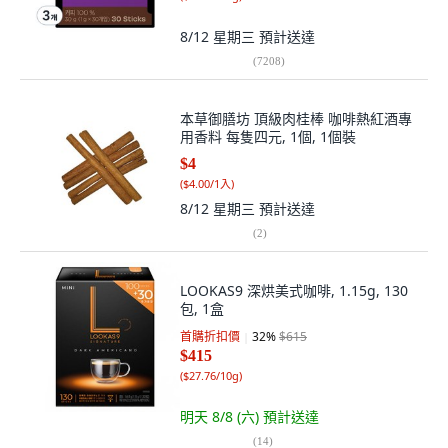
8/12 星期三
預計送達
(
7208
)
本草御膳坊 頂級肉桂棒 咖啡熱紅酒專
用香料 每隻四元, 1個, 1個裝
$4
(
$4.00/1入
)
8/12 星期三
預計送達
(
2
)
LOOKAS9 深烘美式咖啡, 1.15g, 130
包, 1盒
首購折扣價
32
%
$615
$415
(
$27.76/10g
)
明天 8/8 (六)
預計送達
(
14
)