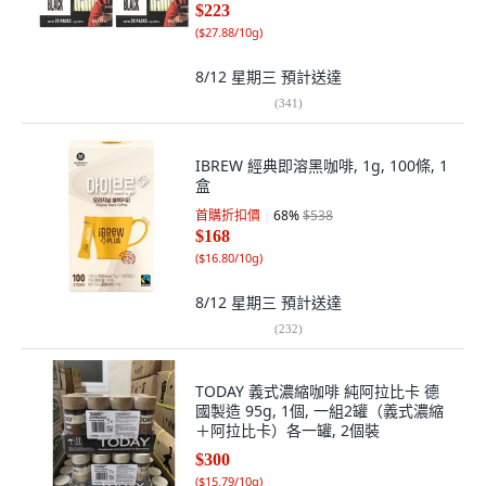
$223
(
$27.88/10g
)
8/12 星期三
預計送達
(
341
)
IBREW 經典即溶黑咖啡, 1g, 100條, 1
盒
首購折扣價
68
%
$538
$168
(
$16.80/10g
)
8/12 星期三
預計送達
(
232
)
TODAY 義式濃縮咖啡 純阿拉比卡 德
國製造 95g, 1個, 一組2罐（義式濃縮
＋阿拉比卡）各一罐, 2個裝
$300
(
$15.79/10g
)