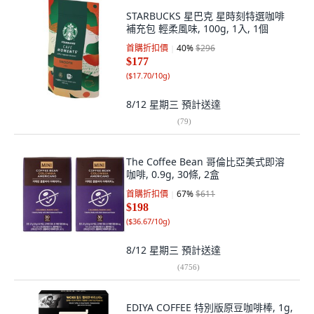
STARBUCKS 星巴克 星時刻特選咖啡
補充包 輕柔風味, 100g, 1入, 1個
首購折扣價
40
%
$296
$177
(
$17.70/10g
)
8/12 星期三
預計送達
(
79
)
The Coffee Bean 哥倫比亞美式即溶
咖啡, 0.9g, 30條, 2盒
首購折扣價
67
%
$611
$198
(
$36.67/10g
)
8/12 星期三
預計送達
(
4756
)
EDIYA COFFEE 特別版原豆咖啡棒, 1g,