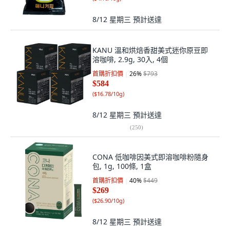
8/12 星期三
預計送達
KANU 溫和烘焙香甜美式迷你原豆即
溶咖啡, 2.9g, 30入, 4個
首購折扣價
26
%
$793
$584
(
$16.78/10g
)
8/12 星期三
預計送達
(
250
)
CONA 低咖啡因美式即溶咖啡粉隨身
包, 1g, 100條, 1盒
首購折扣價
40
%
$449
$269
(
$26.90/10g
)
8/12 星期三
預計送達