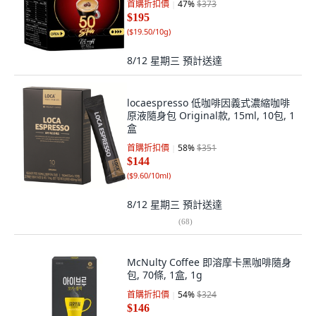
首購折扣價
47
%
$373
$195
(
$19.50/10g
)
8/12 星期三
預計送達
locaespresso 低咖啡因義式濃縮咖啡
原液隨身包 Original款, 15ml, 10包, 1
盒
首購折扣價
58
%
$351
$144
(
$9.60/10ml
)
8/12 星期三
預計送達
(
68
)
McNulty Coffee 即溶摩卡黑咖啡隨身
包, 70條, 1盒, 1g
首購折扣價
54
%
$324
$146