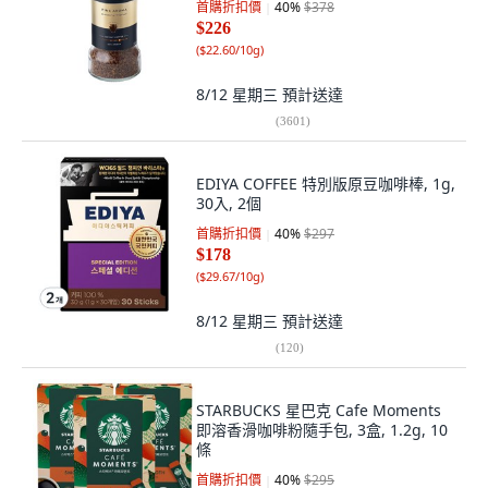
首購折扣價
40
%
$378
$226
(
$22.60/10g
)
8/12 星期三
預計送達
(
3601
)
EDIYA COFFEE 特別版原豆咖啡棒, 1g,
30入, 2個
首購折扣價
40
%
$297
$178
(
$29.67/10g
)
8/12 星期三
預計送達
(
120
)
STARBUCKS 星巴克 Cafe Moments
即溶香滑咖啡粉隨手包, 3盒, 1.2g, 10
條
首購折扣價
40
%
$295