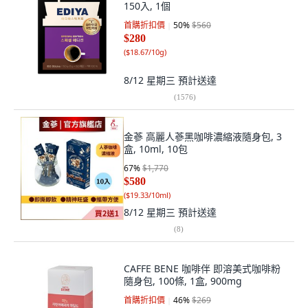
150入, 1個
首購折扣價
50
%
$560
$280
(
$18.67/10g
)
8/12 星期三
預計送達
(
1576
)
金蔘 高麗人蔘黑咖啡濃縮液隨身包, 3
盒, 10ml, 10包
67
%
$1,770
$580
(
$19.33/10ml
)
8/12 星期三
預計送達
(
8
)
CAFFE BENE 咖啡伴 即溶美式咖啡粉
隨身包, 100條, 1盒, 900mg
首購折扣價
46
%
$269