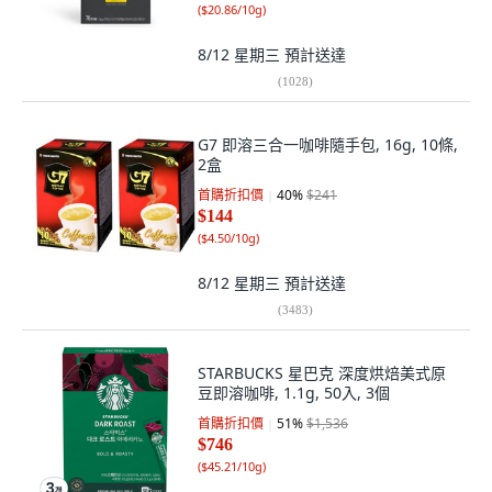
(
$20.86/10g
)
8/12 星期三
預計送達
(
1028
)
G7 即溶三合一咖啡隨手包, 16g, 10條,
2盒
首購折扣價
40
%
$241
$144
(
$4.50/10g
)
8/12 星期三
預計送達
(
3483
)
STARBUCKS 星巴克 深度烘焙美式原
豆即溶咖啡, 1.1g, 50入, 3個
首購折扣價
51
%
$1,536
$746
(
$45.21/10g
)