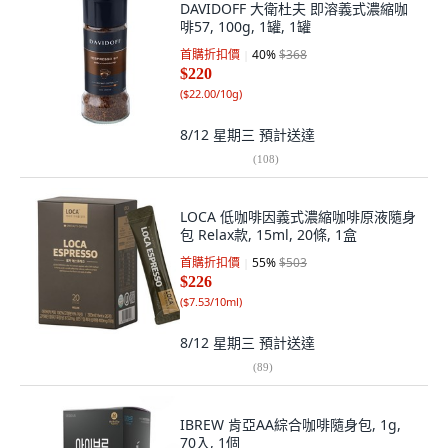
DAVIDOFF 大衛杜夫 即溶義式濃縮咖
啡57, 100g, 1罐, 1罐
首購折扣價
40
%
$368
$220
(
$22.00/10g
)
8/12 星期三
預計送達
(
108
)
LOCA 低咖啡因義式濃縮咖啡原液隨身
包 Relax款, 15ml, 20條, 1盒
首購折扣價
55
%
$503
$226
(
$7.53/10ml
)
8/12 星期三
預計送達
(
89
)
IBREW 肯亞AA綜合咖啡隨身包, 1g,
70入, 1個