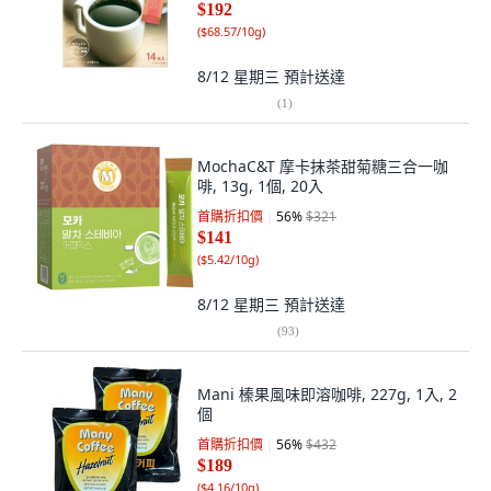
$192
(
$68.57/10g
)
8/12 星期三
預計送達
(
1
)
MochaC&T 摩卡抹茶甜菊糖三合一咖
啡, 13g, 1個, 20入
首購折扣價
56
%
$321
$141
(
$5.42/10g
)
8/12 星期三
預計送達
(
93
)
Mani 榛果風味即溶咖啡, 227g, 1入, 2
個
首購折扣價
56
%
$432
$189
(
$4.16/10g
)