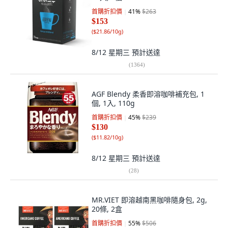
首購折扣價
41
%
$263
$153
(
$21.86/10g
)
8/12 星期三
預計送達
(
1364
)
AGF Blendy 柔香即溶咖啡補充包, 1
個, 1入, 110g
首購折扣價
45
%
$239
$130
(
$11.82/10g
)
8/12 星期三
預計送達
(
28
)
MR.VIET 即溶越南黑咖啡隨身包, 2g,
20條, 2盒
首購折扣價
55
%
$506