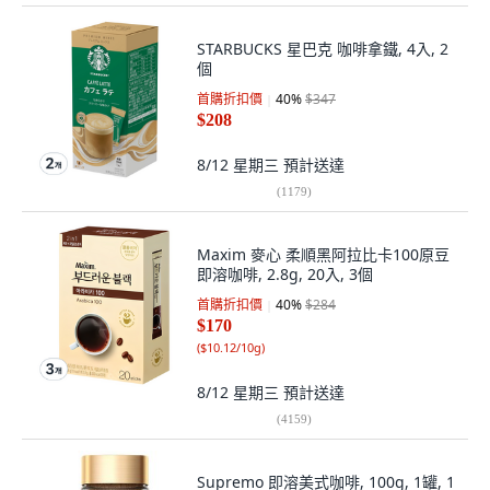
STARBUCKS 星巴克 咖啡拿鐵, 4入, 2
個
首購折扣價
40
%
$347
$208
8/12 星期三
預計送達
(
1179
)
Maxim 麥心 柔順黑阿拉比卡100原豆
即溶咖啡, 2.8g, 20入, 3個
首購折扣價
40
%
$284
$170
(
$10.12/10g
)
8/12 星期三
預計送達
(
4159
)
Supremo 即溶美式咖啡, 100g, 1罐, 1