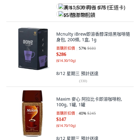
满 $1,500 再省 $75 (王道卡)
$5 酷澎幣回饋
Mcnulty iBrew即溶香醇深焙黑咖啡隨
身包, 200條, 1盒, 1g
首購折扣價
57
%
$680
$286
(
$14.30/10g
)
8/12 星期三
預計送達
(
330
)
Maxim 麥心 阿拉比卡即溶咖啡粉,
100g, 1罐, 1罐
首購折扣價
40
%
$245
$147
(
$14.70/10g
)
8/12 星期三
預計送達