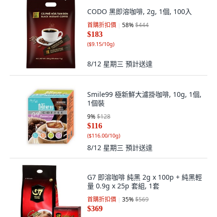
CODO 黑即溶咖啡, 2g, 1個, 100入
首購折扣價
58
%
$444
$183
(
$9.15/10g
)
8/12 星期三
預計送達
Smile99 極新鮮大濾掛咖啡, 10g, 1個,
1個裝
9
%
$128
$116
(
$116.00/10g
)
8/12 星期三
預計送達
G7 即溶咖啡 純黑 2g x 100p + 純黑輕
量 0.9g x 25p 套組, 1套
首購折扣價
35
%
$569
$369