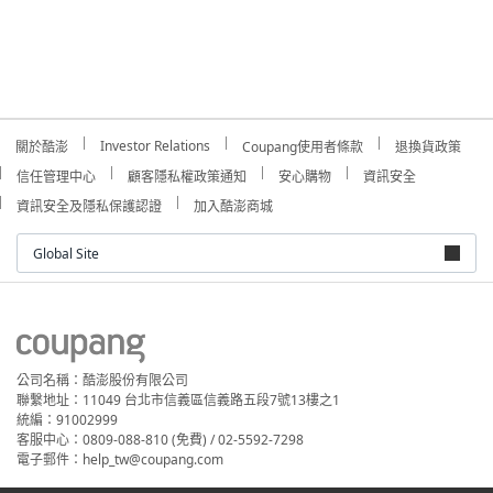
Investor Relations
關於酷澎
Coupang使用者條款
退換貨政策
信任管理中心
顧客隱私權政策通知
安心購物
資訊安全
資訊安全及隱私保護認證
加入酷澎商城
Global Site
公司名稱：酷澎股份有限公司
聯繫地址：11049 台北市信義區信義路五段7號13樓之1
統編：91002999
客服中心：0809-088-810 (免費) / 02-5592-7298
電子郵件：help_tw@coupang.com