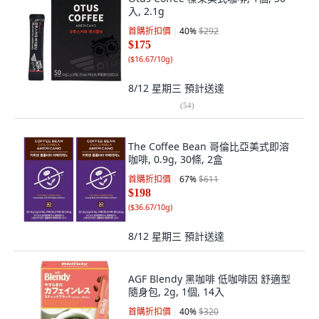
入, 2.1g
首購折扣價
40
%
$292
$175
(
$16.67/10g
)
8/12 星期三
預計送達
(
54
)
The Coffee Bean 哥倫比亞美式即溶
咖啡, 0.9g, 30條, 2盒
首購折扣價
67
%
$611
$198
(
$36.67/10g
)
8/12 星期三
預計送達
AGF Blendy 黑咖啡 低咖啡因 舒適型
隨身包, 2g, 1個, 14入
首購折扣價
40
%
$320