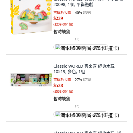
20098, 1個, 平衡遊戲
首購折扣價
40
%
$399
$239
(
$239.00/1個
)
暫時缺貨
(
1
)
满 $1,500 再省 $75 (王道卡)
Classic WORLD 客來喜 經典木玩
10519, 多色, 1組
首購折扣價
27
%
$738
$538
(
$538.00/1個
)
暫時缺貨
(
2
)
满 $1,500 再省 $75 (王道卡)