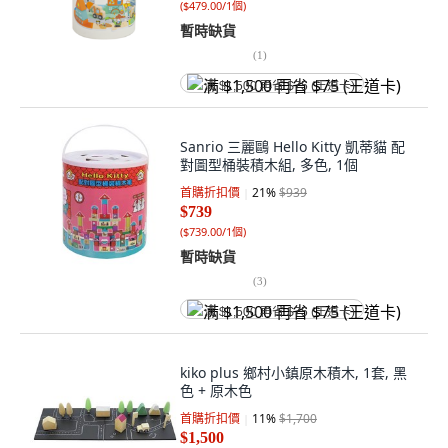
(
$479.00/1個
)
暫時缺貨
(
1
)
满 $1,500 再省 $75 (王道卡)
Sanrio 三麗鷗 Hello Kitty 凱蒂貓 配
對圖型桶裝積木組, 多色, 1個
首購折扣價
21
%
$939
$739
(
$739.00/1個
)
暫時缺貨
(
3
)
满 $1,500 再省 $75 (王道卡)
kiko plus 鄉村小鎮原木積木, 1套, 黑
色 + 原木色
首購折扣價
11
%
$1,700
$1,500