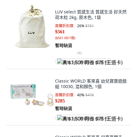
LUV select 質感生活 質感生活 好天然
荷木粒 2kg, 原木色, 1袋
首購折扣價
26
%
$761
$561
(
$561.00/1個
)
暫時缺貨
(
9
)
满 $1,500 再省 $75 (王道卡)
Classic WORLD 客來喜 幼兒寶寶遊戲
組 10030, 混和顏色, 1個
首購折扣價
40
%
$476
$285
暫時缺貨
满 $1,500 再省 $75 (王道卡)