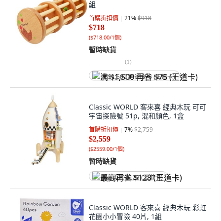
組
首購折扣價
21
%
$918
$718
(
$718.00/1個
)
暫時缺貨
(
1
)
满 $1,500 再省 $75 (王道卡)
Classic WORLD 客來喜 經典木玩 可可
宇宙探險號 51p, 混和顏色, 1盒
首購折扣價
7
%
$2,759
$2,559
(
$2559.00/1個
)
暫時缺貨
最高再省 $128 (王道卡)
Classic WORLD 客來喜 經典木玩 彩虹
花園小小冒險 40片, 1組