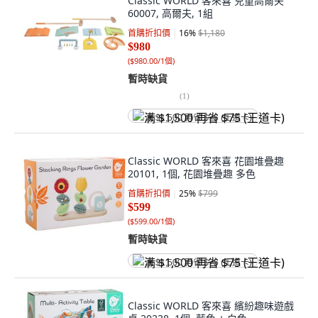
Classic WORLD 客來喜 兒童高爾夫
60007, 高爾夫, 1組
首購折扣價
16
%
$1,180
$980
(
$980.00/1個
)
暫時缺貨
(
1
)
满 $1,500 再省 $75 (王道卡)
Classic WORLD 客來喜 花園堆疊趣
20101, 1個, 花園堆疊趣 多色
首購折扣價
25
%
$799
$599
(
$599.00/1個
)
暫時缺貨
满 $1,500 再省 $75 (王道卡)
Classic WORLD 客來喜 繽紛趣味遊戲