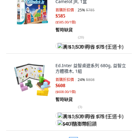
Camelot JR, 1盒
首購折扣價
25
%
$785
$585
(
$585.00/1個
)
暫時缺貨
(
20
)
满 $1,500 再省 $75 (王道卡)
Ed.Inter 益智桌遊系列 680g, 益智立
方體積木, 1組
首購折扣價
24
%
$808
$608
(
$608.00/1個
)
暫時缺貨
(
3
)
满 $1,500 再省 $75 (王道卡)
$40 酷澎幣回饋