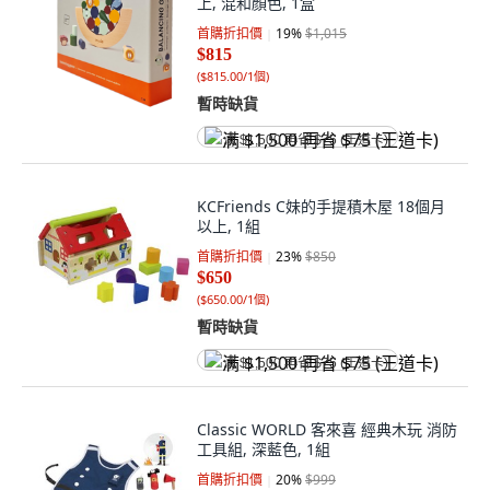
上, 混和顏色, 1盒
首購折扣價
19
%
$1,015
$815
(
$815.00/1個
)
暫時缺貨
满 $1,500 再省 $75 (王道卡)
KCFriends C妹的手提積木屋 18個月
以上, 1組
首購折扣價
23
%
$850
$650
(
$650.00/1個
)
暫時缺貨
满 $1,500 再省 $75 (王道卡)
Classic WORLD 客來喜 經典木玩 消防
工具組, 深藍色, 1組
首購折扣價
20
%
$999