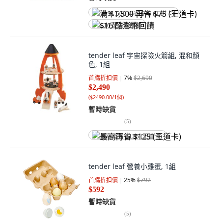
满 $1,500 再省 $75 (王道卡)
$16 酷澎幣回饋
tender leaf 宇宙探險火箭組, 混和顏
色, 1組
首購折扣價
7
%
$2,690
$2,490
(
$2490.00/1個
)
暫時缺貨
(
5
)
最高再省 $125 (王道卡)
tender leaf 營養小雞蛋, 1組
首購折扣價
25
%
$792
$592
暫時缺貨
(
5
)