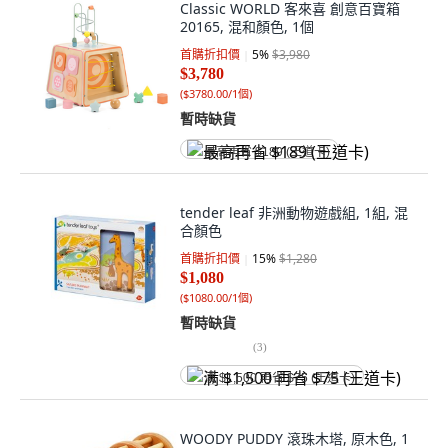
Classic WORLD 客來喜 創意百寶箱
20165, 混和顏色, 1個
首購折扣價
5
%
$3,980
$3,780
(
$3780.00/1個
)
暫時缺貨
最高再省 $189 (王道卡)
tender leaf 非洲動物遊戲組, 1組, 混
合顏色
首購折扣價
15
%
$1,280
$1,080
(
$1080.00/1個
)
暫時缺貨
(
3
)
满 $1,500 再省 $75 (王道卡)
WOODY PUDDY 滾珠木塔, 原木色, 1