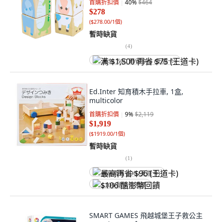
首購折扣價
40
%
$464
$278
(
$278.00/1個
)
暫時缺貨
(
4
)
满 $1,500 再省 $75 (王道卡)
Ed.Inter 知育積木手拉車, 1盒,
multicolor
首購折扣價
9
%
$2,119
$1,919
(
$1919.00/1個
)
暫時缺貨
(
1
)
最高再省 $96 (王道卡)
$106 酷澎幣回饋
SMART GAMES 飛越城堡王子救公主