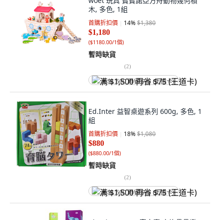
woet 玩具 寶寶諾亞方舟動物幾何積
木, 多色, 1組
首購折扣價
14
%
$1,380
$1,180
(
$1180.00/1個
)
暫時缺貨
(
2
)
满 $1,500 再省 $75 (王道卡)
Ed.Inter 益智桌遊系列 600g, 多色, 1
組
首購折扣價
18
%
$1,080
$880
(
$880.00/1個
)
暫時缺貨
(
2
)
满 $1,500 再省 $75 (王道卡)