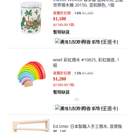
世界積木桶 20150, 混和顏色, 1個
首購折扣價
14
%
$1,380
$1,180
(
$1180.00/1個
)
暫時缺貨
满 $1,500 再省 $75 (王道卡)
woet 彩虹積木 #10825, 彩虹隧道, 1
組
首購折扣價
13
%
$1,480
$1,280
(
$1280.00/1個
)
暫時缺貨
(
3
)
满 $1,500 再省 $75 (王道卡)
Ed.Inter 日本製職人手工積木, 音樂階
梯, 1組