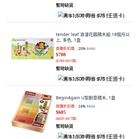
暫時缺貨
满 $1,500 再省 $75 (王道卡)
tender leaf 浪漫花園積木組 18個月以
上, 多色, 1盒
首購折扣價
20
%
$980
$780
(
$780.00/1個
)
暫時缺貨
满 $1,500 再省 $75 (王道卡)
BeginAgain U型創意積木, 1盒
首購折扣價
24
%
$805
$605
(
$605.00/1個
)
暫時缺貨
满 $1,500 再省 $75 (王道卡)