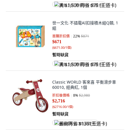
满 $1,500 再省 $75 (王道卡)
世一文化 不插電AI扣接積木組Q類, 1
組
首購折扣價
22
%
$871
$671
(
$671.00/1個
)
暫時缺貨
满 $1,500 再省 $75 (王道卡)
Classic WORLD 客來喜 平衡滑步車
60010, 經典紅, 1個
折扣後價格
8
%
$2,980
$2,716
(
$2716.00/1個
)
暫時缺貨
最高再省 $136 (王道卡)