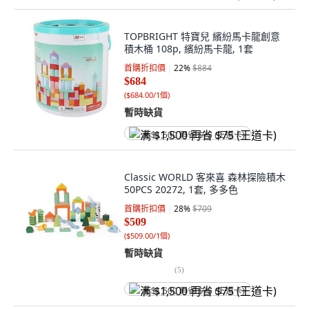
TOPBRIGHT 特寶兒 繽紛馬卡龍創意
積木桶 108p, 繽紛馬卡龍, 1套
首購折扣價
22
%
$884
$684
(
$684.00/1個
)
暫時缺貨
满 $1,500 再省 $75 (王道卡)
Classic WORLD 客來喜 森林探險積木
50PCS 20272, 1套, 多多色
首購折扣價
28
%
$709
$509
(
$509.00/1個
)
暫時缺貨
(
5
)
满 $1,500 再省 $75 (王道卡)