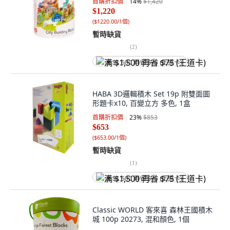
首購折扣價
14
%
$1,420
$1,220
(
$1220.00/1個
)
暫時缺貨
(
2
)
满 $1,500 再省 $75 (王道卡)
HABA 3D邏輯積木 Set 19p 附雙面圖
形題卡x10, 百變立方 多色, 1盒
首購折扣價
23
%
$853
$653
(
$653.00/1個
)
暫時缺貨
(
1
)
满 $1,500 再省 $75 (王道卡)
Classic WORLD 客來喜 森林王國積木
城 100p 20273, 混和顏色, 1個