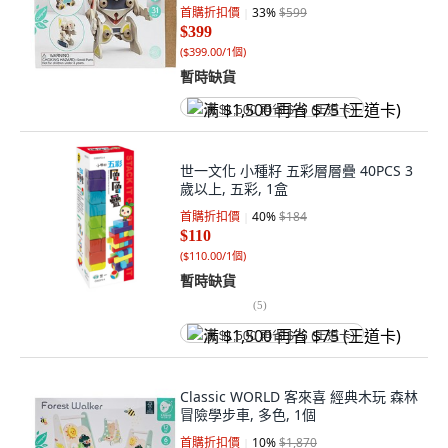
首購折扣價
33
%
$599
$399
(
$399.00/1個
)
暫時缺貨
满 $1,500 再省 $75 (王道卡)
世一文化 小種籽 五彩層層疊 40PCS 3
歲以上, 五彩, 1盒
首購折扣價
40
%
$184
$110
(
$110.00/1個
)
暫時缺貨
(
5
)
满 $1,500 再省 $75 (王道卡)
Classic WORLD 客來喜 經典木玩 森林
冒險學步車, 多色, 1個
首購折扣價
10
%
$1,870