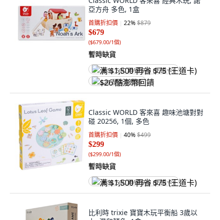
Classic WORLD 客來喜 經典木玩, 諾
亞方舟 多色, 1盒
首購折扣價
22
%
$879
$679
(
$679.00/1個
)
暫時缺貨
满 $1,500 再省 $75 (王道卡)
$26 酷澎幣回饋
Classic WORLD 客來喜 趣味池塘對對
碰 20256, 1個, 多色
首購折扣價
40
%
$499
$299
(
$299.00/1個
)
暫時缺貨
满 $1,500 再省 $75 (王道卡)
比利時 trixie 寶寶木玩平衡船 3歲以