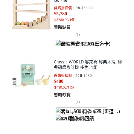
首購折扣價
3
%
$5,980
$5,780
(
$5780.00/1個
)
暫時缺貨
(
1
)
最高再省 $200 (王道卡)
Classic WORLD 客來喜 經典木玩, 經
典研磨咖啡機 多色, 1組
首購折扣價
29
%
$680
$480
(
$480.00/1個
)
暫時缺貨
(
1
)
满 $1,500 再省 $75 (王道卡)
$20 酷澎幣回饋