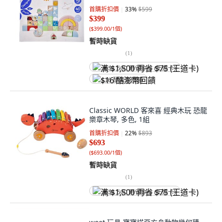
首購折扣價
33
%
$599
$399
(
$399.00/1個
)
暫時缺貨
(
1
)
满 $1,500 再省 $75 (王道卡)
$16 酷澎幣回饋
Classic WORLD 客來喜 經典木玩 恐龍
樂章木琴, 多色, 1組
首購折扣價
22
%
$893
$693
(
$693.00/1個
)
暫時缺貨
(
1
)
满 $1,500 再省 $75 (王道卡)