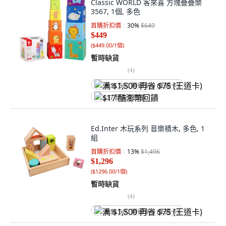
Classic WORLD 客來喜 方塊疊疊樂
3567, 1個, 多色
首購折扣價
30
%
$649
$449
(
$449.00/1個
)
暫時缺貨
(
4
)
满 $1,500 再省 $75 (王道卡)
$17 酷澎幣回饋
Ed.Inter 木玩系列 音樂積木, 多色, 1
組
首購折扣價
13
%
$1,496
$1,296
(
$1296.00/1個
)
暫時缺貨
(
4
)
满 $1,500 再省 $75 (王道卡)