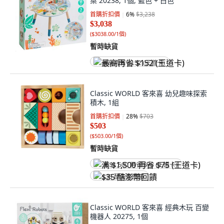
桌 20238, 1個, 藍色 + 白色
首購折扣價
6
%
$3,238
$3,038
(
$3038.00/1個
)
暫時缺貨
最高再省 $152 (王道卡)
Classic WORLD 客來喜 幼兒趣味探索
積木, 1組
首購折扣價
28
%
$703
$503
(
$503.00/1個
)
暫時缺貨
满 $1,500 再省 $75 (王道卡)
$35 酷澎幣回饋
Classic WORLD 客來喜 經典木玩 百變
機器人 20275, 1個