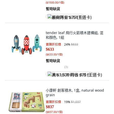
(
$1500.00/1個
)
暫時缺貨
最高再省 $75 (王道卡)
tender leaf 飛行火箭積木建構組, 混
和顏色, 1組
首購折扣價
24
%
$833
$633
(
$633.00/1個
)
暫時缺貨
(
3
)
满 $1,500 再省 $75 (王道卡)
小康軒 創客積木, 1盒, natural wood
grain
首購折扣價
19
%
$1,037
$837
(
$837.00/1個
)