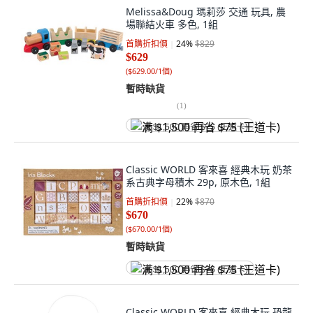
Melissa&Doug 瑪莉莎 交通 玩具, 農
場聯結火車 多色, 1組
首購折扣價
24
%
$829
$629
(
$629.00/1個
)
暫時缺貨
(
1
)
满 $1,500 再省 $75 (王道卡)
Classic WORLD 客來喜 經典木玩 奶茶
系古典字母積木 29p, 原木色, 1組
首購折扣價
22
%
$870
$670
(
$670.00/1個
)
暫時缺貨
满 $1,500 再省 $75 (王道卡)
Classic WORLD 客來喜 經典木玩 恐龍