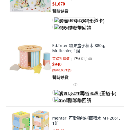
$1,670
暫時缺貨
最高再省 $84 (王道卡)
$56 酷澎幣回饋
Ed.Inter 糖果盒子積木 880g,
Multicolor, 1組
首購折扣價
17
%
$1,140
$940
(
$940.00/1個
)
暫時缺貨
(
3
)
满 $1,500 再省 $75 (王道卡)
$57 酷澎幣回饋
mentari 可愛動物拼圖積木 MT-2061,
1組