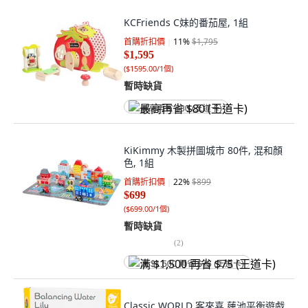
KCFriends C妹的番茄屋, 1組
首購折扣價
11
%
$1,795
$1,595
(
$1595.00/1個
)
暫時缺貨
最高再省 $80 (王道卡)
KiKimmy 木製拼圖城市 80件, 混和顏
色, 1組
首購折扣價
22
%
$899
$699
(
$699.00/1個
)
暫時缺貨
(
2
)
满 $1,500 再省 $75 (王道卡)
Classic WORLD 客來喜 蓮池平衡遊戲