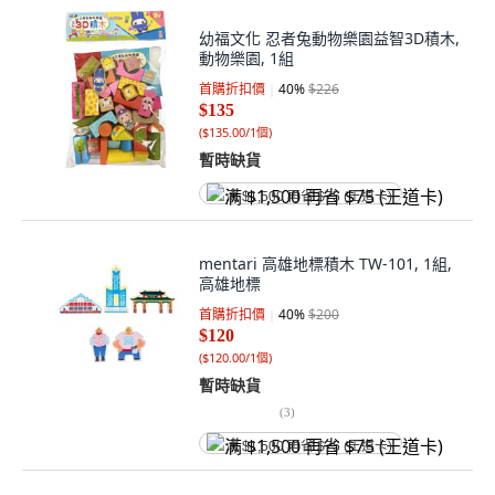
幼福文化 忍者兔動物樂園益智3D積木,
動物樂園, 1組
首購折扣價
40
%
$226
$135
(
$135.00/1個
)
暫時缺貨
满 $1,500 再省 $75 (王道卡)
mentari 高雄地標積木 TW-101, 1組,
高雄地標
首購折扣價
40
%
$200
$120
(
$120.00/1個
)
暫時缺貨
(
3
)
满 $1,500 再省 $75 (王道卡)