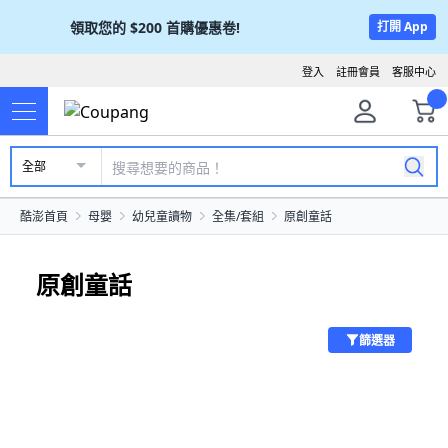
領取您的
$200
首購優惠卷!
打開 App
登入
註冊會員
客服中心
全部
酷澎首頁
母嬰
幼兒童讀物
全集/套組
原創童話
原創童話
篩選器