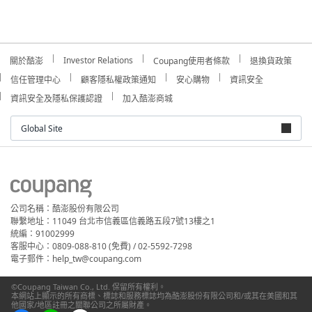
Investor Relations
關於酷澎
Coupang使用者條款
退換貨政策
信任管理中心
顧客隱私權政策通知
安心購物
資訊安全
資訊安全及隱私保護認證
加入酷澎商城
Global Site
公司名稱：酷澎股份有限公司
聯繫地址：11049 台北市信義區信義路五段7號13樓之1
統編：91002999
客服中心：0809-088-810 (免費) / 02-5592-7298
電子郵件：help_tw@coupang.com
©Coupang Taiwan Co., Ltd. 保留所有權利。
本網站上顯示的所有商標、標誌和服務標誌均為酷澎股份有限公司和/或其在美國和其
他國家/地區註冊之關聯公司之所屬財產。