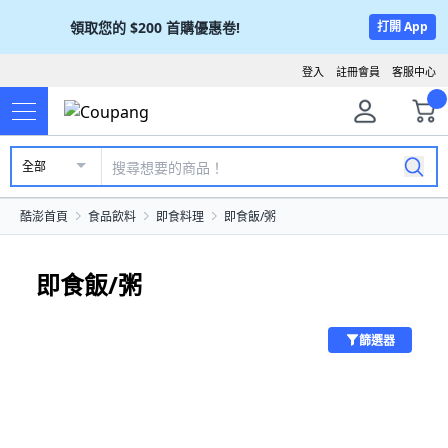
領取您的
$200
首購優惠卷!
打開 App
登入
註冊會員
客服中心
全部
酷澎首頁
食品飲料
即食料理
即食飯/粥
即食飯/粥
篩選器