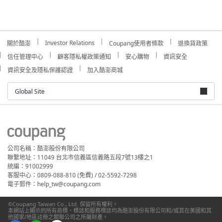
Investor Relations
關於酷澎
Coupang使用者條款
退換貨政策
信任管理中心
顧客隱私權政策通知
安心購物
資訊安全
資訊安全及隱私保護認證
加入酷澎商城
Global Site
公司名稱：酷澎股份有限公司
聯繫地址：11049 台北市信義區信義路五段7號13樓之1
統編：91002999
客服中心：0809-088-810 (免費) / 02-5592-7298
電子郵件：help_tw@coupang.com
©Coupang Taiwan Co., Ltd. 保留所有權利。
本網站上顯示的所有商標、標誌和服務標誌均為酷澎股份有限公司和/或其在美國和其
他國家/地區註冊之關聯公司之所屬財產。