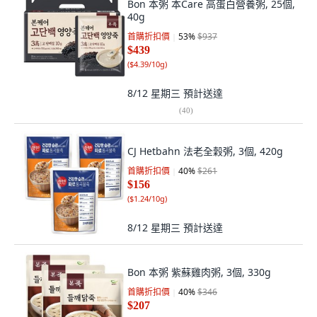
Bon 本粥 本Care 高蛋白營養粥, 25個,
40g
首購折扣價
53
%
$937
$439
(
$4.39/10g
)
8/12 星期三
預計送達
(
40
)
CJ Hetbahn 法老全穀粥, 3個, 420g
首購折扣價
40
%
$261
$156
(
$1.24/10g
)
8/12 星期三
預計送達
Bon 本粥 紫蘇雞肉粥, 3個, 330g
首購折扣價
40
%
$346
$207