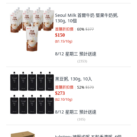
Seoul Milk 首爾牛奶 堅果牛奶粥,
130g, 10個
首購折扣價
60
%
$377
$150
(
$1.15/10g
)
8/12 星期三
預計送達
(
2353
)
黑豆粥, 130g, 10入
首購折扣價
52
%
$579
$273
(
$2.10/10g
)
8/12 星期三
預計送達
(
105
)
Jukstory 擠壓式粥 五穀香濃粥, 6個,