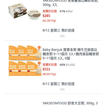
YAKSEONFOOD 安東薯蕷山藥即食粥,
300g, 3入
首購折扣價
41
%
$352
$205
(
$2.28/10g
)
8/12 星期三
預計送達
(
56
)
Baby Bonjuk 寶寶本粥 韓牛芝麻南瓜
輔食粥 9~11個月 3入+雞肉香菇輔食粥
9~11個月 3入, 6個
首購折扣價
46
%
$1,032
$551
(
$0.85/10g
)
8/12 星期三
預計送達
(
70
)
YAKSEONFOOD 即食大豆粥, 300g, 3