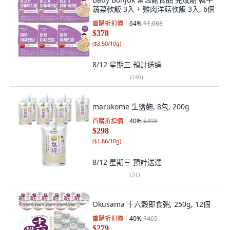
蔬菜軟飯 3入 + 雞肉洋菇軟飯 3入, 6個
首購折扣價
64
%
$1,068
$378
(
$3.50/10g
)
8/12 星期三
預計送達
(
248
)
marukome 生鹽麴, 8包, 200g
首購折扣價
40
%
$498
$298
(
$1.86/10g
)
8/12 星期三
預計送達
(
31
)
Okusama 十六穀即食粥, 250g, 12個
首購折扣價
40
%
$465
$279