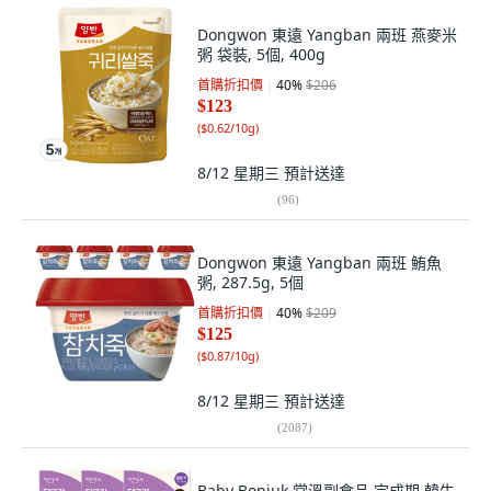
Dongwon 東遠 Yangban 兩班 燕麥米
粥 袋裝, 5個, 400g
首購折扣價
40
%
$206
$123
(
$0.62/10g
)
8/12 星期三
預計送達
(
96
)
Dongwon 東遠 Yangban 兩班 鮪魚
粥, 287.5g, 5個
首購折扣價
40
%
$209
$125
(
$0.87/10g
)
8/12 星期三
預計送達
(
2087
)
Baby Bonjuk 常溫副食品 完成期 韓牛