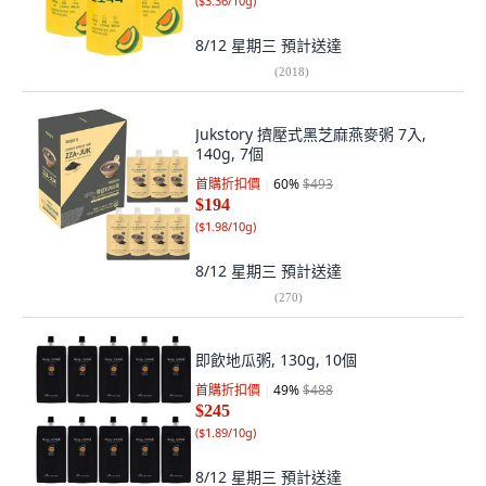
(
$3.36/10g
)
8/12 星期三
預計送達
(
2018
)
Jukstory 擠壓式黑芝麻燕麥粥 7入,
140g, 7個
首購折扣價
60
%
$493
$194
(
$1.98/10g
)
8/12 星期三
預計送達
(
270
)
即飲地瓜粥, 130g, 10個
首購折扣價
49
%
$488
$245
(
$1.89/10g
)
8/12 星期三
預計送達