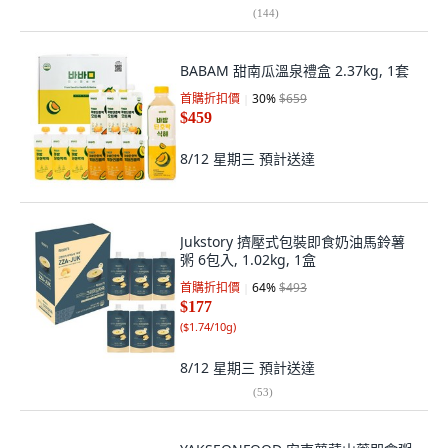
(
144
)
BABAM 甜南瓜溫泉禮盒 2.37kg, 1套
首購折扣價
30
%
$659
$459
8/12 星期三
預計送達
Jukstory 擠壓式包裝即食奶油馬鈴薯
粥 6包入, 1.02kg, 1盒
首購折扣價
64
%
$493
$177
(
$1.74/10g
)
8/12 星期三
預計送達
(
53
)