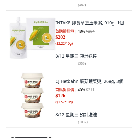
(
482
)
INTAKE 即食草堂玉米粥, 910g, 1個
首購折扣價
48
%
$394
$202
(
$2.22/10g
)
8/12 星期三
預計送達
(
350
)
CJ Hetbahn 蘑菇蔬菜粥, 268g, 3個
首購折扣價
40
%
$211
$126
(
$1.57/10g
)
8/12 星期三
預計送達
(
1037
)