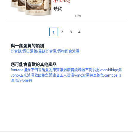
(
$2.09/10g
)
缺貨
(
19
)
2
3
4
1
與一起瀏覽的類別
即食飯/鍋巴
湯飯/蓋飯
即食湯/鍋物
即食濃湯
您可能會喜歡的其他產品
fontana濃湯
不倒翁鮑魚粥
康寶濃湯
康寶酸辣湯
不倒翁粥
vono
bibigo粥
vono-玉米濃湯
韓國鮑魚粥
康寶玉米濃湯
vono濃湯
莞島鮑魚
campbells
濃湯燕麥
康寶