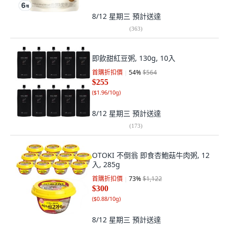
8/12 星期三
預計送達
(
363
)
即飲甜紅豆粥, 130g, 10入
首購折扣價
54
%
$564
$255
(
$1.96/10g
)
8/12 星期三
預計送達
(
173
)
OTOKI 不倒翁 即食杏鮑菇牛肉粥, 12
入, 285g
首購折扣價
73
%
$1,122
$300
(
$0.88/10g
)
8/12 星期三
預計送達