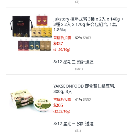
(
3
)
Jukstory 擠壓式粥 3種 x 2入 x 140g +
3種 x 2入 x 170g 綜合包組合, 1套,
1.86kg
首購折扣價
62
%
$963
$357
(
$1.92/10g
)
8/12 星期三
預計送達
(
589
)
YAKSEONFOOD 即食薏仁綠豆粥,
300g, 3入
首購折扣價
41
%
$352
$205
(
$2.28/10g
)
8/12 星期三
預計送達
(
81
)