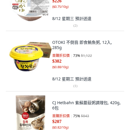
$226
(
$0.75/10g
)
8/12 星期三
預計送達
(
2
)
OTOKI 不倒翁 即食鮪魚粥, 12入,
285g
首購折扣價
73
%
$1,122
$302
(
$0.88/10g
)
8/12 星期三
預計送達
(
1
)
CJ Hetbahn 紫蘇蘑菇粥調理包, 420g,
6包
首購折扣價
75
%
$843
$207
(
$0.82/10g
)