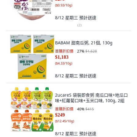
(
$0.93/10g
)
8/12 星期三
預計送達
(
2
)
BABAM 甜南瓜粥, 21個, 130g
首購折扣價
27
%
$1,628
$1,183
(
$4.33/10g
)
8/12 星期三
預計送達
2ucareS 袋裝即食粥 南瓜口味+地瓜口
味+紅蘿蔔口味+玉米口味, 100g, 2組
首購折扣價
40
%
$415
$249
(
$12.45/10g
)
8/12 星期三
預計送達