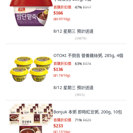
首購折扣價
47
%
$317
$166
(
$0.97/10g
)
8/12 星期三
預計送達
(
10670
)
OTOKI 不倒翁 營養雞絲粥, 285g, 4個
首購折扣價
63
%
$374
$136
(
$1.19/10g
)
8/12 星期三
預計送達
(
3815
)
Bonjuk 本粥 即時紅豆粥, 200g, 10包
首購折扣價
71
%
$829
$233
(
$1.17/10g
)