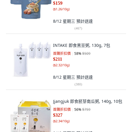
$159
(
$1.26/10g
)
8/12 星期三
預計送達
(
467
)
INTAKE 即食黑豆粥, 130g, 7包
首購折扣價
58
%
$509
$211
(
$2.32/10g
)
8/12 星期三
預計送達
(
380
)
Jjangjuk 即食胚芽南瓜粥, 140g, 10包
首購折扣價
56
%
$759
$327
(
$2.34/10g
)