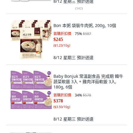
8/12 星期三
預計送達
(
542
)
Bon 本粥 袋裝牛肉粥, 200g, 10個
首購折扣價
75
%
$987
$245
(
$1.23/10g
)
8/12 星期三
預計送達
Baby Bonjuk 常溫副食品 完成期 韓牛
蔬菜軟飯 3入 + 雞肉洋菇軟飯 3入,
180g, 6個
首購折扣價
34
%
$578
$378
(
$3.50/10g
)
8/12 星期三
預計送達