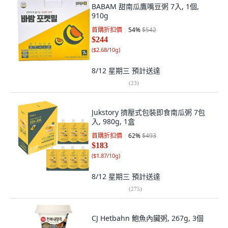
BABAM 甜南瓜鷹嘴豆粥 7入, 1個,
910g
首購折扣價
54
%
$542
$244
(
$2.68/10g
)
8/12 星期三
預計送達
(
23
)
Jukstory 擠壓式包裝即食南瓜粥 7包
入, 980g, 1盒
首購折扣價
62
%
$493
$183
(
$1.87/10g
)
8/12 星期三
預計送達
(
275
)
CJ Hetbahn 鮑魚內臟粥, 267g, 3個