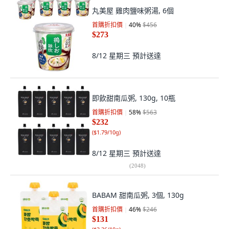
丸美屋 雞肉鹽味粥湯, 6個
首購折扣價
40
%
$456
$273
8/12 星期三
預計送達
即飲甜南瓜粥, 130g, 10瓶
首購折扣價
58
%
$563
$232
(
$1.79/10g
)
8/12 星期三
預計送達
(
2048
)
BABAM 甜南瓜粥, 3個, 130g
首購折扣價
46
%
$246
$131