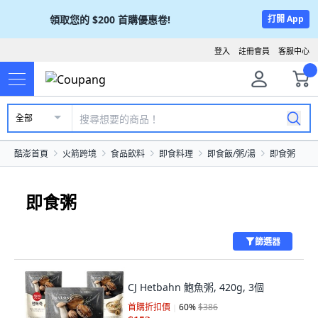
領取您的
$200
首購優惠卷!
打開 App
登入
註冊會員
客服中心
全部
酷澎首頁
火箭跨境
食品飲料
即食料理
即食飯/粥/湯
即食粥
即食粥
篩選器
CJ Hetbahn 鮑魚粥, 420g, 3個
首購折扣價
60
%
$386