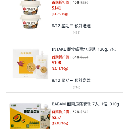
首購折扣價
40
%
$236
$141
(
$1.76/10g
)
8/12 星期三
預計送達
(
484
)
INTAKE 即食蜂蜜地瓜粥, 130g, 7包
首購折扣價
64
%
$551
$198
(
$2.18/10g
)
8/12 星期三
預計送達
(
716
)
BABAM 甜南瓜燕麥粥 7入, 1個, 910g
首購折扣價
52
%
$542
$257
(
$2.83/10g
)