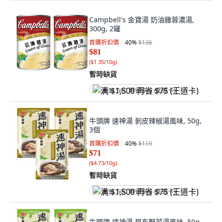
Campbell's 金寶湯 奶油雞蓉濃湯,
300g, 2罐
首購折扣價
40
%
$136
$81
(
$1.35/10g
)
暫時缺貨
满 $1,500 再省 $75 (王道卡)
牛頭牌 速神湯 剝皮辣椒湯風味, 50g,
3個
首購折扣價
40
%
$119
$71
(
$4.73/10g
)
暫時缺貨
满 $1,500 再省 $75 (王道卡)
牛頭牌 速神湯 昆布野菜湯風味, 50g,