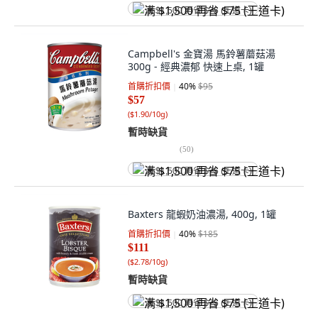
满 $1,500 再省 $75 (王道卡)
Campbell's 金寶湯 馬鈴薯蘑菇湯
300g - 經典濃郁 快速上桌, 1罐
首購折扣價
40
%
$95
$57
(
$1.90/10g
)
暫時缺貨
(
50
)
满 $1,500 再省 $75 (王道卡)
Baxters 龍蝦奶油濃湯, 400g, 1罐
首購折扣價
40
%
$185
$111
(
$2.78/10g
)
暫時缺貨
满 $1,500 再省 $75 (王道卡)