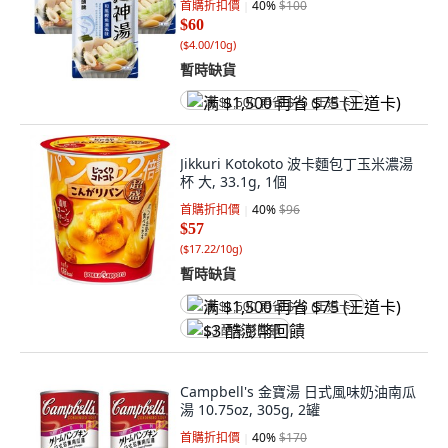
首購折扣價
40
%
$100
$60
(
$4.00/10g
)
暫時缺貨
满 $1,500 再省 $75 (王道卡)
Jikkuri Kotokoto 波卡麵包丁玉米濃湯
杯 大, 33.1g, 1個
首購折扣價
40
%
$96
$57
(
$17.22/10g
)
暫時缺貨
满 $1,500 再省 $75 (王道卡)
$3 酷澎幣回饋
Campbell's 金寶湯 日式風味奶油南瓜
湯 10.75oz, 305g, 2罐
首購折扣價
40
%
$170