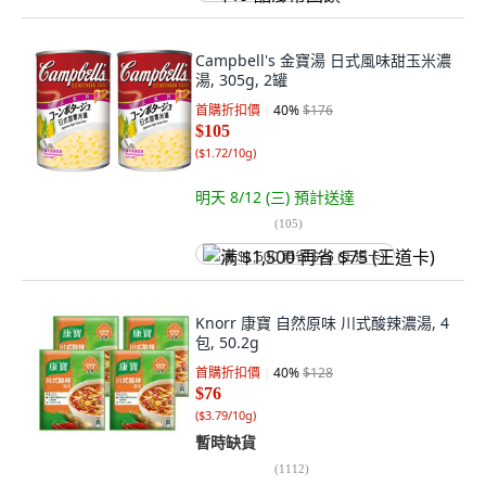
Campbell's 金寶湯 日式風味甜玉米濃
湯, 305g, 2罐
首購折扣價
40
%
$176
$105
(
$1.72/10g
)
明天 8/12 (三)
預計送達
(
105
)
满 $1,500 再省 $75 (王道卡)
Knorr 康寶 自然原味 川式酸辣濃湯, 4
包, 50.2g
首購折扣價
40
%
$128
$76
(
$3.79/10g
)
暫時缺貨
(
1112
)