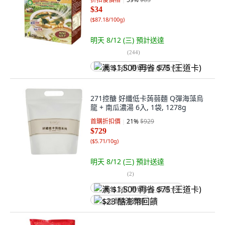
$34
(
$87.18/100g
)
明天 8/12 (三)
預計送達
(
244
)
满 $1,500 再省 $75 (王道卡)
271控醣 好纖低卡蒟蒻麵 Q彈海藻烏
龍 + 南瓜濃湯 6入, 1袋, 1278g
首購折扣價
21
%
$929
$729
(
$5.71/10g
)
明天 8/12 (三)
預計送達
(
2
)
满 $1,500 再省 $75 (王道卡)
$23 酷澎幣回饋