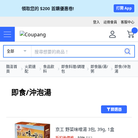
領取您的
$200
首購優惠卷!
打開 App
登入
註冊會員
客服中心
全部
酷澎首
火箭速
食品飲
即食料理/調理
即食飯/湯/
即食/沖泡
頁
配
料
包
粥
湯
即食/沖泡湯
篩選器
京工 野菜味噌湯 3包, 39g, 1盒
折扣後價格
59
%
$83