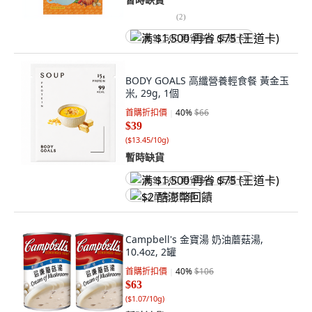
(
2
)
满 $1,500 再省 $75 (王道卡)
BODY GOALS 高纖營養輕食餐 黃金玉
米, 29g, 1個
首購折扣價
40
%
$66
$39
(
$13.45/10g
)
暫時缺貨
满 $1,500 再省 $75 (王道卡)
$2 酷澎幣回饋
Campbell's 金寶湯 奶油蘑菇湯,
10.4oz, 2罐
首購折扣價
40
%
$106
$63
(
$1.07/10g
)