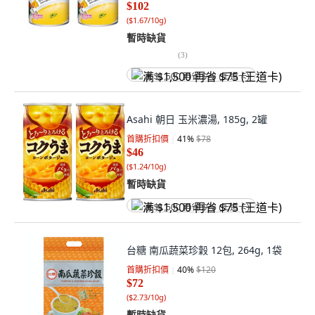
$102
(
$1.67/10g
)
暫時缺貨
(
3
)
满 $1,500 再省 $75 (王道卡)
Asahi 朝日 玉米濃湯, 185g, 2罐
首購折扣價
41
%
$78
$46
(
$1.24/10g
)
暫時缺貨
满 $1,500 再省 $75 (王道卡)
台糖 南瓜蔬菜珍穀 12包, 264g, 1袋
首購折扣價
40
%
$120
$72
(
$2.73/10g
)
暫時缺貨