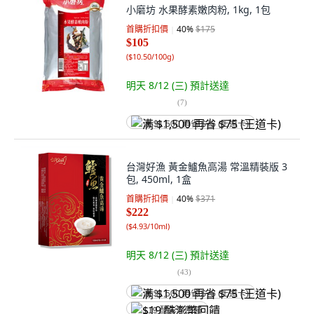
小磨坊 水果酵素嫩肉粉, 1kg, 1包
首購折扣價
40
%
$175
$105
(
$10.50/100g
)
明天 8/12 (三)
預計送達
(
7
)
满 $1,500 再省 $75 (王道卡)
台灣好漁 黃金鱸魚高湯 常溫精裝版 3
包, 450ml, 1盒
首購折扣價
40
%
$371
$222
(
$4.93/10ml
)
明天 8/12 (三)
預計送達
(
43
)
满 $1,500 再省 $75 (王道卡)
$19 酷澎幣回饋