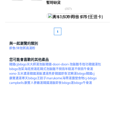
暫時缺貨
(
357
)
满 $1,500 再省 $75 (王道卡)
1
與一起瀏覽的類別
即食/沖泡粥
高湯粉
您可能會喜歡的其他產品
韓國cjbibigo
米大師湯泡飯
韓國-doori-doori-泡飯麵
冬陰功
韓國湯包
bibigo泡菜
海底撈湯底
韓式泡飯麵
不倒翁年糕湯
不倒翁牛骨湯
vono-玉米濃湯
韓國湯飯
濃湯燕麥
韓國即食
泥鰍湯
bibigo
韓國cj
康寶濃湯
寒天
bibigo王餃子
marukome
海帶湯
露營食物
cj-bibigo
campbells
康寶
人蔘雞湯
韓國湯飯即食
bibigo湯
bibigo牛骨湯