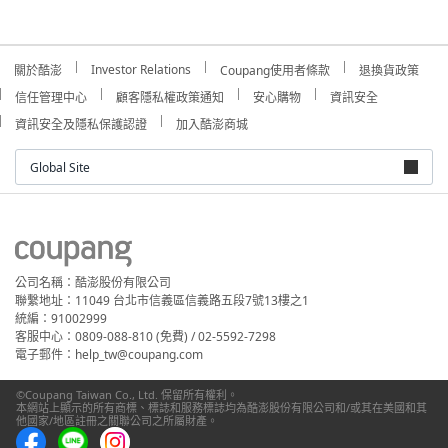
Investor Relations
關於酷澎
Coupang使用者條款
退換貨政策
信任管理中心
顧客隱私權政策通知
安心購物
資訊安全
資訊安全及隱私保護認證
加入酷澎商城
Global Site
公司名稱：酷澎股份有限公司
聯繫地址：11049 台北市信義區信義路五段7號13樓之1
統編：91002999
客服中心：0809-088-810 (免費) / 02-5592-7298
電子郵件：help_tw@coupang.com
©Coupang Taiwan Co., Ltd. 保留所有權利。
本網站上顯示的所有商標、標誌和服務標誌均為酷澎股份有限公司和/或其在美國和其
他國家/地區註冊之關聯公司之所屬財產。