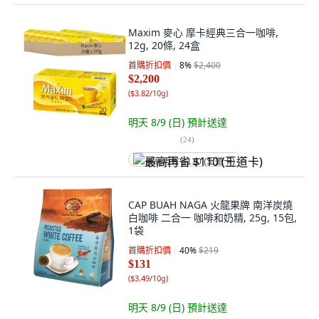
Maxim 麥心 摩卡經典三合一咖啡,
12g, 20條, 24盒
首購折扣價
8
%
$2,400
$2,200
(
$3.82/10g
)
明天 8/9 (日)
預計送達
(
24
)
最高再省 $110 (王道卡)
CAP BUAH NAGA 火龍果牌 南洋炭燒
白咖啡 二合一 咖啡和奶精, 25g, 15包,
1袋
首購折扣價
40
%
$219
$131
(
$3.49/10g
)
明天 8/9 (日)
預計送達