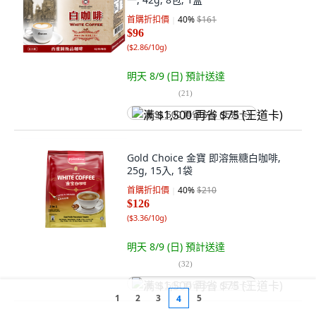
首購折扣價
40
%
$161
$96
(
$2.86/10g
)
明天 8/9 (日)
預計送達
(
21
)
满 $1,500 再省 $75 (王道卡)
Gold Choice 金寶 即溶無糖白咖啡,
25g, 15入, 1袋
首購折扣價
40
%
$210
$126
(
$3.36/10g
)
明天 8/9 (日)
預計送達
(
32
)
满 $1,500 再省 $75 (王道卡)
1
2
3
5
4