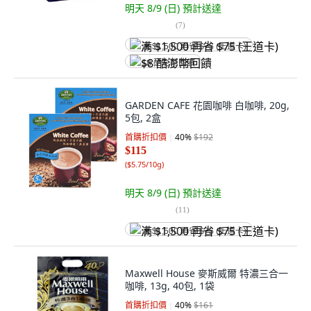
明天 8/9 (日)
預計送達
(
7
)
满 $1,500 再省 $75 (王道卡)
$8 酷澎幣回饋
GARDEN CAFE 花園咖啡 白咖啡, 20g,
5包, 2盒
首購折扣價
40
%
$192
$115
(
$5.75/10g
)
明天 8/9 (日)
預計送達
(
11
)
满 $1,500 再省 $75 (王道卡)
Maxwell House 麥斯威爾 特濃三合一
咖啡, 13g, 40包, 1袋
首購折扣價
40
%
$161