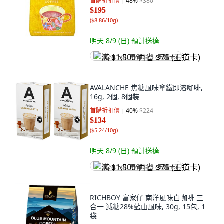
首購折扣價
48
%
$380
$195
(
$8.86/10g
)
明天 8/9 (日)
預計送達
满 $1,500 再省 $75 (王道卡)
AVALANCHE 焦糖風味拿鐵即溶咖啡,
16g, 2個, 8個裝
首購折扣價
40
%
$224
$134
(
$5.24/10g
)
明天 8/9 (日)
預計送達
满 $1,500 再省 $75 (王道卡)
RICHBOY 富家仔 南洋風味白咖啡 三
合一 減糖28%藍山風味, 30g, 15包, 1
袋