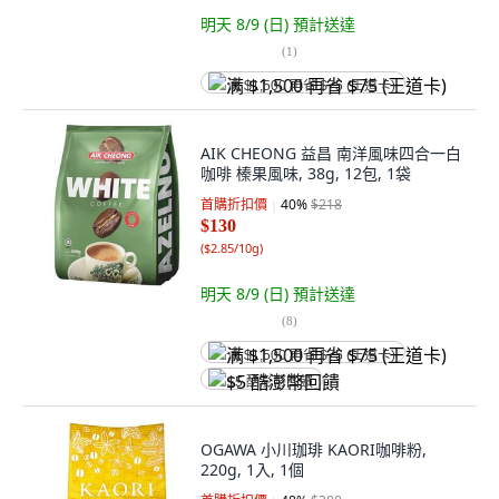
明天 8/9 (日)
預計送達
(
1
)
满 $1,500 再省 $75 (王道卡)
AIK CHEONG 益昌 南洋風味四合一白
咖啡 榛果風味, 38g, 12包, 1袋
首購折扣價
40
%
$218
$130
(
$2.85/10g
)
明天 8/9 (日)
預計送達
(
8
)
满 $1,500 再省 $75 (王道卡)
$5 酷澎幣回饋
OGAWA 小川珈琲 KAORI咖啡粉,
220g, 1入, 1個