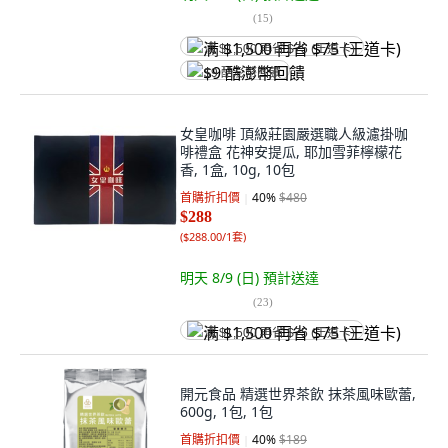
(
15
)
满 $1,500 再省 $75 (王道卡)
$9 酷澎幣回饋
女皇咖啡 頂級莊園嚴選職人級濾掛咖
啡禮盒 花神安提瓜, 耶加雪菲檸檬花
香, 1盒, 10g, 10包
首購折扣價
40
%
$480
$288
(
$288.00/1套
)
明天 8/9 (日)
預計送達
(
23
)
满 $1,500 再省 $75 (王道卡)
開元食品 精選世界茶飲 抹茶風味歐蕾,
600g, 1包, 1包
首購折扣價
40
%
$189