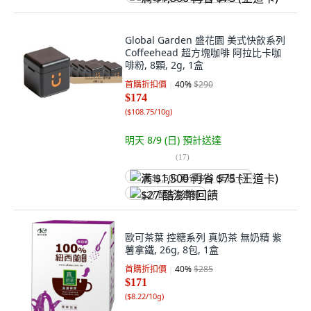
Global Garden 盛花園 美式快飲系列
Coffeehead 超方塊咖啡 阿拉比卡咖
啡粉, 8顆, 2g, 1盒
首購折扣價
40
%
$290
$174
(
$108.75/10g
)
明天 8/9 (日)
預計送達
(
17
)
满 $1,500 再省 $75 (王道卡)
$27 酷澎幣回饋
歐可茶葉 控糖系列 真奶茶 無奶精 紫
薯拿鐵, 26g, 8包, 1盒
首購折扣價
40
%
$285
$171
(
$8.22/10g
)