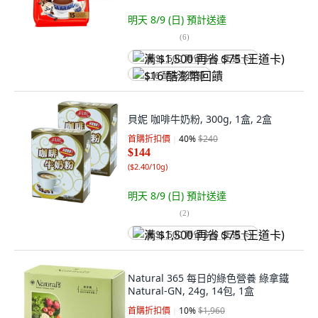
明天 8/9 (日)
預計送達
(
6
)
满 $1,500 再省 $75 (王道卡)
$16 酷澎幣回饋
貝妮 咖啡牛奶粉, 300g, 1盒, 2盒
首購折扣價
40
%
$240
$144
(
$2.40/10g
)
明天 8/9 (日)
預計送達
(
2
)
满 $1,500 再省 $75 (王道卡)
Natural 365 每日的綠色營養 綠拿鐵
Natural-GN, 24g, 14包, 1盒
首購折扣價
10
%
$1,960