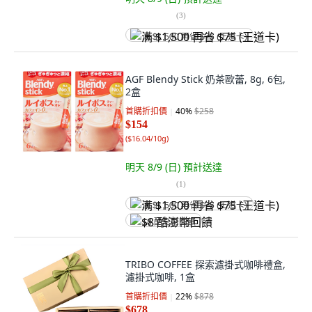
(
3
)
满 $1,500 再省 $75 (王道卡)
AGF Blendy Stick 奶茶歐蕾, 8g, 6包,
2盒
首購折扣價
40
%
$258
$154
(
$16.04/10g
)
明天 8/9 (日)
預計送達
(
1
)
满 $1,500 再省 $75 (王道卡)
$8 酷澎幣回饋
TRIBO COFFEE 探索濾掛式咖啡禮盒,
濾掛式咖啡, 1盒
首購折扣價
22
%
$878
$678