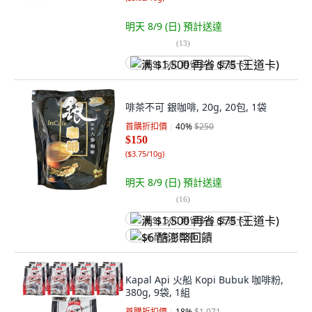
明天 8/9 (日)
預計送達
(
13
)
满 $1,500 再省 $75 (王道卡)
啡茶不可 銀咖啡, 20g, 20包, 1袋
首購折扣價
40
%
$250
$150
(
$3.75/10g
)
明天 8/9 (日)
預計送達
(
16
)
满 $1,500 再省 $75 (王道卡)
$6 酷澎幣回饋
Kapal Api 火船 Kopi Bubuk 咖啡粉,
380g, 9袋, 1組
首購折扣價
18
%
$1,071