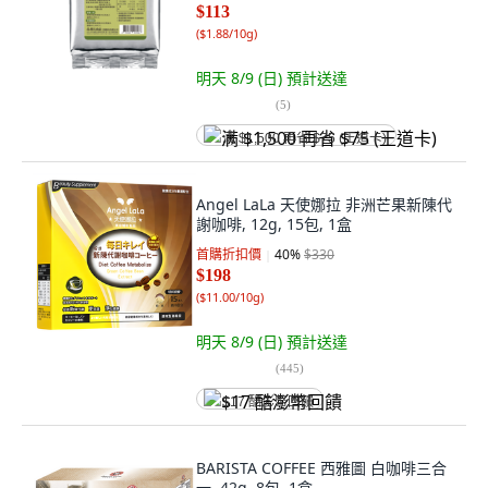
$113
(
$1.88/10g
)
明天 8/9 (日)
預計送達
(
5
)
满 $1,500 再省 $75 (王道卡)
Angel LaLa 天使娜拉 非洲芒果新陳代
謝咖啡, 12g, 15包, 1盒
首購折扣價
40
%
$330
$198
(
$11.00/10g
)
明天 8/9 (日)
預計送達
(
445
)
$17 酷澎幣回饋
BARISTA COFFEE 西雅圖 白咖啡三合
一, 42g, 8包, 1盒