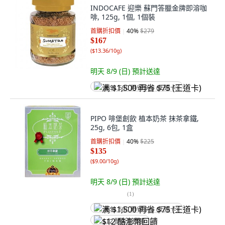
INDOCAFE 迎樂 蘇門答臘金牌即溶咖
啡, 125g, 1個, 1個裝
首購折扣價
40
%
$279
$167
(
$13.36/10g
)
明天 8/9 (日)
預計送達
满 $1,500 再省 $75 (王道卡)
PIPO 啡堡創飲 植本奶茶 抹茶拿鐵,
25g, 6包, 1盒
首購折扣價
40
%
$225
$135
(
$9.00/10g
)
明天 8/9 (日)
預計送達
(
1
)
满 $1,500 再省 $75 (王道卡)
$12 酷澎幣回饋