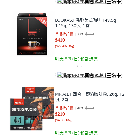
满 $1,500 再省 $75 (王道卡)
LOOKAS9 溫醇美式咖啡 149.5g,
1.15g, 130包, 1盒
首購折扣價
32
%
$610
$410
(
$27.43/10g
)
明天 8/9 (日)
預計送達
(
5
)
满 $1,500 再省 $75 (王道卡)
MR.VIET 四合一即溶咖啡粉, 20g, 12
包, 2盒
首購折扣價
40
%
$350
$210
(
$4.38/10g
)
明天 8/9 (日)
預計送達