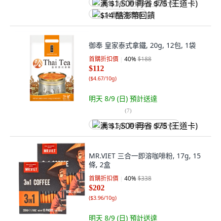
满 $1,500 再省 $75 (王道卡)
$14 酷澎幣回饋
御奉 皇家泰式拿鐵, 20g, 12包, 1袋
首購折扣價
40
%
$188
$112
(
$4.67/10g
)
明天 8/9 (日)
預計送達
(
7
)
满 $1,500 再省 $75 (王道卡)
MR.VIET 三合一即溶咖啡粉, 17g, 15
條, 2盒
首購折扣價
40
%
$338
$202
(
$3.96/10g
)
明天 8/9 (日)
預計送達