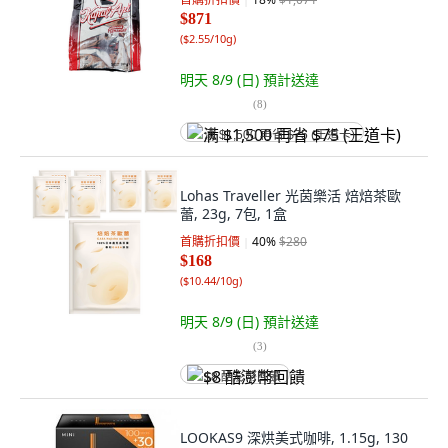
$871
(
$2.55/10g
)
明天 8/9 (日)
預計送達
(
8
)
满 $1,500 再省 $75 (王道卡)
Lohas Traveller 光茵樂活 焙焙茶歐
蕾, 23g, 7包, 1盒
首購折扣價
40
%
$280
$168
(
$10.44/10g
)
明天 8/9 (日)
預計送達
(
3
)
$8 酷澎幣回饋
LOOKAS9 深烘美式咖啡, 1.15g, 130