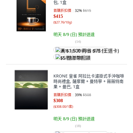
包, 1盒
首購折扣價
32
%
$615
$415
(
$27.76/10g
)
明天 8/9 (日)
預計送達
(
14
)
满 $1,500 再省 $75 (王道卡)
$5 酷澎幣回饋
KRONE 皇雀 阿拉比卡濾掛式手沖咖啡
時尚禮盒, 薩摩爾 + 曼特寧 + 薇薇特南
果 + 曼巴, 1盒
首購折扣價
39
%
$508
$308
(
$308.00/1套
)
明天 8/9 (日)
預計送達
(
18
)