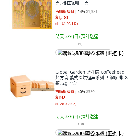
盒, 掛耳咖啡, 1盒
首購折扣價
14
%
$1,381
$1,181
(
$1181.00/1套
)
明天 8/9 (日)
預計送達
(
4
)
满 $1,500 再省 $75 (王道卡)
Global Garden 盛花園 Coffeehead
超方塊 義式深烘經典系列 即溶咖啡, 8
顆, 2g, 1盒
首購折扣價
40
%
$320
$192
(
$120.00/10g
)
明天 8/9 (日)
預計送達
(
10
)
满 $1,500 再省 $75 (王道卡)