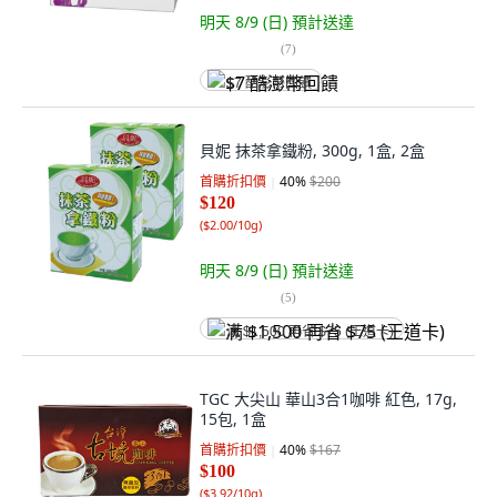
明天 8/9 (日)
預計送達
(
7
)
$7 酷澎幣回饋
貝妮 抹茶拿鐵粉, 300g, 1盒, 2盒
首購折扣價
40
%
$200
$120
(
$2.00/10g
)
明天 8/9 (日)
預計送達
(
5
)
满 $1,500 再省 $75 (王道卡)
TGC 大尖山 華山3合1咖啡 紅色, 17g,
15包, 1盒
首購折扣價
40
%
$167
$100
(
$3.92/10g
)