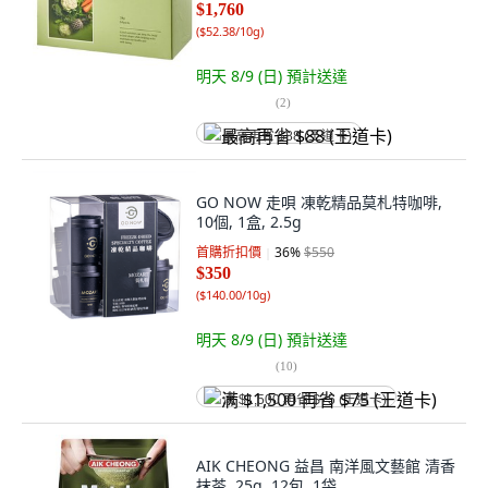
$1,760
(
$52.38/10g
)
明天 8/9 (日)
預計送達
(
2
)
最高再省 $88 (王道卡)
GO NOW 走唄 凍乾精品莫札特咖啡,
10個, 1盒, 2.5g
首購折扣價
36
%
$550
$350
(
$140.00/10g
)
明天 8/9 (日)
預計送達
(
10
)
满 $1,500 再省 $75 (王道卡)
AIK CHEONG 益昌 南洋風文藝館 清香
抹茶, 25g, 12包, 1袋