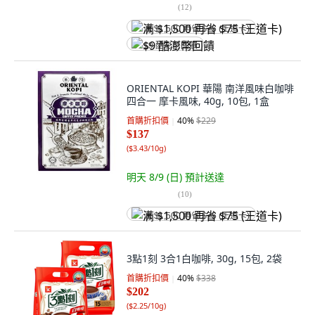
(
12
)
满 $1,500 再省 $75 (王道卡)
$9 酷澎幣回饋
ORIENTAL KOPI 華陽 南洋風味白咖啡
四合一 摩卡風味, 40g, 10包, 1盒
首購折扣價
40
%
$229
$137
(
$3.43/10g
)
明天 8/9 (日)
預計送達
(
10
)
满 $1,500 再省 $75 (王道卡)
3點1刻 3合1白咖啡, 30g, 15包, 2袋
首購折扣價
40
%
$338
$202
(
$2.25/10g
)