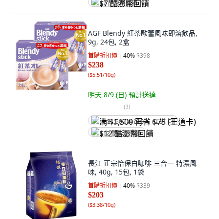
$7 酷澎幣回饋
AGF Blendy 紅茶歐蕾風味即溶飲品,
9g, 24包, 2盒
首購折扣價
40
%
$398
$238
(
$5.51/10g
)
明天 8/9 (日)
預計送達
(
3
)
满 $1,500 再省 $75 (王道卡)
$12 酷澎幣回饋
長江 正宗怡保白咖啡 三合一 特濃風
味, 40g, 15包, 1袋
首購折扣價
40
%
$339
$203
(
$3.38/10g
)