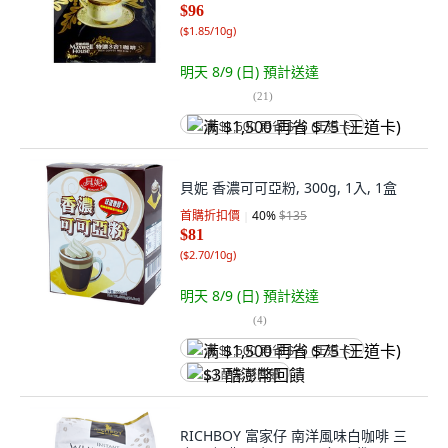
$96
(
$1.85/10g
)
明天 8/9 (日)
預計送達
(
21
)
满 $1,500 再省 $75 (王道卡)
貝妮 香濃可可亞粉, 300g, 1入, 1盒
首購折扣價
40
%
$135
$81
(
$2.70/10g
)
明天 8/9 (日)
預計送達
(
4
)
满 $1,500 再省 $75 (王道卡)
$3 酷澎幣回饋
RICHBOY 富家仔 南洋風味白咖啡 三