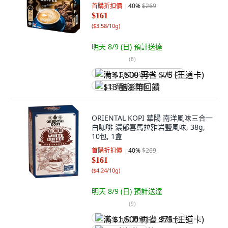
首購折扣價
40
%
$269
$161
(
$3.58/10g
)
明天 8/9 (日)
預計送達
(
8
)
满 $1,500 再省 $75 (王道卡)
$13 酷澎幣回饋
ORIENTAL KOPI 華陽 南洋風味三合一
白咖啡 濃郁喜馬拉雅岩鹽風味, 38g,
10包, 1盒
首購折扣價
40
%
$269
$161
(
$4.24/10g
)
明天 8/9 (日)
預計送達
(
9
)
满 $1,500 再省 $75 (王道卡)