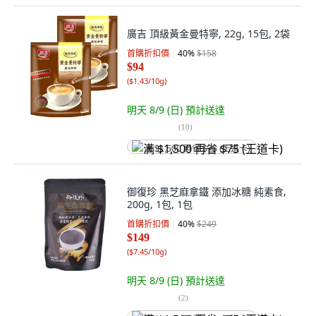
廣吉 頂級黃金曼特寧, 22g, 15包, 2袋
首購折扣價
40
%
$158
$94
(
$1.43/10g
)
明天 8/9 (日)
預計送達
(
10
)
满 $1,500 再省 $75 (王道卡)
御復珍 黑芝麻拿鐵 添加冰糖 純素食,
200g, 1包, 1包
首購折扣價
40
%
$249
$149
(
$7.45/10g
)
明天 8/9 (日)
預計送達
(
2
)