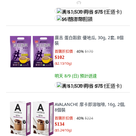
(
7
)
满 $1,500 再省 $75 (王道卡)
$6 酷澎幣回饋
廣吉 蛋白穀飲 優地瓜, 30g, 2套, 8個
裝
首購折扣價
40
%
$170
$102
(
$2.13/10g
)
明天 8/9 (日)
預計送達
满 $1,500 再省 $75 (王道卡)
AVALANCHE 摩卡即溶咖啡, 16g, 2個,
8個裝
首購折扣價
40
%
$224
$134
(
$5.24/10g
)