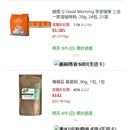
越南 Q Good Morning 早安咖啡 三合
一即溶咖啡粉, 20g, 24包, 21袋
首購折扣價
11
%
$1,785
$1,585
(
$1.57/10g
)
明天 8/9 (日)
預計送達
(
12
)
最高再省 $80 (王道卡)
陳稼莊 桑葉粉, 90g, 1包, 1包
首購折扣價
40
%
$237
$142
(
$15.78/10g
)
明天 8/9 (日)
預計送達
(
5
)
满 $1,500 再省 $75 (王道卡)