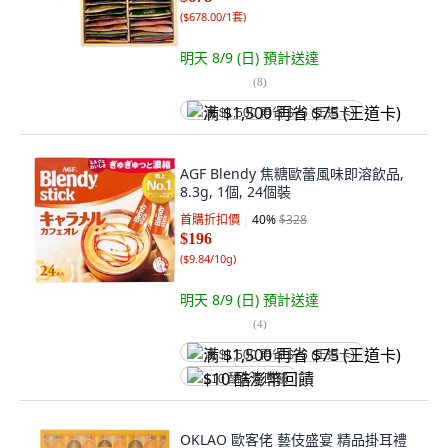
(
$678.00/1套
)
明天 8/9 (日)
預計送達
(
8
)
满 $1,500 再省 $75 (王道卡)
AGF Blendy 焦糖歐蕾風味即溶飲品,
8.3g, 1個, 24個裝
首購折扣價
40
%
$328
$196
(
$9.84/10g
)
明天 8/9 (日)
預計送達
(
4
)
满 $1,500 再省 $75 (王道卡)
$10 酷澎幣回饋
OKLAO 歐客佬 藝伎盛宴 精品掛耳禮