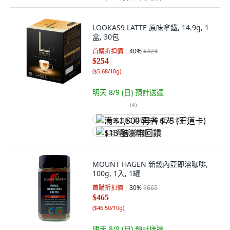
LOOKAS9 LATTE 原味拿鐵, 14.9g, 1
盒, 30包
首購折扣價
40
%
$424
$254
(
$5.68/10g
)
明天 8/9 (日)
預計送達
(
4
)
满 $1,500 再省 $75 (王道卡)
$13 酷澎幣回饋
MOUNT HAGEN 新畿內亞即溶咖啡,
100g, 1入, 1罐
首購折扣價
30
%
$665
$465
(
$46.50/10g
)
明天 8/9 (日)
預計送達