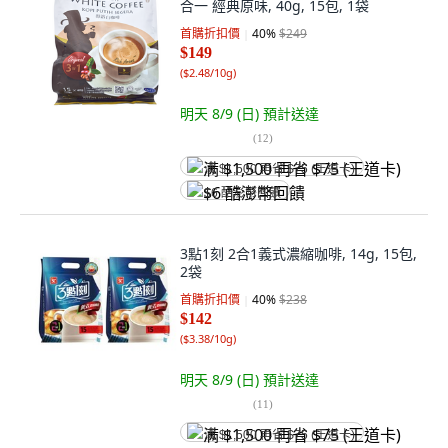
合一 經典原味, 40g, 15包, 1袋
首購折扣價
40
%
$249
$149
(
$2.48/10g
)
明天 8/9 (日)
預計送達
(
12
)
满 $1,500 再省 $75 (王道卡)
$6 酷澎幣回饋
3點1刻 2合1義式濃縮咖啡, 14g, 15包,
2袋
首購折扣價
40
%
$238
$142
(
$3.38/10g
)
明天 8/9 (日)
預計送達
(
11
)
满 $1,500 再省 $75 (王道卡)