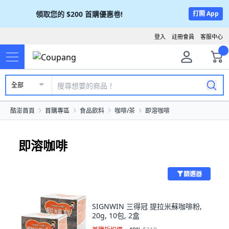
領取您的
$200
首購優惠卷!
打開 App
登入
註冊會員
客服中心
全部
酷澎首頁
首購專區
食品飲料
咖啡/茶
即溶咖啡
即溶咖啡
篩選器
SIGNWIN 三得冠 提拉米蘇咖啡粉,
20g, 10包, 2盒