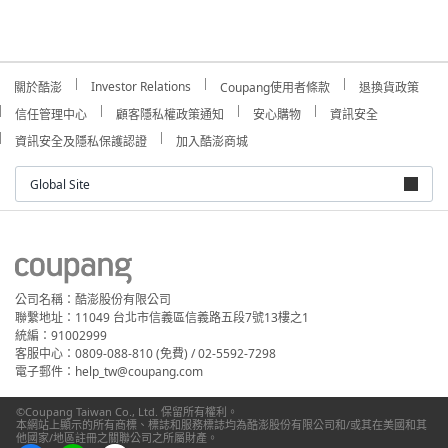
Investor Relations
關於酷澎
Coupang使用者條款
退換貨政策
信任管理中心
顧客隱私權政策通知
安心購物
資訊安全
資訊安全及隱私保護認證
加入酷澎商城
Global Site
公司名稱：酷澎股份有限公司
聯繫地址：11049 台北市信義區信義路五段7號13樓之1
統編：91002999
客服中心：0809-088-810 (免費) / 02-5592-7298
電子郵件：help_tw@coupang.com
©Coupang Taiwan Co., Ltd. 保留所有權利。
本網站上顯示的所有商標、標誌和服務標誌均為酷澎股份有限公司和/或其在美國和其
他國家/地區註冊之關聯公司之所屬財產。