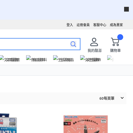
登入
註冊會員
客服中心
成為賣家
我的酷澎
購物車
文具圖書
食品飲料
生活用品
女性服飾
運動戶外
60
每頁筆