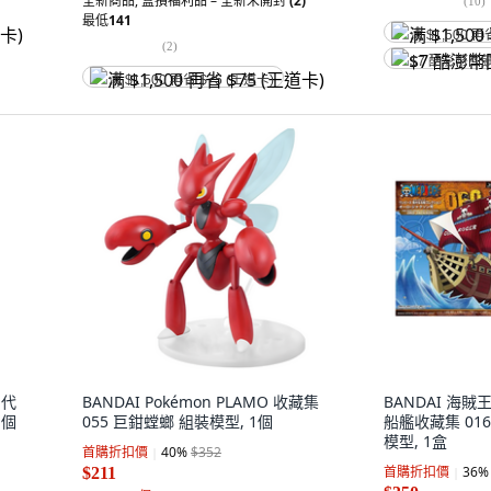
全新商品
,
盒損福利品 – 全新未開封
(2)
(
10
)
最低
141
满 $1,500 再
(
2
)
$7 酷澎幣回
满 $1,500 再省 $75 (王道卡)
初代
BANDAI Pokémon PLAMO 收藏集
BANDAI 海賊王
1個
055 巨鉗螳螂 組裝模型, 1個
船艦收藏集 01
模型, 1盒
首購折扣價
40
%
$352
首購折扣價
36
%
$211