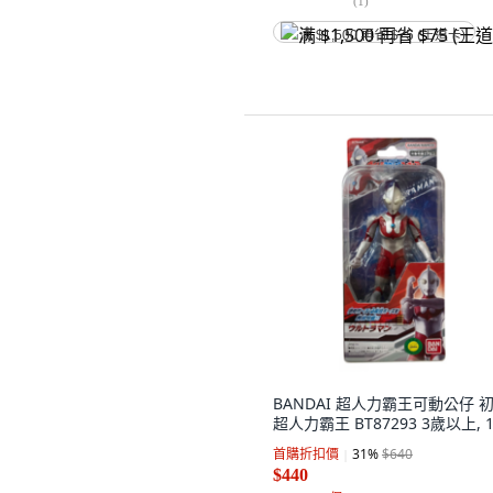
(
1
)
满 $1,500 再省 $75 (王道卡)
BANDAI 超人力霸王可動公仔 
超人力霸王 BT87293 3歲以上, 
首購折扣價
31
%
$640
$440