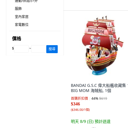
運動/休閒/戶外
服飾
室內家居
家電數位
價格
$
~
搜尋
BANDAI G.S.C 偉大船艦收藏集 
BIG MOM 海賊船, 1個
首購折扣價
44
%
$619
$346
(
$346.00/1個
)
明天 8/9 (日)
預計送達