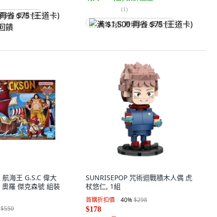
(
1
)
省 $75 (王道卡)
满 $1,500 再省 $75 (王道卡)
饋
 航海王 G.S.C 偉大
SUNRISEPOP 咒術迴戰積木人偶 虎
6 奧羅 傑克森號 組裝
杖悠仁, 1組
首購折扣價
40
%
$298
$550
$178