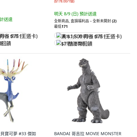
(
$178.00/1個
)
明天 8/9 (日)
預計送達
計送達
全新商品
,
盒損福利品 – 全新未開封
(2)
最低
171
省 $75 (王道卡)
满 $1,500 再省 $75 (王道卡)
回饋
$7 酷澎幣回饋
寶貝寶可夢 #33 傑如
BANDAI 哥吉拉 MOVIE MONSTER