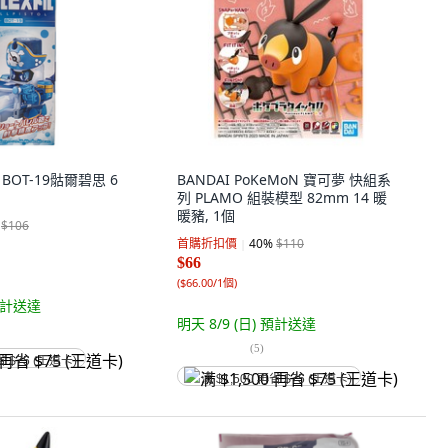
Y BOT-19骷爾碧思 6
BANDAI PoKeMoN 寶可夢 快組系
列 PLAMO 組裝模型 82mm 14 暖
暖豬, 1個
$106
首購折扣價
40
%
$110
$66
(
$66.00/1個
)
計送達
明天 8/9 (日)
預計送達
(
5
)
省 $75 (王道卡)
满 $1,500 再省 $75 (王道卡)