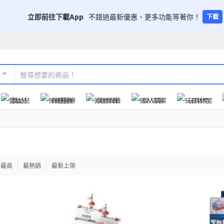
立即前往下載App
不錯過最新優惠、更多功能等著你！
下載
嬰幼兒
保健醫療
美妝保養
個人清潔
玩具休閒
格最高
最熱銷
最新上架