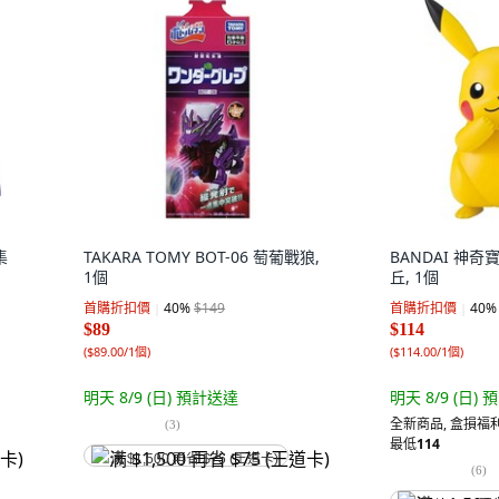
集
TAKARA TOMY BOT-06 萄葡戰狼,
BANDAI 神奇
1個
丘, 1個
首購折扣價
40
%
$149
首購折扣價
40
%
$89
$114
(
$89.00/1個
)
(
$114.00/1個
)
明天 8/9 (日)
預計送達
明天 8/9 (日)
預
全新商品
,
盒損福利
(
3
)
最低
114
满 $1,500 再省 $75 (王道卡)
(
6
)