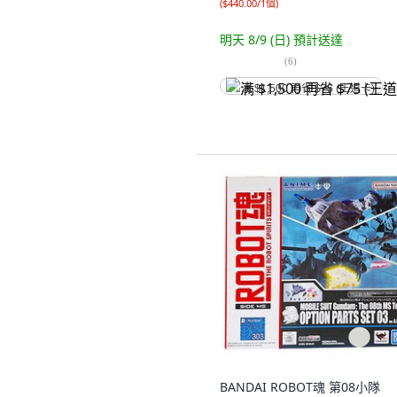
(
$440.00/1個
)
明天 8/9 (日)
預計送達
(
6
)
满 $1,500 再省 $75 (王道卡)
BANDAI ROBOT魂 第08小隊