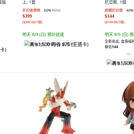
動畫版
上, 1套
尼亞斯, 1個
折扣後價格
60
%
$999
首購折扣價
40
%
$399
$144
(
$399.00/1個
)
(
$144.00/1個
)
明天 8/9 (日)
預計送達
明天 8/9 (日)
預
全新商品
,
盒損福利
满 $1,500 再省 $75 (王道卡)
最低
144
(
4
)
满 $1,500 再