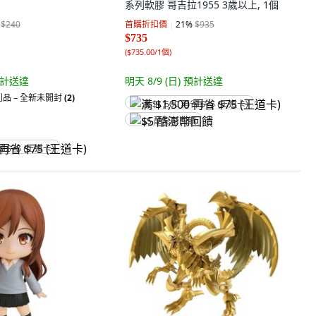
系列軟膠 哥吉拉1955 3歲以上, 1個
$240
首購折扣價
21
%
$935
$735
(
$735.00/1個
)
計送達
明天 8/9 (日)
預計送達
品 – 全新未開封
(2)
满 $1,500 再省 $75 (王道卡)
$5 酷澎幣回饋
省 $75 (王道卡)