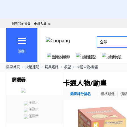
加到我的最愛
申請入駐
全部
類別
爸氣父親節
火箭速配
火箭跨境
酷澎首頁
火箭速配
玩具嗜好
模型
卡通人物/動畫
篩選器
卡通人物/動畫
酷澎評分排名
價格最低
價
僅顯示
僅顯示
僅顯示