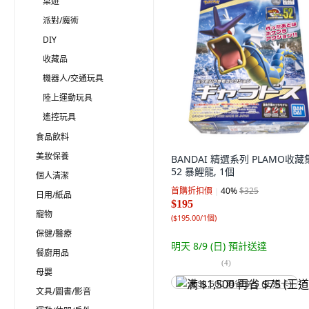
桌遊
派對/魔術
DIY
收藏品
機器人/交通玩具
陸上運動玩具
遙控玩具
食品飲料
美妝保養
BANDAI 精選系列 PLAMO收藏
52 暴鯉龍, 1個
個人清潔
首購折扣價
40
%
$325
日用/紙品
$195
寵物
(
$195.00/1個
)
保健/醫療
明天 8/9 (日)
預計送達
餐廚用品
(
4
)
母嬰
满 $1,500 再省 $75 (王道卡)
文具/圖書/影音