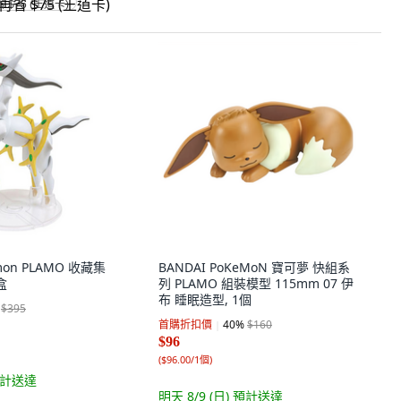
省 $75 (王道卡)
emon PLAMO 收藏集
BANDAI PoKeMoN 寶可夢 快組系
盒
列 PLAMO 組裝模型 115mm 07 伊
布 睡眠造型, 1個
$395
首購折扣價
40
%
$160
$96
(
$96.00/1個
)
計送達
明天 8/9 (日)
預計送達