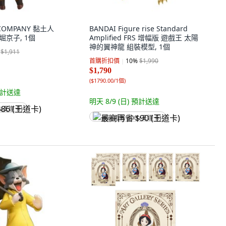
 COMPANY 黏土人
BANDAI Figure rise Standard
 堀京子, 1個
Amplified FRS 增幅版 遊戲王 太陽
神的翼神龍 組裝模型, 1個
$1,911
首購折扣價
10
%
$1,990
$1,790
(
$1790.00/1個
)
計送達
明天 8/9 (日)
預計送達
 (王道卡)
最高再省 $90 (王道卡)