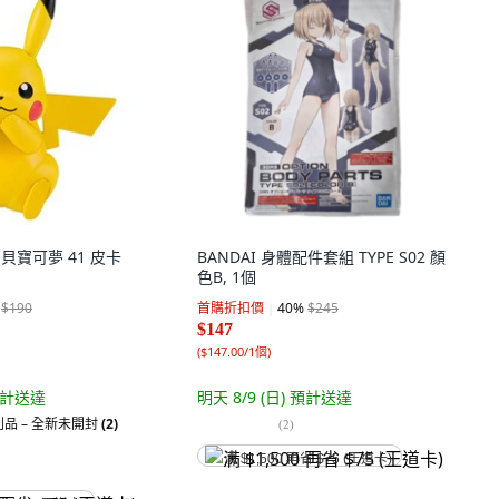
寶貝寶可夢 41 皮卡
BANDAI 身體配件套組 TYPE S02 顏
色B, 1個
$190
首購折扣價
40
%
$245
$147
(
$147.00/1個
)
計送達
明天 8/9 (日)
預計送達
品 – 全新未開封
(2)
(
2
)
满 $1,500 再省 $75 (王道卡)