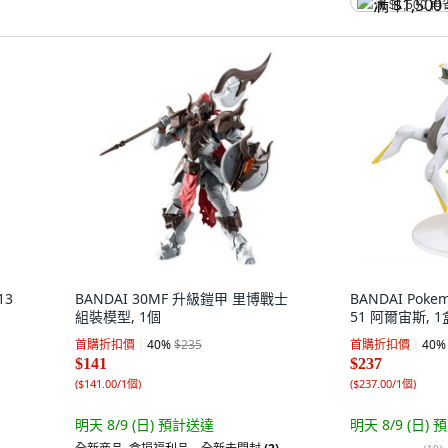
满 $1,500 再
13
BANDAI 30MF 升級鎧甲 里博戰士
BANDAI Pok
組裝模型, 1個
51 阿爾宙斯, 1
首購折扣價
40
%
$235
首購折扣價
40
%
$141
$237
(
$141.00/1個
)
(
$237.00/1個
)
明天 8/9 (日)
預計送達
明天 8/9 (日)
預