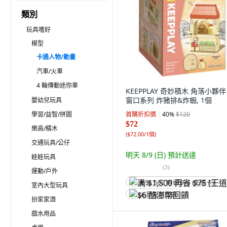
類別
玩具嗜好
模型
卡通人物/動畫
汽車/火車
4 輪傳動迷你車
KEEPPLAY 奇妙積木 角落小夥伴
窗口系列 炸豬排&炸蝦, 1個
嬰幼兒玩具
學習/益智/拼圖
首購折扣價
40
%
$120
$72
樂高/積木
(
$72.00/1個
)
交通玩具/公仔
明天 8/9 (日)
預計送達
娃娃玩具
(
3
)
運動/戶外
满 $1,500 再省 $75 (王道卡)
室內大型玩具
$6 酷澎幣回饋
扮家家酒
戲水用品