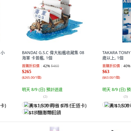
 小
BANDAI G.S.C 偉大船艦收藏集 08
TAKARA TOM
海軍 卡普艦, 1個
歲以上, 1個
首購折扣價
42
%
$460
首購折扣價
40
%
$265
$63
(
$265.00/1個
)
(
$63.00/1個
)
明天 8/9 (日)
預計送達
明天 8/9 (日)
預
(
2
)
(
3
)
满 $1,500 再省 $75 (王道卡)
满 $1,500 再
$13 酷澎幣回饋