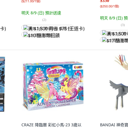
$350
(
$211.00/1個
)
(
$350.00/1個
)
明天 8/9 (日)
預計送達
明天 8/9 (日)
預
(
2
)
(
3
)
满 $1,500 再省 $75 (王道卡)
满 $1,500 再
$10 酷澎幣回饋
$17 酷澎幣
CRAZE 降臨曆 彩虹小馬-23 3歲以
BANDAI 神奇