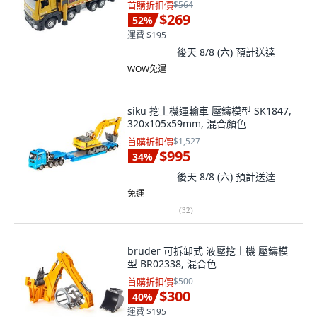
首購折扣價
$564
$269
52
%
運費 $195
後天 8/8 (六)
預計送達
WOW免運
siku 挖土機運輸車 壓鑄模型 SK1847,
320x105x59mm, 混合顏色
首購折扣價
$1,527
$995
34
%
後天 8/8 (六)
預計送達
免運
(
32
)
bruder 可拆卸式 液壓挖土機 壓鑄模
型 BR02338, 混合色
首購折扣價
$500
$300
40
%
運費 $195