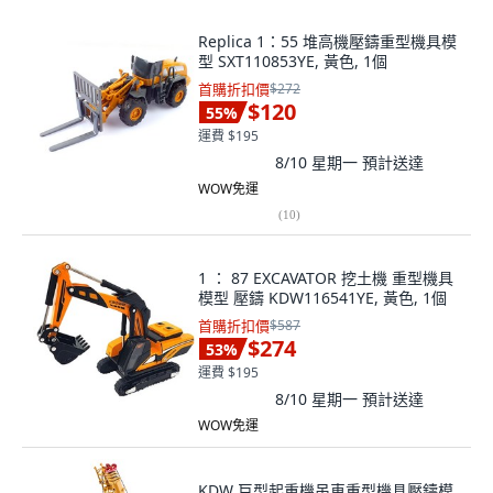
Replica 1：55 堆高機壓鑄重型機具模
型 SXT110853YE, 黃色, 1個
首購折扣價
$272
$120
55
%
運費 $195
8/10 星期一
預計送達
WOW免運
(
10
)
1 ： 87 EXCAVATOR 挖土機 重型機具
模型 壓鑄 KDW116541YE, 黃色, 1個
首購折扣價
$587
$274
53
%
運費 $195
8/10 星期一
預計送達
WOW免運
KDW 巨型起重機吊車重型機具壓鑄模