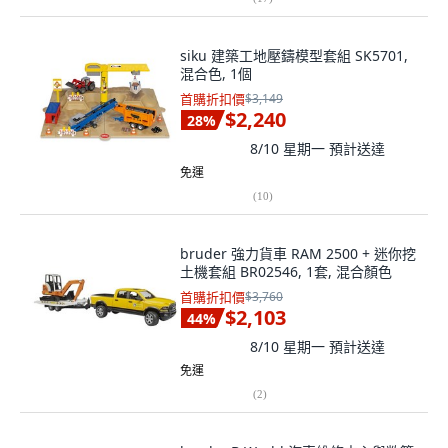
siku 建築工地壓鑄模型套組 SK5701,
混合色, 1個
首購折扣價
$3,149
$2,240
28
%
8/10 星期一
預計送達
免運
(
10
)
bruder 強力貨車 RAM 2500 + 迷你挖
土機套組 BR02546, 1套, 混合顏色
首購折扣價
$3,760
$2,103
44
%
8/10 星期一
預計送達
免運
(
2
)