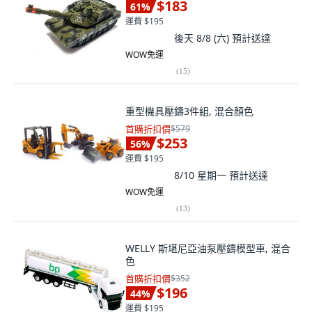
$183
61
%
運費 $195
後天 8/8 (六)
預計送達
WOW免運
(
15
)
重型機具壓鑄3件組, 混合顏色
首購折扣價
$579
$253
56
%
運費 $195
8/10 星期一
預計送達
WOW免運
(
13
)
WELLY 斯堪尼亞油泵壓鑄模型車, 混合
色
首購折扣價
$352
$196
44
%
運費 $195