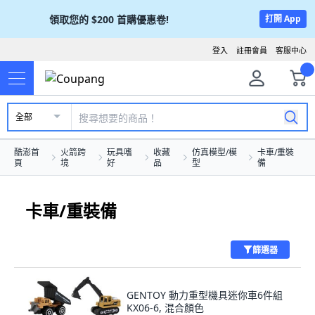
領取您的
$200
首購優惠卷!
打開 App
登入
註冊會員
客服中心
全部
酷澎首
火箭跨
玩具嗜
收藏
仿真模型/模
卡車/重裝
頁
境
好
品
型
備
卡車/重裝備
篩選器
GENTOY 動力重型機具迷你車6件組
KX06-6, 混合顏色