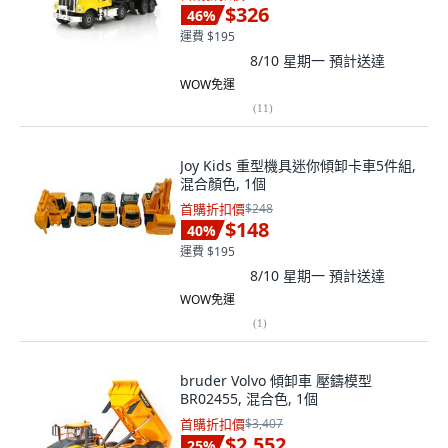
$326
46
%
運費 $195
8/10 星期一
預計送達
WOW免運
(
11
)
Joy Kids 重型機具迷你傾卸卡車5件組,
混合顏色, 1個
首購折扣價
$248
$148
40
%
運費 $195
8/10 星期一
預計送達
WOW免運
(
1
)
bruder Volvo 傾卸車 壓鑄模型
BR02455, 混合色, 1個
首購折扣價
$3,407
$2,552
25
%