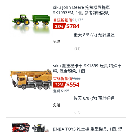
siku John Deere 拖拉機與拖車
SK1953FM, 1個, 參考詳細說明
首購折扣價
$1,175
$784
33
%
後天 8/8 (六)
預計送達
免運
(
14
)
siku 起重機卡車 SK1859 玩具 特殊車
輛, 混合顏色, 1個
首購折扣價
$822
$554
32
%
運費 $195
後天 8/8 (六)
預計送達
免運
(
57
)
JINJIA TOYS 推土機 重型機具, 1個, 混