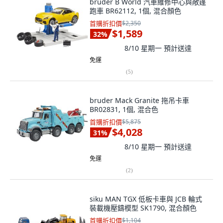
bruder B World 汽車維修中心與敞篷
跑車 BR62112, 1個, 混合顏色
首購折扣價
$2,350
$1,589
32
%
8/10 星期一
預計送達
免運
(
5
)
bruder Mack Granite 拖吊卡車
BR02831, 1個, 混合色
首購折扣價
$5,875
$4,028
31
%
8/10 星期一
預計送達
免運
(
2
)
siku MAN TGX 低板卡車與 JCB 輪式
裝載機壓鑄模型 SK1790, 混合顏色
首購折扣價
$1,104