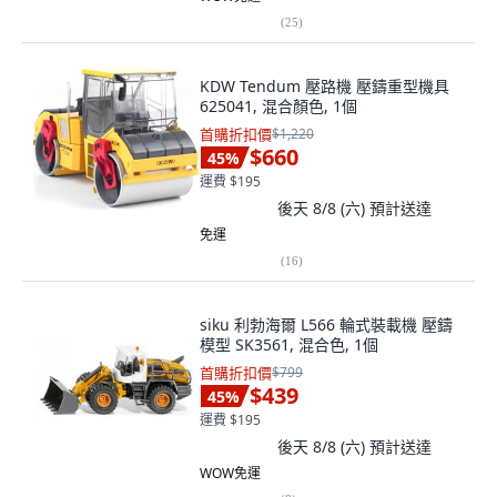
(
25
)
KDW Tendum 壓路機 壓鑄重型機具
625041, 混合顏色, 1個
首購折扣價
$1,220
$660
45
%
運費 $195
後天 8/8 (六)
預計送達
免運
(
16
)
siku 利勃海爾 L566 輪式裝載機 壓鑄
模型 SK3561, 混合色, 1個
首購折扣價
$799
$439
45
%
運費 $195
後天 8/8 (六)
預計送達
WOW免運