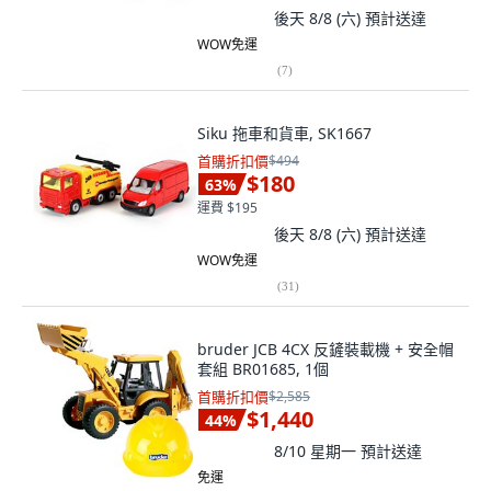
後天 8/8 (六)
預計送達
WOW免運
(
7
)
Siku 拖車和貨車, SK1667
首購折扣價
$494
$180
63
%
運費 $195
後天 8/8 (六)
預計送達
WOW免運
(
31
)
bruder JCB 4CX 反鏟裝載機 + 安全帽
套組 BR01685, 1個
首購折扣價
$2,585
$1,440
44
%
8/10 星期一
預計送達
免運