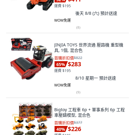
運費 $195
後天 8/8 (六)
預計送達
WOW免運
(
8
)
JINJIA TOYS 世界流通 壓路機 重型機
具, 1個, 混合色
首購折扣價
$822
$283
65
%
運費 $195
8/10 星期一
預計送達
WOW免運
(
9
)
Bigtoy 工程車 6p + 軍事系列 6p 工程
車壓鑄模型, 混合色
首購折扣價
$377
$226
40
%