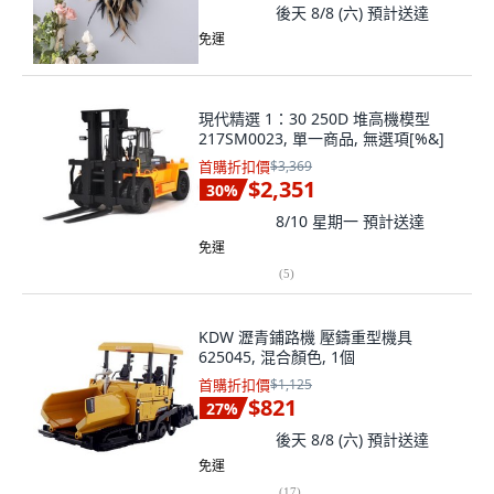
後天 8/8 (六)
預計送達
免運
現代精選 1：30 250D 堆高機模型
217SM0023, 單一商品, 無選項[%&]
首購折扣價
$3,369
$2,351
30
%
8/10 星期一
預計送達
免運
(
5
)
KDW 瀝青鋪路機 壓鑄重型機具
625045, 混合顏色, 1個
首購折扣價
$1,125
$821
27
%
後天 8/8 (六)
預計送達
免運
(
17
)