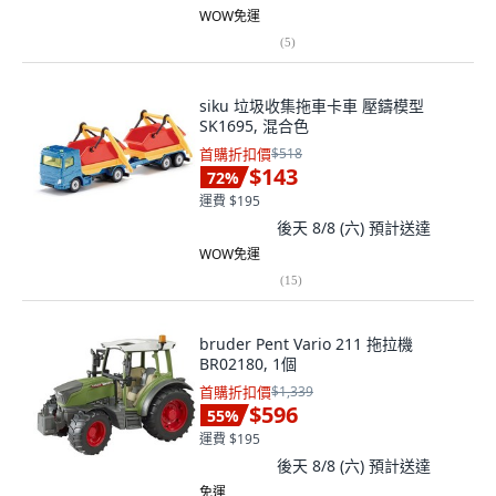
WOW免運
(
5
)
siku 垃圾收集拖車卡車 壓鑄模型
SK1695, 混合色
首購折扣價
$518
$143
72
%
運費 $195
後天 8/8 (六)
預計送達
WOW免運
(
15
)
bruder Pent Vario 211 拖拉機
BR02180, 1個
首購折扣價
$1,339
$596
55
%
運費 $195
後天 8/8 (六)
預計送達
免運