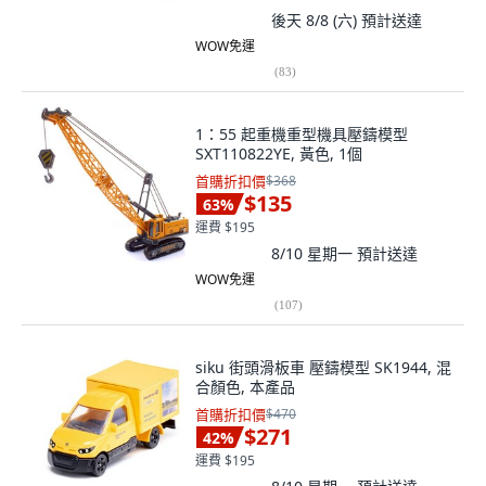
後天 8/8 (六)
預計送達
WOW免運
(
83
)
1：55 起重機重型機具壓鑄模型
SXT110822YE, 黃色, 1個
首購折扣價
$368
$135
63
%
運費 $195
8/10 星期一
預計送達
WOW免運
(
107
)
siku 街頭滑板車 壓鑄模型 SK1944, 混
合顏色, 本產品
首購折扣價
$470
$271
42
%
運費 $195