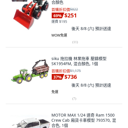
合顏色
首購折扣價
$822
$251
69
%
運費 $195
後天 8/8 (六)
預計送達
WOW免運
(
11
)
siku 拖拉機 林業拖車 壓鑄模型
SK1954FM, 混合顏色, 1個
首購折扣價
$1,175
$736
37
%
後天 8/8 (六)
預計送達
免運
(
7
)
MOTOR MAX 1/24 道奇 Ram 1500
Crew Cab 廂貨卡車模型 793570, 混
合色, 1個