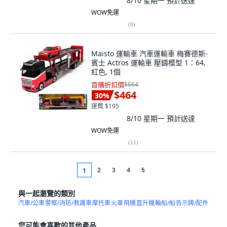
8/10 星期一
預計送達
WOW免運
(
8
)
Maisto 運輸車 汽車運輸車 梅賽德斯-
賓士 Actros 運輸車 壓鑄模型 1：64,
紅色, 1個
首購折扣價
$664
$464
30
%
運費 $195
8/10 星期一
預計送達
WOW免運
(
11
)
2
3
4
5
1
與一起瀏覽的類別
汽車/公車
警察/消防/救護車
摩托車
火車
飛機
直升機
輪船/船
告示牌/配件
您可能會喜歡的其他產品