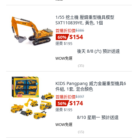
1/55 挖土機 壓鑄重型機具模型
SXT110839YE, 黃色, 1個
首購折扣價
$386
$154
60
%
運費 $195
後天 8/8 (六)
預計送達
WOW免運
(
35
)
KIDS Pangpang 威力金屬重型機具6
件組, 1套, 混合顏色
首購折扣價
$397
$174
56
%
運費 $195
8/10 星期一
預計送達
WOW免運
(
15
)