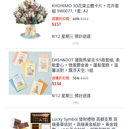
KHOHIMO 3D花束立體卡片 + 花卉套
組 5W0077, 1套, A2
首購折扣價
40
%
$263
$157
8/12 星期三
預計送達
(
13
)
DASH&DOT 蓬鬆熊留言卡5款套組, 柔
軟愛心 + 微風鬱金香 + 蓬鬆蛋糕 + 溫
馨派對 + 飄浮天空, 1組
首購折扣價
56
%
$305
$134
8/12 星期三
預計送達
(
46
)
Lucky Symbol 發財禮物 高額支票 高
級豪華信封 + 高級黃金紙鈔 + 黃金錢