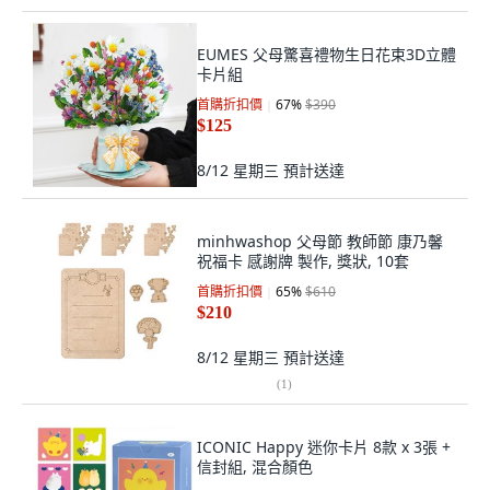
EUMES 父母驚喜禮物生日花束3D立體
卡片組
首購折扣價
67
%
$390
$125
8/12 星期三
預計送達
minhwashop 父母節 教師節 康乃馨
祝福卡 感謝牌 製作, 獎狀, 10套
首購折扣價
65
%
$610
$210
8/12 星期三
預計送達
(
1
)
ICONIC Happy 迷你卡片 8款 x 3張 +
信封組, 混合顏色