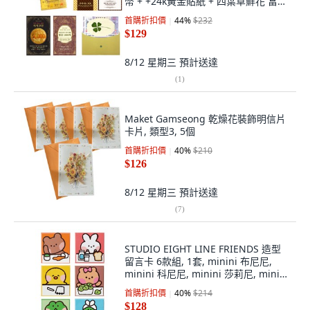
幣 + +24k黃金貼紙 + 四葉草鮮花 富豪
1000億套組, 混合色, 1套
首購折扣價
44
%
$232
$129
8/12 星期三
預計送達
(
1
)
Maket Gamseong 乾燥花裝飾明信片
卡片, 類型3, 5個
首購折扣價
40
%
$210
$126
8/12 星期三
預計送達
(
7
)
STUDIO EIGHT LINE FRIENDS 造型
留言卡 6款組, 1套, minini 布尼尼,
minini 科尼尼, minini 莎莉尼, minini
秋尼尼, minini 萊尼尼, minini 德尼尼
首購折扣價
40
%
$214
$128