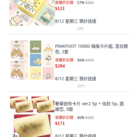
首購折扣價
57
%
$282
$121
8/12 星期三
預計送達
(
39
)
PINKFOOT 10000 喵喵卡片組, 混合顏
色, 2套
首購折扣價
56
%
$470
$204
8/12 星期三
預計送達
(
197
)
奢華迷你卡片 ver2 5p + 信封 5p, 感
謝您, 3個
首購折扣價
40
%
$285
$171
8/12 星期三
預計送達