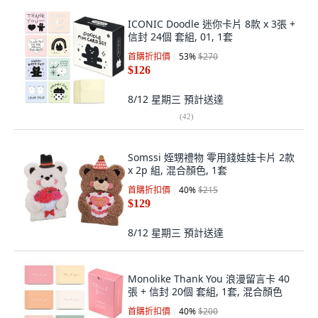
ICONIC Doodle 迷你卡片 8款 x 3張 +
信封 24個 套組, 01, 1套
首購折扣價
53
%
$270
$126
8/12 星期三
預計送達
(
42
)
Somssi 姪甥禮物 零用錢娃娃卡片 2款
x 2p 組, 混合顏色, 1套
首購折扣價
40
%
$215
$129
8/12 星期三
預計送達
Monolike Thank You 浪漫留言卡 40
張 + 信封 20個 套組, 1套, 混合顏色
首購折扣價
40
%
$200