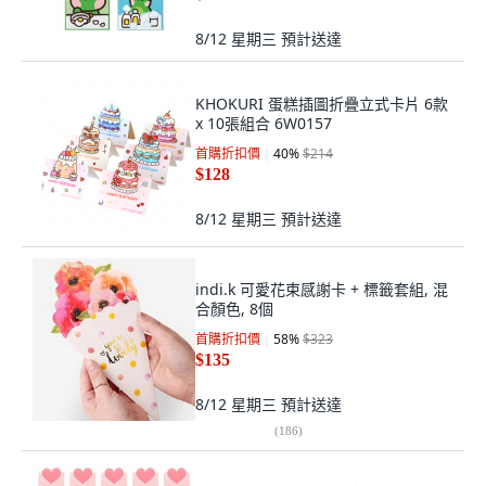
8/12 星期三
預計送達
KHOKURI 蛋糕插圖折疊立式卡片 6款
x 10張組合 6W0157
首購折扣價
40
%
$214
$128
8/12 星期三
預計送達
indi.k 可愛花束感謝卡 + 標籤套組, 混
合顏色, 8個
首購折扣價
58
%
$323
$135
8/12 星期三
預計送達
(
186
)