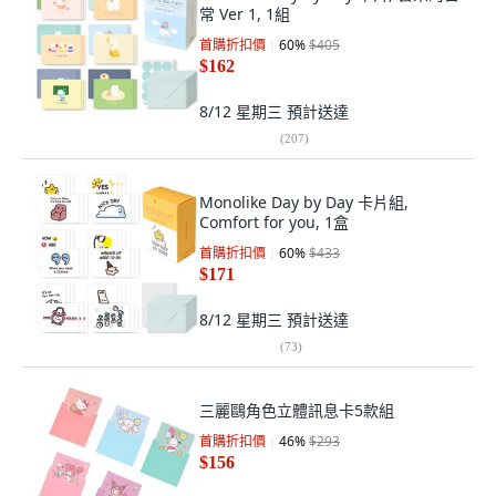
常 Ver 1, 1組
首購折扣價
60
%
$405
$162
8/12 星期三
預計送達
(
207
)
Monolike Day by Day 卡片組,
Comfort for you, 1盒
首購折扣價
60
%
$433
$171
8/12 星期三
預計送達
(
73
)
三麗鷗角色立體訊息卡5款組
首購折扣價
46
%
$293
$156