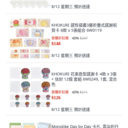
8/12 星期三
預計送達
KHOKURI 感性插畫3層折疊式感謝祝
賀卡 8款 x 5張組合 6W0119
首購折扣價
40
%
$247
$148
8/12 星期三
預計送達
KHOKURI 花束造型感謝卡 4款 x 3張
+ 信封 12個 套組 6W0249, 1套, 混合
色
首購折扣價
40
%
$211
$126
8/12 星期三
預計送達
Monolike Day by Day 卡片, 雲朵的日