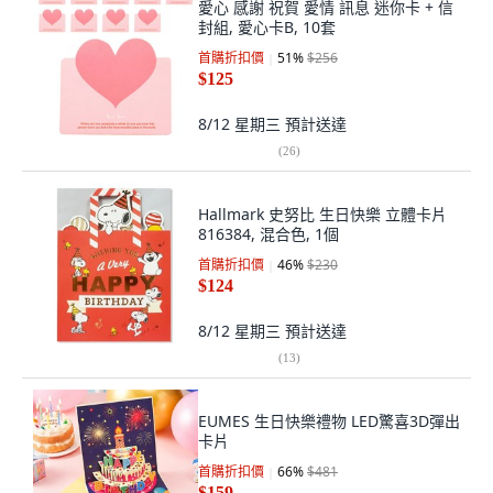
愛心 感謝 祝賀 愛情 訊息 迷你卡 + 信
封組, 愛心卡B, 10套
首購折扣價
51
%
$256
$125
8/12 星期三
預計送達
(
26
)
Hallmark 史努比 生日快樂 立體卡片
816384, 混合色, 1個
首購折扣價
46
%
$230
$124
8/12 星期三
預計送達
(
13
)
EUMES 生日快樂禮物 LED驚喜3D彈出
卡片
首購折扣價
66
%
$481
$159