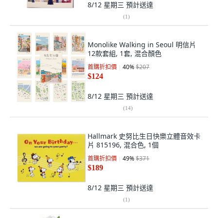
8/12 星期三
預計送達
(
1
)
Monolike Walking in Seoul 明信片
12款套組, 1套, 混合顏色
首購折扣價
40
%
$207
$124
8/12 星期三
預計送達
(
14
)
Hallmark 史努比生日快樂立體音效卡
片 815196, 混合色, 1個
首購折扣價
49
%
$371
$189
8/12 星期三
預計送達
(
1
)