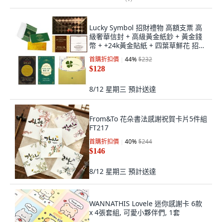
Lucky Symbol 招財禮物 高額支票 高
級奢華信封 + 高級黃金紙鈔 + 黃金錢
幣 + +24k黃金貼紙 + 四葉草鮮花 招財
種子基金 1億組合, 混合顏色, 1套
首購折扣價
44
%
$232
$128
8/12 星期三
預計送達
From&To 花朵書法感謝祝賀卡片5件組
FT217
首購折扣價
40
%
$244
$146
8/12 星期三
預計送達
WANNATHIS Lovele 迷你感謝卡 6款
x 4張套組, 可愛小夥伴們, 1套