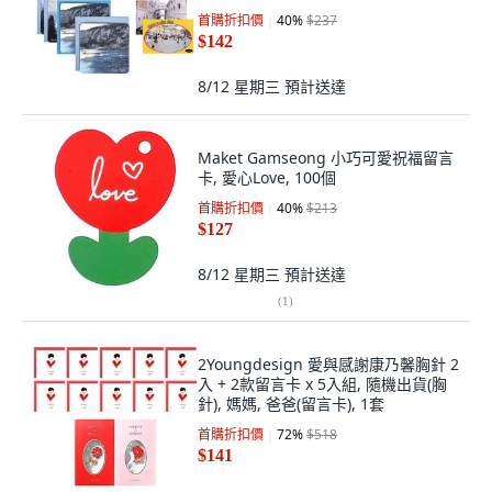
首購折扣價
40
%
$237
$142
8/12 星期三
預計送達
Maket Gamseong 小巧可愛祝福留言
卡, 愛心Love, 100個
首購折扣價
40
%
$213
$127
8/12 星期三
預計送達
(
1
)
2Youngdesign 愛與感謝康乃馨胸針 2
入 + 2款留言卡 x 5入組, 隨機出貨(胸
針), 媽媽, 爸爸(留言卡), 1套
首購折扣價
72
%
$518
$141