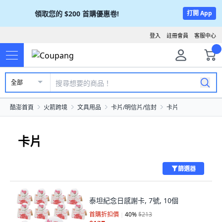
領取您的
$200
首購優惠卷!
打開 App
登入
註冊會員
客服中心
全部
酷澎首頁
火箭跨境
文具用品
卡片/明信片/信封
卡片
卡片
篩選器
泰坦紀念日感謝卡, 7號, 10個
首購折扣價
40
%
$213