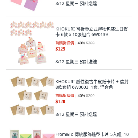
8/12 星期三
預計送達
KHOKURI 可折疊立式禮物包裝生日賀
卡 6款 x 10張組合 6W0139
首購折扣價
40
%
$209
$125
8/12 星期三
預計送達
KHOKURI 感性復古牛皮紙卡片 + 信封
8款套組 6W0003, 1套, 混合色
首購折扣價
40
%
$200
$120
8/12 星期三
預計送達
From&To 傳統服飾造型卡片 5入組, 10