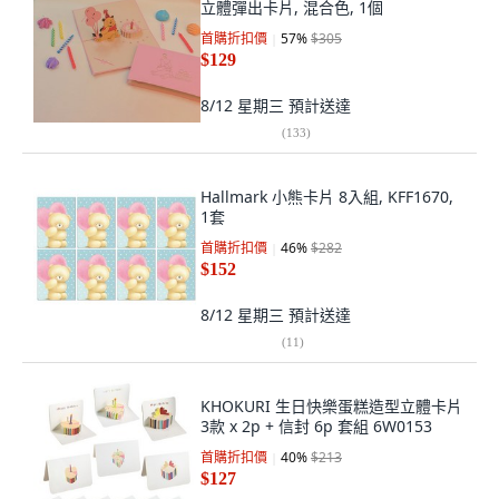
立體彈出卡片, 混合色, 1個
首購折扣價
57
%
$305
$129
8/12 星期三
預計送達
(
133
)
Hallmark 小熊卡片 8入組, KFF1670,
1套
首購折扣價
46
%
$282
$152
8/12 星期三
預計送達
(
11
)
KHOKURI 生日快樂蛋糕造型立體卡片
3款 x 2p + 信封 6p 套組 6W0153
首購折扣價
40
%
$213
$127