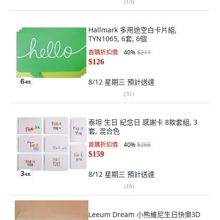
(
13
)
Hallmark 多用途空白卡片組,
TYN1065, 6套, 6個
首購折扣價
40
%
$211
$126
8/12 星期三
預計送達
(
31
)
泰坦 生日 紀念日 感謝卡 8款套組, 3
套, 混合色
首購折扣價
40
%
$266
$159
8/12 星期三
預計送達
(
16
)
Leeum Dream 小熊維尼生日快樂3D