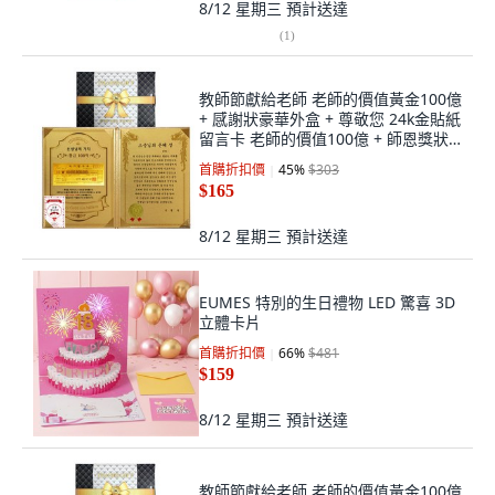
8/12 星期三
預計送達
(
1
)
教師節獻給老師 老師的價值黃金100億
+ 感謝狀豪華外盒 + 尊敬您 24k金貼紙
留言卡 老師的價值100億 + 師恩獎狀
組合, 混合色, 1套
首購折扣價
45
%
$303
$165
8/12 星期三
預計送達
EUMES 特別的生日禮物 LED 驚喜 3D
立體卡片
首購折扣價
66
%
$481
$159
8/12 星期三
預計送達
教師節獻給老師 老師的價值黃金100億