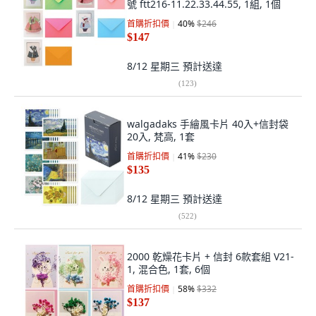
號 ftt216-11.22.33.44.55, 1組, 1個
首購折扣價
40
%
$246
$147
8/12 星期三
預計送達
(
123
)
walgadaks 手繪風卡片 40入+信封袋
20入, 梵高, 1套
首購折扣價
41
%
$230
$135
8/12 星期三
預計送達
(
522
)
2000 乾燥花卡片 + 信封 6款套組 V21-
1, 混合色, 1套, 6個
首購折扣價
58
%
$332
$137