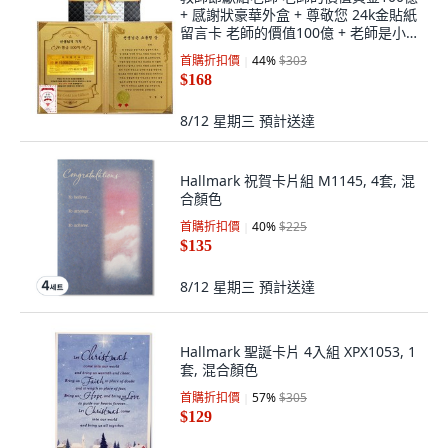
+ 感謝狀豪華外盒 + 尊敬您 24k金貼紙
留言卡 老師的價值100億 + 老師是小
總統獎 套組, 混合色, 1套
首購折扣價
44
%
$303
$168
8/12 星期三
預計送達
Hallmark 祝賀卡片組 M1145, 4套, 混
合顏色
首購折扣價
40
%
$225
$135
8/12 星期三
預計送達
Hallmark 聖誕卡片 4入組 XPX1053, 1
套, 混合顏色
首購折扣價
57
%
$305
$129