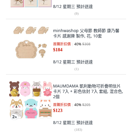
8/12 星期三
預計送達
(
9
)
minhwashop 父母節 教師節 康乃馨
卡片 感謝牌 製作, 花, 10套
首購折扣價
40
%
$308
$184
8/12 星期三
預計送達
(
1
)
MAUMDAMA 凱利動物可折疊明信片
卡片 7入 + 彩色信封 7入 套組, 混合色,
2個
首購折扣價
40
%
$205
$123
8/12 星期三
預計送達
(
183
)