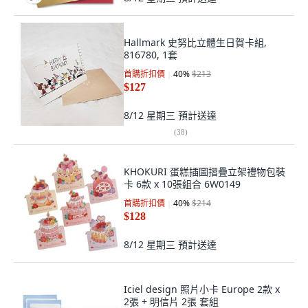
Hallmark 史努比立體生日賀卡組,
816780, 1套
首購折扣價
40
%
$213
$127
8/12 星期三
預計送達
(
38
)
KHOKURI 蛋糕插圖摺疊立架禮物包裝
卡 6款 x 10張組合 6W0149
首購折扣價
40
%
$214
$128
8/12 星期三
預計送達
Iciel design 照片小卡 Europe 2款 x
2張 + 明信片 2張 套組