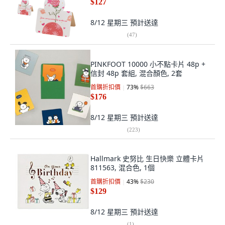
$127
8/12 星期三
預計送達
(
47
)
PINKFOOT 10000 小不點卡片 48p +
信封 48p 套組, 混合顏色, 2套
首購折扣價
73
%
$663
$176
8/12 星期三
預計送達
(
223
)
Hallmark 史努比 生日快樂 立體卡片
811563, 混合色, 1個
首購折扣價
43
%
$230
$129
8/12 星期三
預計送達
(
1
)