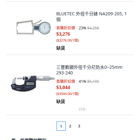
BLUETEC 外徑千分錶 NA209-205, 1
個
首購折扣價
23
%
$4,258
$3,276
(
$3276.00/1個
)
缺貨
三豐數顯外徑千分尺防水0~25mm
293-240
首購折扣價
41
%
$5,195
$3,044
(
$3044.00/1個
)
缺貨
(
13
)
2
3
1