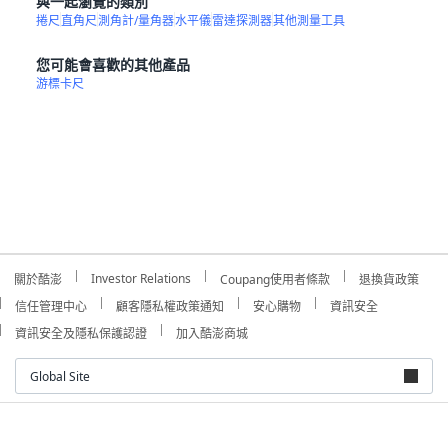
與一起瀏覽的類別
捲尺
直角尺
測角計/量角器
水平儀
雷達探測器
其他測量工具
您可能會喜歡的其他產品
游標卡尺
Investor Relations
關於酷澎
Coupang使用者條款
退換貨政策
信任管理中心
顧客隱私權政策通知
安心購物
資訊安全
資訊安全及隱私保護認證
加入酷澎商城
Global Site