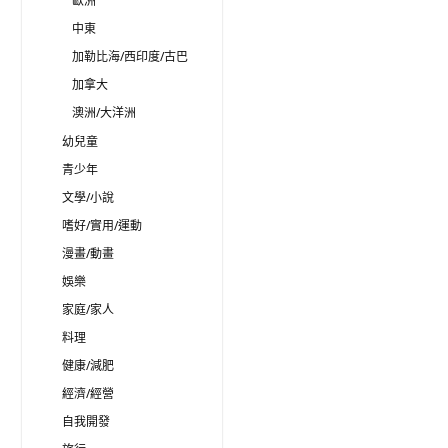
歐洲
中東
加勒比海/西印度/古巴
加拿大
澳洲/大洋洲
幼兒童
青少年
文學/小說
嗜好/實用/運動
漫畫/動畫
娛樂
家庭/家人
料理
健康/減肥
經濟/經營
自我開發