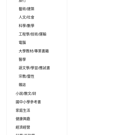
旅行
藝術/建築
人文/社會
科學/數學
工程學/技術/運輸
電腦
大學教材/專業書籍
醫學
語文學/學習/應試書
宗教/靈性
雜誌
小說/散文/詩
國中小學參考書
家庭生活
健康興趣
經濟經營