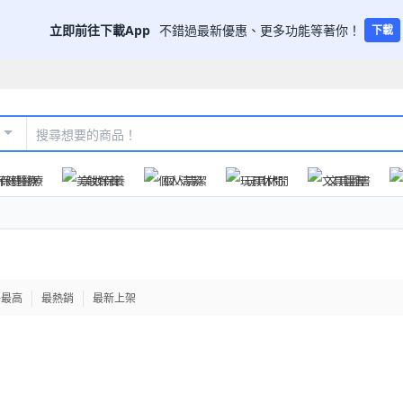
立即前往下載App
不錯過最新優惠、更多功能等著你！
下載
保健醫療
美妝保養
個人清潔
玩具休閒
文具圖書
格最高
最熱銷
最新上架