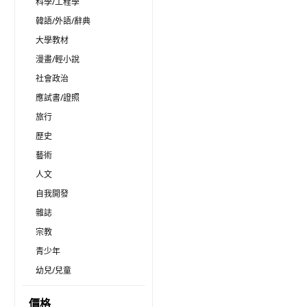
科學/工程學
韓語/外語/辭典
大學教材
漫畫/輕小說
社會政治
應試書/證照
旅行
歷史
藝術
人文
自我開發
雜誌
宗教
青少年
幼兒/兒童
價格