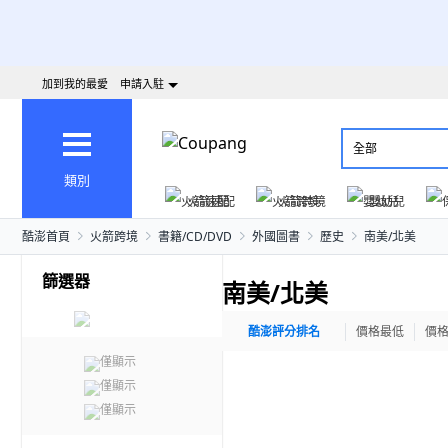
加到我的最愛
申請入駐
全部
類別
火箭速配
火箭跨境
嬰幼兒
酷澎首頁
火箭跨境
書籍/CD/DVD
外國圖書
歷史
南美/北美
篩選器
南美/北美
酷澎評分排名
價格最低
價
僅顯示
僅顯示
僅顯示