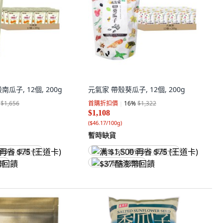
瓜子, 12個, 200g
元氣家 帶殼葵瓜子, 12個, 200g
$1,656
首購折扣價
16
%
$1,322
$1,108
(
$46.17/100g
)
暫時缺貨
省 $75 (王道卡)
满 $1,500 再省 $75 (王道卡)
回饋
$37 酷澎幣回饋