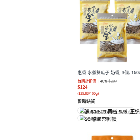
惠香 水煮葵瓜子 奶香, 3個, 160
首購折扣價
40
%
$207
$124
(
$25.83/100g
)
暫時缺貨
满 $1,500 再省 $75 (王道卡)
$6 酷澎幣回饋