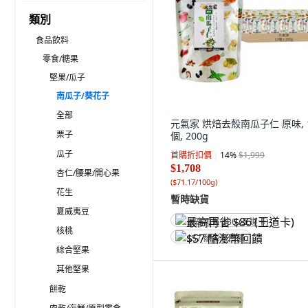
類別
食品飲料
零食/糖果
堅果/瓜子
南瓜子/葵花子
全部
元氣家 烘焙去殼南瓜子仁 原味, 
栗子
個, 200g
瓜子
首購折扣價
14
%
$1,999
$1,708
杏仁/腰果/開心果
(
$71.17/100g
)
花生
暫時缺貨
夏威夷豆
最高再省 $86 (王道卡)
核桃
$57 酷澎幣回饋
綜合堅果
其他堅果
餅乾