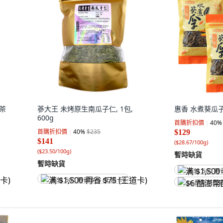
姆茶
蔘大王 未烤原生南瓜子仁, 1包,
惠香 水煮葵瓜子 焦
600g
首購折扣價
40
%
首購折扣價
40
%
$235
$129
$141
(
$28.67/100g
)
(
$23.50/100g
)
暫時缺貨
暫時缺貨
满 $1,500 再
满 $1,500 再省 $75 (王道卡)
$6 酷澎幣回