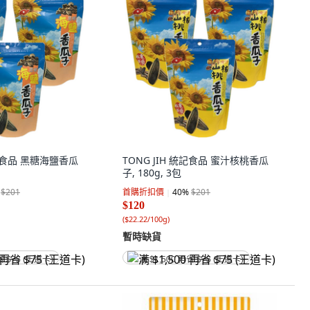
統記食品 黑糖海鹽香瓜
TONG JIH 統記食品 蜜汁核桃香瓜
子, 180g, 3包
$201
首購折扣價
40
%
$201
$120
(
$22.22/100g
)
暫時缺貨
省 $75 (王道卡)
满 $1,500 再省 $75 (王道卡)