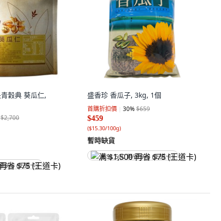
s 長青穀典 葵瓜仁,
盛香珍 香瓜子, 3kg, 1個
首購折扣價
30
%
$659
$2,700
$459
(
$15.30/100g
)
暫時缺貨
满 $1,500 再省 $75 (王道卡)
省 $75 (王道卡)