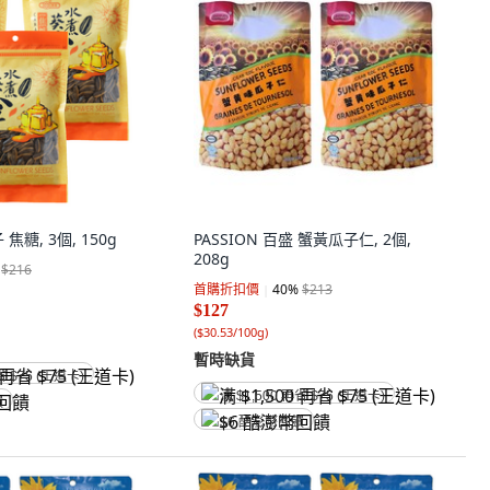
糖, 3個, 150g
PASSION 百盛 蟹黃瓜子仁, 2個,
208g
$216
首購折扣價
40
%
$213
$127
(
$30.53/100g
)
暫時缺貨
省 $75 (王道卡)
满 $1,500 再省 $75 (王道卡)
饋
$6 酷澎幣回饋