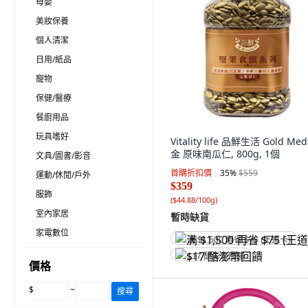
母嬰
美妝保養
個人清潔
日用/紙品
寵物
保健/醫療
餐廚用品
玩具嗜好
Vitality life 品鮮生活 Gold Med
金 原味南瓜仁, 800g, 1個
文具/圖書/影音
首購折扣價
35
%
$559
運動/休閒/戶外
$359
服飾
(
$44.88/100g
)
室內家居
暫時缺貨
家電數位
满 $1,500 再省 $75 (王道卡)
$17 酷澎幣回饋
價格
$
~
搜尋