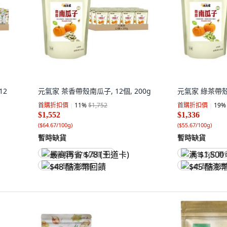
12
元氣家 茶香帶殼南瓜子, 12個, 200g
元氣家 綠茶帶殼南
首購折扣價
11
%
$1,752
首購折扣價
19
%
$1,552
$1,336
(
$64.67/100g
)
(
$55.67/100g
)
暫時缺貨
暫時缺貨
最高再省 $78 (王道卡)
满 $1,500 再
$48 酷澎幣回饋
$45 酷澎幣