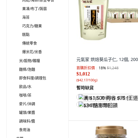
肉乾/海鮮/原型零食
果凍/布丁/蒟蒻
海苔
巧克力/糖果
糕點
傳統零食
爆米花/米香
元氣家 烘焙葵瓜子仁, 12個, 200
米/穀物/雜糧
首購折扣價
18
%
$1,248
麵條/泡麵
$1,012
即食料理/調理包
(
$42.17/100g
)
飲品/水
暫時缺貨
咖啡/茶
满 $1,500 再省 $75 (王道卡)
麥片/沖調
$34 酷澎幣回饋
罐頭/果醬
調味料/醬
食用油