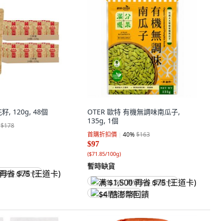
 120g, 48個
OTER 歐特 有機無調味南瓜子,
135g, 1個
$178
首購折扣價
40
%
$163
$97
(
$71.85/100g
)
暫時缺貨
省 $75 (王道卡)
满 $1,500 再省 $75 (王道卡)
$4 酷澎幣回饋