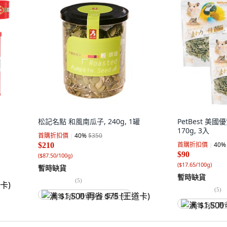
松記名點 和風南瓜子, 240g, 1罐
PetBest 美國
170g, 3入
首購折扣價
40
%
$350
首購折扣價
40
%
$210
$90
(
$87.50/100g
)
(
$17.65/100g
)
暫時缺貨
暫時缺貨
(
5
)
(
5
)
满 $1,500 再省 $75 (王道卡)
满 $1,500 再