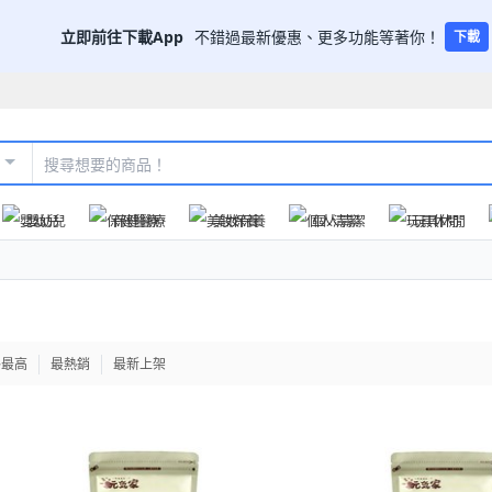
立即前往下載App
不錯過最新優惠、更多功能等著你！
下載
嬰幼兒
保健醫療
美妝保養
個人清潔
玩具休閒
格最高
最熱銷
最新上架