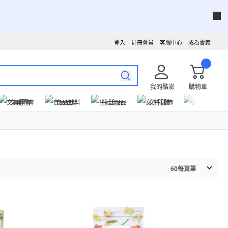
登入
註冊會員
客服中心
成為賣家
我的酷澎
購物車
文具圖書
食品飲料
生活用品
女性服飾
運動戶外
60
每頁筆