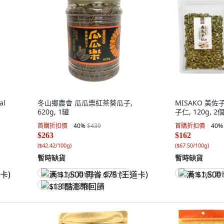
al
冬山鄉農會 瓜瓜樂紅茶葵瓜子,
MISAKO 美
620g, 1罐
子仁, 120g, 2
首購折扣價
40
%
$439
首購折扣價
40
%
$263
$162
(
$42.42/100g
)
(
$67.50/100g
)
暫時缺貨
暫時缺貨
满 $1,500 再省 $75 (王道卡)
满 $1,500 再
$13 酷澎幣回饋