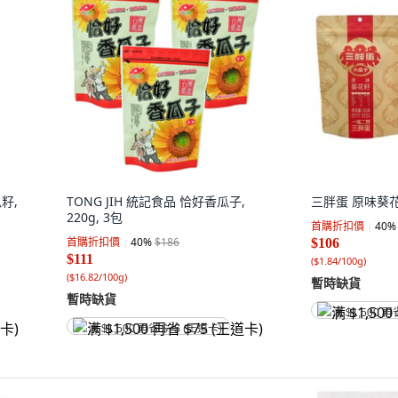
瓜籽,
TONG JIH 統記食品 恰好香瓜子,
三胖蛋 原味葵花籽,
220g, 3包
首購折扣價
40
%
首購折扣價
40
%
$186
$106
$111
(
$1.84/100g
)
(
$16.82/100g
)
暫時缺貨
暫時缺貨
满 $1,500 再
满 $1,500 再省 $75 (王道卡)