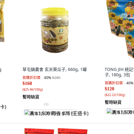
g
草屯鎮農會 玄米葵瓜子, 660g, 1罐
TONG JIH 
子, 180g, 3包
首購折扣價
40
%
$280
首購折扣價
40
%
$168
$120
(
$25.46/100g
)
(
$22.22/100g
)
暫時缺貨
暫時缺貨
(
1
)
满 $1,500 再
满 $1,500 再省 $75 (王道卡)