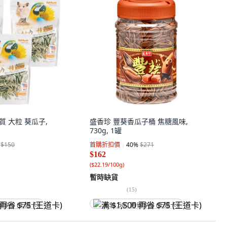
優質 大粒 葵瓜子,
盛香珍 豐葵香瓜子桶 焦糖風味,
730g, 1罐
$150
首購折扣價
40
%
$271
$162
(
$22.19/100g
)
暫時缺貨
(
15
)
省 $75 (王道卡)
满 $1,500 再省 $75 (王道卡)