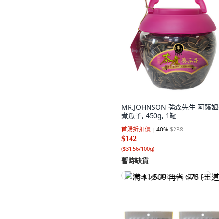
MR.JOHNSON 強森先生 阿薩
煮瓜子, 450g, 1罐
首購折扣價
40
%
$238
$142
(
$31.56/100g
)
暫時缺貨
满 $1,500 再省 $75 (王道卡)