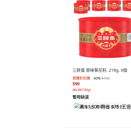
三胖蛋 原味葵花籽, 218g, 6個
首購折扣價
40
%
$150
$90
(
$6.88/100g
)
暫時缺貨
满 $1,500 再省 $75 (王道卡)