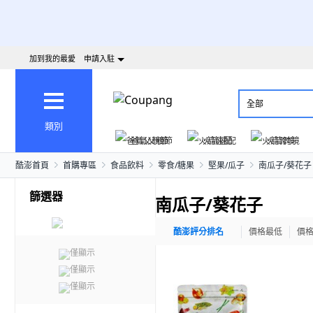
加到我的最愛
申請入駐
全部
類別
爸氣父親節
火箭速配
火箭跨境
酷澎首頁
首購專區
食品飲料
零食/糖果
堅果/瓜子
南瓜子/葵花子
篩選器
南瓜子/葵花子
酷澎評分排名
價格最低
價
僅顯示
僅顯示
僅顯示