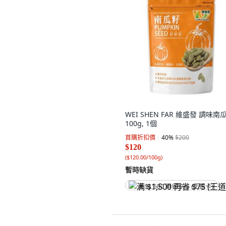
WEI SHEN FAR 維盛發 調味南
100g, 1個
首購折扣價
40
%
$200
$120
(
$120.00/100g
)
暫時缺貨
满 $1,500 再省 $75 (王道卡)