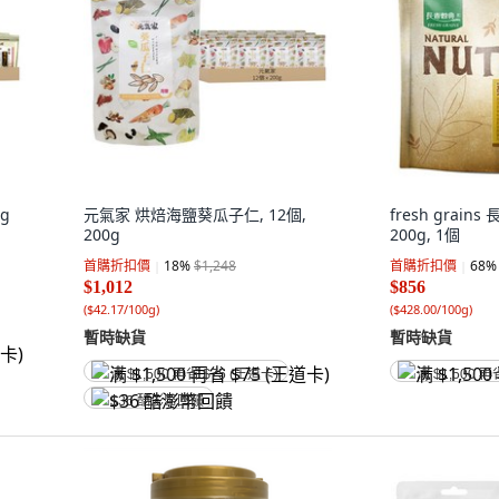
g
元氣家 烘焙海鹽葵瓜子仁, 12個,
fresh grain
200g
200g, 1個
首購折扣價
18
%
$1,248
首購折扣價
68
%
$1,012
$856
(
$42.17/100g
)
(
$428.00/100g
)
暫時缺貨
暫時缺貨
满 $1,500 再省 $75 (王道卡)
满 $1,500 再
$36 酷澎幣回饋