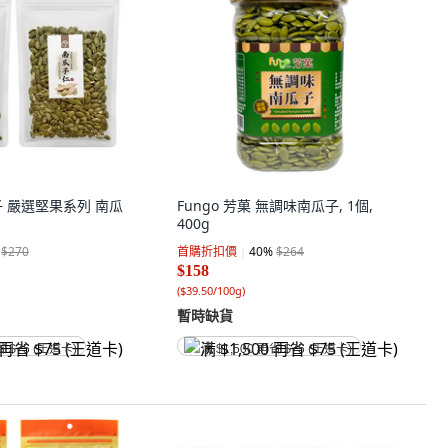
佐子 嚴選堅果系列 南瓜
Fungo 芳菓 無調味南瓜子, 1個,
個
400g
$270
首購折扣價
40
%
$264
$158
(
$39.50/100g
)
暫時缺貨
省 $75 (王道卡)
满 $1,500 再省 $75 (王道卡)