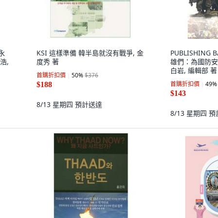
永
KSI 這樣準備 韓半島就沒有戰爭, 金
PUBLISHING
浩,
度秀 著
雄們：為國防安
白岩, 編輯部 著
首購折扣價
50
%
$376
首購折扣價
49
%
$188
$143
8/13 星期四
預計送達
8/13 星期四
預