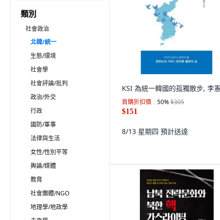
類別
社會政治
北韓/統一
生態/環境
社會學
社會評論/批判
KSI 為統一韓國的孤獨散步, 李
政治/外交
首購折扣價
50
%
$305
行政
$151
國防/軍事
8/13 星期四
預計送達
法律與生活
女性/性別平等
輿論/媒體
教育
社會團體/NGO
地理學/地政學