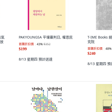
核氣
PAKYOUNGSA 平壤審判日, 權恩民
T-IME Books 
不放
究院
首購折扣價
43
%
$352
首購折扣價
48
%
$199
$240
8/13 星期四
預計送達
8/13 星期四
預