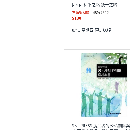
Jakga 和平之路 統一之路
首購折扣價
48
%
$352
$180
8/13 星期四
預計送達
SNUPRESS 脫北者的公私關係