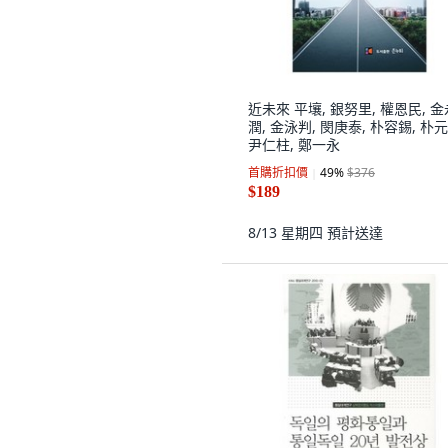
近未來 平壤, 銀努里, 權恩民, 金
潤, 金泳判, 閔庚泰, 朴容錫, 朴元
尹仁柱, 鄭一永
首購折扣價
49
%
$376
$189
8/13 星期四
預計送達