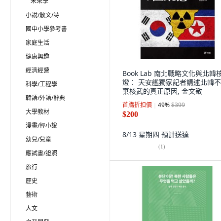
未來學
小說/散文/詩
國中小學參考書
家庭生活
健康興趣
經濟經營
Book Lab 南北戰略文化與北韓
燈： 天安艦獨家記者講述北韓
科學/工程學
棄核武的真正原因, 金文敬
韓語/外語/辭典
首購折扣價
49
%
$399
大學教材
$200
漫畫/輕小說
8/13 星期四
預計送達
幼兒/兒童
(
1
)
應試書/證照
旅行
歷史
藝術
人文