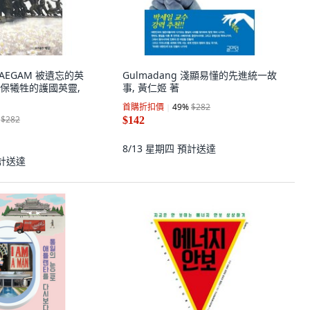
 BAEGAM 被遺忘的英
Gulmadang 淺顯易懂的先進統一故
保犧牲的護國英靈,
事, 黃仁姬 著
首購折扣價
49
%
$282
$282
$142
8/13 星期四
預計送達
計送達