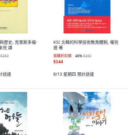
一與歷史, 克里斯多福·
KSI 北韓的科學技術教育體制, 權完
承完 譯
道 著
$282
首購折扣價
48
%
$282
$144
計送達
8/13 星期四
預計送達