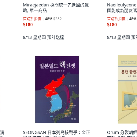
Miraejaedan 探問統一先進國的戰
Naeileulyeo
略, 單一商品
國能成為朋友嗎
首購折扣價
48
%
$352
首購折扣價
48
%
$180
$180
8/13 星期四
預計送達
8/13 星期四
預
與溝
SEONGSAN 日本列島核戰爭：金正
Orum 分裂