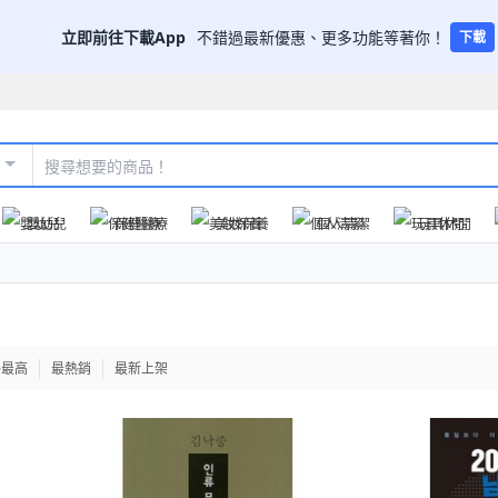
立即前往下載App
不錯過最新優惠、更多功能等著你！
下載
嬰幼兒
保健醫療
美妝保養
個人清潔
玩具休閒
格最高
最熱銷
最新上架