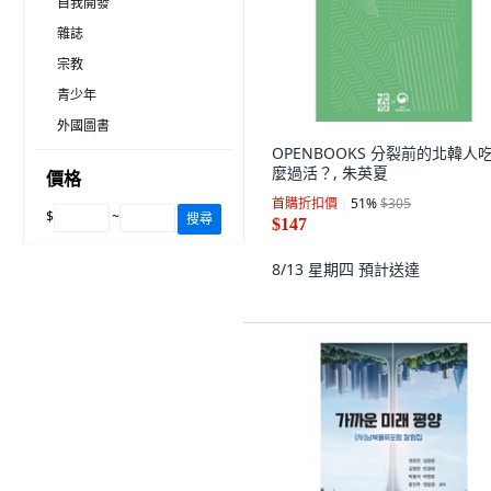
自我開發
雜誌
宗教
青少年
外國圖書
OPENBOOKS 分裂前的北韓人
麼過活？, 朱英夏
價格
首購折扣價
51
%
$305
$
~
搜尋
$147
8/13 星期四
預計送達