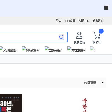
登入
註冊會員
客服中心
成為賣家
我的酷澎
購物車
文具圖書
食品飲料
生活用品
女性服飾
運動戶外
60
每頁筆