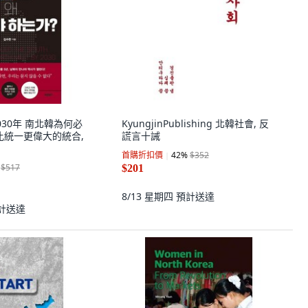
 2030年 南北韓為何必
KyungjinPublishing 北韓社會, 反
比統一更偉大的統合,
謊言十誡
首購折扣價
42
%
$352
$517
$201
8/13 星期四
預計送達
計送達