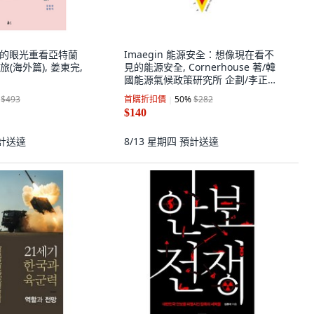
統一的眼光重看亞特蘭
Imaegin 能源安全：想像現在看不
(海外篇), 姜東完,
見的能源安全, Cornerhouse 著/韓
國能源氣候政策研究所 企劃/李正弼,
趙寶英, 權承文, 劉叡智 共譯
$493
首購折扣價
50
%
$282
$140
計送達
8/13 星期四
預計送達