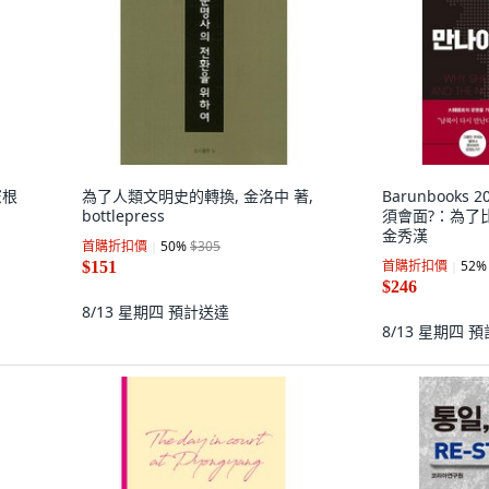
憲根
為了人類文明史的轉換, 金洛中 著,
Barunbooks
bottlepress
須會面?：為了
金秀漢
首購折扣價
50
%
$305
首購折扣價
52
%
$151
$246
8/13 星期四
預計送達
8/13 星期四
預