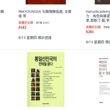
北韓
PAKYOUNGSA 北韓理解指南, 全賢
HanulAcad
俊 等
力：角色與展望,
孝,奧斯汀·龍,
首購折扣價
41
%
$587
共著/李根旭 編
首購折扣價
50
%
$343
$281
8/13 星期四
預計送達
8/13 星期四
預