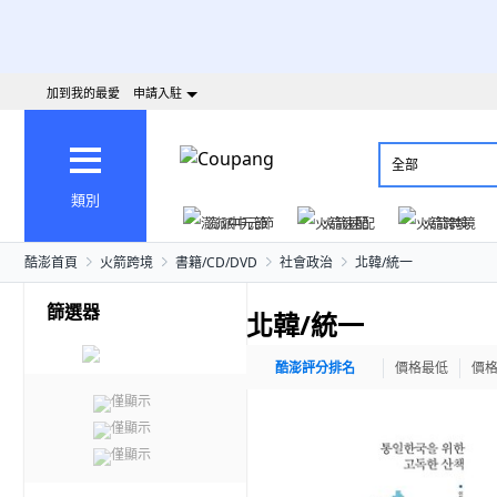
加到我的最愛
申請入駐
全部
類別
澎派中元節
火箭速配
火箭跨境
酷澎首頁
火箭跨境
書籍/CD/DVD
社會政治
北韓/統一
篩選器
北韓/統一
酷澎評分排名
價格最低
價
僅顯示
僅顯示
僅顯示