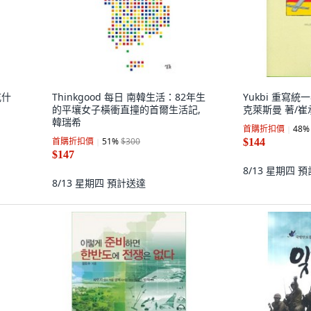
吃什
Thinkgood 每日 南韓生活：82年生
Yukbi 重寫統
的平壤女子橫衝直撞的首爾生活記,
克萊斯曼 著/崔
韓瑞希
首購折扣價
48
%
首購折扣價
51
%
$300
$144
$147
8/13 星期四
預
8/13 星期四
預計送達