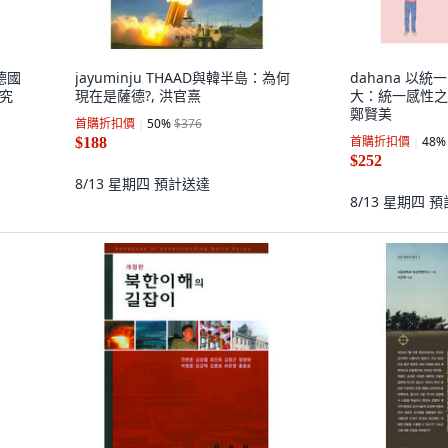
德國
jayuminju THAAD與韓半島：為何
dahana 以
研究
現在是薩德?, 洪官熹
大：統一感性之旅
鄭賢美
首購折扣價
50
%
$376
首購折扣價
48
%
$188
$252
8/13 星期四
預計送達
8/13 星期四
預