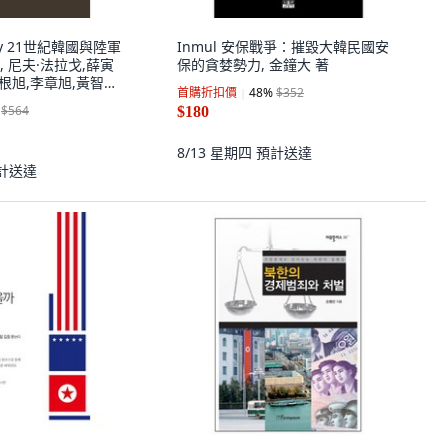
emy 21世紀韓國與陸軍
Inmul 安保戰爭：摧毀大韓民國安
 尼夫·法拉戈,薛寅
保的貪婪勢力, 金鐘大 著
李根旭,李章旭,黃智煥
首購折扣價
48
%
$352
$564
$180
8/13 星期四
預計送達
計送達