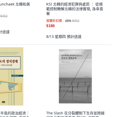
neunchaek 北韓和美
KSI 北韓的經濟犯罪與處罰 ： 從規
範控制瞭解北韓的法律實現, 孫幸善
著
$352
首購折扣價
48
%
$352
$180
計送達
8/13 星期四
預計送達
朝鮮半島的政治經濟：
The Slash 在分裂體制下生存並跨越