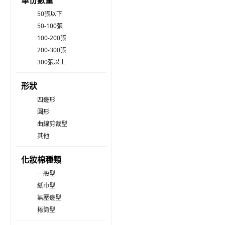
單份數量
50張以下
50-100張
100-200張
200-300張
300張以上
形狀
四邊形
圓形
曲線剪裁型
其他
化妝棉種類
一般型
紙巾型
無壓邊型
捲筒型