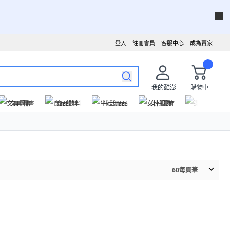
登入
註冊會員
客服中心
成為賣家
我的酷澎
購物車
文具圖書
食品飲料
生活用品
女性服飾
運動戶外
60
每頁筆