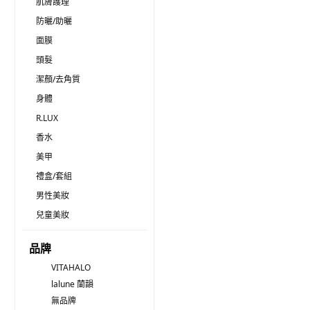
肌膚護理
防曬/助曬
面膜
頭髮
潔顏/去角質
身體
R.LUX
香水
美甲
禮盒/套組
男性美妝
兒童美妝
品牌
VITAHALO
lalune 蘭韻
無品牌