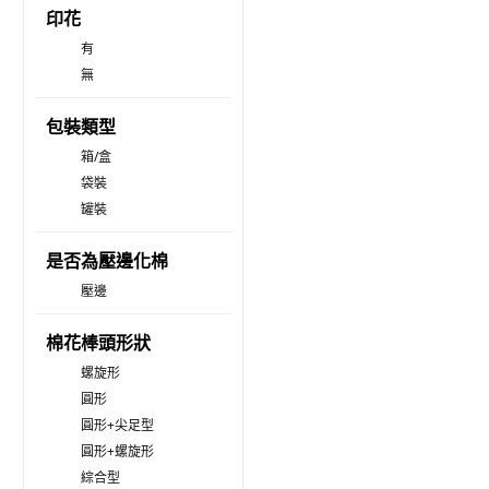
印花
有
無
包裝類型
箱/盒
袋裝
罐裝
是否為壓邊化棉
壓邊
棉花棒頭形狀
螺旋形
圓形
圓形+尖足型
圓形+螺旋形
綜合型