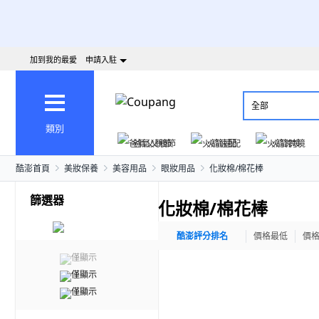
加到我的最愛
申請入駐
全部
類別
爸氣父親節
火箭速配
火箭跨境
酷澎首頁
美妝保養
美容用品
眼妝用品
化妝棉/棉花棒
篩選器
化妝棉/棉花棒
酷澎評分排名
價格最低
價
僅顯示
僅顯示
僅顯示