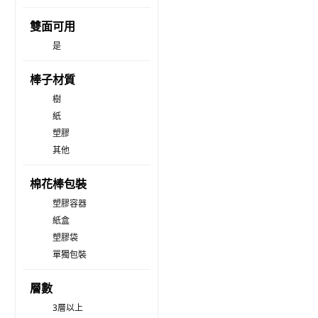
雙面可用
是
棒子材質
樹
紙
塑膠
其他
棉花棒包裝
塑膠容器
紙盒
塑膠袋
單獨包裝
層數
3層以上