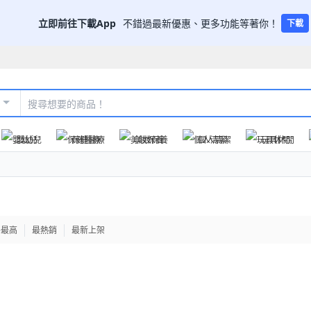
立即前往下載App
不錯過最新優惠、更多功能等著你！
下載
嬰幼兒
保健醫療
美妝保養
個人清潔
玩具休閒
格最高
最熱銷
最新上架