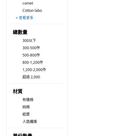
comet
Cotton labo
+ 查看更多
Hello Kitty 凱蒂貓
MY SCHEMING 我的心機
CHRISMA
BANILA CO 芭妮蘭
MediFlower
INNISFREE
SONAK SONAK
URBAN LEAVES
COACOS
FINDYOU
Roaze 柔仕
OMA&Baby 拭拭樂
Yan Jing 妍淨
Ariul 艾藜兒
swanicoco
總數量
300以下
300-500件
500-800件
800-1,200件
1,200-2,000件
超過 2,000
材質
有機棉
純棉
紙漿
人造纖維