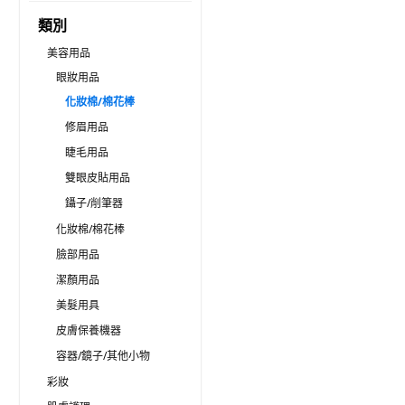
類別
美容用品
眼妝用品
化妝棉/棉花棒
修眉用品
睫毛用品
雙眼皮貼用品
鑷子/削筆器
化妝棉/棉花棒
臉部用品
潔顏用品
美髮用具
皮膚保養機器
容器/鏡子/其他小物
彩妝