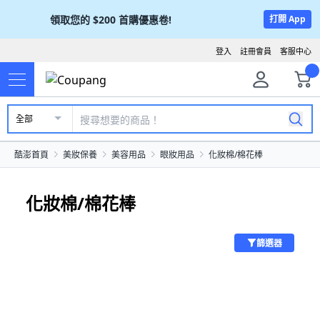
領取您的
$200
首購優惠卷!
打開 App
登入
註冊會員
客服中心
全部
酷澎首頁
美妝保養
美容用品
眼妝用品
化妝棉/棉花棒
化妝棉/棉花棒
篩選器