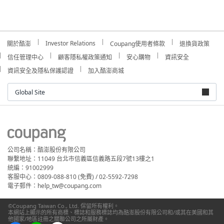
Investor Relations
關於酷澎
Coupang使用者條款
退換貨政策
信任管理中心
顧客隱私權政策通知
安心購物
資訊安全
資訊安全及隱私保護認證
加入酷澎商城
Global Site
公司名稱：酷澎股份有限公司
聯繫地址：11049 台北市信義區信義路五段7號13樓之1
統編：91002999
客服中心：0809-088-810 (免費) / 02-5592-7298
電子郵件：help_tw@coupang.com
©Coupang Taiwan Co., Ltd. 保留所有權利。
本網站上顯示的所有商標、標誌和服務標誌均為酷澎股份有限公司和/或其在美國和其
他國家/地區註冊之關聯公司之所屬財產。