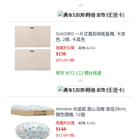
(
2
)
满 $1,500 再省 $75 (王道卡)
SUnORO 一片式鳳梨格乾髮帽, 卡其
色, 2條, 卡其色
首購折扣價
40
%
$250
$150
(
$75.00/1個
)
明天 8/12 (三)
預計送達
(
1
)
满 $1,500 再省 $75 (王道卡)
minono 米諾諾 甜心浴帽 直徑28cm,
顏色隨機, 12個
首購折扣價
40
%
$240
$144
(
$12.00/1個
)