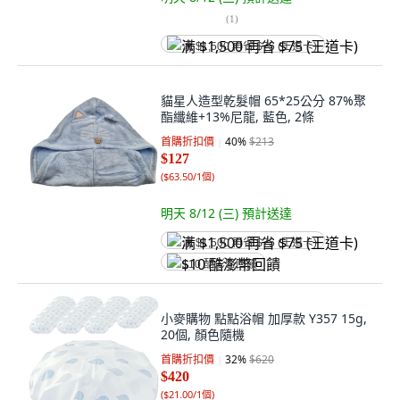
(
1
)
满 $1,500 再省 $75 (王道卡)
貓星人造型乾髮帽 65*25公分 87%聚
酯纖維+13%尼龍, 藍色, 2條
首購折扣價
40
%
$213
$127
(
$63.50/1個
)
明天 8/12 (三)
預計送達
满 $1,500 再省 $75 (王道卡)
$10 酷澎幣回饋
小麥購物 點點浴帽 加厚款 Y357 15g,
20個, 顏色隨機
首購折扣價
32
%
$620
$420
(
$21.00/1個
)