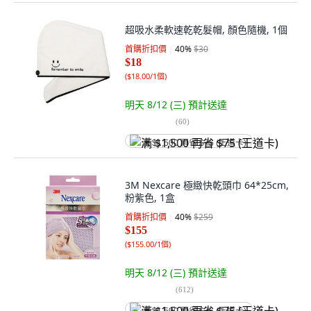
超吸水柔軟速乾乾髮帽, 顏色隨機, 1個
首購折扣價
40
%
$30
$18
(
$18.00/1個
)
明天 8/12 (三)
預計送達
(
60
)
满 $1,500 再省 $75 (王道卡)
3M Nexcare 極緻快乾頭巾 64*25cm,
粉紫色, 1盒
首購折扣價
40
%
$259
$155
(
$155.00/1個
)
明天 8/12 (三)
預計送達
(
612
)