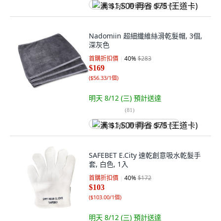
满 $1,500 再省 $75 (王道卡)
Nadomiin 超細纖維絲滑乾髮帽, 3個,
深灰色
首購折扣價
40
%
$283
$169
(
$56.33/1個
)
明天 8/12 (三)
預計送達
(
81
)
满 $1,500 再省 $75 (王道卡)
SAFEBET E.City 速乾創意吸水乾髮手
套, 白色, 1入
首購折扣價
40
%
$172
$103
(
$103.00/1個
)
明天 8/12 (三)
預計送達