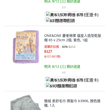
明天 8/12 (三)
預計送達
(
2
)
满 $1,500 再省 $75 (王道卡)
$3 酷澎幣回饋
ONE&ONE 慶峯棉業 貓星人造型乾髮
帽 65 x 25cm 2個, 紫色, 1組
首購折扣價
40
%
$213
$127
(
$127.00/1個
)
明天 8/12 (三)
預計送達
(
4
)
满 $1,500 再省 $75 (王道卡)
$10 酷澎幣回饋
雅絨 柔舒毛巾 擦髮巾 b3906, 顏色隨
機, 1入