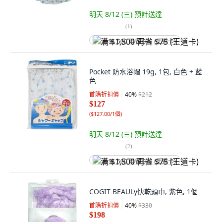
明天 8/12 (三)
預計送達
(
1
)
满 $1,500 再省 $75 (王道卡)
Pocket 防水浴帽 19g, 1包, 白色 + 藍
色
首購折扣價
40
%
$212
$127
(
$127.00/1個
)
明天 8/12 (三)
預計送達
(
2
)
满 $1,500 再省 $75 (王道卡)
COGIT BEAULy快乾頭巾, 紫色, 1個
首購折扣價
40
%
$330
$198