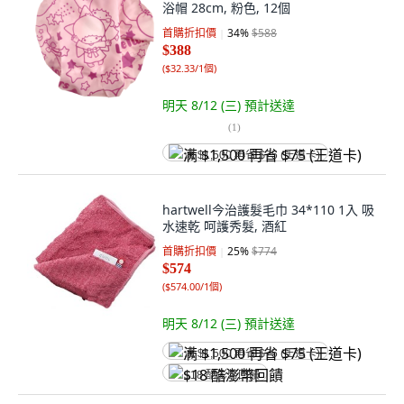
浴帽 28cm, 粉色, 12個
首購折扣價
34
%
$588
$388
(
$32.33/1個
)
明天 8/12 (三)
預計送達
(
1
)
满 $1,500 再省 $75 (王道卡)
hartwell今治護髮毛巾 34*110 1入 吸
水速乾 呵護秀髮, 酒紅
首購折扣價
25
%
$774
$574
(
$574.00/1個
)
明天 8/12 (三)
預計送達
满 $1,500 再省 $75 (王道卡)
$18 酷澎幣回饋