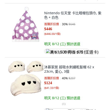
Nintendo 任天堂 卡比睡帽包頭巾, 紫
色 + 白色
首購折扣價
30
%
$646
$446
(
$446.00/1個
)
明天 8/12 (三)
預計送達
满 $1,500 再省 $75 (王道卡)
沐慕家居 超吸水刺繡乾髮帽 62 x
23cm, 愛心, 3個
首購折扣價
40
%
$207
$124
(
$41.33/1個
)
明天 8/12 (三)
預計送達
(
1
)