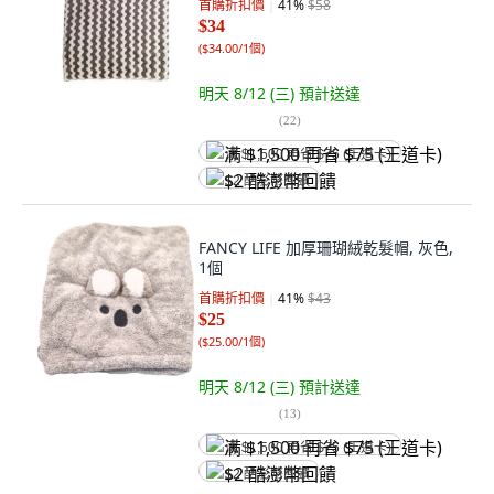
首購折扣價
41
%
$58
$34
(
$34.00/1個
)
明天 8/12 (三)
預計送達
(
22
)
满 $1,500 再省 $75 (王道卡)
$2 酷澎幣回饋
FANCY LIFE 加厚珊瑚絨乾髮帽, 灰色,
1個
首購折扣價
41
%
$43
$25
(
$25.00/1個
)
明天 8/12 (三)
預計送達
(
13
)
满 $1,500 再省 $75 (王道卡)
$2 酷澎幣回饋