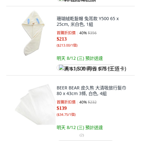
珊瑚絨乾髮帽 兔耳款 Y500 65 x
25cm, 米白色, 1組
首購折扣價
40
%
$356
$213
(
$213.00/1個
)
明天 8/12 (三)
預計送達
满 $1,500 再省 $75 (王道卡)
BEER BEAR 皮久熊 大清吸旅行髮巾
80 x 43cm 3條, 白色, 4組
首購折扣價
40
%
$232
$139
(
$34.75/1個
)
明天 8/12 (三)
預計送達
(
2
)