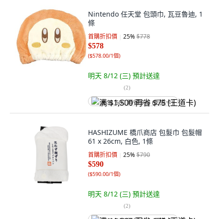
Nintendo 任天堂 包頭巾, 瓦豆魯迪, 1
條
首購折扣價
25
%
$778
$578
(
$578.00/1個
)
明天 8/12 (三)
預計送達
(
2
)
满 $1,500 再省 $75 (王道卡)
HASHIZUME 橋爪商店 包髮巾 包髮帽
61 x 26cm, 白色, 1條
首購折扣價
25
%
$790
$590
(
$590.00/1個
)
明天 8/12 (三)
預計送達
(
2
)