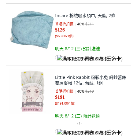
Incare 棉絨吸水頭巾, 天藍, 2條
首購折扣價
40
%
$211
$126
(
$63.00/1個
)
明天 8/12 (三)
預計送達
满 $1,500 再省 $75 (王道卡)
Little Pink Rabbit 粉彩小兔 網紗蕾絲
雙層浴帽 12個, 蕾絲, 1組
首購折扣價
40
%
$319
$191
(
$191.00/1個
)
明天 8/12 (三)
預計送達
(
1
)
满 $1,500 再省 $75 (王道卡)