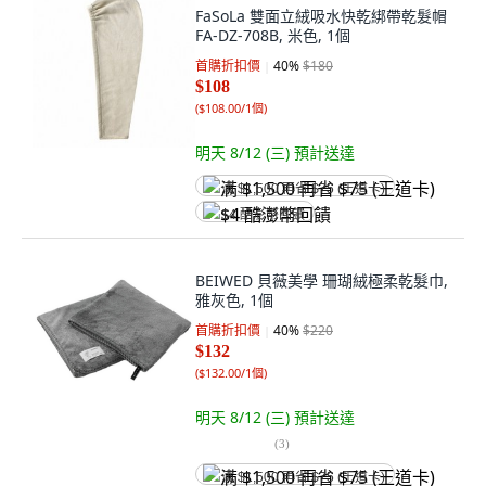
FaSoLa 雙面立絨吸水快乾綁帶乾髮帽
FA-DZ-708B, 米色, 1個
首購折扣價
40
%
$180
$108
(
$108.00/1個
)
明天 8/12 (三)
預計送達
满 $1,500 再省 $75 (王道卡)
$4 酷澎幣回饋
BEIWED 貝薇美學 珊瑚絨極柔乾髮巾,
雅灰色, 1個
首購折扣價
40
%
$220
$132
(
$132.00/1個
)
明天 8/12 (三)
預計送達
(
3
)
满 $1,500 再省 $75 (王道卡)