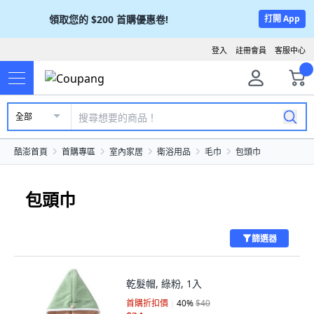
領取您的
$200
首購優惠卷!
打開 App
登入
註冊會員
客服中心
全部
酷澎首頁
首購專區
室內家居
衛浴用品
毛巾
包頭巾
包頭巾
篩選器
乾髮帽, 綠粉, 1入
首購折扣價
40
%
$40