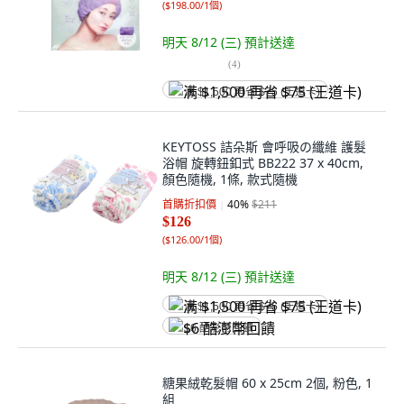
(
$198.00/1個
)
明天 8/12 (三)
預計送達
(
4
)
满 $1,500 再省 $75 (王道卡)
KEYTOSS 詰朵斯 會呼吸の纖維 護髮
浴帽 旋轉鈕釦式 BB222 37 x 40cm,
顏色隨機, 1條, 款式隨機
首購折扣價
40
%
$211
$126
(
$126.00/1個
)
明天 8/12 (三)
預計送達
满 $1,500 再省 $75 (王道卡)
$6 酷澎幣回饋
糖果絨乾髮帽 60 x 25cm 2個, 粉色, 1
組