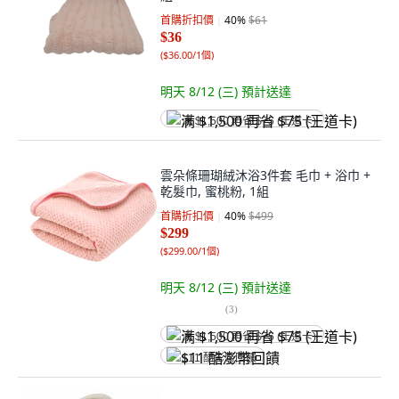
首購折扣價
40
%
$61
$36
(
$36.00/1個
)
明天 8/12 (三)
預計送達
满 $1,500 再省 $75 (王道卡)
雲朵條珊瑚絨沐浴3件套 毛巾 + 浴巾 +
乾髮巾, 蜜桃粉, 1組
首購折扣價
40
%
$499
$299
(
$299.00/1個
)
明天 8/12 (三)
預計送達
(
3
)
满 $1,500 再省 $75 (王道卡)
$11 酷澎幣回饋