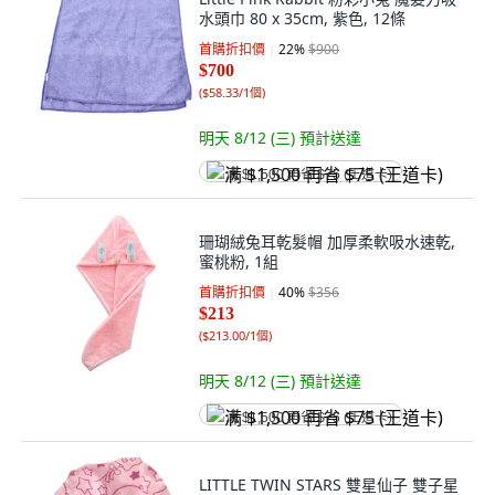
水頭巾 80 x 35cm, 紫色, 12條
首購折扣價
22
%
$900
$700
(
$58.33/1個
)
明天 8/12 (三)
預計送達
满 $1,500 再省 $75 (王道卡)
珊瑚絨兔耳乾髮帽 加厚柔軟吸水速乾,
蜜桃粉, 1組
首購折扣價
40
%
$356
$213
(
$213.00/1個
)
明天 8/12 (三)
預計送達
满 $1,500 再省 $75 (王道卡)
LITTLE TWIN STARS 雙星仙子 雙子星