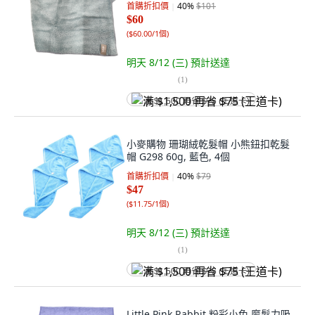
首購折扣價
40
%
$101
$60
(
$60.00/1個
)
明天 8/12 (三)
預計送達
(
1
)
满 $1,500 再省 $75 (王道卡)
小麥購物 珊瑚絨乾髮帽 小熊鈕扣乾髮
帽 G298 60g, 藍色, 4個
首購折扣價
40
%
$79
$47
(
$11.75/1個
)
明天 8/12 (三)
預計送達
(
1
)
满 $1,500 再省 $75 (王道卡)
Little Pink Rabbit 粉彩小兔 魔髮力吸