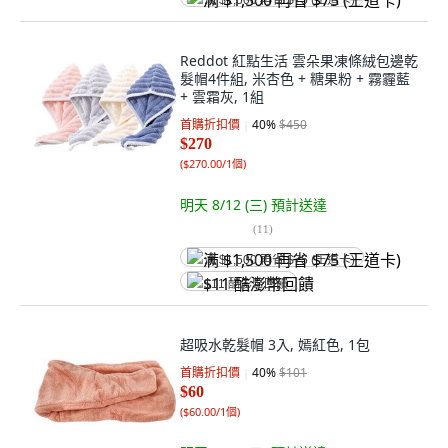
满 $1,500 再省 $75 (王道卡)
Reddot 紅點生活 雲朵果凍條絨包邊乾
髮帽4件組, 米杏色 + 糖果粉 + 霧霾藍
+ 雲霜灰, 1組
首購折扣價
40
%
$450
$270
(
$270.00/1個
)
明天 8/12 (三)
預計送達
(
11
)
满 $1,500 再省 $75 (王道卡)
$11 酷澎幣回饋
超吸水乾髮帽 3入, 嫣紅色, 1包
首購折扣價
40
%
$101
$60
(
$60.00/1個
)