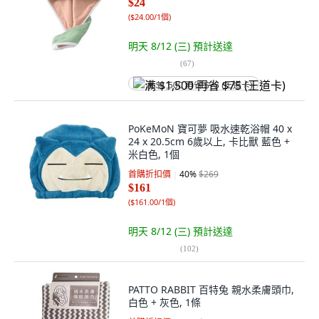
$24
(
$24.00/1個
)
明天 8/12 (三)
預計送達
(
67
)
满 $1,500 再省 $75 (王道卡)
PoKeMoN 寶可夢 吸水速乾浴帽 40 x
24 x 20.5cm 6歲以上, 卡比獸 藍色 +
米白色, 1個
首購折扣價
40
%
$269
$161
(
$161.00/1個
)
明天 8/12 (三)
預計送達
(
102
)
PATTO RABBIT 百特兔 親水柔膚頭巾,
白色 + 灰色, 1條