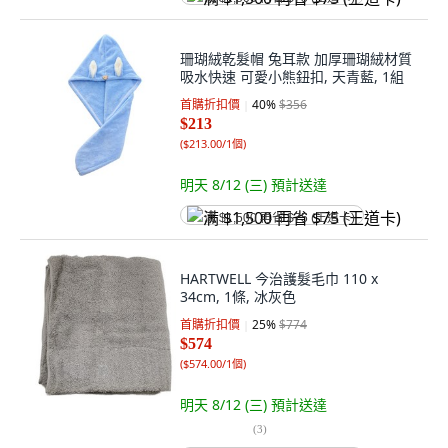
珊瑚絨乾髮帽 兔耳款 加厚珊瑚絨材質
吸水快速 可愛小熊鈕扣, 天青藍, 1組
首購折扣價
40
%
$356
$213
(
$213.00/1個
)
明天 8/12 (三)
預計送達
满 $1,500 再省 $75 (王道卡)
HARTWELL 今治護髮毛巾 110 x
34cm, 1條, 冰灰色
首購折扣價
25
%
$774
$574
(
$574.00/1個
)
明天 8/12 (三)
預計送達
(
3
)