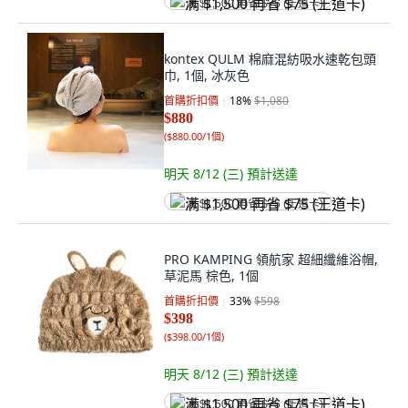
满 $1,500 再省 $75 (王道卡)
kontex QULM 棉麻混紡吸水速乾包頭
巾, 1個, 冰灰色
首購折扣價
18
%
$1,080
$880
(
$880.00/1個
)
明天 8/12 (三)
預計送達
满 $1,500 再省 $75 (王道卡)
PRO KAMPING 領航家 超細纖維浴帽,
草泥馬 棕色, 1個
首購折扣價
33
%
$598
$398
(
$398.00/1個
)
明天 8/12 (三)
預計送達
满 $1,500 再省 $75 (王道卡)