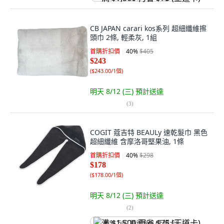
CB JAPAN carari kos系列 超細纖維擦
頭巾 2條, 輕柔灰, 1組
首購折扣價
40
%
$405
$243
(
$243.00/1個
)
明天 8/12 (三)
預計送達
(
3
)
COGIT 蔻吉特 BEAULy 速乾髮巾 黑色
超細纖維 含摩洛哥堅果油, 1條
首購折扣價
40
%
$298
$178
(
$178.00/1個
)
明天 8/12 (三)
預計送達
(
2
)
满 $1,500 再省 $75 (王道卡)