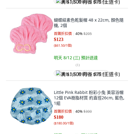
满 $1,500 再省 $75 (王道卡)
蝴蝶結素色乾髮帽 48 x 22cm, 顏色隨
機, 2個
首購折扣價
40
%
$205
$123
(
$61.50/1個
)
明天 8/12 (三)
預計送達
(
1
)
满 $1,500 再省 $75 (王道卡)
Little Pink Rabbit 粉彩小兔 美容浴帽
12個 EVA樹脂材質 約直徑26cm, 藍色,
1組
首購折扣價
40
%
$300
$180
(
$180.00/1個
)