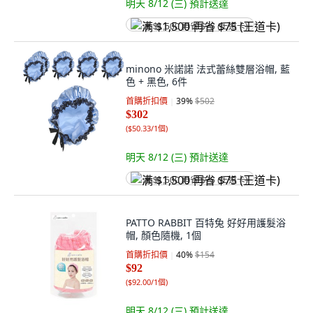
明天 8/12 (三)
預計送達
满 $1,500 再省 $75 (王道卡)
minono 米諾諾 法式蕾絲雙層浴帽, 藍
色 + 黑色, 6件
首購折扣價
39
%
$502
$302
(
$50.33/1個
)
明天 8/12 (三)
預計送達
满 $1,500 再省 $75 (王道卡)
PATTO RABBIT 百特兔 好好用護髮浴
帽, 顏色隨機, 1個
首購折扣價
40
%
$154
$92
(
$92.00/1個
)
明天 8/12 (三)
預計送達