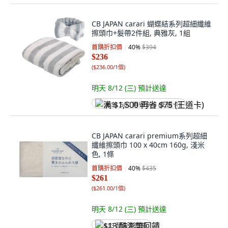
CB JAPAN carari 蝴蝶結系列超細纖維
擦頭巾+髮帶2件組, 典雅灰, 1組
首購折扣價
40
%
$394
$236
(
$236.00/1個
)
明天 8/12 (三)
預計送達
满 $1,500 再省 $75 (王道卡)
CB JAPAN carari premium系列超細
纖維擦頭巾 100 x 40cm 160g, 淺米
色, 1條
首購折扣價
40
%
$435
$261
(
$261.00/1個
)
明天 8/12 (三)
預計送達
$13 酷澎幣回饋