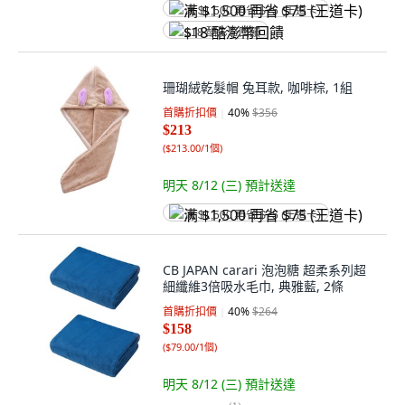
满 $1,500 再省 $75 (王道卡)
$18 酷澎幣回饋
珊瑚絨乾髮帽 兔耳款, 咖啡棕, 1組
首購折扣價
40
%
$356
$213
(
$213.00/1個
)
明天 8/12 (三)
預計送達
满 $1,500 再省 $75 (王道卡)
CB JAPAN carari 泡泡糖 超柔系列超
細纖維3倍吸水毛巾, 典雅藍, 2條
首購折扣價
40
%
$264
$158
(
$79.00/1個
)
明天 8/12 (三)
預計送達