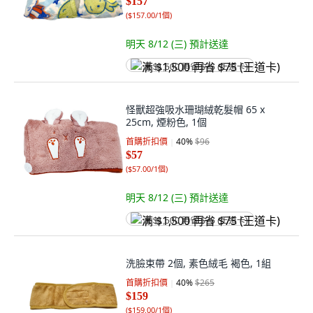
$157
(
$157.00/1個
)
明天 8/12 (三)
預計送達
满 $1,500 再省 $75 (王道卡)
怪獸超強吸水珊瑚絨乾髮帽 65 x
25cm, 煙粉色, 1個
首購折扣價
40
%
$96
$57
(
$57.00/1個
)
明天 8/12 (三)
預計送達
满 $1,500 再省 $75 (王道卡)
洗臉束帶 2個, 素色絨毛 褐色, 1組
首購折扣價
40
%
$265
$159
(
$159.00/1個
)