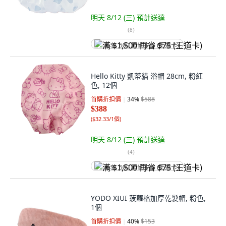
明天 8/12 (三)
預計送達
(
8
)
满 $1,500 再省 $75 (王道卡)
Hello Kitty 凱蒂貓 浴帽 28cm, 粉紅
色, 12個
首購折扣價
34
%
$588
$388
(
$32.33/1個
)
明天 8/12 (三)
預計送達
(
4
)
满 $1,500 再省 $75 (王道卡)
YODO XIUI 菠蘿格加厚乾髮帽, 粉色,
1個
首購折扣價
40
%
$153