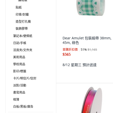
購物袋
貼紙
印章/封蠟
造型打孔機
裝飾膠帶
筆記本/便條紙
Dear Amulet 包裝緞帶 38mm,
45m, 綠色
日誌/手帳
首購折扣價
51
%
$1,165
活頁夾/文件夾
$565
美術用品
學校用品
8/12 星期三
預計送達
影印/標籤
卡片/明信片/信封
派對/活動
書寫用品
相簿
白板/黑板/廣告