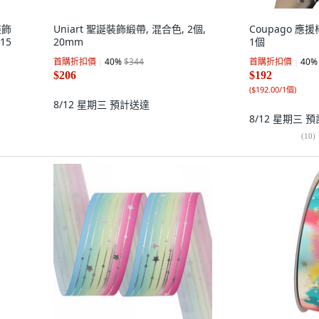
裝飾
Uniart 聖誕裝飾緞帶, 混合色, 2個,
Coupago 應
15
20mm
1個
首購折扣價
40
%
$344
首購折扣價
40
%
$206
$192
(
$192.00/1個
)
8/12 星期三
預計送達
8/12 星期三
預
(
10
)