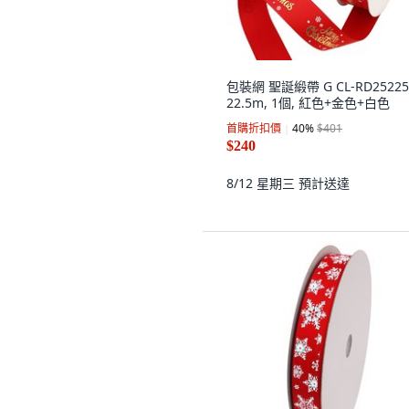
包裝網 聖誕緞帶 G CL-RD25225
22.5m, 1個, 紅色+金色+白色
首購折扣價
40
%
$401
$240
8/12 星期三
預計送達