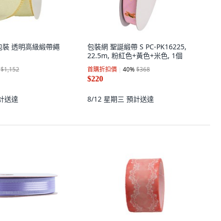
禮物包裝 透明高級緞帶繩
包裝網 聖誕緞帶 S PC-PK16225,
22.5m, 粉紅色+黃色+米色, 1個
$1,152
首購折扣價
40
%
$368
$220
計送達
8/12 星期三
預計送達