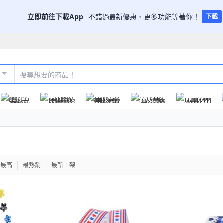
立即前往下載App
不錯過最新優惠、更多功能等著你！
下載
嬰幼兒
保健醫療
美妝保養
個人清潔
玩具休閒
格最高
最熱銷
最新上架