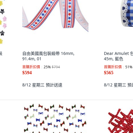
裝
自由美國風包裝緞帶 16mm,
Dear Amulet
91.4m, 01
45m, 藍色
首購折扣價
25
%
$794
首購折扣價
51
%
$594
$565
8/12 星期三
預計送達
8/12 星期三
預