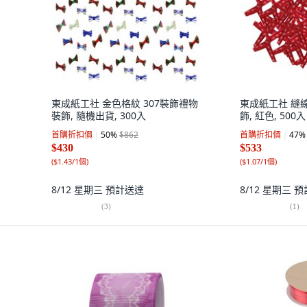
東成紙工社 金色格紋 307裝飾禮物
東成紙工社 縫線
裝飾, 隨機出貨, 300入
飾, 紅色, 500入
首購折扣價
50
%
$862
首購折扣價
47
%
$430
$533
(
$1.43/1個
)
(
$1.07/1個
)
8/12 星期三
預計送達
8/12 星期三
預
(
3
)
(
1
)