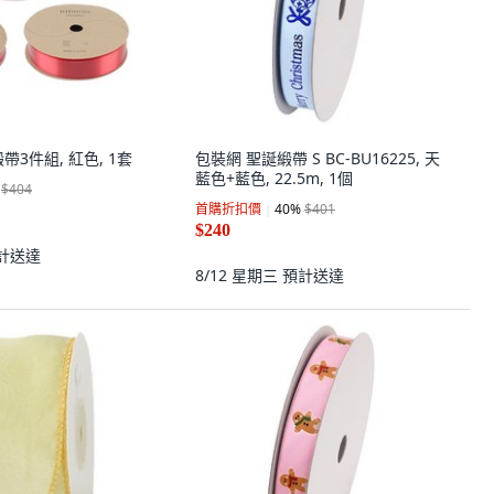
緞帶3件組, 紅色, 1套
包裝網 聖誕緞帶 S BC-BU16225, 天
藍色+藍色, 22.5m, 1個
$404
首購折扣價
40
%
$401
$240
計送達
8/12 星期三
預計送達