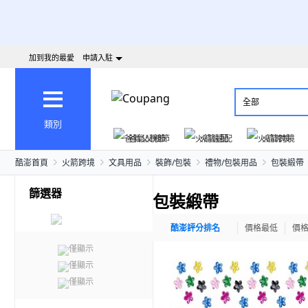
加到我的最愛
申請入駐
全部
類別
爸氣父親節
火箭速配
火箭跨境
酷澎首頁
火箭跨境
文具用品
裝飾/包裝
禮物/包裝用品
包裝緞帶
篩選器
包裝緞帶
酷澎評分排名
價格最低
價
僅顯示
僅顯示
僅顯示