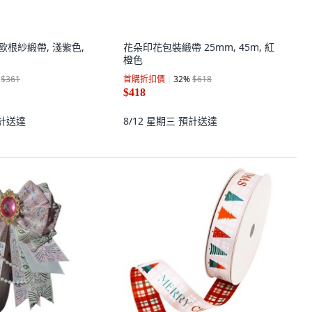
四線歐根紗緞帶, 淺紫色,
花朵印花包裝緞帶 25mm, 45m, 紅
橙色
$361
首購折扣價
32
%
$618
$418
計送達
8/12 星期三
預計送達