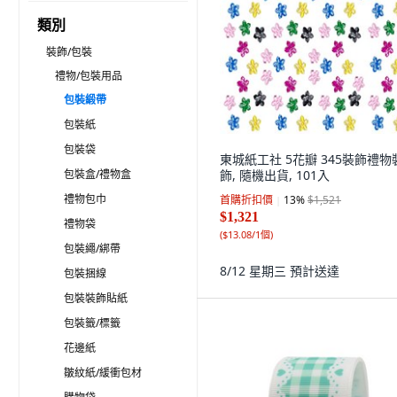
類別
裝飾/包裝
禮物/包裝用品
包裝緞帶
包裝紙
包裝袋
東城紙工社 5花瓣 345裝飾禮物
包裝盒/禮物盒
飾, 隨機出貨, 101入
禮物包巾
首購折扣價
13
%
$1,521
$1,321
禮物袋
(
$13.08/1個
)
包裝繩/綁帶
8/12 星期三
預計送達
包裝捆線
包裝裝飾貼紙
包裝籤/標籤
花邊紙
皺紋紙/緩衝包材