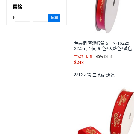
價格
$
~
搜尋
包裝網 聖誕緞帶 S HN-16225,
22.5m, 1個, 紅色+天藍色+黃色
首購折扣價
40
%
$414
$248
8/12 星期三
預計送達