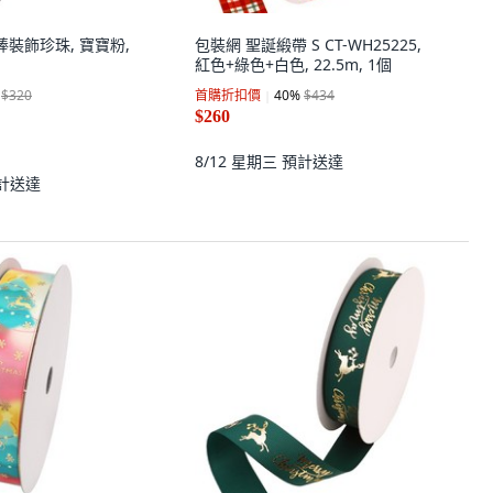
援棒裝飾珍珠, 寶寶粉,
包裝網 聖誕緞帶 S CT-WH25225,
紅色+綠色+白色, 22.5m, 1個
$320
首購折扣價
40
%
$434
$260
8/12 星期三
預計送達
計送達