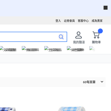
登入
註冊會員
客服中心
成為賣家
我的酷澎
購物車
文具圖書
食品飲料
生活用品
女性服飾
運動戶外
60
每頁筆