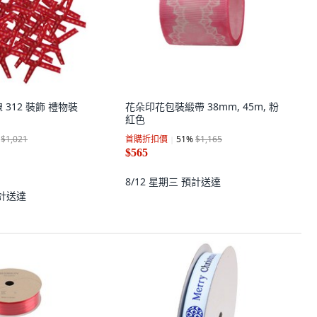
 312 裝飾 禮物裝
花朵印花包裝緞帶 38mm, 45m, 粉
紅色
$1,021
首購折扣價
51
%
$1,165
$565
8/12 星期三
預計送達
計送達