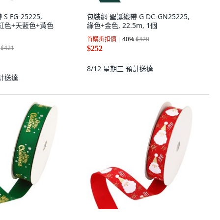
 FG-25225,
包裝網 聖誕緞帶 G DC-GN25225,
, 粉紅色+天藍色+黃色
綠色+金色, 22.5m, 1個
首購折扣價
40
%
$420
$421
$252
8/12 星期三
預計送達
計送達