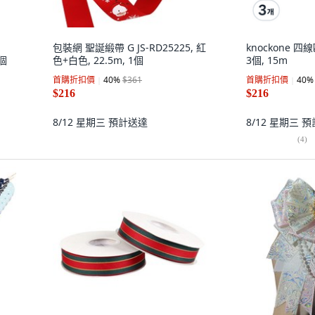
包裝網 聖誕緞帶 G JS-RD25225, 紅
knockone 
1個
色+白色, 22.5m, 1個
3個, 15m
首購折扣價
40
%
$361
首購折扣價
40
%
$216
$216
8/12 星期三
預計送達
8/12 星期三
預
(
4
)