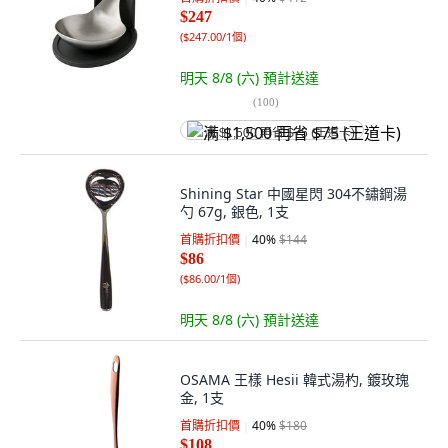
$247
(
$247.00/1個
)
明天 8/8 (六)
預計送達
(
100
)
满 $1,500 再省 $75 (王道卡)
Shining Star 中國星閃 304不鏽鋼湯
勺 67g, 銀色, 1支
首購折扣價
40
%
$144
$86
(
$86.00/1個
)
明天 8/8 (六)
預計送達
OSAMA 王樣 Hesii 韓式湯杓, 鍍玫瑰
金, 1支
首購折扣價
40
%
$180
$108