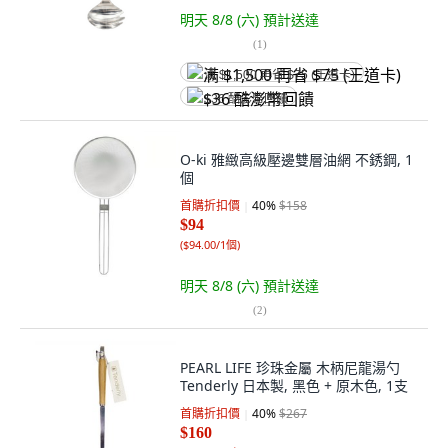
明天 8/8 (六)
預計送達
(
1
)
满 $1,500 再省 $75 (王道卡)
$36 酷澎幣回饋
O-ki 雅緻高級壓邊雙層油網 不銹鋼, 1
個
首購折扣價
40
%
$158
$94
(
$94.00/1個
)
明天 8/8 (六)
預計送達
(
2
)
PEARL LIFE 珍珠金屬 木柄尼龍湯勺
Tenderly 日本製, 黑色 + 原木色, 1支
首購折扣價
40
%
$267
$160