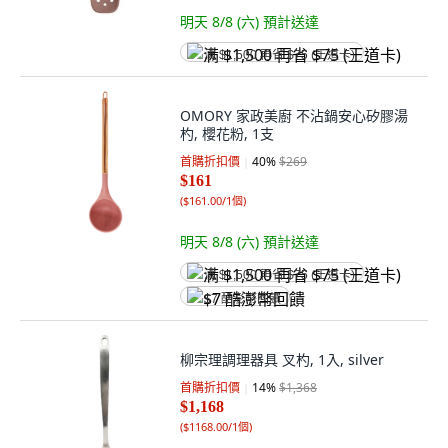
明天 8/8 (六)
預計送達
满 $1,500 再省 $75 (王道卡)
OMORY 家政美廚 不沾鍋安心矽膠湯
杓, 櫻花粉, 1支
首購折扣價
40
%
$269
$161
(
$161.00/1個
)
明天 8/8 (六)
預計送達
满 $1,500 再省 $75 (王道卡)
$7 酷澎幣回饋
柳宗理調理器具 叉杓, 1入, silver
首購折扣價
14
%
$1,368
$1,168
(
$1168.00/1個
)