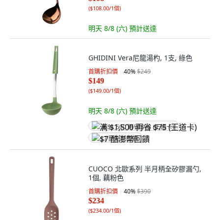
(
$108.00/1個
)
明天 8/8 (六)
預計送達
GHIDINI Vera尼龍湯杓, 1支, 綠色
首購折扣價
40
%
$249
$149
(
$149.00/1個
)
明天 8/8 (六)
預計送達
满 $1,500 再省 $75 (王道卡)
$7 酷澎幣回饋
CUOCO 北歐系列 半月柄全矽膠漏勺,
1個, 藕粉色
首購折扣價
40
%
$390
$234
(
$234.00/1個
)