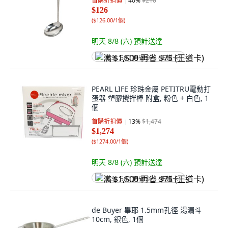
首購折扣價
40
%
$210
$126
(
$126.00/1個
)
明天 8/8 (六)
預計送達
满 $1,500 再省 $75 (王道卡)
PEARL LIFE 珍珠金屬 PETITRU電動打
蛋器 塑膠攪拌棒 附盒, 粉色 + 白色, 1
個
首購折扣價
13
%
$1,474
$1,274
(
$1274.00/1個
)
明天 8/8 (六)
預計送達
满 $1,500 再省 $75 (王道卡)
de Buyer 畢耶 1.5mm孔徑 湯漏斗
10cm, 銀色, 1個