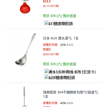
$113
(
$113.00/1個
)
明天 8/8 (六)
預計送達
$1 酷澎幣回饋
日本 AUX 瀝水湯勺, 1支
首購折扣價
26
%
$765
$565
(
$565.00/1個
)
明天 8/8 (六)
預計送達
满 $1,500 再省 $75 (王道卡)
$23 酷澎幣回饋
瑞典廚房 304不鏽鋼掛勾撈勺/過濾勺,
1支
首購折扣價
40
%
$285