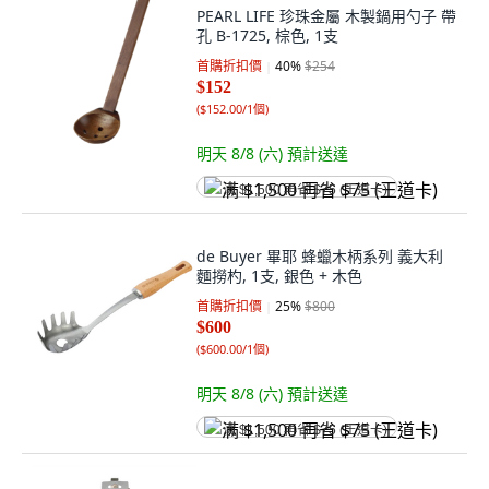
PEARL LIFE 珍珠金屬 木製鍋用勺子 帶
孔 B-1725, 棕色, 1支
首購折扣價
40
%
$254
$152
(
$152.00/1個
)
明天 8/8 (六)
預計送達
满 $1,500 再省 $75 (王道卡)
de Buyer 畢耶 蜂蠟木柄系列 義大利
麵撈杓, 1支, 銀色 + 木色
首購折扣價
25
%
$800
$600
(
$600.00/1個
)
明天 8/8 (六)
預計送達
满 $1,500 再省 $75 (王道卡)