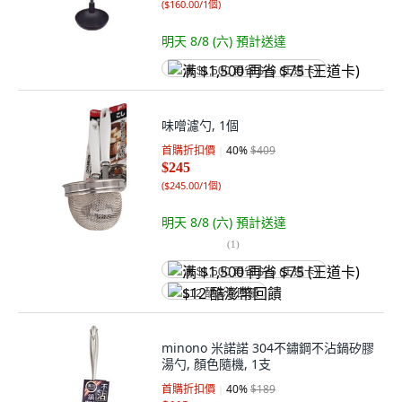
(
$160.00/1個
)
明天 8/8 (六)
預計送達
满 $1,500 再省 $75 (王道卡)
味噌濾勺, 1個
首購折扣價
40
%
$409
$245
(
$245.00/1個
)
明天 8/8 (六)
預計送達
(
1
)
满 $1,500 再省 $75 (王道卡)
$12 酷澎幣回饋
minono 米諾諾 304不鏽鋼不沾鍋矽膠
湯勺, 顏色隨機, 1支
首購折扣價
40
%
$189