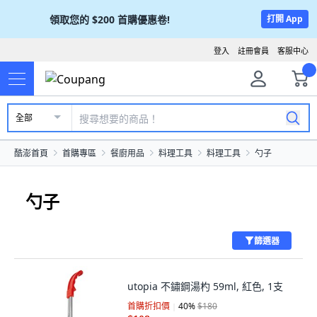
領取您的
$200
首購優惠卷!
打開 App
登入
註冊會員
客服中心
全部
酷澎首頁
首購專區
餐廚用品
料理工具
料理工具
勺子
勺子
篩選器
utopia 不鏽鋼湯杓 59ml, 紅色, 1支
首購折扣價
40
%
$180