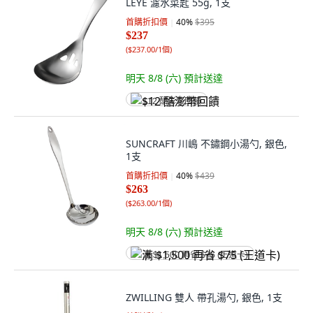
LEYE 濾水菜匙 55g, 1支
首購折扣價
40
%
$395
$237
(
$237.00/1個
)
明天 8/8 (六)
預計送達
$12 酷澎幣回饋
SUNCRAFT 川嶋 不鏽鋼小湯勺, 銀色,
1支
首購折扣價
40
%
$439
$263
(
$263.00/1個
)
明天 8/8 (六)
預計送達
满 $1,500 再省 $75 (王道卡)
ZWILLING 雙人 帶孔湯勺, 銀色, 1支