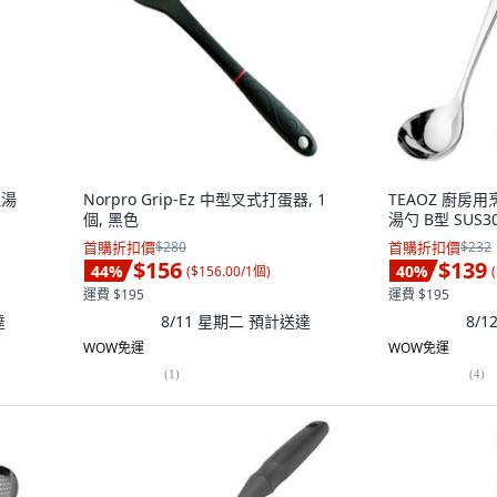
理湯
Norpro Grip-Ez 中型叉式打蛋器, 1
TEAOZ 廚房
個, 黑色
湯勺 B型 SUS30
首購折扣價
$280
首購折扣價
$232
$156
$139
44
%
40
%
(
$156.00/1個
)
(
運費 $195
運費 $195
達
8/11 星期二
預計送達
8/
WOW免運
WOW免運
(
1
)
(
4
)