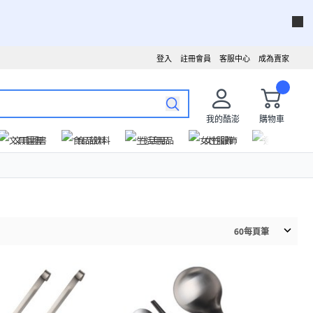
登入
註冊會員
客服中心
成為賣家
我的酷澎
購物車
文具圖書
食品飲料
生活用品
女性服飾
運動戶外
60
每頁筆