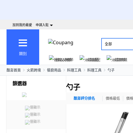
加到我的最愛
申請入駐
全部
類別
爸氣父親節
火箭速配
火箭跨境
酷澎首頁
火箭跨境
餐廚用品
料理工具
料理工具
勺子
篩選器
勺子
酷澎評分排名
價格最低
價
僅顯示
僅顯示
僅顯示