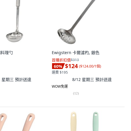
鏽鋼料理勺
Ewigstern 卡爾濾杓, 銀色
首購折扣價
$313
$124
60
%
(
$124.00/1個
)
運費 $195
12 星期三
預計送達
8/12 星期三
預計送達
WOW免運
(
12
)