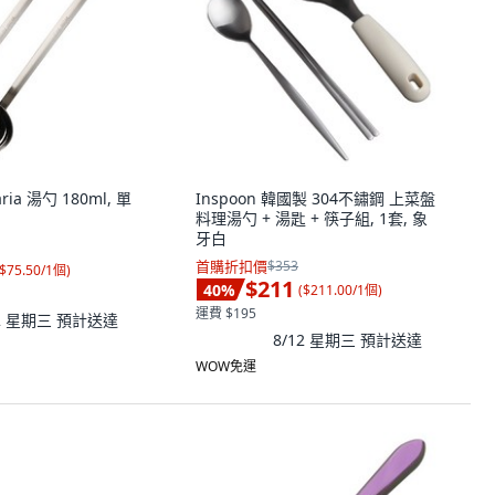
laria 湯勺 180ml, 單
Inspoon 韓國製 304不鏽鋼 上菜盤
料理湯勺 + 湯匙 + 筷子組, 1套, 象
牙白
首購折扣價
$353
$75.50/1個
)
$211
40
%
(
$211.00/1個
)
運費 $195
12 星期三
預計送達
8/12 星期三
預計送達
WOW免運