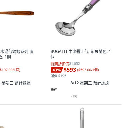
k 原木湯勺鍋鏟系列 濾
BUGATTI 牛津醬汁勺, 紫羅蘭色, 1
, 1個
個
首購折扣價
$1,052
$593
43
%
$197.00/1個
)
(
$593.00/1個
)
運費 $195
12 星期三
預計送達
8/12 星期三
預計送達
免運
(
19
)