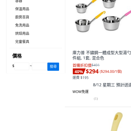
容器
保溫用品
廚房百貨
免洗用品
烘焙用品
兒童餐具
庫力普 不鏽鋼一體成型大型湯勺 
價格
件組, 1套, 混合色
首購折扣價
$491
$
~
搜尋
$294
40
%
(
$294.00/1個
)
運費 $195
8/12 星期三
預計送
WOW免運
(
1
)