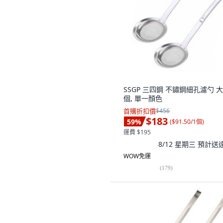
SSGP 三四鋼 不鏽鋼細孔濾勺 大,
個, 單一顏色
首購折扣價
$456
$183
59
%
(
$91.50/1個
)
運費 $195
8/12 星期三
預計送
WOW免運
(
179
)