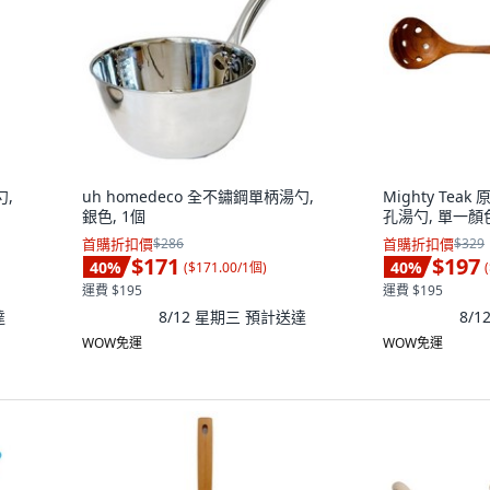
勺,
uh homedeco 全不鏽鋼單柄湯勺,
Mighty Tea
銀色, 1個
孔湯勺, 單一顏色
首購折扣價
$286
首購折扣價
$329
$171
$197
40
%
40
%
(
$171.00/1個
)
(
運費 $195
運費 $195
達
8/12 星期三
預計送達
8/
WOW免運
WOW免運