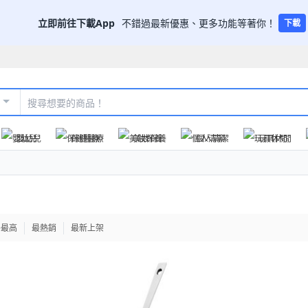
立即前往下載App
不錯過最新優惠、更多功能等著你！
下載
嬰幼兒
保健醫療
美妝保養
個人清潔
玩具休閒
格最高
最熱銷
最新上架