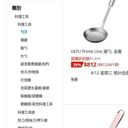
類別
料理工具
料理工具
勺子
鍋鏟
飯勺
GEFU Prime Line 漏勺, 金屬
炒勺
首購折扣價
$1,324
$812
經濟實惠鍋鏟/刮杓
38
%
(
$812.00/1個
)
夾子/炸物筷
8/12 星期三
預計送
免運
打泡機
洗菜瀝水漏網/濾網
製麵器/揉麵機
擀麵棍/其他料理工具
料理工具組
剪刀/刨絲刀/榨汁器