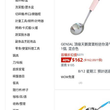
攪拌碗/盆
洗菜籃/瀝水盆
切碎機/杵臼/擀麵棍
計量工具/磅秤/計時器
烤網/卡式爐/火爐
蔬菜脫水器
副食品烹飪用品
GENIAL 頂級天鵝寶寶粉迷你湯
1個, 混合色
零食/便當料理工具
首購折扣價
$271
鍋具
$162
40
%
(
$162.00/1個
)
刀/砧板
運費 $195
廚房家電
8/12 星期三
預計送
碗盤器皿
WOW免運
餐具
(
4
)
隨行杯/杯子
咖啡/茶/酒
收納/整理