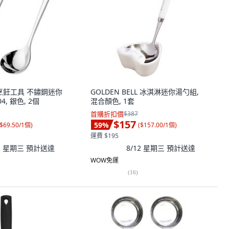
用烹飪工具 不鏽鋼迷你
GOLDEN BELL 冰淇淋迷你湯勺組,
4, 銀色, 2個
混合顏色, 1套
首購折扣價
$387
$157
59
%
$69.50/1個
)
(
$157.00/1個
)
運費 $195
12 星期三
預計送達
8/12 星期三
預計送達
WOW免運
(
16
)