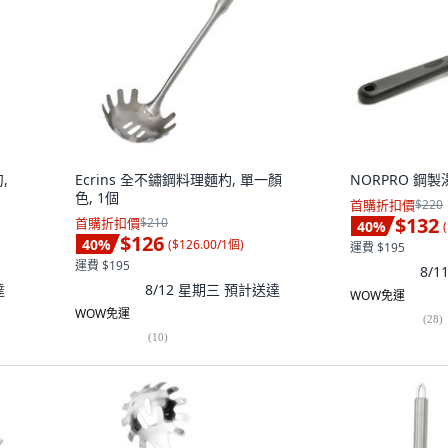
,
Ecrins 全不鏽鋼料理麵杓, 單一顏
NORPRO 鋼製湯
色, 1個
首購折扣價
$220
$132
首購折扣價
$210
40
%
(
$126
40
%
(
$126.00/1個
)
運費 $195
運費 $195
8/
達
8/12 星期三
預計送達
WOW免運
WOW免運
(
28
)
(
10
)