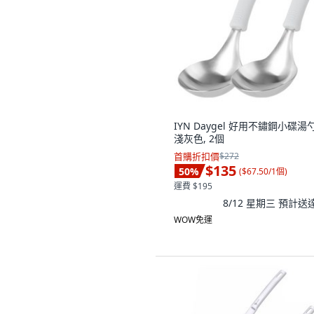
IYN Daygel 好用不鏽鋼小碟湯勺
淺灰色, 2個
首購折扣價
$272
$135
50
%
(
$67.50/1個
)
運費 $195
8/12 星期三
預計送
WOW免運