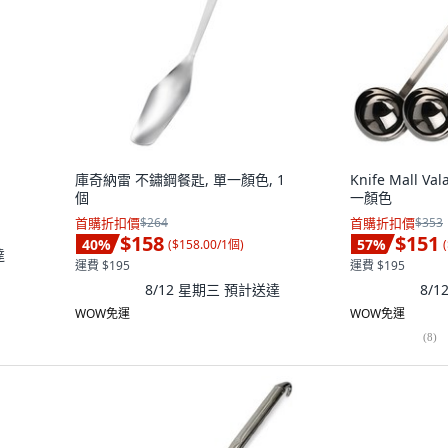
庫奇納雷 不鏽鋼餐匙, 單一顏色, 1
Knife Mall Va
個
一顏色
首購折扣價
$264
首購折扣價
$353
$158
$151
40
%
57
%
(
$158.00/1個
)
(
達
運費 $195
運費 $195
8/12 星期三
預計送達
8/
WOW免運
WOW免運
(
8
)