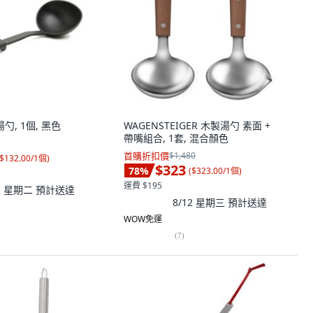
勺, 1個, 黑色
WAGENSTEIGER 木製湯勺 素面 +
帶嘴組合, 1套, 混合顏色
首購折扣價
$1,480
$132.00/1個
)
$323
78
%
(
$323.00/1個
)
運費 $195
11 星期二
預計送達
8/12 星期三
預計送達
WOW免運
(
7
)