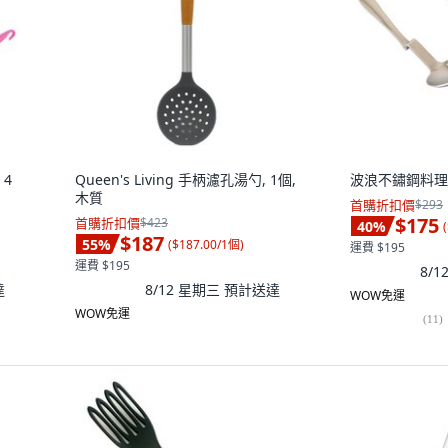
4
Queen's Living 手柄濾孔湯勺, 1個,
波浪不鏽鋼料理湯
木質
首購折扣價
$293
$175
首購折扣價
$423
40
%
(
$187
55
%
(
$187.00/1個
)
運費 $195
運費 $195
8/
達
8/12 星期三
預計送達
WOW免運
WOW免運
(
11
)