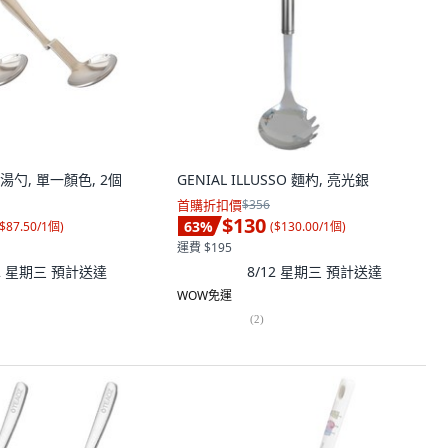
勺, 單一顏色, 2個
GENIAL ILLUSSO 麵杓, 亮光銀
首購折扣價
$356
$130
63
%
$87.50/1個
)
(
$130.00/1個
)
運費 $195
12 星期三
預計送達
8/12 星期三
預計送達
WOW免運
(
2
)