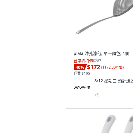
plala 沖孔濾勺, 單一顏色, 1個
首購折扣價
$287
$172
40
%
(
$172.00/1個
)
運費 $195
8/12 星期三
預計送
WOW免運
(
7
)