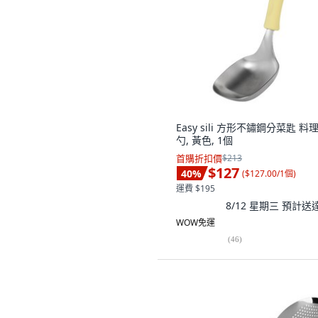
Easy sili 方形不鏽鋼分菜匙 料
勺, 黃色, 1個
首購折扣價
$213
$127
40
%
(
$127.00/1個
)
運費 $195
8/12 星期三
預計送
WOW免運
(
46
)