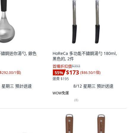
16不鏽鋼迷你湯勺, 銀色
HoReCa 多功能不鏽鋼湯勺 180ml,
黑色的, 2件
首購折扣價
$393
$173
55
%
$292.00/1個
)
(
$86.50/1個
)
運費 $195
12 星期三
預計送達
8/12 星期三
預計送達
WOW免運
(
8
)