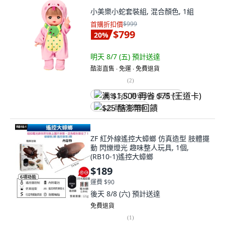
小美樂小蛇套裝組, 混合顏色, 1組
首購折扣價
$999
$799
20
%
明天 8/7 (五)
預計送達
酷澎直售 ∙ 免運 ∙ 免費退貨
(
2
)
满 $1,500 再省 $75 (王道卡)
$25 酷澎幣回饋
ZF 紅外線遙控大蟑螂 仿真造型 肢體擺
動 閃爍燈光 趣味整人玩具, 1個,
(RB10-1)遙控大蟑螂
$189
運費 $90
後天 8/8 (六)
預計送達
免費退貨
(
1
)