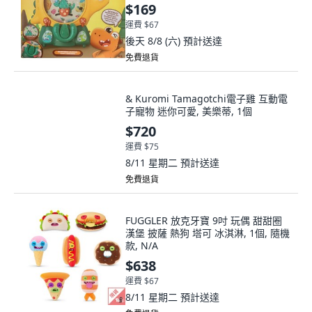
$169
運費 $67
後天 8/8 (六)
預計送達
免費退貨
& Kuromi Tamagotchi電子雞 互動電
子寵物 迷你可愛, 美樂蒂, 1個
$720
運費 $75
8/11 星期二
預計送達
免費退貨
FUGGLER 放克牙寶 9吋 玩偶 甜甜圈
漢堡 披薩 熱狗 塔可 冰淇淋, 1個, 隨機
款, N/A
$638
運費 $67
8/11 星期二
預計送達