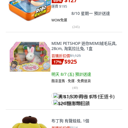
$127
69
%
運費 $195
8/10 星期一
預計送達
WOW免運
(
245
)
MIMI PETSHOP 迷你MIMI絨毛玩具,
28cm, 淘氣拉比兔, 1盒
首購折扣價
$1,125
$925
17
%
明天 8/7 (五)
預計送達
酷澎直售 ∙ 免運 ∙ 免費退貨
(
40
)
满 $1,500 再省 $75 (王道卡)
$24 酷澎幣回饋
布丁狗 有聲娃娃, 1個
$516