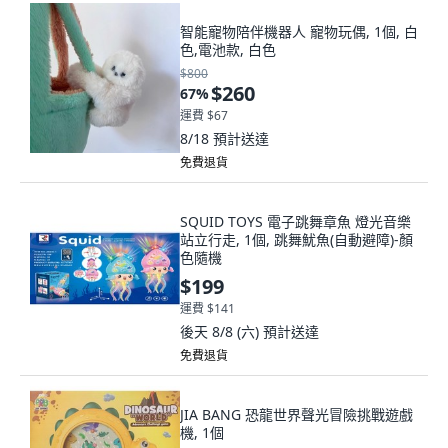
智能寵物陪伴機器人 寵物玩偶, 1個, 白
色,電池款, 白色
$800
$260
67
%
運費 $67
8/18
預計送達
免費退貨
SQUID TOYS 電子跳舞章魚 燈光音樂
站立行走, 1個, 跳舞魷魚(自動避障)-顏
色隨機
$199
運費 $141
後天 8/8 (六)
預計送達
免費退貨
JIA BANG 恐龍世界聲光冒險挑戰遊戲
機, 1個