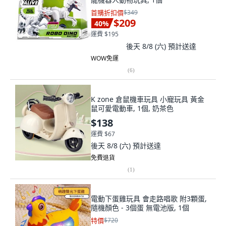
首購折扣價
$349
$209
40
%
運費 $195
後天 8/8 (六)
預計送達
WOW免運
(
6
)
K zone 倉鼠機車玩具 小寵玩具 黃金
鼠可愛電動車, 1個, 奶茶色
$138
運費 $67
後天 8/8 (六)
預計送達
免費退貨
(
1
)
電動下蛋雞玩具 會走路唱歌 附3顆蛋,
隨機顏色 - 3個蛋 無電池版, 1個
特價
$720