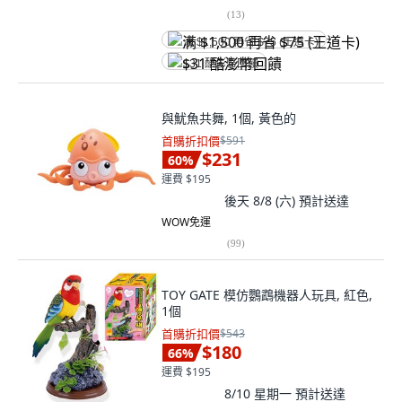
(
13
)
满 $1,500 再省 $75 (王道卡)
$31 酷澎幣回饋
與魷魚共舞, 1個, 黃色的
首購折扣價
$591
$231
60
%
運費 $195
後天 8/8 (六)
預計送達
WOW免運
(
99
)
TOY GATE 模仿鸚鵡機器人玩具, 紅色,
1個
首購折扣價
$543
$180
66
%
運費 $195
8/10 星期一
預計送達