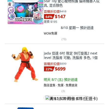
Star Toy 愛心寵物照護 貓咪機器人玩
具, 混合顏色
首購折扣價
$418
$147
64
%
運費 $195
8/10 星期一
預計送達
WOW免運
(
70
)
Jada 佳達 6吋 限定 快打旋風2 next
level 洗腦肯 可動, 洗腦肯 多色, 1個
首購折扣價
$899
$699
22
%
明天 8/7 (五)
預計送達
酷澎直售 ∙ 免運 ∙ 免費退貨
(
3
)
满 $1,500 再省 $75 (王道卡)