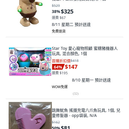
$529
$325
38
%
運費 $67
8/11 星期二
預計送達
免費退貨
Star Toy 愛心寵物照顧 蜜糖豬機器人
玩具, 混合顏色, 1個
首購折扣價
$418
$147
64
%
運費 $195
8/10 星期一
預計送達
WOW免運
(
32
)
跳舞魷魚 搖擺充電八爪魚玩具, 1個, 兒
童修髮器 - opp袋装, N/A
$162
$81
50
%