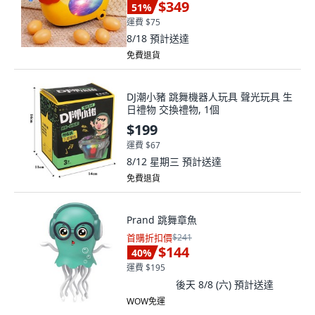
$349
51
%
運費 $75
8/18
預計送達
免費退貨
DJ潮小豬 跳舞機器人玩具 聲光玩具 生
日禮物 交換禮物, 1個
$199
運費 $67
8/12 星期三
預計送達
免費退貨
Prand 跳舞章魚
首購折扣價
$241
$144
40
%
運費 $195
後天 8/8 (六)
預計送達
WOW免運