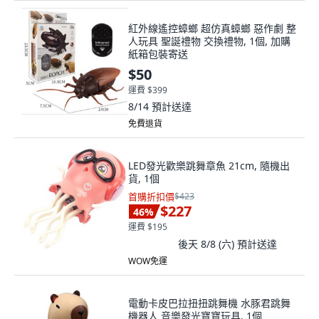
紅外線遙控蟑螂 超仿真蟑螂 惡作劇 整
人玩具 聖誕禮物 交換禮物, 1個, 加購
紙箱包裝寄送
$50
運費 $399
8/14
預計送達
免費退貨
LED發光歡樂跳舞章魚 21cm, 隨機出
貨, 1個
首購折扣價
$423
$227
46
%
運費 $195
後天 8/8 (六)
預計送達
WOW免運
電動卡皮巴拉扭扭跳舞機 水豚君跳舞
機器人 音樂發光寶寶玩具, 1個