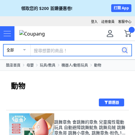
領取您的
$200
首購優惠卷!
打開 App
登入
註冊會員
客服中心
全部
酷澎首頁
母嬰
玩具/教具
機器人/動態玩具
動物
動物
篩選器
跳舞章魚 會跳舞的章魚 兒童魔性電動
玩具 自動避障跳舞魷魚 跳舞烏賊 跳舞
章魚哥 跳舞小章魚, 跳舞章魚-粉色,1