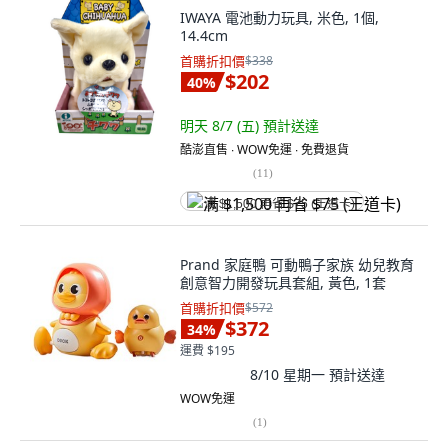
IWAYA 電池動力玩具, 米色, 1個,
14.4cm
首購折扣價
$338
$202
40
%
明天 8/7 (五)
預計送達
酷澎直售 ∙ WOW免運 ∙ 免費退貨
(
11
)
满 $1,500 再省 $75 (王道卡)
Prand 家庭鴨 可動鴨子家族 幼兒教育
創意智力開發玩具套組, 黃色, 1套
首購折扣價
$572
$372
34
%
運費 $195
8/10 星期一
預計送達
WOW免運
(
1
)