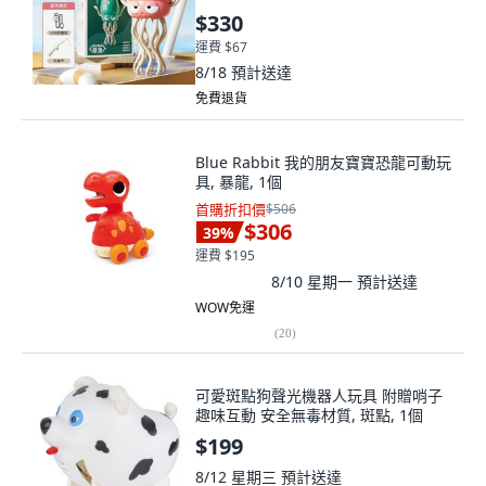
個, 1個
$330
運費 $67
8/18
預計送達
免費退貨
Blue Rabbit 我的朋友寶寶恐龍可動玩
具, 暴龍, 1個
首購折扣價
$506
$306
39
%
運費 $195
8/10 星期一
預計送達
WOW免運
(
20
)
可愛斑點狗聲光機器人玩具 附贈哨子
趣味互動 安全無毒材質, 斑點, 1個
$199
8/12 星期三
預計送達