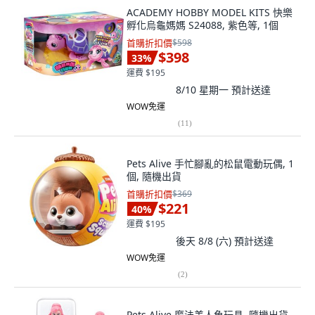
ACADEMY HOBBY MODEL KITS 快樂
孵化烏龜媽媽 S24088, 紫色等, 1個
首購折扣價
$598
$398
33
%
運費 $195
8/10 星期一
預計送達
WOW免運
(
11
)
Pets Alive 手忙腳亂的松鼠電動玩偶, 1
個, 隨機出貨
首購折扣價
$369
$221
40
%
運費 $195
後天 8/8 (六)
預計送達
WOW免運
(
2
)
Pets Alive 魔法美人魚玩具, 隨機出貨,