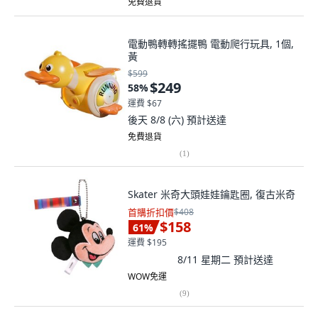
免費退貨
電動鴨轉轉搖擺鴨 電動爬行玩具, 1個,
黃
$599
$249
58
%
運費 $67
後天 8/8 (六)
預計送達
免費退貨
(
1
)
Skater 米奇大頭娃娃鑰匙圈, 復古米奇
首購折扣價
$408
$158
61
%
運費 $195
8/11 星期二
預計送達
WOW免運
(
9
)