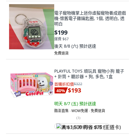
電子寵物機掌上迷你虛擬寵物養成遊戲
機-懷舊電子雞鑰匙圈, 1個, 透明白, 透
明白
$199
運費 $67
後天 8/8 (六)
預計送達
免費退貨
PLAYFUL TOYS 頑玩具 寵物小狗 籠子
+ 針筒 + 聽診器 + 狗, 多色, 1盒
首購折扣價
$322
$193
40
%
明天 8/7 (五)
預計送達
酷澎直售 ∙ WOW免運 ∙ 免費退貨
(
3
)
满 $1,500 再省 $75 (王道卡)