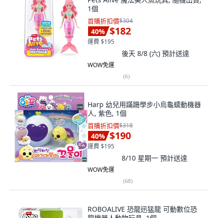
1個
首購折扣價
$304
$182
40
%
運費 $195
後天 8/8 (六)
預計送達
WOW免運
(
6
)
Harp 幼兒用蹣跚學步小烏龜蠕動機器
人, 紫色, 1個
首購折扣價
$318
$190
40
%
運費 $195
8/10 星期一
預計送達
WOW免運
(
68
)
ROBOALIVE 恐龍迅猛龍 可動數位恐
龍機器人動物玩具, 1個