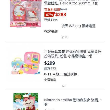
電動娃娃, Hello Kitty, 260mm, 1套
首購折扣價
$869
$283
67
%
運費 $195
後天 8/8 (六)
預計送達
WOW免運
(
311
)
可愛玩具套裝 迷你寵物場景 兒童角色
扮演玩具, 粉色-小雞寵物盒, 1個
$299
運費 $75
8/11 星期二
預計送達
免費退貨
(
2
)
Nintendo amiibo 動物森友會 洛緹, 1
個