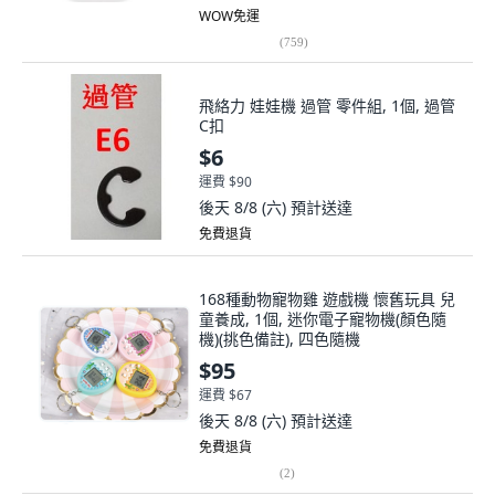
WOW免運
(
759
)
飛絡力 娃娃機 過管 零件組, 1個, 過管
C扣
$6
運費 $90
後天 8/8 (六)
預計送達
免費退貨
168種動物寵物雞 遊戲機 懷舊玩具 兒
童養成, 1個, 迷你電子寵物機(顏色隨
機)(挑色備註), 四色隨機
$95
運費 $67
後天 8/8 (六)
預計送達
免費退貨
(
2
)