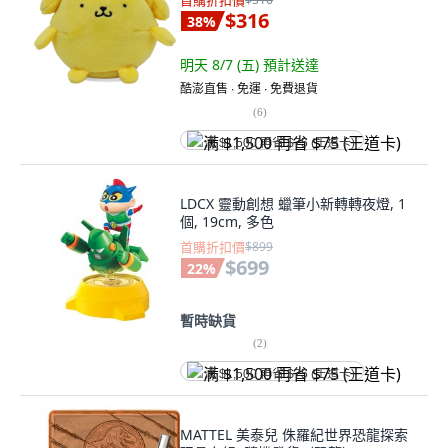
首購折扣價
$316
38
%
明天 8/7 (五)
預計送達
酷澎直售 ∙ 免運 ∙ 免費退貨
(
6
)
满 $1,500 再省 $75 (王道卡)
LDCX 靈動創想 蠟筆小新轉轉夜燈, 1
個, 19cm, 多色
首購折扣價
$899
$699
22
%
暫時缺貨
(
2
)
满 $1,500 再省 $75 (王道卡)
MATTEL 美泰兒 侏羅紀世界恐龍探索