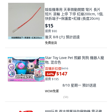
娃娃機專用 天車微動開關 彎片 長片
短片 滾輪 上停 下停 紅線200cm, 1個,
快拆端子+保護套+紅線 (長度20cm)
$15
運費 $90
後天 8/8 (六)
預計送達
免費退貨
Star Toy Love Pet 照顧 狗狗 機器人寵
物, 混合色
首購折扣價
$416
$147
64
%
運費 $195
8/10 星期一
預計送達
WOW免運
(
50
)
888玩具 復古懷舊迷你寵物機 電子雞