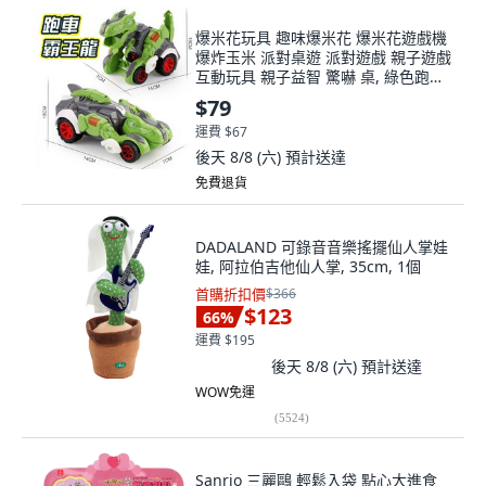
爆米花玩具 趣味爆米花 爆米花遊戲機
爆炸玉米 派對桌遊 派對遊戲 親子遊戲
互動玩具 親子益智 驚嚇 桌, 綠色跑車
霸王龍, 1個
$79
運費 $67
後天 8/8 (六)
預計送達
免費退貨
DADALAND 可錄音音樂搖擺仙人掌娃
娃, 阿拉伯吉他仙人掌, 35cm, 1個
首購折扣價
$366
$123
66
%
運費 $195
後天 8/8 (六)
預計送達
WOW免運
(
5524
)
Sanrio 三麗鷗 輕鬆入袋 點心大進食