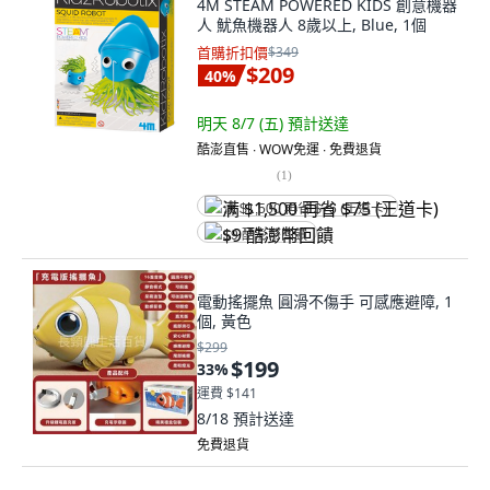
4M STEAM POWERED KIDS 創意機器
人 魷魚機器人 8歲以上, Blue, 1個
首購折扣價
$349
$209
40
%
明天 8/7 (五)
預計送達
酷澎直售 ∙ WOW免運 ∙ 免費退貨
(
1
)
满 $1,500 再省 $75 (王道卡)
$9 酷澎幣回饋
電動搖擺魚 圓滑不傷手 可感應避障, 1
個, 黃色
$299
$199
33
%
運費 $141
8/18
預計送達
免費退貨