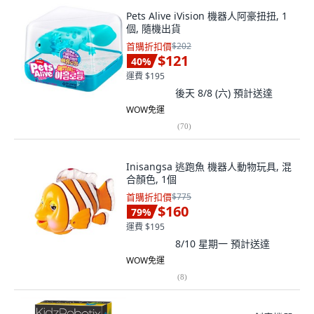
Pets Alive iVision 機器人阿豪扭扭, 1
個, 隨機出貨
首購折扣價
$202
$121
40
%
運費 $195
後天 8/8 (六)
預計送達
WOW免運
(
70
)
Inisangsa 逃跑魚 機器人動物玩具, 混
合顏色, 1個
首購折扣價
$775
$160
79
%
運費 $195
8/10 星期一
預計送達
WOW免運
(
8
)