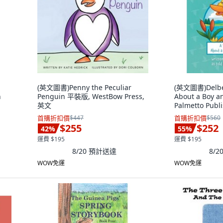
(英文圖書)Penny the Peculiar
(英文圖書)Delbert
n
Penguin 平裝版, WestBow Press,
About a Boy 
英文
Palmetto Publ
首購折扣價
$447
首購折扣價
$560
$255
$252
42
%
55
%
運費 $195
運費 $195
8/20
預計送達
8/2
WOW免運
WOW免運