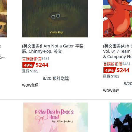
e
(英文圖書)I Am Not a Gator 平裝
(英文圖書)Ash th
版, Chinny-Pop, 英文
Vol. 01 / Tea
,
& Company Fl
首購折扣價
$481
文
$244
首購折扣價
$481
49
%
$244
49
%
運費 $195
運費 $195
8/20
預計送達
8/2
WOW免運
WOW免運