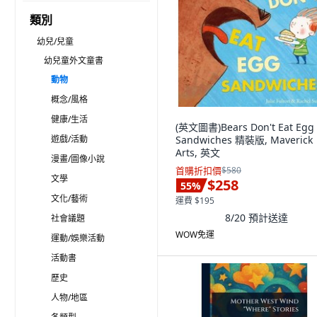
類別
幼兒/兒童
幼兒童外文童書
動物
概念/風格
健康/生活
(英文圖書)Bears Don't Eat Egg
遊戲/活動
Sandwiches 精裝版, Maverick
Arts, 英文
漫畫/圖像小說
首購折扣價
$580
文學
$258
55
%
文化/藝術
運費 $195
8/20
預計送達
社會議題
WOW免運
運動/娛樂活動
活動書
歷史
人物/地區