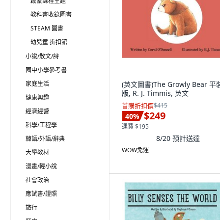
啟蒙課程主題
教科書收錄圖書
STEAM 圖書
幼兒童 折扣館
小說/散文/詩
國中小學參考書
家庭生活
(英文圖書)The Growly Bear 平
版, R. J. Timmis, 英文
健康興趣
首購折扣價
$415
經濟經營
$249
40
%
科學/工程學
運費 $195
8/20
預計送達
韓語/外語/辭典
WOW免運
大學教材
漫畫/輕小說
社會政治
應試書/證照
旅行