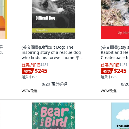
 平
(英文圖書)Difficult Dog: The
(英文圖書)Itsy's 
d,
inspiring story of a rescue dog
Rabbit and H
who finds his forever home 平裝
Createspace I
版, Independently Published, 英
英文
首購折扣價
$481
首購折扣價
$481
文
$245
$245
49
%
49
%
運費 $195
運費 $195
8/20
預計送達
8/2
WOW免運
WOW免運