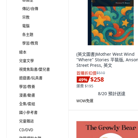
各類型
傳記/自傳
宗教
電腦
各主題
學習/教育
繪本
(英文圖書)Mother West Wind
"Where" Stories 平裝版, Anso
兒童文學
Street Press, 英文
視覺焦點書/嬰兒書
首購折扣價
$510
$258
遊戲書/玩具書
49
%
運費 $195
學習/教養
8/20
預計送達
漫畫/動畫
WOW免運
全集/套組
國小參考書
兒童雜誌
CD/DVD