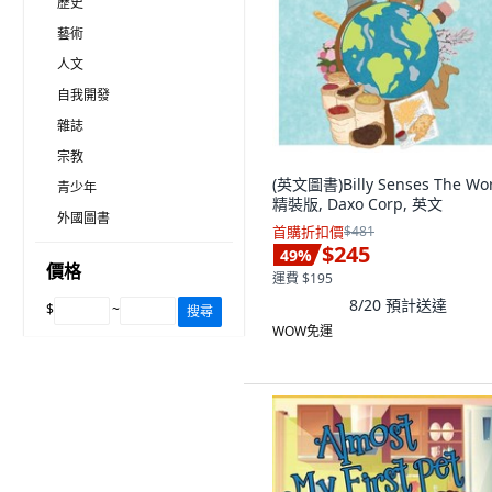
歷史
藝術
人文
自我開發
雜誌
宗教
(英文圖書)Billy Senses The Wo
青少年
精裝版, Daxo Corp, 英文
外國圖書
首購折扣價
$481
$245
49
%
價格
運費 $195
8/20
預計送達
$
~
搜尋
WOW免運