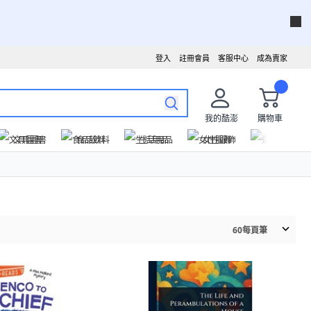
登入
註冊會員
客服中心
成為賣家
我的酷澎
購物車
文具圖書
食品飲料
生活用品
女性服飾
運動戶外
60
每頁筆