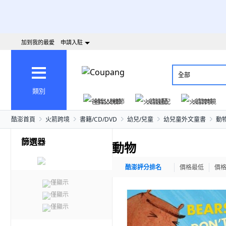
加到我的最愛
申請入駐
全部
類別
爸氣父親節
火箭速配
火箭跨境
酷澎首頁
火箭跨境
書籍/CD/DVD
幼兒/兒童
幼兒童外文童書
動
篩選器
動物
酷澎評分排名
價格最低
價
僅顯示
僅顯示
僅顯示