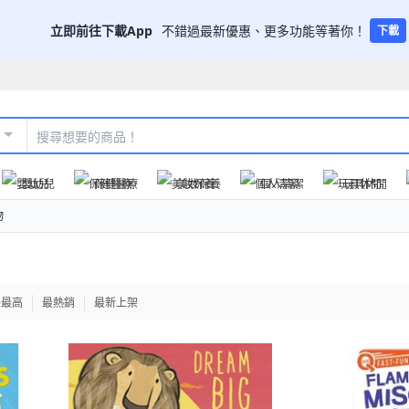
立即前往下載App
不錯過最新優惠、更多功能等著你！
下載
嬰幼兒
保健醫療
美妝保養
個人清潔
玩具休閒
物
格最高
最熱銷
最新上架