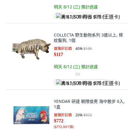
明天 8/12 (三)
預計送達
满 $1,500 再省 $75 (王道卡)
COLLECTA 野生動物系列 3歲以上, 條
紋鬣狗, 1個
首購折扣價
40
%
$195
$117
明天 8/12 (三)
預計送達
(
1
)
满 $1,500 再省 $75 (王道卡)
YENDAR 研達 朝隈俊男 海中散步 6入,
1盒
首購折扣價
20
%
$972
$772
(
$772.00/1個
)