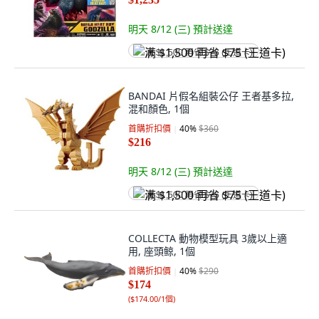
明天 8/12 (三)
預計送達
满 $1,500 再省 $75 (王道卡)
BANDAI 片假名組裝公仔 王者基多拉,
混和顏色, 1個
首購折扣價
40
%
$360
$216
明天 8/12 (三)
預計送達
满 $1,500 再省 $75 (王道卡)
COLLECTA 動物模型玩具 3歲以上適
用, 座頭鲸, 1個
首購折扣價
40
%
$290
$174
(
$174.00/1個
)