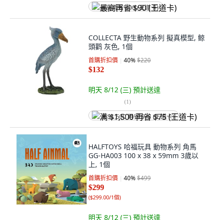
最高再省 $90 (王道卡)
COLLECTA 野生動物系列 擬真模型, 鲸
頭鹳 灰色, 1個
首購折扣價
40
%
$220
$132
明天 8/12 (三)
預計送達
(
1
)
满 $1,500 再省 $75 (王道卡)
HALFTOYS 哈福玩具 動物系列 角馬
GG-HA003 100 x 38 x 59mm 3歲以
上, 1個
首購折扣價
40
%
$499
$299
(
$299.00/1個
)
明天 8/12 (三)
預計送達