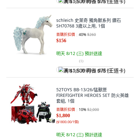
满 $1,500 再省 $75 (王道卡)
schleich 史萊奇 獨角獸系列 鑽石
SH70768 3歲以上用, 1個
首購折扣價
40
%
$260
$156
明天 8/12 (三)
預計送達
(
1
)
满 $1,500 再省 $75 (王道卡)
52TOYS BB-13/26/猛獸匣
FIREFIGHTER HEROES SET 防火英雄
套組, 1個
首購折扣價
10
%
$2,000
$1,800
(
$1800.00/1個
)
明天 8/12 (三)
預計送達