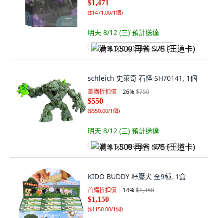
$1,471
(
$1471.00/1個
)
明天 8/12 (三)
預計送達
满 $1,500 再省 $75 (王道卡)
schleich 史萊奇 石怪 SH70141, 1個
首購折扣價
26
%
$750
$550
(
$550.00/1個
)
明天 8/12 (三)
預計送達
满 $1,500 再省 $75 (王道卡)
KIDO BUDDY 紓壓犬 全9種, 1盒
首購折扣價
14
%
$1,350
$1,150
(
$1150.00/1個
)