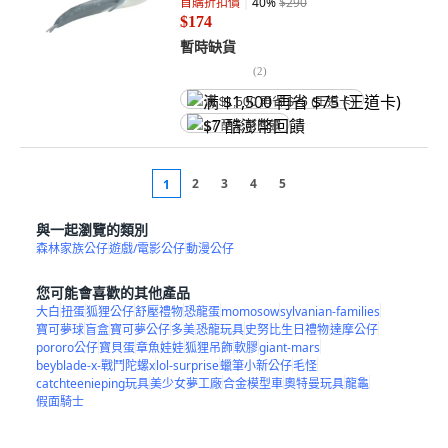
首購折扣價
40
%
$290
$174
暫時缺貨
(
2
)
满 $1,500 再省 $75 (王道卡)
$7 酷澎幣回饋
2
3
4
5
1
與一起瀏覽的類別
森林家族公仔
遊戲/電影公仔
動漫公仔
您可能會喜歡的其他產品
大白
扭蛋
狐狸公仔
舒壓禮物
恐龍蛋
momosow
sylvanian-families
寶可夢球
盲盒
寶可夢公仔
多美
恐龍玩具
史努比生日禮物
達摩公仔
pororo公仔
寶貝蛋
章魚娃娃
狐狸吊飾
軟膠
giant-mars
beyblade-x-戰鬥陀螺x
lol-surprise
蠟筆小新公仔
毛怪
catchteenieping玩具
美少女夢工廠
合金模型車
奧特曼玩具
龍龜
假面騎士