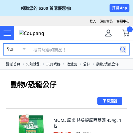
領取您的
$200
首購優惠卷!
打開 App
登入
註冊會員
客服中心
全部
酷澎首頁
火箭速配
玩具嗜好
收藏品
公仔
動物/恐龍公仔
動物/恐龍公仔
篩選器
MOMI 摩米 特級提摩西草磚 454g, 1
包