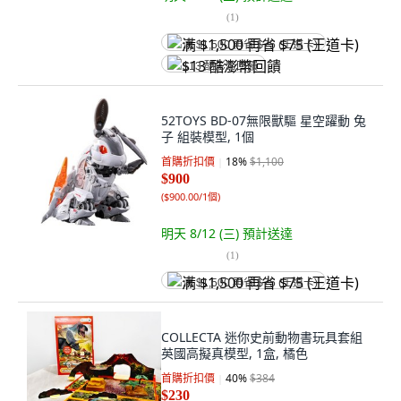
(
1
)
满 $1,500 再省 $75 (王道卡)
$13 酷澎幣回饋
52TOYS BD-07無限獸驅 星空躍動 兔
子 組裝模型, 1個
首購折扣價
18
%
$1,100
$900
(
$900.00/1個
)
明天 8/12 (三)
預計送達
(
1
)
满 $1,500 再省 $75 (王道卡)
COLLECTA 迷你史前動物書玩具套組
英國高擬真模型, 1盒, 橘色
首購折扣價
40
%
$384
$230