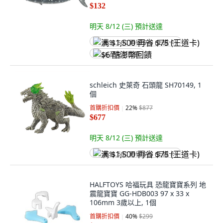
$132
明天 8/12 (三)
預計送達
满 $1,500 再省 $75 (王道卡)
$6 酷澎幣回饋
schleich 史萊奇 石頭龍 SH70149, 1
個
首購折扣價
22
%
$877
$677
明天 8/12 (三)
預計送達
满 $1,500 再省 $75 (王道卡)
HALFTOYS 哈福玩具 恐龍寶寶系列 地
震龍寶寶 GG-HDB003 97 x 33 x
106mm 3歲以上, 1個
首購折扣價
40
%
$299