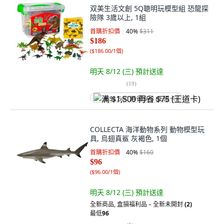
双美生活文創 5Q聰明玩模型組 恐龍探
險隊 3歲以上, 1組
首購折扣價
40
%
$311
$186
(
$186.00/1個
)
明天 8/12 (三)
預計送達
(
19
)
满 $1,500 再省 $75 (王道卡)
COLLECTA 海洋動物系列 動物模型玩
具, 烏翅真鯊 灰褐色, 1個
首購折扣價
40
%
$160
$96
(
$96.00/1個
)
明天 8/12 (三)
預計送達
全新商品
,
盒損福利品 – 全新未開封
(2)
最低
96