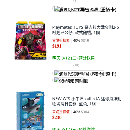
(
5
)
满 $1,500 再省 $75 (王道卡)
Playmates TOYS 哥吉拉大戰金剛2-6
吋經典公仔, 款式隨機, 1個
首購折扣價
40
%
$319
$191
明天 8/12 (三)
預計送達
(
10
)
满 $1,500 再省 $75 (王道卡)
$8 酷澎幣回饋
NEW WIS 小牛津 collectA 迷你海洋動
物書玩具套組, 藍色, 1組
首購折扣價
40
%
$384
$230
明天 8/12 (三)
預計送達