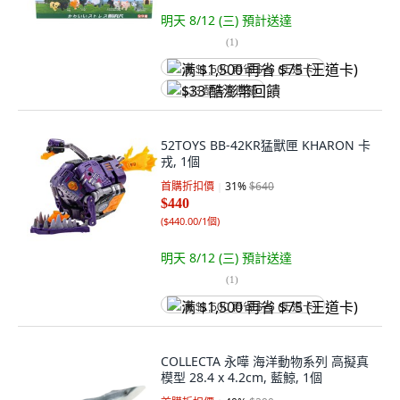
明天 8/12 (三)
預計送達
(
1
)
满 $1,500 再省 $75 (王道卡)
$33 酷澎幣回饋
52TOYS BB-42KR猛獸匣 KHARON 卡
戎, 1個
首購折扣價
31
%
$640
$440
(
$440.00/1個
)
明天 8/12 (三)
預計送達
(
1
)
满 $1,500 再省 $75 (王道卡)
COLLECTA 永嘩 海洋動物系列 高擬真
模型 28.4 x 4.2cm, 藍鯨, 1個