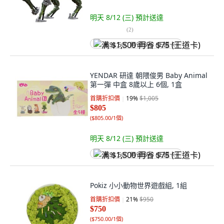
明天 8/12 (三)
預計送達
(
2
)
满 $1,500 再省 $75 (王道卡)
YENDAR 研達 朝隈俊男 Baby Animal
第一彈 中盒 8歲以上 6個, 1盒
首購折扣價
19
%
$1,005
$805
(
$805.00/1個
)
明天 8/12 (三)
預計送達
满 $1,500 再省 $75 (王道卡)
Pokiz 小小動物世界遊戲組, 1組
首購折扣價
21
%
$950
$750
(
$750.00/1個
)