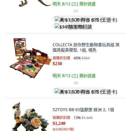
明天 8/12 (三)
預計送達
(
1
)
满 $1,500 再省 $75 (王道卡)
$14 酷澎幣回饋
COLLECTA 迷你野生動物書玩具組 英
國高擬真模型, 1組, 橘色
首購折扣價
40
%
$384
$230
明天 8/12 (三)
預計送達
(
3
)
满 $1,500 再省 $75 (王道卡)
52TOYS BB-65猛獸匣 綠洲 2, 1個
首購折扣價
13
%
$1,440
$1,240
(
$1240.00/1個
)