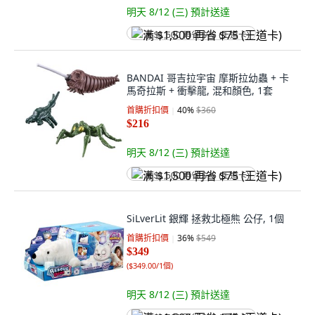
明天 8/12 (三)
預計送達
满 $1,500 再省 $75 (王道卡)
BANDAI 哥吉拉宇宙 摩斯拉幼蟲 + 卡
馬奇拉斯 + 衝擊龍, 混和顏色, 1套
首購折扣價
40
%
$360
$216
明天 8/12 (三)
預計送達
满 $1,500 再省 $75 (王道卡)
SiLverLit 銀輝 拯救北極熊 公仔, 1個
首購折扣價
36
%
$549
$349
(
$349.00/1個
)
明天 8/12 (三)
預計送達