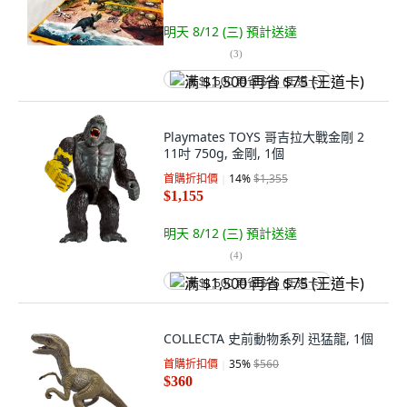
明天 8/12 (三)
預計送達
(
3
)
满 $1,500 再省 $75 (王道卡)
Playmates TOYS 哥吉拉大戰金剛 2
11吋 750g, 金剛, 1個
首購折扣價
14
%
$1,355
$1,155
明天 8/12 (三)
預計送達
(
4
)
满 $1,500 再省 $75 (王道卡)
COLLECTA 史前動物系列 迅猛龍, 1個
首購折扣價
35
%
$560
$360