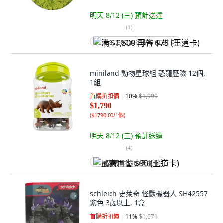
明天 8/12 (三)
預計送達
(
1
)
满 $1,500 再省 $75 (王道卡)
miniland 動物星球組 恐龍歷險 12個,
1組
首購折扣價
10
%
$1,990
$1,790
(
$1790.00/1個
)
明天 8/12 (三)
預計送達
(
4
)
最高再省 $90 (王道卡)
schleich 史萊奇 怪獸機器人 SH42557
紫色 3歲以上, 1盒
首購折扣價
11
%
$1,671