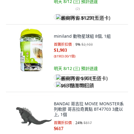
明天 8/12 (三)
預計送達
(
2
)
最高再省 $129 (王道卡)
miniland 動物星球組 8個, 1組
首購折扣價
9
%
$2,103
$1,903
(
$1903.00/1個
)
明天 8/12 (三)
預計送達
最高再省 $96 (王道卡)
$63 酷澎幣回饋
BANDAI 哥吉拉 MOVIE MONSTER系
列軟膠 哥吉拉奇異點 BT47703 3歲以
上, 1個
首購折扣價
24
%
$817
$617