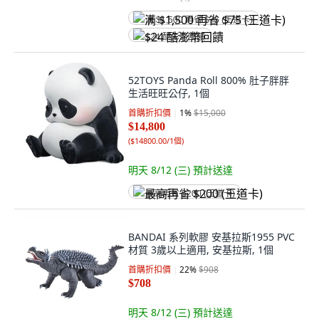
满 $1,500 再省 $75 (王道卡)
$24 酷澎幣回饋
52TOYS Panda Roll 800% 肚子胖胖
生活旺旺公仔, 1個
首購折扣價
1
%
$15,000
$14,800
(
$14800.00/1個
)
明天 8/12 (三)
預計送達
最高再省 $200 (王道卡)
BANDAI 系列軟膠 安基拉斯1955 PVC
材質 3歲以上適用, 安基拉斯, 1個
首購折扣價
22
%
$908
$708
明天 8/12 (三)
預計送達