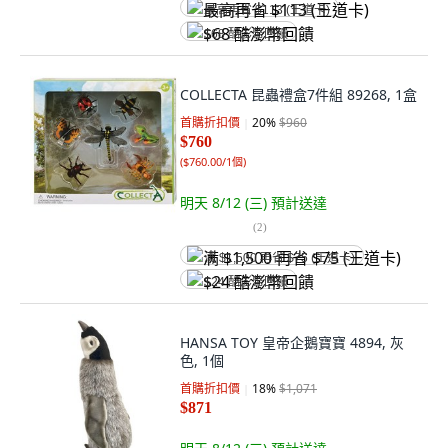
最高再省 $113 (王道卡)
$68 酷澎幣回饋
COLLECTA 昆蟲禮盒7件組 89268, 1盒
首購折扣價
20
%
$960
$760
(
$760.00/1個
)
明天 8/12 (三)
預計送達
(
2
)
满 $1,500 再省 $75 (王道卡)
$24 酷澎幣回饋
HANSA TOY 皇帝企鵝寶寶 4894, 灰
色, 1個
首購折扣價
18
%
$1,071
$871