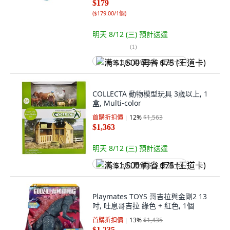
$179
(
$179.00/1個
)
明天 8/12 (三)
預計送達
(
1
)
满 $1,500 再省 $75 (王道卡)
COLLECTA 動物模型玩具 3歲以上, 1
盒, Multi-color
首購折扣價
12
%
$1,563
$1,363
明天 8/12 (三)
預計送達
满 $1,500 再省 $75 (王道卡)
Playmates TOYS 哥吉拉與金剛2 13
吋, 吐息哥吉拉 綠色 + 紅色, 1個
首購折扣價
13
%
$1,435
$1,235