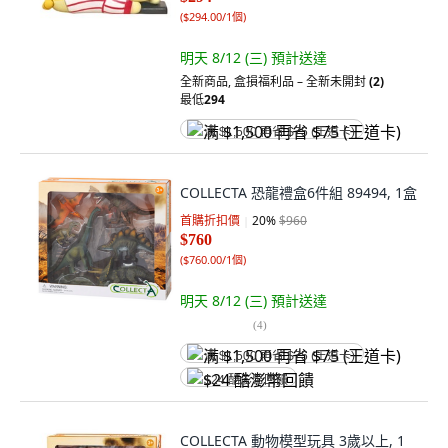
(
$294.00/1個
)
明天 8/12 (三)
預計送達
全新商品
,
盒損福利品 – 全新未開封
(2)
最低
294
满 $1,500 再省 $75 (王道卡)
COLLECTA 恐龍禮盒6件組 89494, 1盒
首購折扣價
20
%
$960
$760
(
$760.00/1個
)
明天 8/12 (三)
預計送達
(
4
)
满 $1,500 再省 $75 (王道卡)
$24 酷澎幣回饋
COLLECTA 動物模型玩具 3歲以上, 1