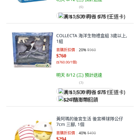
(
6
)
满 $1,500 再省 $75 (王道卡)
COLLECTA 海洋生物禮盒組 3歲以上,
1組
首購折扣價
20
%
$960
$760
(
$760.00/1個
)
明天 8/12 (三)
預計送達
(
3
)
满 $1,500 再省 $75 (王道卡)
$24 酷澎幣回饋
黃阿瑪的後宮生活 後宮棒球隊公仔
7cm 三腳, 1個
首購折扣價
40
%
$490
$294