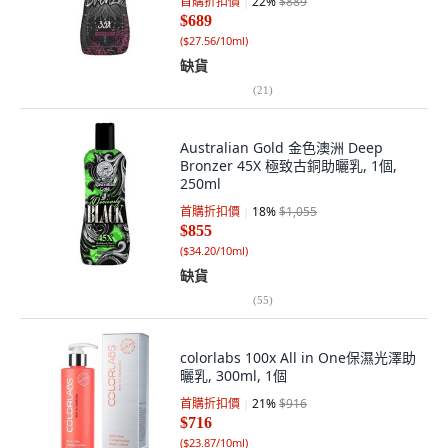
首購折扣價
22
%
$889
$689
(
$27.56/10ml
)
缺貨
(
21
)
Australian Gold 金色澳洲 Deep
Bronzer 45X 極致古銅助曬乳, 1個,
250ml
首購折扣價
18
%
$1,055
$855
(
$34.20/10ml
)
缺貨
(
55
)
colorlabs 100x All in One保濕光澤助
曬乳, 300ml, 1個
首購折扣價
21
%
$916
$716
(
$23.87/10ml
)