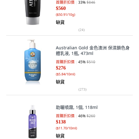
首購折扣價
33
%
$846
$560
(
$50.91/10g
)
缺貨
(
24
)
Australian Gold 金色澳洲 保濕鎖色身
體乳液, 1瓶, 473ml
首購折扣價
45
%
$510
$276
(
$5.84/10ml
)
缺貨
(
273
)
助曬噴霧, 1個, 118ml
首購折扣價
46
%
$260
$138
(
$11.70/10ml
)
缺貨