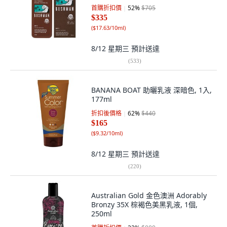
首購折扣價
52
%
$705
$335
(
$17.63/10ml
)
8/12 星期三
預計送達
(
533
)
BANANA BOAT 助曬乳液 深暗色, 1入,
177ml
折扣後價格
62
%
$440
$165
(
$9.32/10ml
)
8/12 星期三
預計送達
(
220
)
Australian Gold 金色澳洲 Adorably
Bronzy 35X 棕褐色美黑乳液, 1個,
250ml