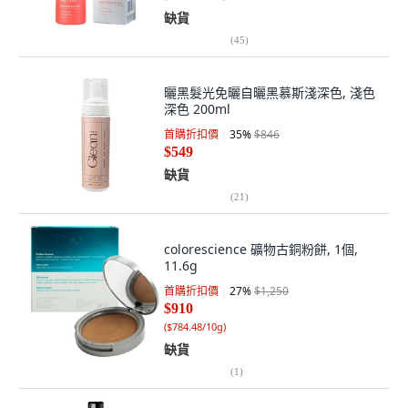
缺貨
(
45
)
曬黑髮光免曬自曬黑慕斯淺深色, 淺色
深色 200ml
首購折扣價
35
%
$846
$549
缺貨
(
21
)
colorescience 礦物古銅粉餅, 1個,
11.6g
首購折扣價
27
%
$1,250
$910
(
$784.48/10g
)
缺貨
(
1
)