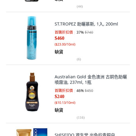
(
44
)
ST.TROPEZ 助曬慕斯, 1入, 200ml
首購折扣價
37
%
$740
$460
(
$23.00/10ml
)
缺貨
(
6
)
Australian Gold 金色澳洲 古銅色助曬
噴霧油, 237ml, 1瓶
首購折扣價
46
%
$450
$240
(
$10.13/10ml
)
缺貨
(
116
)
SHISEIDO 資生堂 出色的青銅自