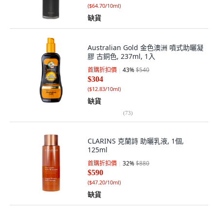
(
$64.70/10ml
)
缺貨
Australian Gold 金色澳洲 噴式助曬凝
膠 古銅色, 237ml, 1入
首購折扣價
43
%
$540
$304
(
$12.83/10ml
)
缺貨
(
73
)
CLARINS 克蘭詩 助曬乳液, 1個,
125ml
首購折扣價
32
%
$880
$590
(
$47.20/10ml
)
缺貨