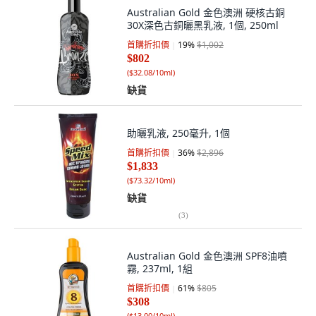
Australian Gold 金色澳洲 硬核古銅
30X深色古銅曬黑乳液, 1個, 250ml
首購折扣價
19
%
$1,002
$802
(
$32.08/10ml
)
缺貨
助曬乳液, 250毫升, 1個
首購折扣價
36
%
$2,896
$1,833
(
$73.32/10ml
)
缺貨
(
3
)
Australian Gold 金色澳洲 SPF8油噴
霧, 237ml, 1組
首購折扣價
61
%
$805
$308
(
$13.00/10ml
)