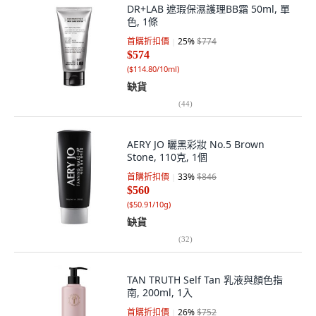
DR+LAB 遮瑕保濕護理BB霜 50ml, 單
色, 1條
首購折扣價
25
%
$774
$574
(
$114.80/10ml
)
缺貨
(
44
)
AERY JO 曬黑彩妝 No.5 Brown
Stone, 110克, 1個
首購折扣價
33
%
$846
$560
(
$50.91/10g
)
缺貨
(
32
)
TAN TRUTH Self Tan 乳液與顏色指
南, 200ml, 1入
首購折扣價
26
%
$752