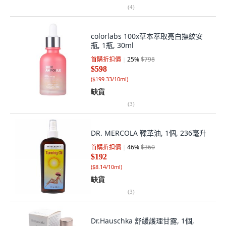
(
4
)
colorlabs 100x草本萃取亮白撫紋安
瓶, 1瓶, 30ml
首購折扣價
25
%
$798
$598
(
$199.33/10ml
)
缺貨
(
3
)
DR. MERCOLA 鞣革油, 1個, 236毫升
首購折扣價
46
%
$360
$192
(
$8.14/10ml
)
缺貨
(
3
)
Dr.Hauschka 舒緩護理甘露, 1個,