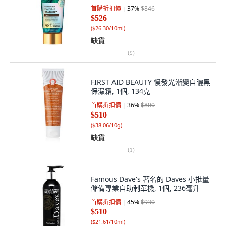
首購折扣價
37
%
$846
$526
(
$26.30/10ml
)
缺貨
(
9
)
FIRST AID BEAUTY 慢發光漸變自曬黑
保濕霜, 1個, 134克
首購折扣價
36
%
$800
$510
(
$38.06/10g
)
缺貨
(
1
)
Famous Dave's 著名的 Daves 小批量
儲備專業自助制革機, 1個, 236毫升
首購折扣價
45
%
$930
$510
(
$21.61/10ml
)