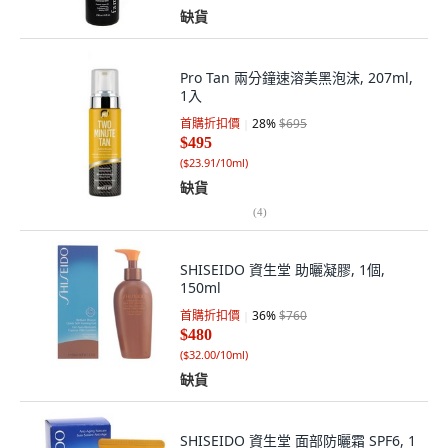
缺貨
Pro Tan 兩分鐘速溶美黑泡沫, 207ml,
1入
首購折扣價
28
%
$695
$495
(
$23.91/10ml
)
缺貨
(
4
)
SHISEIDO 資生堂 助曬凝膠, 1個,
150ml
首購折扣價
36
%
$760
$480
(
$32.00/10ml
)
缺貨
SHISEIDO 資生堂 面部防曬霜 SPF6, 1