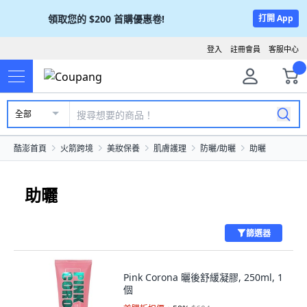
領取您的
$200
首購優惠卷!
打開 App
登入
註冊會員
客服中心
全部
酷澎首頁
火箭跨境
美妝保養
肌膚護理
防曬/助曬
助曬
助曬
篩選器
Pink Corona 曬後舒緩凝膠, 250ml, 1
個