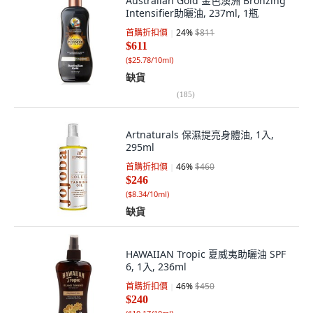
Australian Gold 金色澳洲 Bronzing
Intensifier助曬油, 237ml, 1瓶
首購折扣價
24
%
$811
$611
(
$25.78/10ml
)
缺貨
(
185
)
Artnaturals 保濕提亮身體油, 1入,
295ml
首購折扣價
46
%
$460
$246
(
$8.34/10ml
)
缺貨
HAWAIIAN Tropic 夏威夷助曬油 SPF
6, 1入, 236ml
首購折扣價
46
%
$450
$240