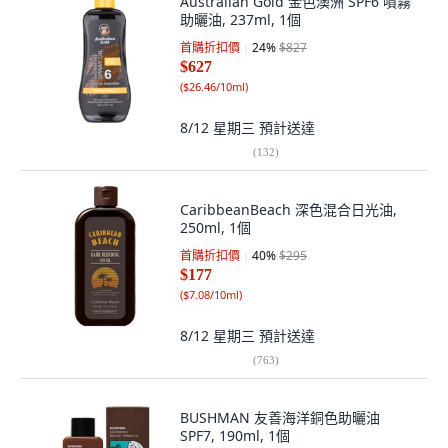
Australian Gold 金色澳洲 SPF6 噴霧
助曬油, 237ml, 1個
首購折扣價
24
%
$827
$627
(
$26.46/10ml
)
8/12 星期三
預計送達
(
132
)
CaribbeanBeach 深色混合日光油,
250ml, 1個
首購折扣價
40
%
$295
$177
(
$7.08/10ml
)
8/12 星期三
預計送達
(
763
)
BUSHMAN 友善海洋銅色助曬油
SPF7, 190ml, 1個