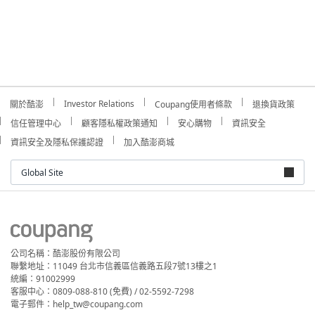
Investor Relations
關於酷澎
Coupang使用者條款
退換貨政策
信任管理中心
顧客隱私權政策通知
安心購物
資訊安全
資訊安全及隱私保護認證
加入酷澎商城
Global Site
公司名稱：酷澎股份有限公司
聯繫地址：11049 台北市信義區信義路五段7號13樓之1
統編：91002999
客服中心：0809-088-810 (免費) / 02-5592-7298
電子郵件：help_tw@coupang.com