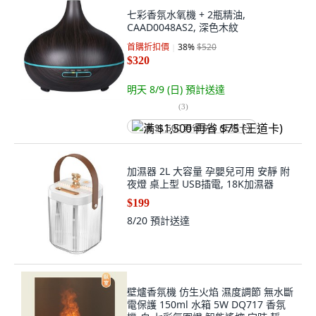
七彩香氛水氧機 + 2瓶精油,
CAAD0048AS2, 深色木紋
首購折扣價
38
%
$520
$320
明天 8/9 (日)
預計送達
(
3
)
满 $1,500 再省 $75 (王道卡)
加濕器 2L 大容量 孕嬰兒可用 安靜 附
夜燈 桌上型 USB插電, 18K加濕器
$199
8/20
預計送達
壁爐香氛機 仿生火焰 濕度調節 無水斷
電保護 150ml 水箱 5W DQ717 香氛