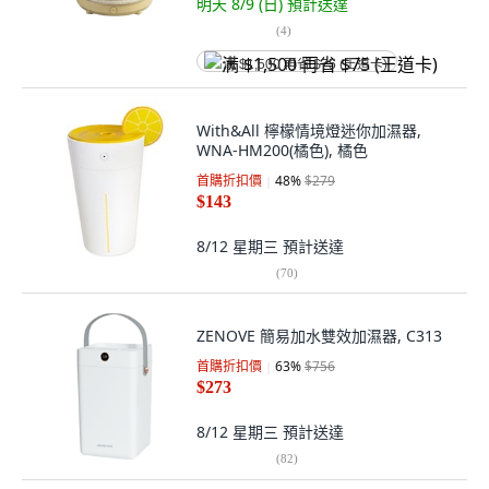
明天 8/9 (日)
預計送達
(
4
)
满 $1,500 再省 $75 (王道卡)
With&All 檸檬情境燈迷你加濕器,
WNA-HM200(橘色), 橘色
首購折扣價
48
%
$279
$143
8/12 星期三
預計送達
(
70
)
ZENOVE 簡易加水雙效加濕器, C313
首購折扣價
63
%
$756
$273
8/12 星期三
預計送達
(
82
)