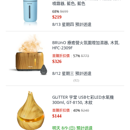
噴霧器, 藍色, 藍色
68
%
$699
$219
8/13 星期四
預計送達
BRUnO 療癒營火氛圍燈加濕器, 木質,
HFC-2309F
首購折扣價
57
%
$773
$326
8/12 星期三
預計送達
(
92
)
GLiTTER 宇堂 USB七彩LED水氧機
300ml, GT-8150, 木紋
首購折扣價
40
%
$240
$144
明天 8/9 (日)
預計送達