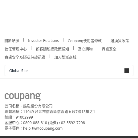
Investor Relations
關於酷澎
Coupang使用者條款
退換貨政策
信任管理中心
顧客隱私權政策通知
安心購物
資訊安全
資訊安全及隱私保護認證
加入酷澎商城
Global Site
公司名稱：酷澎股份有限公司
聯繫地址：11049 台北市信義區信義路五段7號13樓之1
統編：91002999
客服中心：0809-088-810 (免費) / 02-5592-7298
電子郵件：help_tw@coupang.com