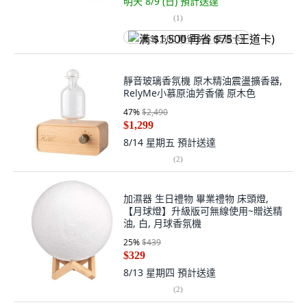
明天 8/9 (日)
預計送達
(
1
)
满 $1,500 再省 $75 (王道卡)
靜音玻璃香氛機 原木精油震盪擴香器,
RelyMe小慕原油芳香儀 原木色
47
%
$2,490
$1,299
8/14 星期五
預計送達
(
2
)
加濕器 生日禮物 畢業禮物 床頭燈,
【月球燈】升級版可無線使用~贈送精
油, 白, 月球香氛機
25
%
$439
$329
8/13 星期四
預計送達
(
2
)