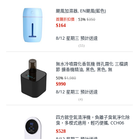
颶風加濕器, EN颶風(藍色)
首購折扣價
53
%
$350
$164
8/12 星期三
預計送達
(
55
)
無水冷噴霧化香氛機 微孔霧化 三檔調
節 擴香機精油, 黑色, 黑色, 無
50
%
$1,980
$990
8/12 星期三
預計送達
(
4
)
四方館空氣清淨機，負離子臭氧淨化除
臭，多模式適用，輕巧便攜, CCH06
$528
8/12 星期三
預計送達