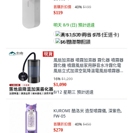
首購折扣價
40
%
$199
$119
明天 8/9 (日)
預計送達
满 $1,500 再省 $75 (王道卡)
$6 酷澎幣回饋
風扇加濕器 噴霧加濕器 霧化器 噴霧器
霧化機 噴霧風扇家用靜音水冷霧化電
風扇立式加濕空氣降溫電風扇噴霧器,
風扇噴霧加濕器, 黑色, 1666R-1
16
%
$1,299
$1,090
8/12 星期三
預計送達
KUROMI 酷洛米 造型噴霧儀, 深紫色,
FW-05
首購折扣價
40
%
$450
$270