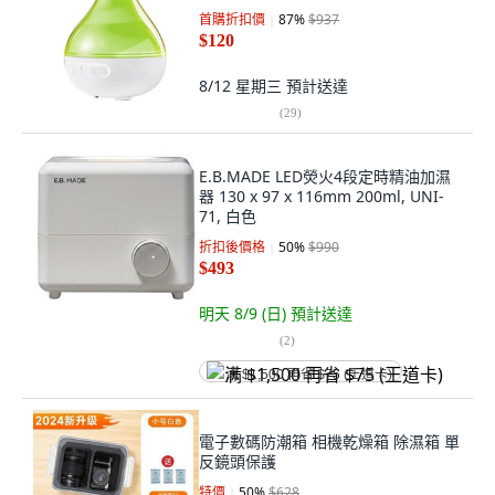
首購折扣價
87
%
$937
$120
8/12 星期三
預計送達
(
29
)
E.B.MADE LED熒火4段定時精油加濕
器 130 x 97 x 116mm 200ml, UNI-
71, 白色
折扣後價格
50
%
$990
$493
明天 8/9 (日)
預計送達
(
2
)
满 $1,500 再省 $75 (王道卡)
電子數碼防潮箱 相機乾燥箱 除濕箱 單
反鏡頭保護
特價
50
%
$628