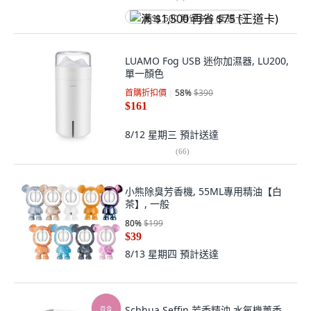
满 $1,500 再省 $75 (王道卡)
LUAMO Fog USB 迷你加濕器, LU200,
單一顏色
首購折扣價
58
%
$390
$161
8/12 星期三
預計送達
(
66
)
小熊除臭芳香機, 55ML專用精油【白
茶】, 一般
80
%
$199
$39
8/13 星期四
預計送達
Schhua Seffin 芳香精油 水氧機薰香