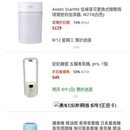
Axxen Ssantte 低噪音可更換式睡眠情
境燈迷你加濕器, W210(白色)
首購折扣價
74
%
$512
$129
8/12 星期三
預計送達
(
13
)
妃妃嚴選 五檔香氛機, pro, 1個
折扣後價格
58
%
$119
$49
明天 8/9 (日)
預計送達
(
3
)
满 $1,500 再省 $75 (王道卡)
擴香機 精油燈 車用香薰機 日系薰香機
香氛噴霧機 無印風香薰機 香氛機 精油