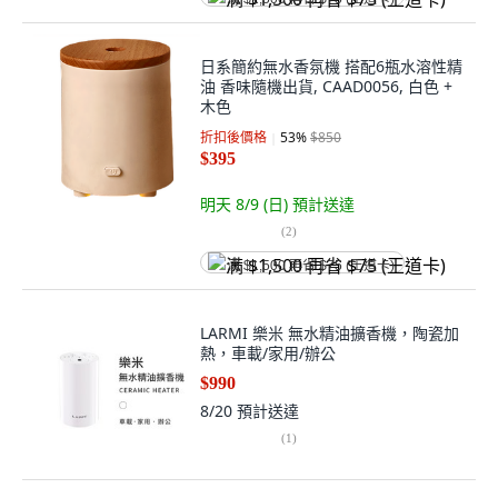
日系簡約無水香氛機 搭配6瓶水溶性精
油 香味隨機出貨, CAAD0056, 白色 +
木色
折扣後價格
53
%
$850
$395
明天 8/9 (日)
預計送達
(
2
)
满 $1,500 再省 $75 (王道卡)
LARMI 樂米 無水精油擴香機，陶瓷加
熱，車載/家用/辦公
$990
8/20
預計送達
(
1
)