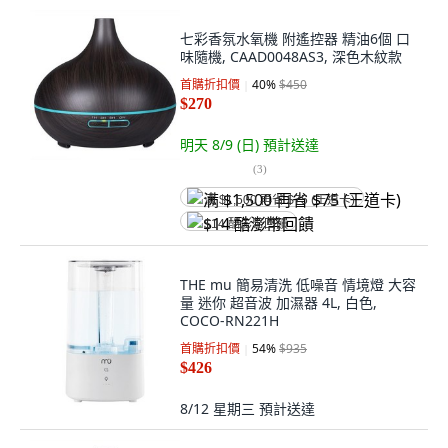
七彩香氛水氧機 附遙控器 精油6個 口
味隨機, CAAD0048AS3, 深色木紋款
首購折扣價
40
%
$450
$270
明天 8/9 (日)
預計送達
(
3
)
满 $1,500 再省 $75 (王道卡)
$14 酷澎幣回饋
THE mu 簡易清洗 低噪音 情境燈 大容
量 迷你 超音波 加濕器 4L, 白色,
COCO-RN221H
首購折扣價
54
%
$935
$426
8/12 星期三
預計送達