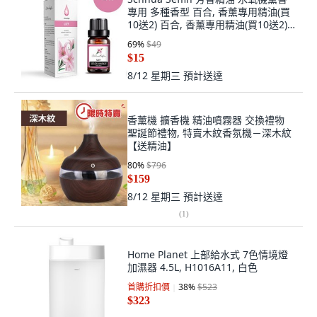
專用 多種香型 百合, 香薰專用精油(買
10送2) 百合, 香薰專用精油(買10送2)
百合
69
%
$49
$15
8/12 星期三
預計送達
香薰機 擴香機 精油噴霧器 交換禮物
聖誕節禮物, 特賣木紋香氛機－深木紋
【送精油】
80
%
$796
$159
8/12 星期三
預計送達
(
1
)
Home Planet 上部給水式 7色情境燈
加濕器 4.5L, H1016A11, 白色
首購折扣價
38
%
$523
$323