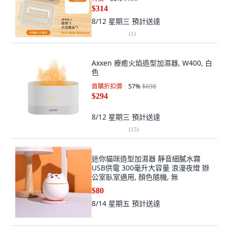
$314
8/12 星期三
預計送達
(
1
)
Axxen 療癒火焰造型加濕器, W400, 白
色
首購折扣價
57
%
$698
$294
8/12 星期三
預計送達
(
15
)
迷你貓咪造型加濕器 靜音細膩水霧
USB供電 300毫升大容量 浪漫夜燈 辦
公室臥室適用, 顏色隨機, 無
$80
8/14 星期五
預計送達