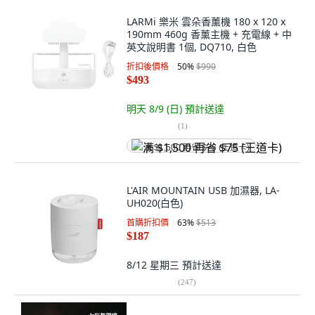
LARMi 樂米 雲朵香薰機 180 x 120 x
190mm 460g 香薰主機 + 充電線 + 中
英文說明書 1個, DQ710, 白色
折扣後價格
50
%
$990
$493
明天 8/9 (日)
預計送達
(
1
)
满 $1,500 再省 $75 (王道卡)
L'AIR MOUNTAIN USB 加濕器, LA-
UH020(白色)
首購折扣價
63
%
$513
$187
8/12 星期三
預計送達
(
247
)