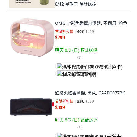
8/12 星期三
預計送達
OMG 七彩色香薰加濕器, 不適用, 粉色
首購折扣價
40
%
$499
$299
明天 8/9 (日)
預計送達
(
2
)
满 $1,500 再省 $75 (王道卡)
$15 酷澎幣回饋
壁爐火焰香薰機, 黑色, CAAD0077BK
首購折扣價
33
%
$599
$399
明天 8/9 (日)
預計送達
(
1
)
满 $1,500 再省 $75 (王道卡)