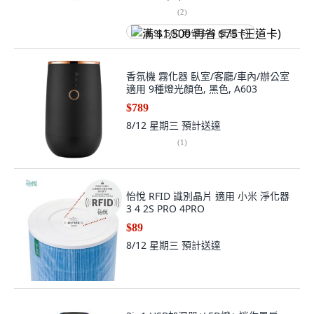
(
2
)
满 $1,500 再省 $75 (王道卡)
香氛機 霧化器 臥室/客廳/車內/辦公室
適用 9種燈光顏色, 黑色, A603
$789
8/12 星期三
預計送達
(
1
)
怡悅 RFID 識別晶片 適用 小米 淨化器
3 4 2S PRO 4PRO
$89
8/12 星期三
預計送達