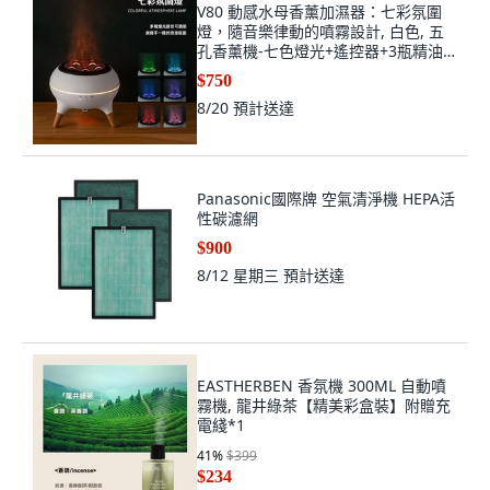
V80 動感水母香薰加濕器：七彩氛圍
燈，隨音樂律動的噴霧設計, 白色, 五
孔香薰機-七色燈光+遙控器+3瓶精油,
白色
$750
8/20
預計送達
Panasonic國際牌 空氣清淨機 HEPA活
性碳濾網
$900
8/12 星期三
預計送達
EASTHERBEN 香氛機 300ML 自動噴
霧機, 龍井綠茶【精美彩盒裝】附贈充
電綫*1
41
%
$399
$234