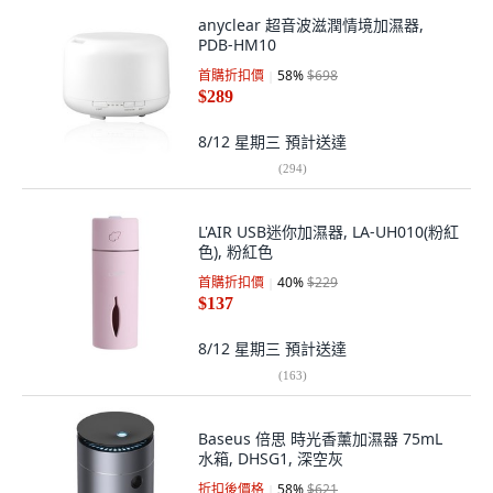
anyclear 超音波滋潤情境加濕器,
PDB-HM10
首購折扣價
58
%
$698
$289
8/12 星期三
預計送達
(
294
)
L'AIR USB迷你加濕器, LA-UH010(粉紅
色), 粉紅色
首購折扣價
40
%
$229
$137
8/12 星期三
預計送達
(
163
)
Baseus 倍思 時光香薰加濕器 75mL
水箱, DHSG1, 深空灰
折扣後價格
58
%
$621