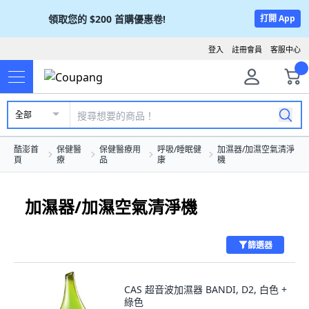
領取您的
$200
首購優惠卷!
打開 App
登入
註冊會員
客服中心
全部
酷澎首
保健醫
保健醫療用
呼吸/睡眠健
加濕器/加濕空氣清淨
頁
療
品
康
機
加濕器/加濕空氣清淨機
篩選器
CAS 超音波加濕器 BANDI, D2, 白色 +
綠色