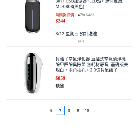
3in1 USB加濕器+LED燈+ 迷你風扇,
ML-0808(黑色)
首購折扣價
47
%
$465
$244
8/12 星期三
預計送達
(
47
)
負離子空氣淨化器 直插式空氣清淨機
除甲醛除臭除菌 無耗材靜音, 基礎版美
規白，兩角插孔，2.0億負氧離子
$859
缺貨
6
8
9
10
7