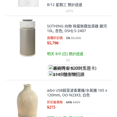
8/12 星期三
預計送達
(
157
)
SOTHING 向物 除菌無霧加濕器 銀河
10L, 杏色, DSHJ-S-2407
首購折扣價
3
%
$5,990
$5,790
明天 8/9 (日)
預計送達
(
3
)
最高再省 $200 (王道卡)
$145 酷澎幣回饋
aibo USB超音波香薰機/水氧機 165 x
120mm, OO-N23X3, 白色
折扣後價格
44
%
$499
$275