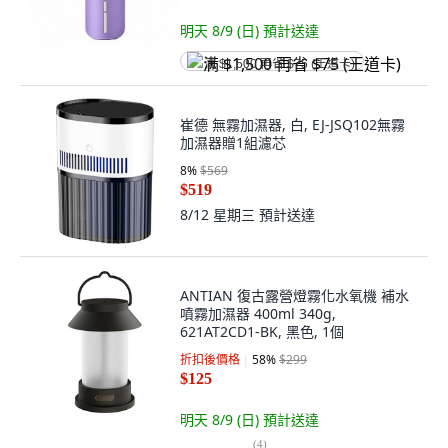
明天 8/9 (日)
預計送達
满 $1,500 再省 $75 (王道卡)
崔德 無霧加濕器, 白, EJ-JSQ102無霧
加濕器贈1組濾芯
8
%
$569
$519
8/12 星期三
預計送達
ANTIAN 復古露營燈霧化水氧機 補水
噴霧加濕器 400ml 340g,
621AT2CD1-BK, 黑色, 1個
折扣後價格
58
%
$299
$125
明天 8/9 (日)
預計送達
(
4
)