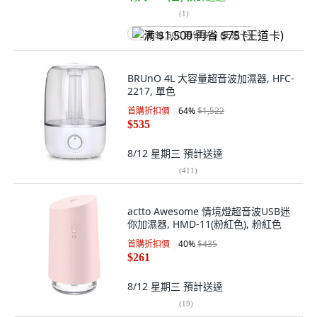
(
1
)
满 $1,500 再省 $75 (王道卡)
BRUnO 4L 大容量超音波加濕器, HFC-
2217, 單色
首購折扣價
64
%
$1,522
$535
8/12 星期三
預計送達
(
411
)
actto Awesome 情境燈超音波USB迷
你加濕器, HMD-11(粉紅色), 粉紅色
首購折扣價
40
%
$435
$261
8/12 星期三
預計送達
(
19
)