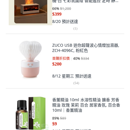
機-白 七彩氛圍燈 智能遙控 定時 靜音
加濕, 香氛機-白/七彩/遙控/定時/靜音/
66
%
$1,200
加濕
$399
8/20
預計送達
(
1
)
ZUCO USB 迷你超聲波心情燈加濕器,
ZCH-4096C, 粉紅色
首購折扣價
40
%
$334
$200
8/12 星期三
預計送達
(
54
)
香薰精油 10ml 水溶性精油 擴香 芳香
精油 玫瑰 茉莉 百合 居家香氛, 百合香
10ml｜香薰精油
89
%
$89
$9