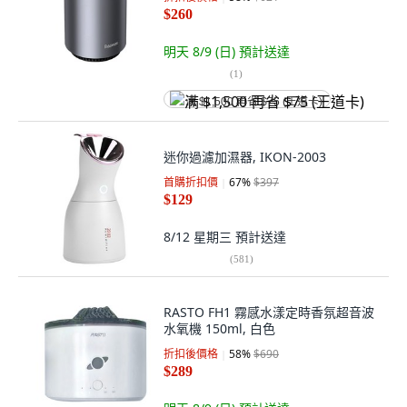
$260
明天 8/9 (日)
預計送達
(
1
)
满 $1,500 再省 $75 (王道卡)
迷你過濾加濕器, IKON-2003
首購折扣價
67
%
$397
$129
8/12 星期三
預計送達
(
581
)
RASTO FH1 霧感水漾定時香氛超音波
水氧機 150ml, 白色
折扣後價格
58
%
$690
$289