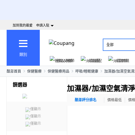
加到我的最愛
申請入駐
全部
類別
爸氣父親節
火箭速配
火箭跨境
酷澎首頁
保健醫療
保健醫療用品
呼吸/睡眠健康
加濕器/加濕空氣清
篩選器
加濕器/加濕空氣清
酷澎評分排名
價格最低
價
僅顯示
僅顯示
僅顯示