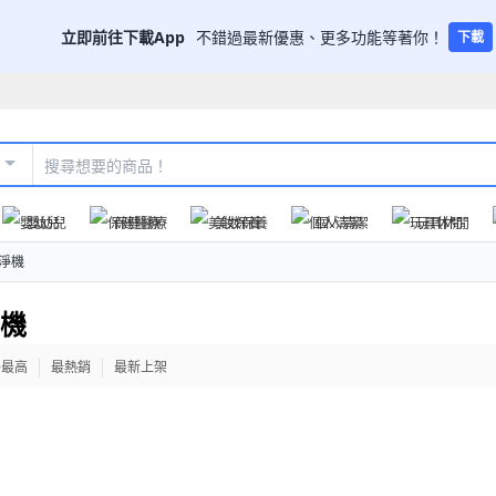
立即前往下載App
不錯過最新優惠、更多功能等著你！
下載
嬰幼兒
保健醫療
美妝保養
個人清潔
玩具休閒
淨機
淨機
格最高
最熱銷
最新上架