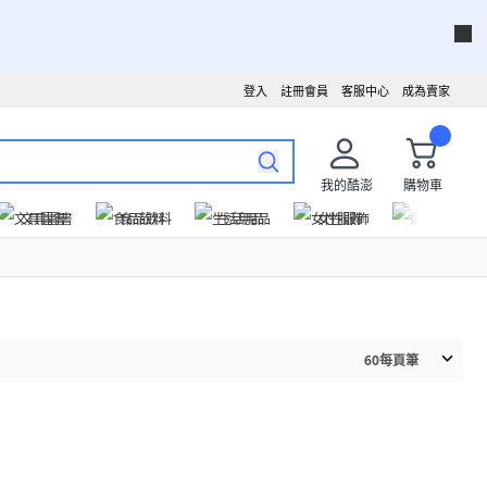
登入
註冊會員
客服中心
成為賣家
我的酷澎
購物車
文具圖書
食品飲料
生活用品
女性服飾
運動戶外
60
每頁筆