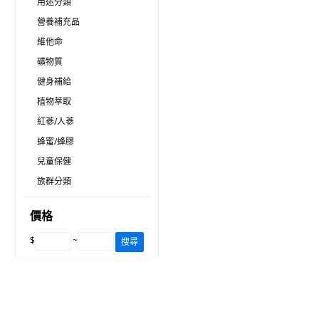
用途分類
營養補充品
維他命
礦物質
健身補給
植物萃取
紅蔘/人蔘
蜂蜜/蜂膠
兒童保健
族群分類
價格
$
~
搜尋