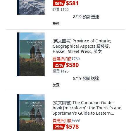
Street Press, 英文
$581
36
%
運費 $195
8/19
預計送達
免運
(英文圖書) Province of Ontario;
Geographical Aspects 精裝版,
Hassell Street Press, 英文
首購折扣價
$780
$580
25
%
運費 $195
8/19
預計送達
免運
(英文圖書) The Canadian Guide-
book [microform]: the Tourist's and
Sportsman's Guide to Eastern
Canada an... 精裝版, Legare Street
首購折扣價
$778
Press, 英文
$578
25
%