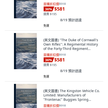
Legare Street Press, 英文
首購折扣價
$918
$581
36
%
運費 $195
8/19
預計送達
免運
(英文圖書) "The Duke of Cornwall's
Own Rifles": A Regimental History
of the Forty-Third Regiment
Active... 精裝版, Legare Street
首購折扣價
$918
Press, 英文
$581
36
%
運費 $195
8/19
預計送達
免運
(英文圖書) The Kingston Vehicle Co.
Limited: Manufacturers of
"Frontenac" Buggies Spring
Wagons and Ph... 精裝版, Legare
首購折扣價
$918