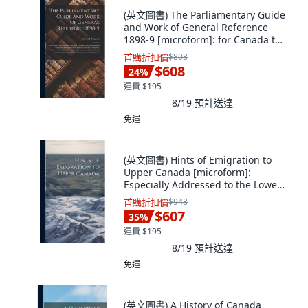
(英文圖書) The Parliamentary Guide
and Work of General Reference
1898-9 [microform]: for Canada the
Pro... 精裝版, Legare Street Press,
首購折扣價
$808
英文
$608
24
%
運費 $195
8/19
預計送達
免運
(英文圖書) Hints of Emigration to
Upper Canada [microform]:
Especially Addressed to the Lower
Classes in... 精裝版, Legare Street
首購折扣價
$948
Press, 英文
$607
35
%
運費 $195
8/19
預計送達
免運
(英文圖書) A History of Canada