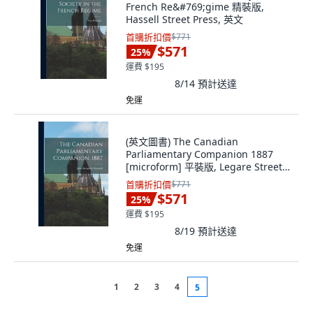
French Re&#769;gime 精裝版,
Hassell Street Press, 英文
首購折扣價
$771
$571
25
%
運費 $195
8/14
預計送達
免運
(英文圖書) The Canadian
Parliamentary Companion 1887
[microform] 平裝版, Legare Street
Press, 英文
首購折扣價
$771
$571
25
%
運費 $195
8/19
預計送達
免運
1
2
3
4
5