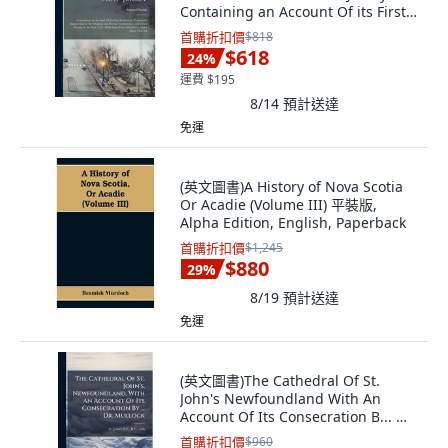
Containing an Account Of its First...
平裝版, Legare Street Press, 英文
首購折扣價
$818
$618
24
%
運費 $195
8/14
預計送達
免運
(英文圖書)A History of Nova Scotia
Or Acadie (Volume III) 平裝版,
Alpha Edition, English, Paperback
首購折扣價
$1,245
$880
29
%
8/19
預計送達
免運
(英文圖書)The Cathedral Of St.
John's Newfoundland With An
Account Of Its Consecration B... 精
裝版, Hutson Street Press, 英文
首購折扣價
$960