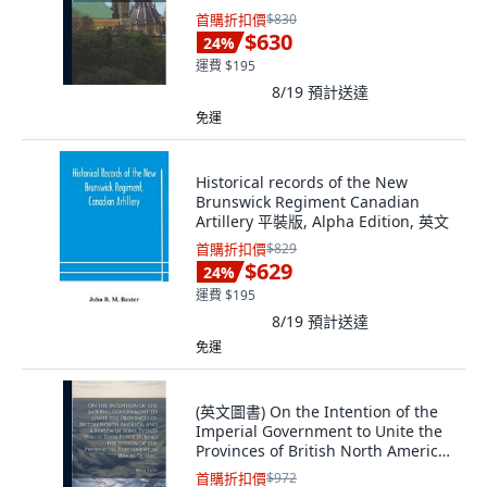
首購折扣價
$830
$630
24
%
運費 $195
8/19
預計送達
免運
Historical records of the New
Brunswick Regiment Canadian
Artillery 平裝版, Alpha Edition, 英文
首購折扣價
$829
$629
24
%
運費 $195
8/19
預計送達
免運
(英文圖書) On the Intention of the
Imperial Government to Unite the
Provinces of British North America
... 精裝版, Legare Street Press, 英文
首購折扣價
$972