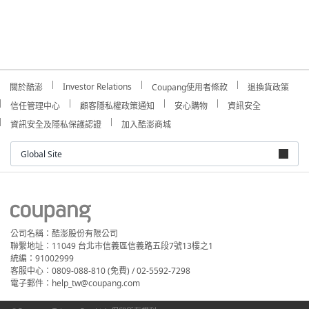
Investor Relations
關於酷澎
Coupang使用者條款
退換貨政策
信任管理中心
顧客隱私權政策通知
安心購物
資訊安全
資訊安全及隱私保護認證
加入酷澎商城
Global Site
公司名稱：酷澎股份有限公司
聯繫地址：11049 台北市信義區信義路五段7號13樓之1
統編：91002999
客服中心：0809-088-810 (免費) / 02-5592-7298
電子郵件：help_tw@coupang.com