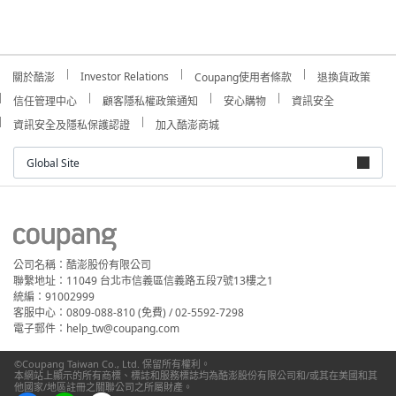
Investor Relations
關於酷澎
Coupang使用者條款
退換貨政策
信任管理中心
顧客隱私權政策通知
安心購物
資訊安全
資訊安全及隱私保護認證
加入酷澎商城
Global Site
公司名稱：酷澎股份有限公司
聯繫地址：11049 台北市信義區信義路五段7號13樓之1
統編：91002999
客服中心：0809-088-810 (免費) / 02-5592-7298
電子郵件：help_tw@coupang.com
©Coupang Taiwan Co., Ltd. 保留所有權利。
本網站上顯示的所有商標、標誌和服務標誌均為酷澎股份有限公司和/或其在美國和其
他國家/地區註冊之關聯公司之所屬財產。