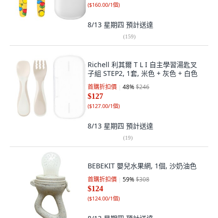
(
$160.00/1個
)
8/13 星期四
預計送達
(
159
)
Richell 利其爾 T L I 自主學習湯匙叉
子組 STEP2, 1套, 米色 + 灰色 + 白色
首購折扣價
48
%
$246
$127
(
$127.00/1個
)
8/13 星期四
預計送達
(
19
)
BEBEKIT 嬰兒水果網, 1個, 沙奶油色
首購折扣價
59
%
$308
$124
(
$124.00/1個
)