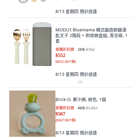
8/13 星期四
預計送達
MODU'I Bluemama 韓式鍛造銅器湯
匙叉子 2階段 + 附收納盒組, 青豆綠, 1
套
首購折扣價
26
%
$752
$552
(
$552.00/1個
)
8/13 星期四
預計送達
(
2
)
Brick-O. 果汁網, 綠色, 1個
首購折扣價
46
%
$1,057
$567
(
$567.00/1個
)
8/13 星期四
預計送達