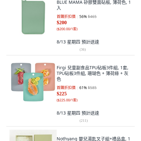
BLUE MAMA 矽膠雙面砧板, 薄荷色, 1
入
首購折扣價
56
%
$465
$200
(
$200.00/1套
)
8/13 星期四
預計送達
(
36
)
Firgi 兒童副食品TPU砧板3件組, 1套,
TPU砧板3件組, 珊瑚色 + 薄荷綠 + 灰
色
首購折扣價
61
%
$585
$225
(
$225.00/1套
)
8/13 星期四
預計送達
(
211
)
Nothyang 嬰兒湯匙叉子組+禮品盒, 1