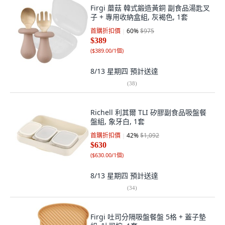
Firgi 蘑菇 韓式鍛造黃銅 副食品湯匙叉
子 + 專用收納盒組, 灰褐色, 1套
首購折扣價
60
%
$975
$389
(
$389.00/1個
)
8/13 星期四
預計送達
(
38
)
Richell 利其爾 TLI 矽膠副食品吸盤餐
盤組, 象牙白, 1套
首購折扣價
42
%
$1,092
$630
(
$630.00/1個
)
8/13 星期四
預計送達
(
34
)
Firgi 吐司分隔吸盤餐盤 5格 + 蓋子墊