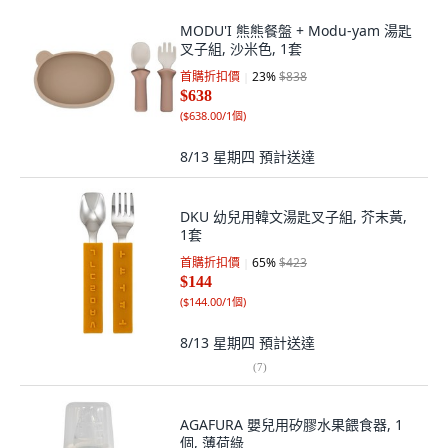
MODU'I 熊熊餐盤 + Modu-yam 湯匙
叉子組, 沙米色, 1套
首購折扣價
23
%
$838
$638
(
$638.00/1個
)
8/13 星期四
預計送達
DKU 幼兒用韓文湯匙叉子組, 芥末黃,
1套
首購折扣價
65
%
$423
$144
(
$144.00/1個
)
8/13 星期四
預計送達
(
7
)
AGAFURA 嬰兒用矽膠水果餵食器, 1
個, 薄荷綠