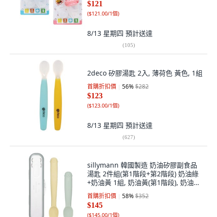
$121
(
$121.00/1個
)
8/13 星期四
預計送達
(
105
)
2deco 矽膠湯匙 2入, 薄荷色 黃色, 1組
首購折扣價
56
%
$282
$123
(
$123.00/1個
)
8/13 星期四
預計送達
(
627
)
sillymann 韓國製造 奶油矽膠副食品
湯匙 2件組(第1階段+第2階段) 奶油綠
+奶油黃 1組, 奶油黃(第1階段), 奶油綠
(第2階段), 1套
首購折扣價
58
%
$352
$145
(
$145.00/1個
)