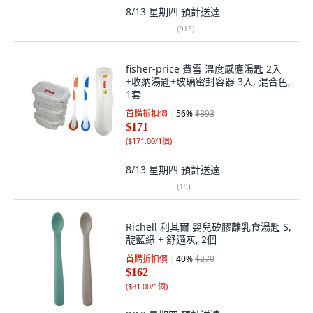
8/13 星期四
預計送達
(
915
)
fisher-price 費雪 溫度感應湯匙 2入
+收納湯匙+玻璃密封容器 3入, 混合色,
1套
首購折扣價
56
%
$393
$171
(
$171.00/1個
)
8/13 星期四
預計送達
(
19
)
Richell 利其爾 嬰兒矽膠離乳食湯匙 S,
靛藍綠 + 舒適灰, 2個
首購折扣價
40
%
$270
$162
(
$81.00/1個
)