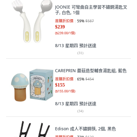
JOONIE 可彎曲自主學習不鏽鋼湯匙叉
子, 白色, 1個
首購折扣價
59
%
$587
$239
(
$239.00/1個
)
8/13 星期四
預計送達
(
31
)
CAREPRIN 蘑菇造型輔食湯匙組, 藍色
首購折扣價
65
%
$454
$155
(
$155.00/1個
)
8/13 星期四
預計送達
(
34
)
Edison 成人不鏽鋼筷, 2個, 黑色