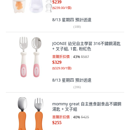
$239
(
$239.00/1個
)
8/13 星期四
預計送達
(
188
)
JOONIE 幼兒自主學習 316不鏽鋼湯匙
+ 叉子組, 1套, 粉紅色
首購折扣價
43
%
$587
$329
(
$329.00/1個
)
8/13 星期四
預計送達
(
206
)
mommy great 自主進食副食品不鏽鋼
湯匙 + 叉子組
首購折扣價
40
%
$425
$255