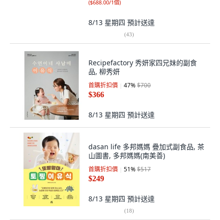
(
$688.00/1個
)
8/13 星期四
預計送達
(
43
)
Recipefactory 秀妍家四兄妹的副食
品, 柳秀妍
首購折扣價
47
%
$700
$366
8/13 星期四
預計送達
dasan life 多邦媽媽 疊加式副食品, 茶
山圖書, 多邦媽媽(南美善)
首購折扣價
51
%
$517
$249
8/13 星期四
預計送達
(
18
)