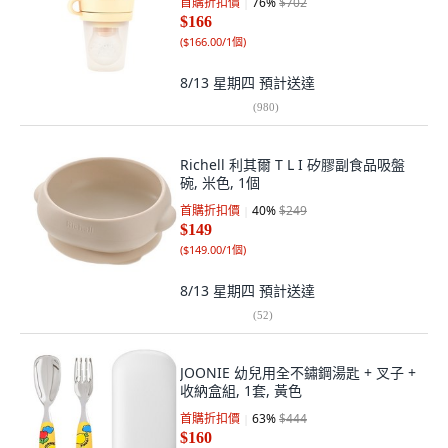
首購折扣價
76
%
$702
$166
(
$166.00/1個
)
8/13 星期四
預計送達
(
980
)
Richell 利其爾 T L I 矽膠副食品吸盤
碗, 米色, 1個
首購折扣價
40
%
$249
$149
(
$149.00/1個
)
8/13 星期四
預計送達
(
52
)
JOONIE 幼兒用全不鏽鋼湯匙 + 叉子 +
收納盒組, 1套, 黃色
首購折扣價
63
%
$444
$160