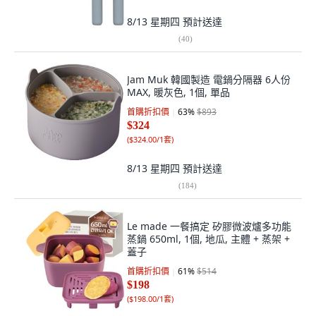
8/13 星期四
預計送達
(
40
)
Jam Muk 韓國製造 電鍋分隔器 6人份
MAX, 暖灰色, 1個, 單品
首購折扣價
63
%
$893
$324
(
$324.00/1套
)
8/13 星期四
預計送達
(
184
)
Le made 一餐搞定 矽膠微波爐多功能
蒸鍋 650ml, 1個, 地瓜, 主體 + 蒸架 +
蓋子
首購折扣價
61
%
$514
$198
(
$198.00/1套
)