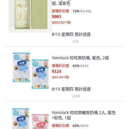
組, 淺金色
首購折扣價
18
%
$1,103
$903
(
$903.00/1個
)
8/13 星期四
預計送達
(
14
)
Yomilock 咬咬樂奶嘴, 藍色, 2個
首購折扣價
66
%
$370
$124
(
$62.00/1個
)
8/13 星期四
預計送達
(
244
)
Yomilock 咬咬樂輔食奶嘴 2入, 藍色
+粉色, 1組
首購折扣價
68
%
$379