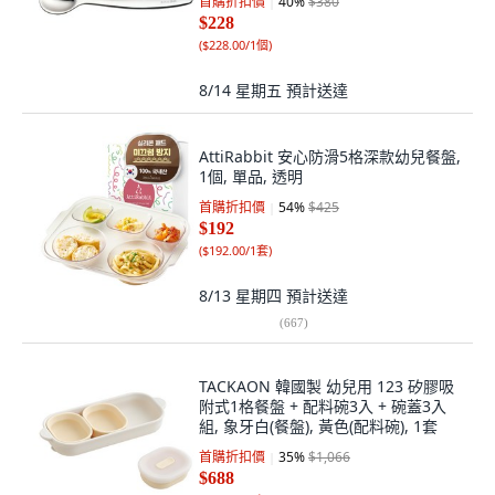
首購折扣價
40
%
$380
$228
(
$228.00/1個
)
8/14 星期五
預計送達
AttiRabbit 安心防滑5格深款幼兒餐盤,
1個, 單品, 透明
首購折扣價
54
%
$425
$192
(
$192.00/1套
)
8/13 星期四
預計送達
(
667
)
TACKAON 韓國製 幼兒用 123 矽膠吸
附式1格餐盤 + 配料碗3入 + 碗蓋3入
組, 象牙白(餐盤), 黃色(配料碗), 1套
首購折扣價
35
%
$1,066
$688