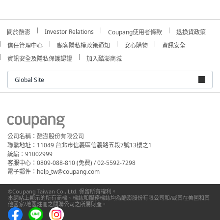
Investor Relations
關於酷澎
Coupang使用者條款
退換貨政策
信任管理中心
顧客隱私權政策通知
安心購物
資訊安全
資訊安全及隱私保護認證
加入酷澎商城
Global Site
公司名稱：酷澎股份有限公司
聯繫地址：11049 台北市信義區信義路五段7號13樓之1
統編：91002999
客服中心：0809-088-810 (免費) / 02-5592-7298
電子郵件：help_tw@coupang.com
©Coupang Taiwan Co., Ltd. 保留所有權利。
本網站上顯示的所有商標、標誌和服務標誌均為酷澎股份有限公司和/或其在美國和其
他國家/地區註冊之關聯公司之所屬財產。