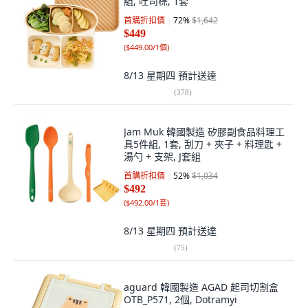
組, 吐司棕, 1套
首購折扣價
72
%
$1,642
$449
(
$449.00/1個
)
8/13 星期四
預計送達
(
378
)
Jam Muk 韓國製造 矽膠副食品料理工
具5件組, 1套, 刮刀 + 夾子 + 料理匙 +
湯勺 + 支架, J套組
首購折扣價
52
%
$1,034
$492
(
$492.00/1套
)
8/13 星期四
預計送達
(
75
)
aguard 韓國製造 AGAD 起司切割盒
OTB_P571, 2個, Dotramyi