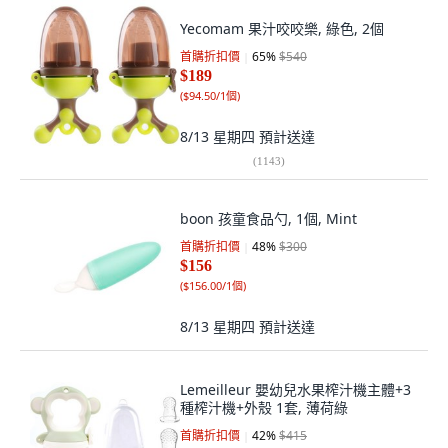
Yecomam 果汁咬咬樂, 綠色, 2個
首購折扣價
65
%
$540
$189
(
$94.50/1個
)
8/13 星期四
預計送達
(
1143
)
boon 孩童食品勺, 1個, Mint
首購折扣價
48
%
$300
$156
(
$156.00/1個
)
8/13 星期四
預計送達
Lemeilleur 嬰幼兒水果榨汁機主體+3
種榨汁機+外殼 1套, 薄荷綠
首購折扣價
42
%
$415