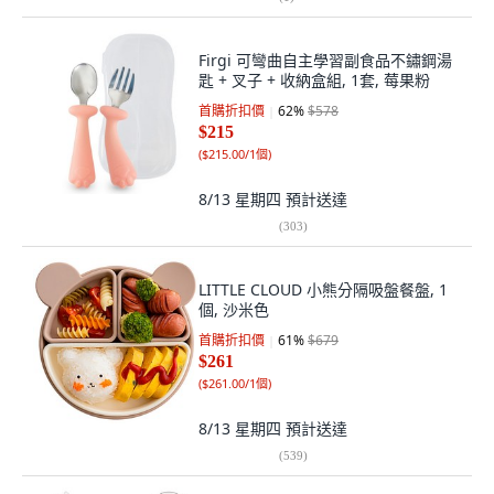
Firgi 可彎曲自主學習副食品不鏽鋼湯
匙 + 叉子 + 收納盒組, 1套, 莓果粉
首購折扣價
62
%
$578
$215
(
$215.00/1個
)
8/13 星期四
預計送達
(
303
)
LITTLE CLOUD 小熊分隔吸盤餐盤, 1
個, 沙米色
首購折扣價
61
%
$679
$261
(
$261.00/1個
)
8/13 星期四
預計送達
(
539
)