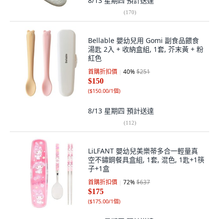
8/13 星期四
預計送達
(
170
)
Bellable 嬰幼兒用 Gomi 副食品餵食
湯匙 2入 + 收納盒組, 1套, 芥末黃 + 粉
紅色
首購折扣價
40
%
$251
$150
(
$150.00/1個
)
8/13 星期四
預計送達
(
112
)
LiLFANT 嬰幼兒美樂蒂多合一輕量真
空不鏽鋼餐具盒組, 1套, 混色, 1匙+1筷
子+1盒
首購折扣價
72
%
$637
$175
(
$175.00/1個
)