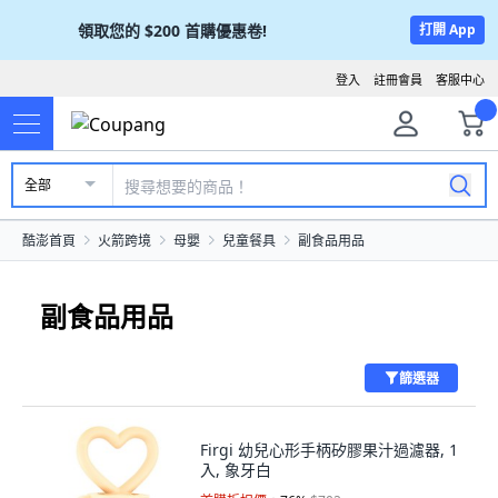
領取您的
$200
首購優惠卷!
打開 App
登入
註冊會員
客服中心
全部
酷澎首頁
火箭跨境
母嬰
兒童餐具
副食品用品
副食品用品
篩選器
Firgi 幼兒心形手柄矽膠果汁過濾器, 1
入, 象牙白