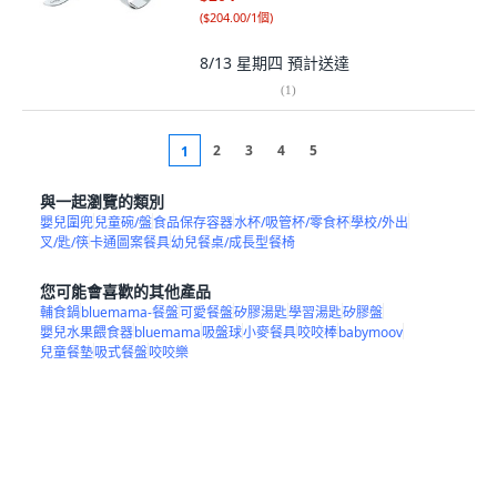
(
$204.00/1個
)
8/13 星期四
預計送達
(
1
)
2
3
4
5
1
與一起瀏覽的類別
嬰兒圍兜
兒童碗/盤
食品保存容器
水杯/吸管杯/零食杯
學校/外出
叉/匙/筷
卡通圖案餐具
幼兒餐桌/成長型餐椅
您可能會喜歡的其他產品
輔食鍋
bluemama-餐盤
可愛餐盤
矽膠湯匙
學習湯匙
矽膠盤
嬰兒水果餵食器
bluemama
吸盤球
小麥餐具
咬咬棒
babymoov
兒童餐墊
吸式餐盤
咬咬樂