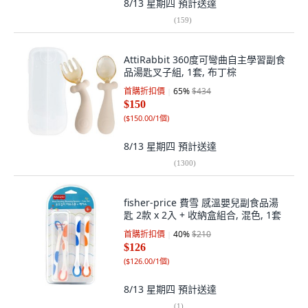
8/13 星期四
預計送達
(
159
)
AttiRabbit 360度可彎曲自主學習副食
品湯匙叉子組, 1套, 布丁棕
首購折扣價
65
%
$434
$150
(
$150.00/1個
)
8/13 星期四
預計送達
(
1300
)
fisher-price 費雪 感溫嬰兒副食品湯
匙 2款 x 2入 + 收納盒組合, 混色, 1套
首購折扣價
40
%
$210
$126
(
$126.00/1個
)
8/13 星期四
預計送達
(
1
)