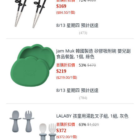
首購折扣價
72
%
$620
$169
(
$84.50/1個
)
8/13 星期四
預計送達
(
473
)
Jam Muk 韓國製造 矽膠吸附碗 嬰兒副
食品餐盤, 1個, 綠色
首購折扣價
53
%
$470
$219
(
$219.00/1個
)
8/13 星期四
預計送達
(
784
)
LALABY 孩童用湯匙叉子組, 1組, 灰色
首購折扣價
63
%
$1,021
$372
(
$372.00/1個
)