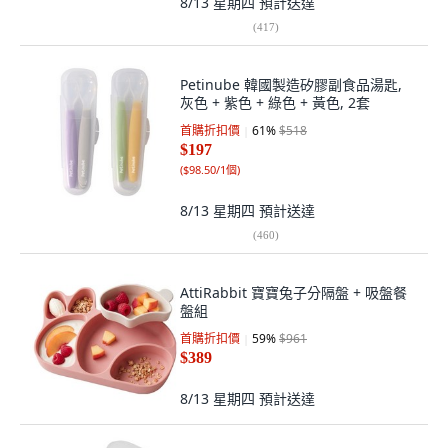
8/13 星期四
預計送達
(
417
)
Petinube 韓國製造矽膠副食品湯匙,
灰色 + 紫色 + 綠色 + 黃色, 2套
首購折扣價
61
%
$518
$197
(
$98.50/1個
)
8/13 星期四
預計送達
(
460
)
AttiRabbit 寶寶兔子分隔盤 + 吸盤餐
盤組
首購折扣價
59
%
$961
$389
8/13 星期四
預計送達