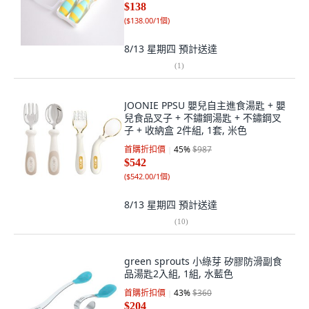
$138
(
$138.00/1個
)
8/13 星期四
預計送達
(
1
)
JOONIE PPSU 嬰兒自主進食湯匙 + 嬰
兒食品叉子 + 不鏽鋼湯匙 + 不鏽鋼叉
子 + 收納盒 2件組, 1套, 米色
首購折扣價
45
%
$987
$542
(
$542.00/1個
)
8/13 星期四
預計送達
(
10
)
green sprouts 小綠芽 矽膠防滑副食
品湯匙2入組, 1組, 水藍色
首購折扣價
43
%
$360
$204