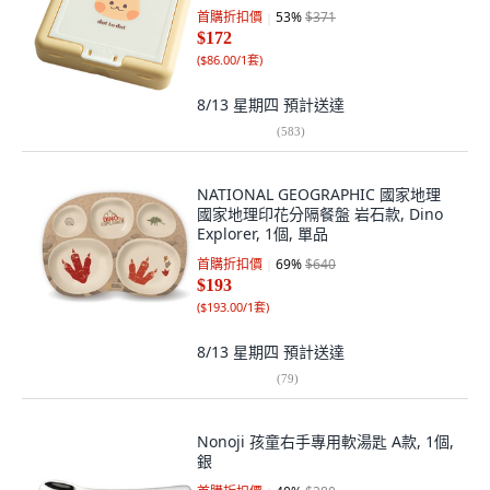
首購折扣價
53
%
$371
$172
(
$86.00/1套
)
8/13 星期四
預計送達
(
583
)
NATIONAL GEOGRAPHIC 國家地理
國家地理印花分隔餐盤 岩石款, Dino
Explorer, 1個, 單品
首購折扣價
69
%
$640
$193
(
$193.00/1套
)
8/13 星期四
預計送達
(
79
)
Nonoji 孩童右手專用軟湯匙 A款, 1個,
銀