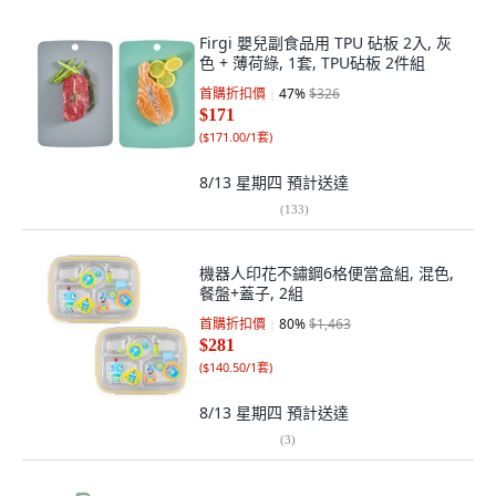
Firgi 嬰兒副食品用 TPU 砧板 2入, 灰
色 + 薄荷綠, 1套, TPU砧板 2件組
首購折扣價
47
%
$326
$171
(
$171.00/1套
)
8/13 星期四
預計送達
(
133
)
機器人印花不鏽鋼6格便當盒組, 混色,
餐盤+蓋子, 2組
首購折扣價
80
%
$1,463
$281
(
$140.50/1套
)
8/13 星期四
預計送達
(
3
)