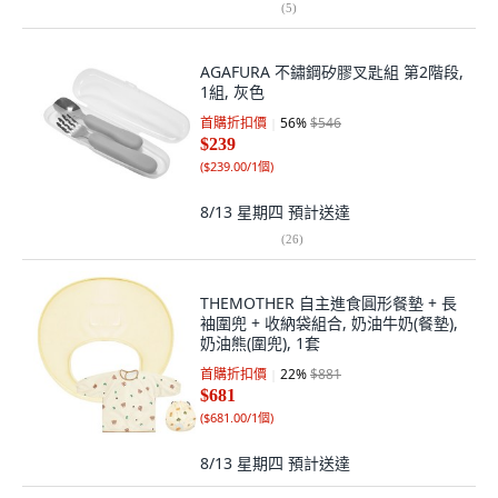
(
5
)
AGAFURA 不鏽鋼矽膠叉匙組 第2階段,
1組, 灰色
首購折扣價
56
%
$546
$239
(
$239.00/1個
)
8/13 星期四
預計送達
(
26
)
THEMOTHER 自主進食圓形餐墊 + 長
袖圍兜 + 收納袋組合, 奶油牛奶(餐墊),
奶油熊(圍兜), 1套
首購折扣價
22
%
$881
$681
(
$681.00/1個
)
8/13 星期四
預計送達