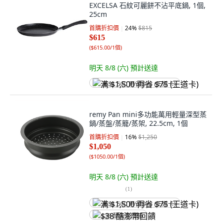
EXCELSA 石紋可麗餅不沾平底鍋, 1個,
25cm
首購折扣價
24
%
$815
$615
(
$615.00/1個
)
明天 8/8 (六)
預計送達
满 $1,500 再省 $75 (王道卡)
remy Pan mini多功能萬用輕量深型蒸
鍋/蒸盤/蒸籠/蒸架, 22.5cm, 1個
首購折扣價
16
%
$1,250
$1,050
(
$1050.00/1個
)
明天 8/8 (六)
預計送達
(
1
)
满 $1,500 再省 $75 (王道卡)
$38 酷澎幣回饋