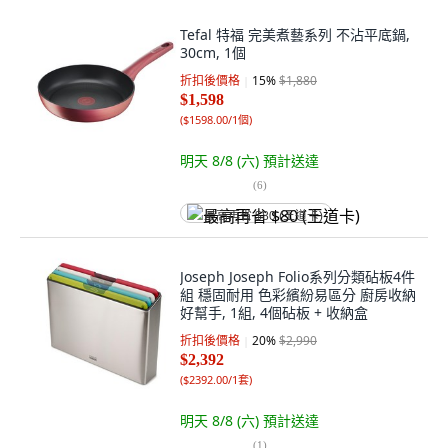
Tefal 特福 完美煮藝系列 不沾平底鍋,
30cm, 1個
折扣後價格
15
%
$1,880
$1,598
(
$1598.00/1個
)
明天 8/8 (六)
預計送達
(
6
)
最高再省 $80 (王道卡)
Joseph Joseph Folio系列分類砧板4件
組 穩固耐用 色彩繽紛易區分 廚房收納
好幫手, 1組, 4個砧板 + 收納盒
折扣後價格
20
%
$2,990
$2,392
(
$2392.00/1套
)
明天 8/8 (六)
預計送達
(
1
)