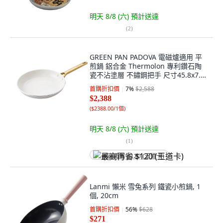
明天 8/8 (六)
預計送達
(
2
)
GREEN PAN PADOVA 電磁爐適用 平
煎鍋 鋁合金 Thermolon 專利鑽石陶
瓷不沾塗層 不鏽鋼把手 尺寸45.8x7.1
公分, 25cm, 1個
首購折扣價
7
%
$2,588
$2,388
(
$2388.00/1個
)
明天 8/8 (六)
預計送達
(
1
)
最高再省 $120 (王道卡)
Lanmi 懶米 雪兔系列 鐵瓷小煎鍋, 1
個, 20cm
首購折扣價
56
%
$628
$271