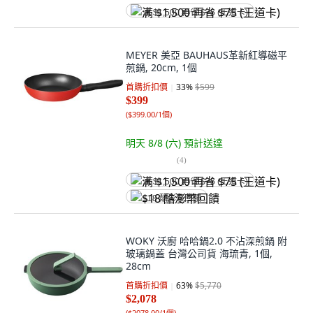
满 $1,500 再省 $75 (王道卡)
MEYER 美亞 BAUHAUS革新紅導磁平
煎鍋, 20cm, 1個
首購折扣價
33
%
$599
$399
(
$399.00/1個
)
明天 8/8 (六)
預計送達
(
4
)
满 $1,500 再省 $75 (王道卡)
$18 酷澎幣回饋
WOKY 沃廚 哈哈鍋2.0 不沾深煎鍋 附
玻璃鍋蓋 台灣公司貨 海琉青, 1個,
28cm
首購折扣價
63
%
$5,770
$2,078
(
$2078.00/1個
)