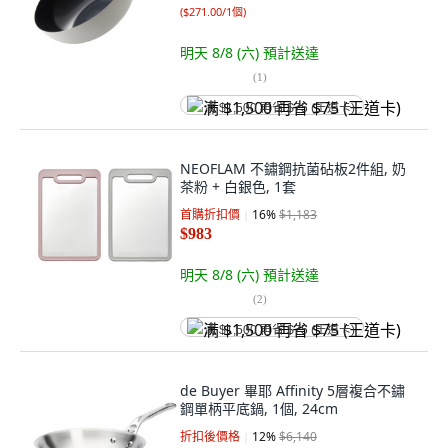
(
$271.00/1個
)
明天 8/8 (六)
預計送達
(
1
)
满 $1,500 再省 $75 (王道卡)
NEOFLAM 不鏽鋼抗菌砧板2件組, 奶
茶粉 + 白銀色, 1套
首購折扣價
16
%
$1,183
$983
明天 8/8 (六)
預計送達
(
2
)
满 $1,500 再省 $75 (王道卡)
de Buyer 畢耶 Affinity 5層複合不鏽
鋼單柄平底鍋, 1個, 24cm
折扣後價格
12
%
$6,140