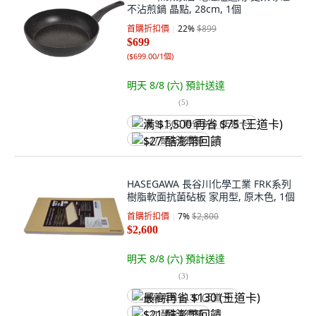
不沾煎鍋 晶點, 28cm, 1個
首購折扣價
22
%
$899
$699
(
$699.00/1個
)
明天 8/8 (六)
預計送達
(
5
)
满 $1,500 再省 $75 (王道卡)
$27 酷澎幣回饋
HASEGAWA 長谷川化學工業 FRK系列
樹脂軟面抗菌砧板 家用型, 原木色, 1個
首購折扣價
7
%
$2,800
$2,600
明天 8/8 (六)
預計送達
(
3
)
最高再省 $130 (王道卡)
$21 酷澎幣回饋