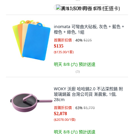
满 $1,500 再省 $75 (王道卡)
inomata 可彎曲大砧板, 灰色 + 藍色 +
橙色 + 綠色, 1組
首購折扣價
40
%
$225
$135
(
$135.00/1套
)
明天 8/8 (六)
預計送達
(
3
)
WOKY 沃廚 哈哈鍋2.0 不沾深煎鍋 附
玻璃鍋蓋 台灣公司貨 漸晨紫, 1個,
28cm
首購折扣價
63
%
$5,770
$2,078
(
$2078.00/1個
)
明天 8/8 (六)
預計送達