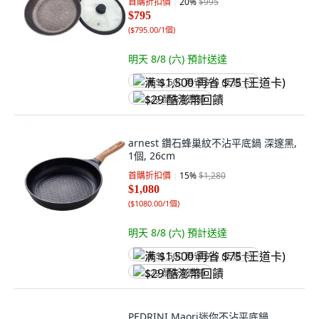
首購折扣價
20
%
$995
$795
(
$795.00/1個
)
明天 8/8 (六)
預計送達
满 $1,500 再省 $75 (王道卡)
$29 酷澎幣回饋
arnest 鑽石蜂巢紋不沾平底鍋 深邃黑,
1個, 26cm
首購折扣價
15
%
$1,280
$1,080
(
$1080.00/1個
)
明天 8/8 (六)
預計送達
满 $1,500 再省 $75 (王道卡)
$29 酷澎幣回饋
PEDRINI Maori迷你不沾平底鍋,