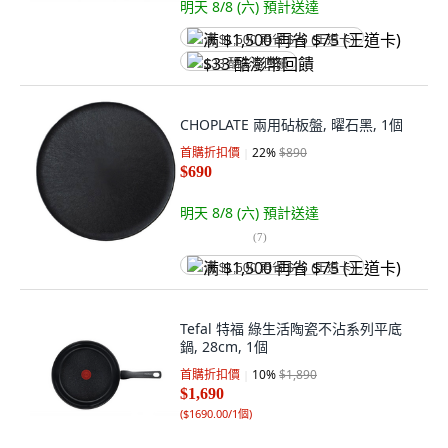
明天 8/8 (六)
預計送達
满 $1,500 再省 $75 (王道卡)
$33 酷澎幣回饋
CHOPLATE 兩用砧板盤, 曜石黑, 1個
首購折扣價
22
%
$890
$690
明天 8/8 (六)
預計送達
(
7
)
满 $1,500 再省 $75 (王道卡)
Tefal 特福 綠生活陶瓷不沾系列平底
鍋, 28cm, 1個
首購折扣價
10
%
$1,890
$1,690
(
$1690.00/1個
)