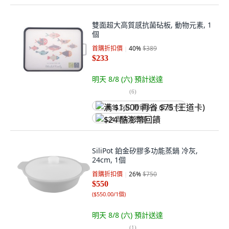
雙面超大高質感抗菌砧板, 動物元素, 1
個
首購折扣價
40
%
$389
$233
明天 8/8 (六)
預計送達
(
6
)
满 $1,500 再省 $75 (王道卡)
$24 酷澎幣回饋
SiliPot 鉑金矽膠多功能蒸鍋 冷灰,
24cm, 1個
首購折扣價
26
%
$750
$550
(
$550.00/1個
)
明天 8/8 (六)
預計送達
(
1
)