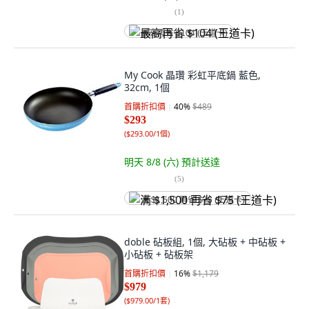
(
1
)
最高再省 $104 (王道卡)
My Cook 晶瓚 彩虹平底鍋 藍色,
32cm, 1個
首購折扣價
40
%
$489
$293
(
$293.00/1個
)
明天 8/8 (六)
預計送達
(
5
)
满 $1,500 再省 $75 (王道卡)
doble 砧板組, 1個, 大砧板 + 中砧板 +
小砧板 + 砧板架
首購折扣價
16
%
$1,179
$979
(
$979.00/1套
)