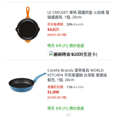
LE CREUSET 單柄 圓鐵煎盤 火焰橘 電
磁爐適用, 1個, 20cm
折扣後價格
28
%
$5,625
$4,025
(
$4025.00/1個
)
明天 8/8 (六)
預計送達
最高再省 $200 (王道卡)
Corelle Brands 康寧餐具 WORLD
KITCHEN 平煎拿鐵鍋 台灣製 墨蘭迪
藍色, 1個, 28cm
首購折扣價
15
%
$1,290
$1,090
(
$1090.00/1個
)
明天 8/8 (六)
預計送達
(
1
)