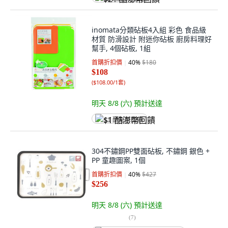
inomata分類砧板4入組 彩色 食品級
材質 防滑設計 附迷你砧板 廚房料理好
幫手, 4個砧板, 1組
首購折扣價
40
%
$180
$108
(
$108.00/1套
)
明天 8/8 (六)
預計送達
$1 酷澎幣回饋
304不鏽鋼PP雙面砧板, 不鏽鋼 銀色 +
PP 童趣圖案, 1個
首購折扣價
40
%
$427
$256
明天 8/8 (六)
預計送達
(
7
)