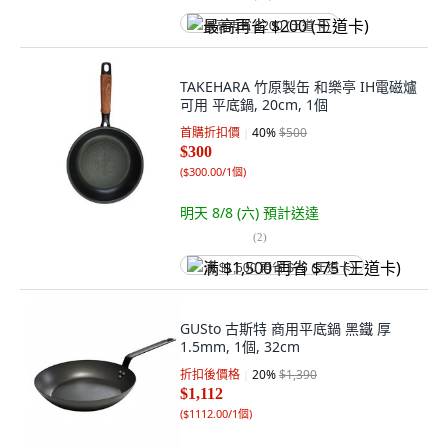
最高再省 $200 (王道卡)
TAKEHARA 竹原製缶 和樂亭 IH電磁爐
可用 平底鍋, 20cm, 1個
首購折扣價
40
%
$500
$300
(
$300.00/1個
)
明天 8/8 (六)
預計送達
(
2
)
满 $1,500 再省 $75 (王道卡)
GUSto 古斯特 商用平底鍋 黑鐵 厚
1.5mm, 1個, 32cm
折扣後價格
20
%
$1,390
$1,112
(
$1112.00/1個
)