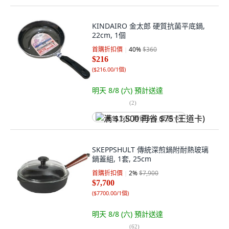
KINDAIRO 金太郎 硬質抗菌平底鍋,
22cm, 1個
首購折扣價
40
%
$360
$216
(
$216.00/1個
)
明天 8/8 (六)
預計送達
(
2
)
满 $1,500 再省 $75 (王道卡)
SKEPPSHULT 傳統深煎鍋附耐熱玻璃
鍋蓋組, 1套, 25cm
首購折扣價
2
%
$7,900
$7,700
(
$7700.00/1個
)
明天 8/8 (六)
預計送達
(
62
)