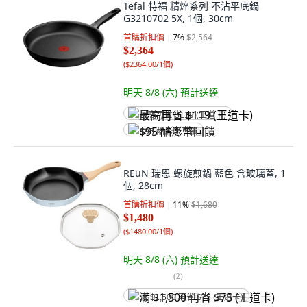
Tefal 特福 精焠系列 不沾平底鍋
G3210702 5X, 1個, 30cm
首購折扣價
7
%
$2,564
$2,364
(
$2364.00/1個
)
明天 8/8 (六)
預計送達
最高再省 $119 (王道卡)
$95 酷澎幣回饋
REuN 瑞恩 螺旋煎鍋 藍色 含玻璃蓋, 1
個, 28cm
首購折扣價
11
%
$1,680
$1,480
(
$1480.00/1個
)
明天 8/8 (六)
預計送達
(
2
)
满 $1,500 再省 $75 (王道卡)