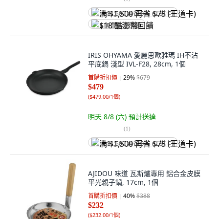
满 $1,500 再省 $75 (王道卡)
$18 酷澎幣回饋
IRIS OHYAMA 愛麗思歐雅瑪 IH不沾
平底鍋 淺型 IVL-F28, 28cm, 1個
首購折扣價
29
%
$679
$479
(
$479.00/1個
)
明天 8/8 (六)
預計送達
(
1
)
满 $1,500 再省 $75 (王道卡)
AJIDOU 味道 瓦斯爐專用 鋁合金皮膜
平光親子鍋, 17cm, 1個
首購折扣價
40
%
$388
$232
(
$232.00/1個
)