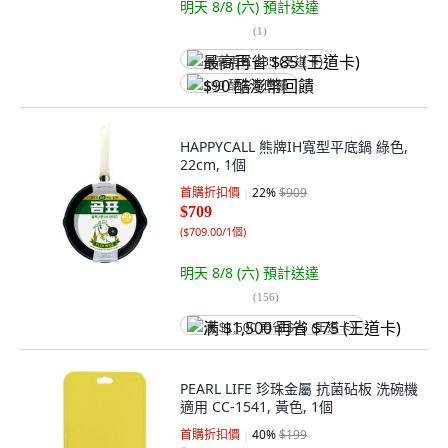
明天 8/8 (六)
預計送達
(
1
)
最高再省 $85 (王道卡)
$90 酷澎幣回饋
HAPPYCALL 熊牌IH寬型平底鍋 綠色,
22cm, 1個
首購折扣價
22
%
$909
$709
(
$709.00/1個
)
明天 8/8 (六)
預計送達
(
156
)
满 $1,500 再省 $75 (王道卡)
PEARL LIFE 珍珠金屬 抗菌砧板 洗碗機
適用 CC-1541, 黃色, 1個
首購折扣價
40
%
$199