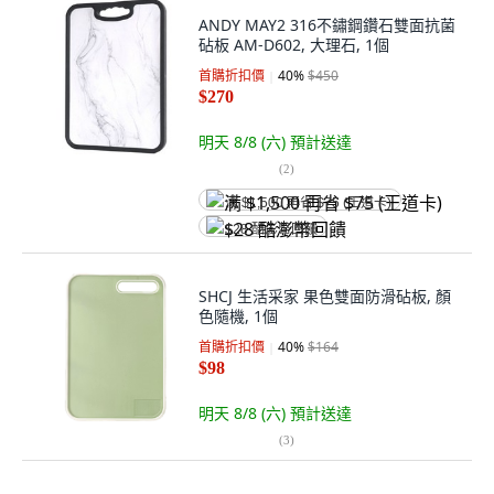
ANDY MAY2 316不鏽鋼鑽石雙面抗菌
砧板 AM-D602, 大理石, 1個
首購折扣價
40
%
$450
$270
明天 8/8 (六)
預計送達
(
2
)
满 $1,500 再省 $75 (王道卡)
$28 酷澎幣回饋
SHCJ 生活采家 果色雙面防滑砧板, 顏
色隨機, 1個
首購折扣價
40
%
$164
$98
明天 8/8 (六)
預計送達
(
3
)