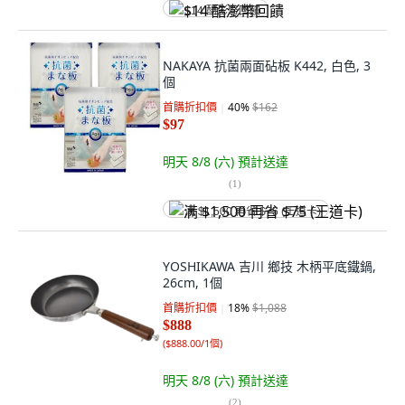
$14 酷澎幣回饋
NAKAYA 抗菌兩面砧板 K442, 白色, 3
個
首購折扣價
40
%
$162
$97
明天 8/8 (六)
預計送達
(
1
)
满 $1,500 再省 $75 (王道卡)
YOSHIKAWA 吉川 鄉技 木柄平底鐵鍋,
26cm, 1個
首購折扣價
18
%
$1,088
$888
(
$888.00/1個
)
明天 8/8 (六)
預計送達
(
2
)