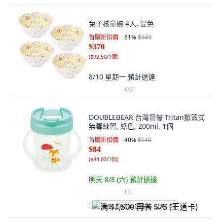
兔子孩童碗 4入, 混色
首購折扣價
61
%
$949
$370
(
$92.50/1個
)
8/10 星期一
預計送達
(
31
)
DOUBLEBEAR 台灣晉億 Tritan掀蓋式
無毒練習, 綠色, 200ml, 1個
首購折扣價
40
%
$140
$84
(
$84.00/1個
)
明天 8/8 (六)
預計送達
(
1
)
满 $1,500 再省 $75 (王道卡)