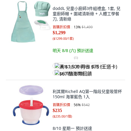
doddL 兒童小廚師3件組禮盒, 1套, 兒
童廚師帽 + 圍裙清新綠 + 人體工學餐
刀, 清新綠
首購折扣價
13
%
$1,499
$1,299
(
$1299.00/1套
)
明天 8/8 (六)
預計送達
(
1
)
满 $1,500 再省 $75 (王道卡)
$67 酷澎幣回饋
利其爾Richell AQ第一階段兒童吸管杯
150ml 海軍藍色 1入
首購折扣價
56
%
$542
$235
(
$235.00/1個
)
8/10 星期一
預計送達