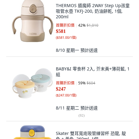
THERMOS 膳魔師 2WAY Step Up孩童
吸管水壺 TKFJ-200, 奶油餅乾, 1個,
200ml
首購折扣價
42
%
$1,010
$581
(
$581.00/1個
)
8/10 星期一
預計送達
BABY&I 零食杯 2入, 芥末黃+薄荷藍, 1
組
首購折扣價
59
%
$604
$247
(
$247.00/1個
)
8/11 星期二
預計送達
(
92
)
Skater 雙耳寬底吸管練習杯 恐龍, 靛
色 + 黃色, 260ml, 1個