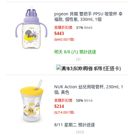
pigeon 貝親 雙把手 PPSU 吸管杯 幸
福款, 個性紫, 330ml, 1個
首購折扣價
31
%
$643
$443
(
$443.00/1個
)
明天 8/8 (六)
預計送達
(
2
)
满 $1,500 再省 $75 (王道卡)
NUK Action 幼兒用吸管杯, 230ml, 1
個, 黃色
首購折扣價
58
%
$514
$214
(
$214.00/1個
)
8/11 星期二
預計送達
(
322
)