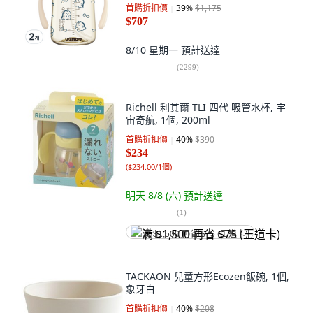
首購折扣價
39
%
$1,175
$707
8/10 星期一
預計送達
(
2299
)
Richell 利其爾 TLI 四代 吸管水杯, 宇
宙奇航, 1個, 200ml
首購折扣價
40
%
$390
$234
(
$234.00/1個
)
明天 8/8 (六)
預計送達
(
1
)
满 $1,500 再省 $75 (王道卡)
TACKAON 兒童方形Ecozen飯碗, 1個,
象牙白
首購折扣價
40
%
$208