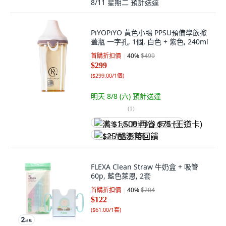
8/11 星期二
預計送達
PiYOPiYO 黃色小鴨 PPSU預備學飲掀
蓋瓶 一字孔, 1個, 白色 + 紫色, 240ml
首購折扣價
40
%
$499
$299
(
$299.00/1個
)
明天 8/8 (六)
預計送達
(
1
)
满 $1,500 再省 $75 (王道卡)
$25 酷澎幣回饋
FLEXA Clean Straw 牛奶盒 + 吸管
60p, 藍色萊恩, 2套
首購折扣價
40
%
$204
$122
(
$61.00/1套
)