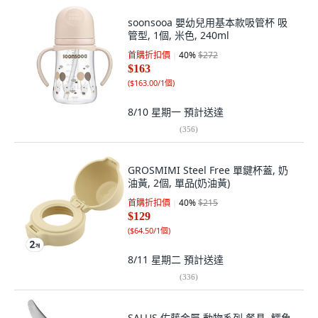
soonsooa 嬰幼兒用基本款吸管杯 吸
管型, 1個, 米色, 240ml
首購折扣價
40
%
$272
$163
(
$163.00/1個
)
8/10 星期一
預計送達
(
356
)
GROSMIMI Steel Free 單鍵杯蓋, 奶
油黃, 2個, 單品(奶油黃)
首購折扣價
40
%
$215
$129
(
$64.50/1個
)
8/11 星期二
預計送達
(
336
)
SALUS 佐藤金屬 動物系列 餐具, 鱷魚