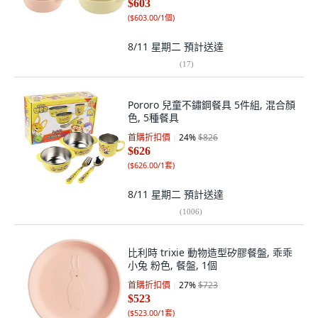
$603
(
$603.00/1個
)
8/11 星期二
預計送達
(
17
)
Pororo 兒童不鏽鋼餐具 5件組, 混合顏
色, 5種餐具
首購折扣價
24
%
$826
$626
(
$626.00/1套
)
8/11 星期二
預計送達
(
1006
)
比利時 trixie 動物造型矽膠餐盤, 乖乖
小兔 粉色, 餐盤, 1個
首購折扣價
27
%
$723
$523
(
$523.00/1套
)