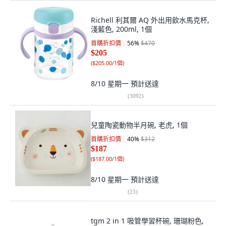
Richell 利其爾 AQ 外出用飲水馬克杯,
淺藍色, 200ml, 1個
首購折扣價
56
%
$470
$205
(
$205.00/1個
)
8/10 星期一
預計送達
(
3092
)
兒童陶瓷動物半月碗, 老虎, 1個
首購折扣價
40
%
$312
$187
(
$187.00/1個
)
8/10 星期一
預計送達
(
23
)
tgm 2 in 1 吸管學習杯碗, 珊瑚粉色,