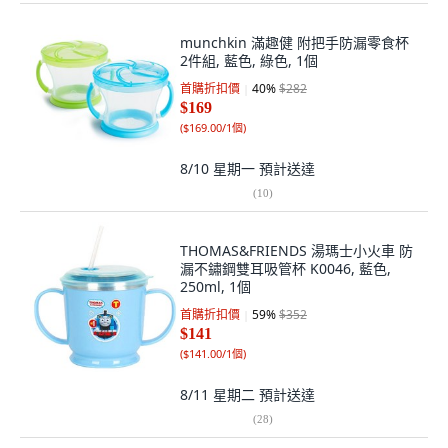
munchkin 滿趣健 附把手防漏零食杯
2件組, 藍色, 綠色, 1個
首購折扣價
40
%
$282
$169
(
$169.00/1個
)
8/10 星期一
預計送達
(
10
)
THOMAS&FRIENDS 湯瑪士小火車 防
漏不鏽鋼雙耳吸管杯 K0046, 藍色,
250ml, 1個
首購折扣價
59
%
$352
$141
(
$141.00/1個
)
8/11 星期二
預計送達
(
28
)