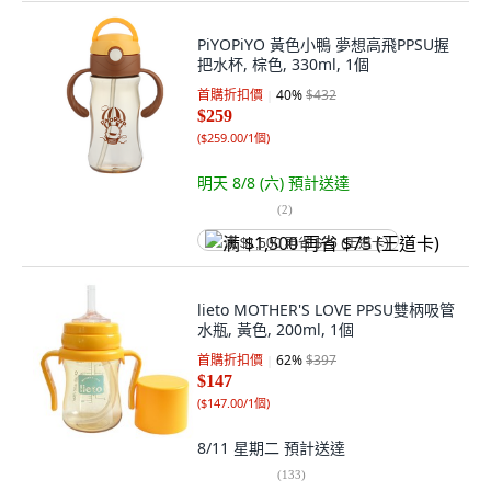
PiYOPiYO 黃色小鴨 夢想高飛PPSU握
把水杯, 棕色, 330ml, 1個
首購折扣價
40
%
$432
$259
(
$259.00/1個
)
明天 8/8 (六)
預計送達
(
2
)
满 $1,500 再省 $75 (王道卡)
lieto MOTHER'S LOVE PPSU雙柄吸管
水瓶, 黃色, 200ml, 1個
首購折扣價
62
%
$397
$147
(
$147.00/1個
)
8/11 星期二
預計送達
(
133
)