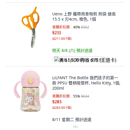
Ueno 上野 攜帶用食物剪 附袋 總長
15.5 x 刃4cm, 橙色, 1個
首購折扣價
40
%
$352
$211
(
$211.00/1個
)
明天 8/8 (六)
預計送達
满 $1,500 再省 $75 (王道卡)
LiLFANT The Bottle 我們孩子的第一
款 PPSU 雙柄吸管杯, Hello Kitty, 1個,
200ml
首購折扣價
55
%
$634
$283
(
$283.00/1個
)
8/11 星期二
預計送達
(
1
)