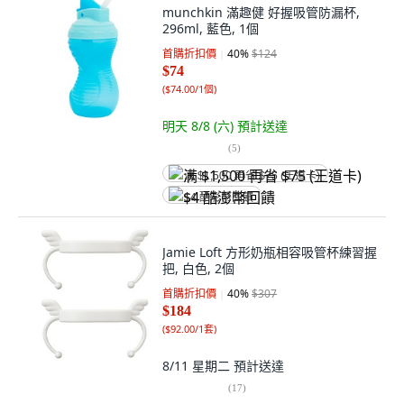
munchkin 滿趣健 好握吸管防漏杯,
296ml, 藍色, 1個
首購折扣價
40
%
$124
$74
(
$74.00/1個
)
明天 8/8 (六)
預計送達
(
5
)
满 $1,500 再省 $75 (王道卡)
$4 酷澎幣回饋
Jamie Loft 方形奶瓶相容吸管杯練習握
把, 白色, 2個
首購折扣價
40
%
$307
$184
(
$92.00/1套
)
8/11 星期二
預計送達
(
17
)