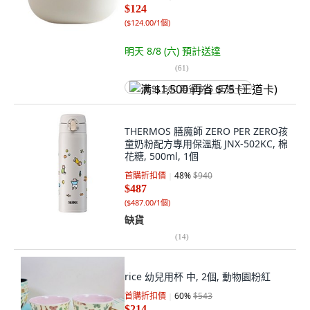
$124
(
$124.00/1個
)
明天 8/8 (六)
預計送達
(
61
)
满 $1,500 再省 $75 (王道卡)
THERMOS 膳魔師 ZERO PER ZERO孩
童奶粉配方專用保溫瓶 JNX-502KC, 棉
花糖, 500ml, 1個
首購折扣價
48
%
$940
$487
(
$487.00/1個
)
缺貨
(
14
)
rice 幼兒用杯 中, 2個, 動物園粉紅
首購折扣價
60
%
$543
$214