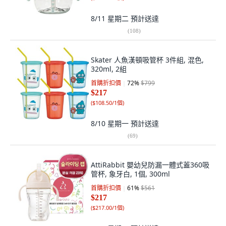
8/11 星期二
預計送達
(
108
)
Skater 人魚漢頓吸管杯 3件組, 混色,
320ml, 2組
首購折扣價
72
%
$799
$217
(
$108.50/1個
)
8/10 星期一
預計送達
(
69
)
AttiRabbit 嬰幼兒防漏一體式蓋360吸
管杯, 象牙白, 1個, 300ml
首購折扣價
61
%
$561
$217
(
$217.00/1個
)