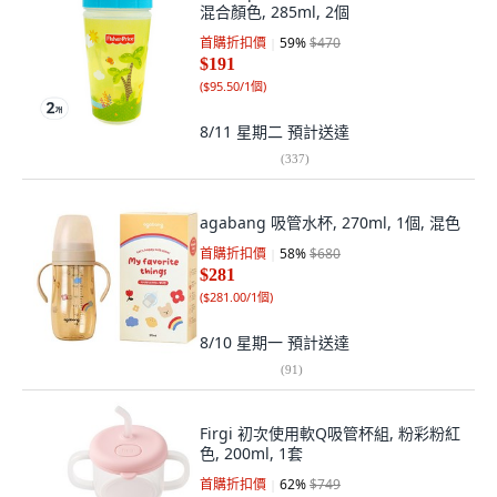
混合顏色, 285ml, 2個
首購折扣價
59
%
$470
$191
(
$95.50/1個
)
8/11 星期二
預計送達
(
337
)
agabang 吸管水杯, 270ml, 1個, 混色
首購折扣價
58
%
$680
$281
(
$281.00/1個
)
8/10 星期一
預計送達
(
91
)
Firgi 初次使用軟Q吸管杯組, 粉彩粉紅
色, 200ml, 1套
首購折扣價
62
%
$749