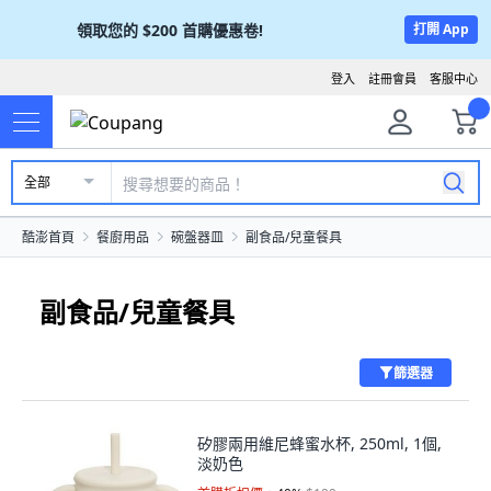
領取您的
$200
首購優惠卷!
打開 App
登入
註冊會員
客服中心
全部
酷澎首頁
餐廚用品
碗盤器皿
副食品/兒童餐具
副食品/兒童餐具
篩選器
矽膠兩用維尼蜂蜜水杯, 250ml, 1個,
淡奶色