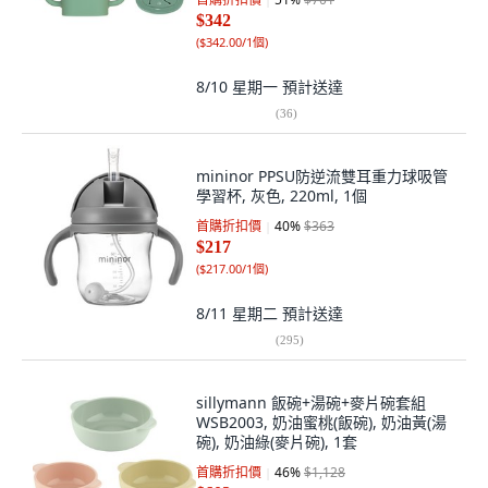
$342
(
$342.00/1個
)
8/10 星期一
預計送達
(
36
)
mininor PPSU防逆流雙耳重力球吸管
學習杯, 灰色, 220ml, 1個
首購折扣價
40
%
$363
$217
(
$217.00/1個
)
8/11 星期二
預計送達
(
295
)
sillymann 飯碗+湯碗+麥片碗套組
WSB2003, 奶油蜜桃(飯碗), 奶油黃(湯
碗), 奶油綠(麥片碗), 1套
首購折扣價
46
%
$1,128