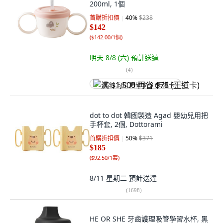
200ml, 1個
首購折扣價
40
%
$238
$142
(
$142.00/1個
)
明天 8/8 (六)
預計送達
(
4
)
满 $1,500 再省 $75 (王道卡)
dot to dot 韓國製造 Agad 嬰幼兒用把
手杯套, 2個, Dottorami
首購折扣價
50
%
$371
$185
(
$92.50/1套
)
8/11 星期二
預計送達
(
1698
)
HE OR SHE 牙齒護理吸管學習水杯, 黑