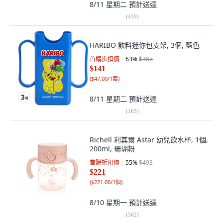
8/11 星期二
預計送達
(
419
)
HARIBO 飲料迷你包支架, 3個, 藍色
首購折扣價
63
%
$387
$141
(
$47.00/1套
)
8/11 星期二
預計送達
(
163
)
Richell 利其爾 Astar 幼兒飲水杯, 1個,
200ml, 珊瑚粉
首購折扣價
55
%
$493
$221
(
$221.00/1個
)
8/10 星期一
預計送達
(
562
)