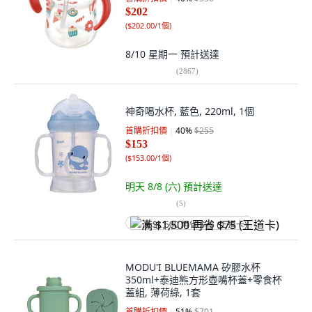
$202
(
$202.00/1個
)
8/10 星期一
預計送達
(
2867
)
神奇喝水杯, 藍色, 220ml, 1個
首購折扣價
40
%
$255
$153
(
$153.00/1個
)
明天 8/8 (六)
預計送達
(
5
)
满 $1,500 再省 $75 (王道卡)
MODU'I BLUEMAMA 矽膠水杯
350ml+泰迪熊方形壺嘴杯蓋+零食杯
蓋組, 薄荷綠, 1套
首購折扣價
51
%
$701