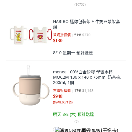
(
10732
)
HARIBO 迷你包裝架 + 牛奶豆漿架套
組
首購折扣價
51
%
$270
$130
8/10 星期一
預計送達
monee 100%白金矽膠 學習水杯
MOC2M 136 x 140 x 75mm, 奶茶棕,
200ml, 1個
首購折扣價
17
%
$1,148
$948
(
$948.00/1個
)
明天 8/8 (六)
預計送達
(
6
)
满 $1,500 再省 $75 (王道卡)