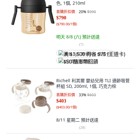
色, 1個, 210ml
首購折扣價
20
%
$990
$790
(
$790.00/1個
)
明天 8/8 (六)
預計送達
(
7
)
满 $1,500 再省 $75 (王道卡)
$50 酷澎幣回饋
Richell 利其爾 嬰幼兒用 TLI 適齡吸管
杯組 SD, 200ml, 1個, 巧克力棕
首購折扣價
33
%
$603
$403
(
$403.00/1個
)
8/11 星期二
預計送達
(
28
)