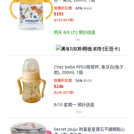
首購折扣價
40
%
$323
$193
(
$193.00/1個
)
明天 8/8 (六)
預計送達
(
4
)
满 $1,500 再省 $75 (王道卡)
Chez bebe PPSU吸管杯, 象牙白(兔子
款), 200ml, 1個
首購折扣價
56
%
$570
$246
(
$246.00/1個
)
8/10 星期一
預計送達
(
33
)
Secret Jouju 附蓋星星寶石不鏽鋼點心