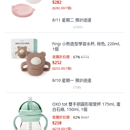
$282
(
$282.00/1個
)
8/11 星期二
預計送達
(
1101
)
Firgi 小熊造型學習水杯, 棕色, 220ml,
1個
首購折扣價
67
%
$773
$252
(
$252.00/1個
)
8/10 星期一
預計送達
(
758
)
OXO tot 雙手把圓形吸管杯 175ml, 蛋
白石綠, 150ml, 1個
首購折扣價
62
%
$587
$218
(
$218.00/1個
)