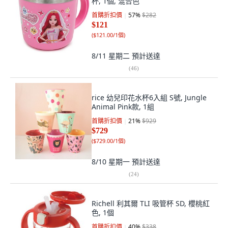
杯, 1個, 混合色
首購折扣價
57
%
$282
$121
(
$121.00/1個
)
8/11 星期二
預計送達
(
46
)
rice 幼兒印花水杯6入組 S號, Jungle
Animal Pink款, 1組
首購折扣價
21
%
$929
$729
(
$729.00/1個
)
8/10 星期一
預計送達
(
24
)
Richell 利其爾 TLI 吸管杯 SD, 櫻桃紅
色, 1個
首購折扣價
40
%
$338