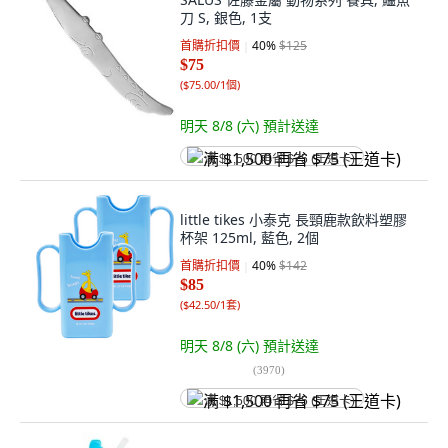
刀 S, 銀色, 1支
首購折扣價
40
%
$125
$75
(
$75.00/1個
)
明天 8/8 (六)
預計送達
满 $1,500 再省 $75 (王道卡)
little tikes 小泰克 長頸鹿款飲料塑膠
杯架 125ml, 藍色, 2個
首購折扣價
40
%
$142
$85
(
$42.50/1套
)
明天 8/8 (六)
預計送達
(
3970
)
满 $1,500 再省 $75 (王道卡)