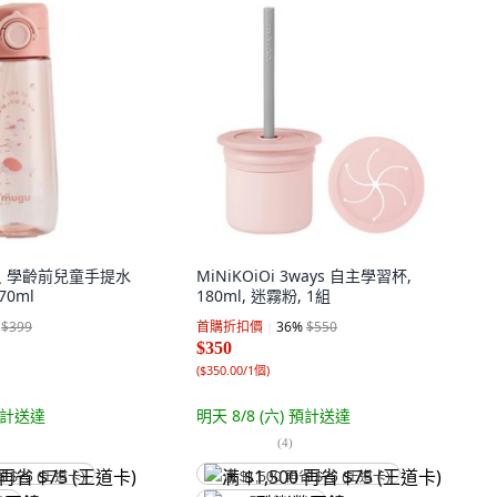
貝 學齡前兒童手提水
MiNiKOiOi 3ways 自主學習杯,
70ml
180ml, 迷霧粉, 1組
$399
首購折扣價
36
%
$550
$350
(
$350.00/1個
)
計送達
明天 8/8 (六)
預計送達
(
4
)
省 $75 (王道卡)
满 $1,500 再省 $75 (王道卡)