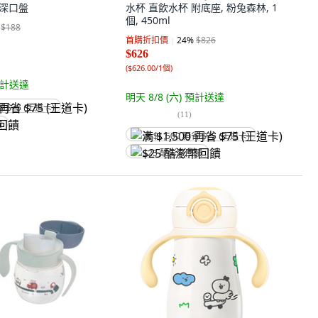
, 深口盤
水杯 直飲水杯 附底座, 粉兔森林, 1
個, 450ml
$188
首購折扣價
24
%
$826
$626
(
$626.00/1個
)
計送達
明天 8/8 (六)
預計送達
省 $75 (王道卡)
(
11
)
饋
满 $1,500 再省 $75 (王道卡)
$25 酷澎幣回饋