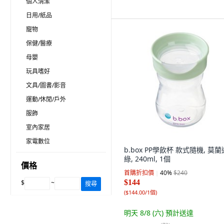
個人清潔
日用/紙品
寵物
保健/醫療
母嬰
玩具嗜好
文具/圖書/影音
運動/休閒/戶外
服飾
室內家居
家電數位
b.box PP學飲杯 款式隨機, 莫蘭
綠, 240ml, 1個
價格
首購折扣價
40
%
$240
$144
$
~
搜尋
(
$144.00/1個
)
明天 8/8 (六)
預計送達