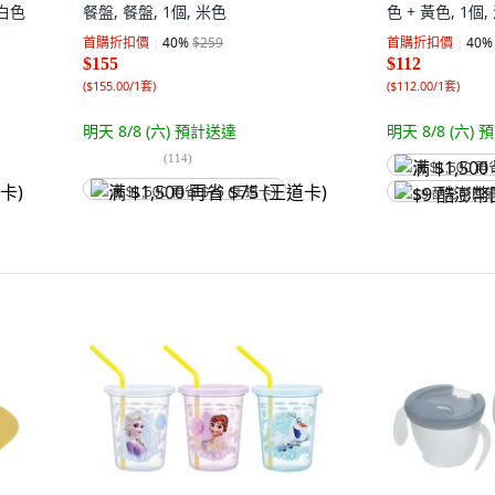
 白色
餐盤, 餐盤, 1個, 米色
色 + 黃色, 1個
首購折扣價
40
%
$259
首購折扣價
40
%
$155
$112
(
$155.00/1套
)
(
$112.00/1套
)
明天 8/8 (六)
預計送達
明天 8/8 (六)
預
(
114
)
满 $1,500 再
满 $1,500 再省 $75 (王道卡)
$9 酷澎幣回