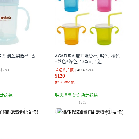
辛巴 滑蓋樂活杯, 香
AGAFURA 雙耳吸管杯, 粉色+橘色
+藍色+綠色, 180ml, 1組
$280
首購折扣價
40
%
$200
$120
(
$120.00/1個
)
計送達
明天 8/8 (六)
預計送達
)
(
1205
)
省 $75 (王道卡)
满 $1,500 再省 $75 (王道卡)