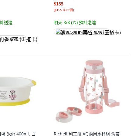
$155
(
$155.00/1個
)
計送達
明天 8/8 (六)
預計送達
满 $1,500 再省 $75 (王道卡)
省 $75 (王道卡)
口盤 米奇 400ml, 白
Richell 利其爾 AQ兩用水杯組 背帶