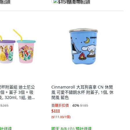
回饋
$15 酷澎幣回饋
膠吸管杯附蓋組 迪士尼公
Cinnamoroll 大耳狗喜拿 CN 休閒
個 + 蓋子 3個 + 吸
風 可愛不鏽鋼水杯 附蓋子, 1個, 休
 320ml, 1組, 迪士
閒風 藍色
$265
首購折扣價
40
%
$185
$111
(
$111.00/1個
)
計送達
明天 8/8 (六)
預計送達