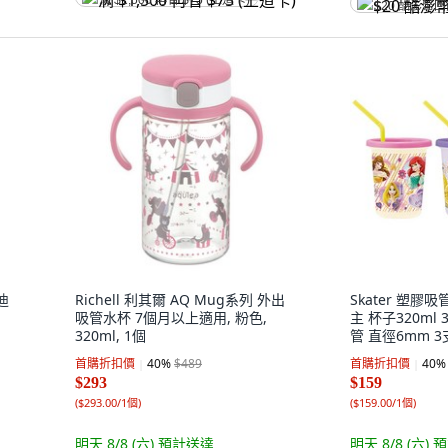
满 $1,500 再省 $75 (王道卡)
$20 酷澎幣
迪
Richell 利其爾 AQ Mug系列 外出
Skater 塑
吸管水杯 7個月以上適用, 粉色,
主 杯子320ml 3
320ml, 1個
管 直徑6mm 3支,
尼公主 多色
首購折扣價
40
%
$489
首購折扣價
40
%
$293
$159
(
$293.00/1個
)
(
$159.00/1個
)
明天 8/8 (六)
預計送達
明天 8/8 (六)
預