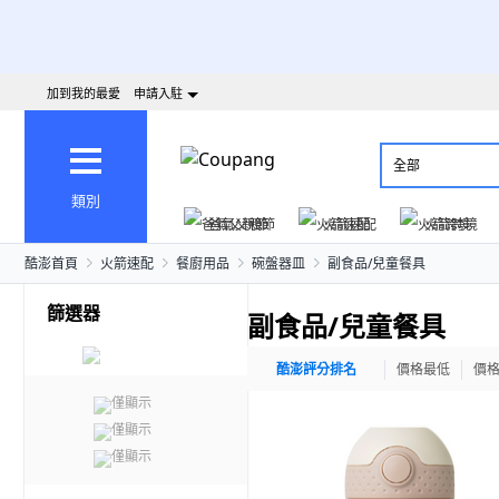
加到我的最愛
申請入駐
全部
類別
爸氣父親節
火箭速配
火箭跨境
酷澎首頁
火箭速配
餐廚用品
碗盤器皿
副食品/兒童餐具
篩選器
副食品/兒童餐具
酷澎評分排名
價格最低
價
僅顯示
僅顯示
僅顯示