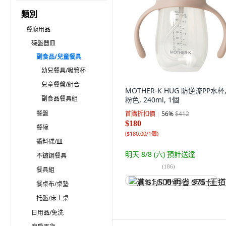
類別
餐廚用品
碗盤器皿
副食品/兒童餐具
幼兒餐具/吸管杯
兒童餐盤/組合
MOTHER-K HUG 防逆流PP水杯,
副食品餐具組
粉色, 240ml, 1個
餐盤
首購折扣價
56
%
$412
$180
餐碗
(
$180.00/1個
)
醬料碟/皿
明天 8/8 (六)
預計送達
不鏽鋼餐具
(
186
)
餐具組
满 $1,500 再省 $75 (王道卡)
餐桌布/桌墊
托盤/床上桌
日用品/免洗