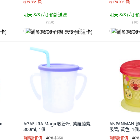
(
$39.33/1個
)
(
$174.00/1個
)
明天 8/8 (六)
預計送達
明天 8/8 (六)
預
(
950
)
(
18
)
满 $1,500 再省 $75 (王道卡)
满 $1,500 再
x
AGAFURA Magic吸管杯, 紫羅蘭紫,
ANPANMAN
300ml, 1個
吸管, 黃色, 1個,
首購折扣價
40
%
$350
首購折扣價
40
%