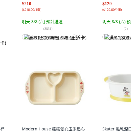
$210
$129
(
$210.00/1個
)
(
$129.00/1個
)
明天 8/8 (六)
預計送達
明天 8/8 (六)
預
(
3831
)
(
2
)
满 $1,500 再省 $75 (王道卡)
满 $1,500 再
管杯
Modern House 熊熊愛心玉米點心
Skater 離乳深