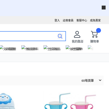
登入
註冊會員
客服中心
成為賣家
我的酷澎
購物車
文具圖書
食品飲料
生活用品
女性服飾
運動戶外
60
每頁筆