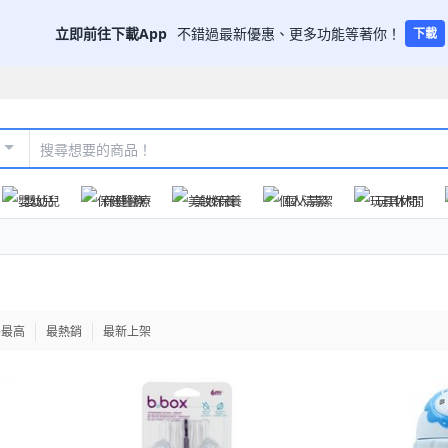
立即前往下載App
不錯過最新優惠、更多功能等著你！
下載
嬰幼兒
保健醫療
美妝保養
個人清潔
玩具休閒
格最高
最熱銷
最新上架