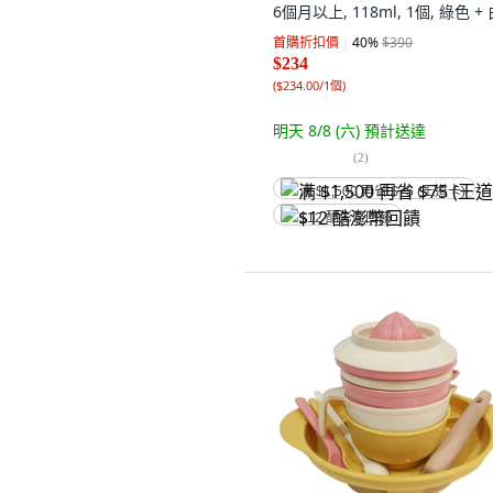
6個月以上, 118ml, 1個, 綠色 +
首購折扣價
40
%
$390
$234
(
$234.00/1個
)
明天 8/8 (六)
預計送達
(
2
)
满 $1,500 再省 $75 (王道卡)
$12 酷澎幣回饋