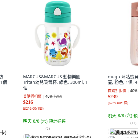
防
MARCUS&MARCUS 動物樂園
mugu 沐咕寶
 1個
Tritan幼兒吸管杯, 綠色, 300ml, 1
壺, 粉色, 1個, 4
個
首購折扣價
40
%
首購折扣價
40
%
$360
$239
$216
(
$239.00/1個
)
(
$216.00/1個
)
明天 8/8 (六)
預
明天 8/8 (六)
預計送達
(
11
)
(
2
)
满 $1,500 再