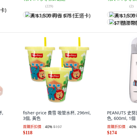
(
229
)
(
2
)
满 $1,500 再省 $75 (王道卡)
满 $1,500 再
$7 酷澎幣回
杯,
fisher-price 費雪 吸管水杯, 296ml,
PEANUTS 史
3個, 黃色
色, 600ml, 1個
首購折扣價
40
%
$197
首購折扣價
40
%
$118
$174