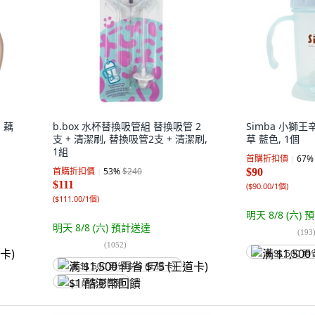
 藕
b.box 水杯替換吸管組 替換吸管 2
Simba 小獅王
支 + 清潔刷, 替換吸管2支 + 清潔刷,
草 藍色, 1個
1組
首購折扣價
67
%
首購折扣價
53
%
$240
$90
$111
(
$90.00/1個
)
(
$111.00/1個
)
明天 8/8 (六)
預
明天 8/8 (六)
預計送達
(
193
(
1052
)
满 $1,500 再
满 $1,500 再省 $75 (王道卡)
$1 酷澎幣回饋