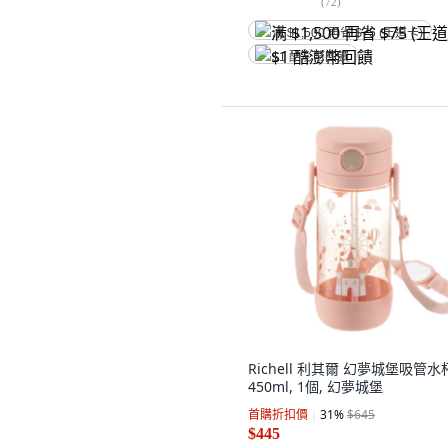
(
72
)
满 $1,500 再省 $75 (王道卡)
$1 酷澎幣回饋
Richell 利其爾 幻夢城堡吸管水
450ml, 1個, 幻夢城堡
首購折扣價
31
%
$645
$445