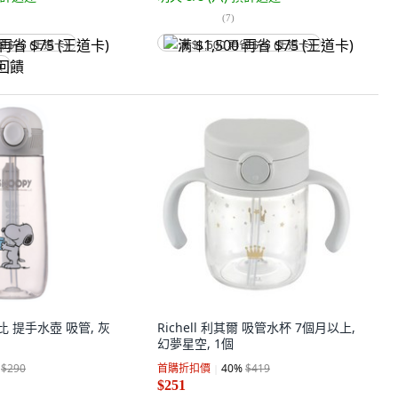
(
7
)
省 $75 (王道卡)
满 $1,500 再省 $75 (王道卡)
饋
努比 提手水壺 吸管, 灰
Richell 利其爾 吸管水杯 7個月以上,
幻夢星空, 1個
$290
首購折扣價
40
%
$419
$251