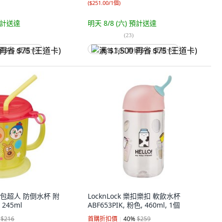
(
$251.00/1個
)
計送達
明天 8/8 (六)
預計送達
(
23
)
省 $75 (王道卡)
满 $1,500 再省 $75 (王道卡)
 麵包超人 防倒水杯 附
LocknLock 樂扣樂扣 軟飲水杯
 245ml
ABF653PIK, 粉色, 460ml, 1個
$216
首購折扣價
40
%
$259