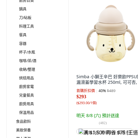
廚房百貨
鍋具
刀/砧板
料理工具
餐具
容器
杯子/水瓶
咖啡/茶/酒
收納/整理
Simba 小獅王辛巴 好樂飲PPSU
烘焙用品
漏滑蓋學習水杯 250ml, 可可杏,
廚房家電
首購折扣價
40
%
$489
兒童餐具
$293
(
$293.00/1個
)
廚房用具
保溫用品
明天 8/8 (六)
預計送達
食品飲料
(
482
)
美妝保養
满 $1,500 再省 $75 (王道卡)