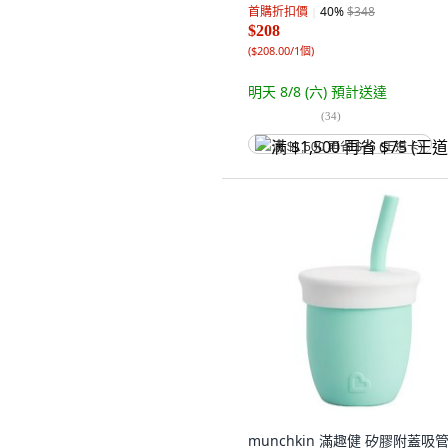
首購折扣價
40
%
$348
$208
(
$208.00/1個
)
明天 8/8 (六)
預計送達
(
34
)
满 $1,500 再省 $75 (王道卡)
munchkin 滿趣健 矽膠附蓋吸