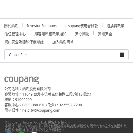
Investor Relations
關於酷澎
Coupang使用者條款
退換貨政策
信任管理中心
顧客隱私權政策通知
安心購物
資訊安全
資訊安全及隱私保護認證
加入酷澎商城
Global Site
公司名稱：酷澎股份有限公司
聯繫地址：11049 台北市信義區信義路五段7號13樓之1
統編：91002999
客服中心：0809-088-810 (免費) / 02-5592-7298
電子郵件：help_tw@coupang.com
©Coupang Taiwan Co., Ltd. 保留所有權利。
本網站上顯示的所有商標、標誌和服務標誌均為酷澎股份有限公司和/或其在美國和其
他國家/地區註冊之關聯公司之所屬財產。