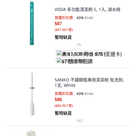
VIIDA 多功能清潔刷 S, 1入, 湖水綠
首購折扣價
40
%
$145
$87
(
$87.00/1套
)
暫時缺貨
(
9
)
满 $1,500 再省 $75 (王道卡)
$7 酷澎幣回饋
SANKO 不鏽鋼瓶專用清潔刷 免洗劑,
1支, White
首購折扣價
40
%
$144
$86
(
$86.00/1套
)
暫時缺貨
(
42
)