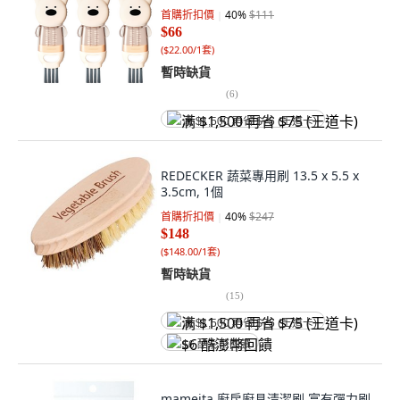
首購折扣價
40
%
$111
$66
(
$22.00/1套
)
暫時缺貨
(
6
)
满 $1,500 再省 $75 (王道卡)
REDECKER 蔬菜專用刷 13.5 x 5.5 x
3.5cm, 1個
首購折扣價
40
%
$247
$148
(
$148.00/1套
)
暫時缺貨
(
15
)
满 $1,500 再省 $75 (王道卡)
$6 酷澎幣回饋
mameita 廚房廚具清潔刷 富有彈力刷