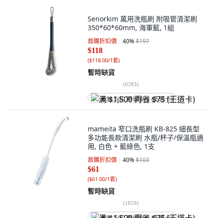
Senorkim 萬用洗瓶刷 附吸管清潔刷
350*60*60mm, 海軍藍, 1組
首購折扣價
40
%
$197
$118
(
$118.00/1套
)
暫時缺貨
(
6283
)
满 $1,500 再省 $75 (王道卡)
mameita 窄口洗瓶刷 KB-825 細長型
多功能長款清潔刷 水瓶/杯子/保溫瓶適
用, 白色 + 藍綠色, 1支
首購折扣價
40
%
$103
$61
(
$61.00/1套
)
暫時缺貨
(
1819
)