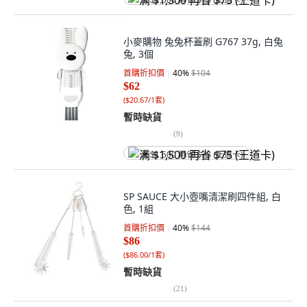
满 $1,500 再省 $75 (王道卡)
小麥購物 兔兔杯蓋刷 G767 37g, 白兔
兔, 3個
首購折扣價
40
%
$104
$62
(
$20.67/1套
)
暫時缺貨
(
9
)
满 $1,500 再省 $75 (王道卡)
SP SAUCE 大小壺嘴清潔刷四件組, 白
色, 1組
首購折扣價
40
%
$144
$86
(
$86.00/1套
)
暫時缺貨
(
21
)