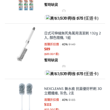
暫時缺貨
(
7
)
满 $1,500 再省 $75 (王道卡)
日式可伸縮無死角萬用清潔刷 132g 2
入, 顏色隨機, 1組
首購折扣價
40
%
$149
$89
(
$89.00/1套
)
暫時缺貨
(
9
)
满 $1,500 再省 $75 (王道卡)
NEXCLEANS 舞水痕 抗菌優好杯刷 3D
立體纖維, 灰色, 2支
首購折扣價
40
%
$185
$111
(
$55.50/1套
)