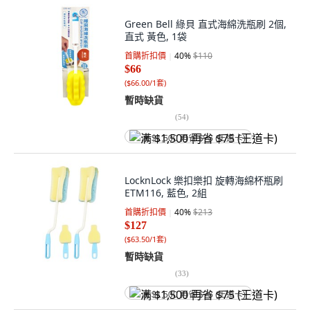
Green Bell 綠貝 直式海綿洗瓶刷 2個,
直式 黃色, 1袋
首購折扣價
40
%
$110
$66
(
$66.00/1套
)
暫時缺貨
(
54
)
满 $1,500 再省 $75 (王道卡)
LocknLock 樂扣樂扣 旋轉海綿杯瓶刷
ETM116, 藍色, 2組
首購折扣價
40
%
$213
$127
(
$63.50/1套
)
暫時缺貨
(
33
)
满 $1,500 再省 $75 (王道卡)