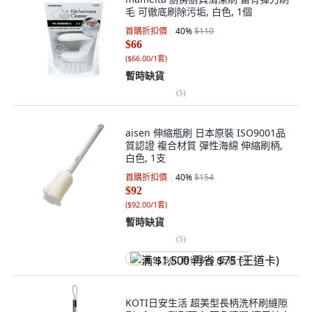
毛 可徹底刷除污垢, 白色, 1個
首購折扣價
40
%
$110
$66
(
$66.00/1套
)
暫時缺貨
(
5
)
aisen 伸縮瓶刷 日本原裝 ISO9001品
質認證 複合材質 彈性海綿 伸縮刷柄,
白色, 1支
首購折扣價
40
%
$154
$92
(
$92.00/1套
)
暫時缺貨
(
5
)
满 $1,500 再省 $75 (王道卡)
KOTI日安生活 超美型長柄洗杯刷縫隙