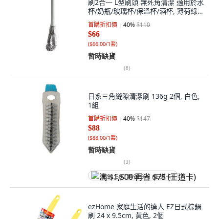
刷2合一 L型刷頭 無死角清潔 適用於水
杯/奶瓶/玻璃杯/保溫杯/酒杯, 薄荷綠
色, 1個
首購折扣價
40
%
$110
$66
(
$66.00/1套
)
暫時缺貨
(
8
)
日系三角縫隙清潔刷 136g 2個, 白色,
1組
首購折扣價
40
%
$147
$88
(
$88.00/1套
)
暫時缺貨
(
3
)
满 $1,500 再省 $75 (王道卡)
ezHome 家庭生活的達人 EZ日式棕鍋
刷 24 x 9.5cm, 黃色, 2個