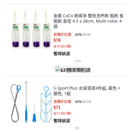
金獎 CoCo 刷得淨 雙效洗杯刷 瓶刷 長
瓶刷 直徑 4.5 x 28cm, Multi-color, 4
個
首購折扣價
40
%
$131
$78
(
$19.50/1套
)
暫時缺貨
(
43
)
$3 酷澎幣回饋
S-Sport Plus 水袋清潔4件組, 藍色 +
銀色, 1組
首購折扣價
40
%
$119
$71
(
$71.00/1套
)
暫時缺貨
(
8
)