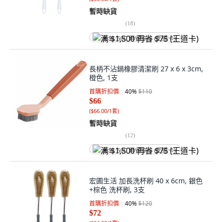
暫時缺貨
(
18
)
满 $1,500 再省 $75 (王道卡)
長柄不沾鍋橡膠清潔刷 27 x 6 x 3cm,
橙色, 1支
首購折扣價
40
%
$110
$66
(
$66.00/1套
)
暫時缺貨
(
12
)
满 $1,500 再省 $75 (王道卡)
宏圃生活 加長洗杯刷 40 x 6cm, 銀色
+棕色 洗杯刷, 3支
首購折扣價
40
%
$120
$72