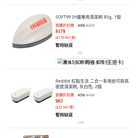
SOFT99 IH爐專用清潔刷 85g, 1個
首購折扣價
40
%
$299
$179
(
$179.00/1套
)
暫時缺貨
(
5
)
满 $1,500 再省 $75 (王道卡)
Reddot 紅點生活 二合一多用途可掛高
密度清潔刷, 灰白色, 2個
首購折扣價
40
%
$109
$65
(
$32.50/1套
)
暫時缺貨
(
16
)