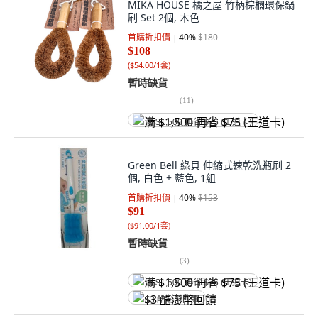
MIKA HOUSE 橘之屋 竹柄棕櫚環保鍋
刷 Set 2個, 木色
首購折扣價
40
%
$180
$108
(
$54.00/1套
)
暫時缺貨
(
11
)
满 $1,500 再省 $75 (王道卡)
Green Bell 綠貝 伸縮式速乾洗瓶刷 2
個, 白色 + 藍色, 1組
首購折扣價
40
%
$153
$91
(
$91.00/1套
)
暫時缺貨
(
3
)
满 $1,500 再省 $75 (王道卡)
$3 酷澎幣回饋