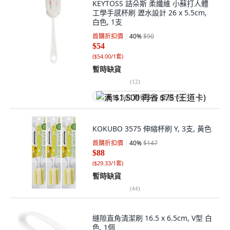
KEYTOSS 詰朵斯 柔纖維 小蘇打人體
工學手感杯刷 瀝水設計 26 x 5.5cm,
白色, 1支
首購折扣價
40
%
$90
$54
(
$54.00/1套
)
暫時缺貨
(
12
)
满 $1,500 再省 $75 (王道卡)
KOKUBO 3575 伸縮杯刷 Y, 3支, 黃色
首購折扣價
40
%
$147
$88
(
$29.33/1套
)
暫時缺貨
(
44
)
縫隙直角清潔刷 16.5 x 6.5cm, V型 白
色, 1個