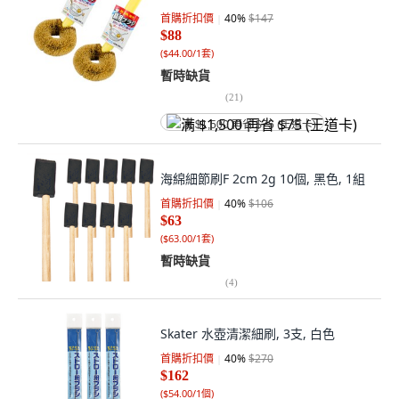
首購折扣價
40
%
$147
$88
(
$44.00/1套
)
暫時缺貨
(
21
)
满 $1,500 再省 $75 (王道卡)
海綿細節刷F 2cm 2g 10個, 黑色, 1組
首購折扣價
40
%
$106
$63
(
$63.00/1套
)
暫時缺貨
(
4
)
Skater 水壺清潔細刷, 3支, 白色
首購折扣價
40
%
$270
$162
(
$54.00/1個
)