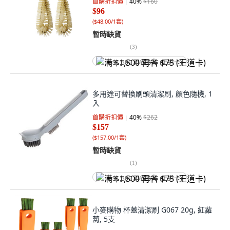
首購折扣價
40
%
$160
$96
(
$48.00/1套
)
暫時缺貨
(
3
)
满 $1,500 再省 $75 (王道卡)
多用途可替換刷頭清潔刷, 顏色隨機, 1
入
首購折扣價
40
%
$262
$157
(
$157.00/1套
)
暫時缺貨
(
1
)
满 $1,500 再省 $75 (王道卡)
小麥購物 杯蓋清潔刷 G067 20g, 紅蘿
蔔, 5支