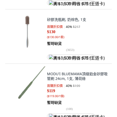
满 $1,500 再省 $75 (王道卡)
矽膠洗瓶刷, 奶棕色, 1支
首購折扣價
40
%
$217
$130
(
$130.00/1套
)
暫時缺貨
(
3653
)
满 $1,500 再省 $75 (王道卡)
MODU'I BLUEMAMA頂級鉑金矽膠吸
管刷 24cm, 1支, 薄荷綠
首購折扣價
40
%
$199
$119
(
$119.00/1個
)
暫時缺貨
(
108
)