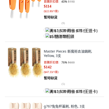
首購折扣價
40
%
$190
$114
(
$22.80/1套
)
暫時缺貨
(
9
)
满 $1,500 再省 $75 (王道卡)
$5 酷澎幣回饋
Master Pieces 新魔術去油鍋刷,
Yellow, 3支
首購折扣價
76
%
$600
$142
(
$47.33/1套
)
暫時缺貨
(
5
)
满 $1,500 再省 $75 (王道卡)
g767兔兔杯蓋刷, 粉色, 3支